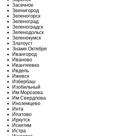
Засечное
Звенигород
Зеленогорск
Зеленоград
Зеленоградск
Зеленодольск
Зеленокумск
Златоуст
Знамя Октября
Ивангород
Иваново
Ивантеевка
Ивдель
Ижевск
Избербаш
Изобильный
Им Морозова
Им Свердлова
Иноземцево
Инта
Ипатово
Иркутск
Искитим
Истра