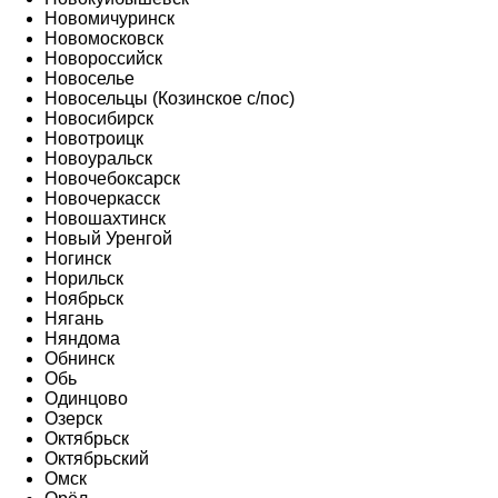
Новомичуринск
Новомосковск
Новороссийск
Новоселье
Новосельцы (Козинское с/пос)
Новосибирск
Новотроицк
Новоуральск
Новочебоксарск
Новочеркасск
Новошахтинск
Новый Уренгой
Ногинск
Норильск
Ноябрьск
Нягань
Няндома
Обнинск
Обь
Одинцово
Озерск
Октябрьск
Октябрьский
Омск