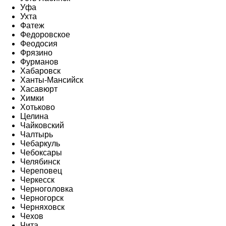
Уфа
Ухта
Фатеж
Федоровское
Феодосия
Фрязино
Фурманов
Хабаровск
Ханты-Мансийск
Хасавюрт
Химки
Хотьково
Целина
Чайковский
Чалтырь
Чебаркуль
Чебоксары
Челябинск
Череповец
Черкесск
Черноголовка
Черногорск
Черняховск
Чехов
Чита