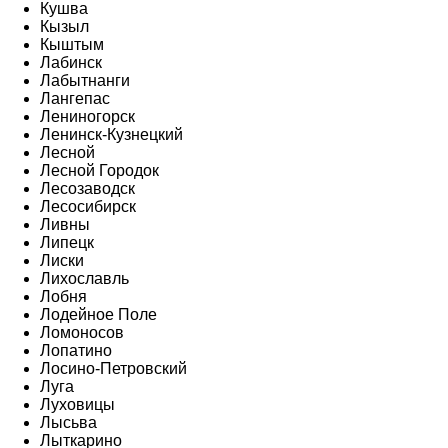
Кушва
Кызыл
Кыштым
Лабинск
Лабытнанги
Лангепас
Лениногорск
Ленинск-Кузнецкий
Лесной
Лесной Городок
Лесозаводск
Лесосибирск
Ливны
Липецк
Лиски
Лихославль
Лобня
Лодейное Поле
Ломоносов
Лопатино
Лосино-Петровский
Луга
Луховицы
Лысьва
Лыткарино