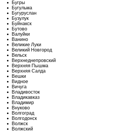
Бугры
Бугульма
Бугуруслан
Бузулук
Буйнакск
Бутово
Валуйки
Ванино
Великие Луки
Великий Новгород
Вельск
Верхнеднепровский
Верхняя Пышма
Верхняя Салда
Вешки
Видное
Вичуга
Владивосток
Владикавказ
Владимир
Внуково
Волгоград
Волгодонск
Волжск
Волжский