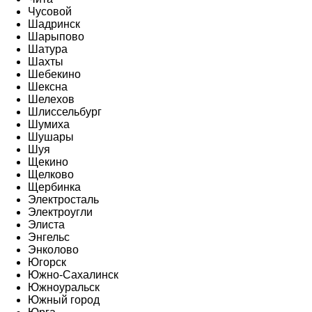
Чусовой
Шадринск
Шарыпово
Шатура
Шахты
Шебекино
Шексна
Шелехов
Шлиссельбург
Шумиха
Шушары
Шуя
Щекино
Щелково
Щербинка
Электросталь
Электроугли
Элиста
Энгельс
Энколово
Югорск
Южно-Сахалинск
Южноуральск
Южный город