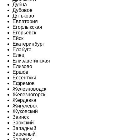
Дубна
Дубовое
Дятьково
Евпатория
Егорлыкская
Егорьевск
Ейск
Екатеринбург
Елабуга
Елец
Елизаветинская
Елизово
Ершов
Ессентуки
Ефремов
Железноводск
Железногорск
Жердевка
Жигулевск
Жуковский
Заинск
Заокский
Западный
Заречный
Заринск