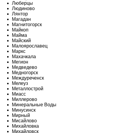
Люберцы
Людиново
Лянтор
Магадан
Магнитогорск
Майкоп
Майма
Майский
Малоярославец
Маркс
Махачкала
Мегион
Медведево
Медногорск
Междуреченск
Мелеуз
Металлострой
Миасс
Миллерово
Минеральные Воды
Минусинск
Мирный
Мисайлово
Михайловка
Михайловск