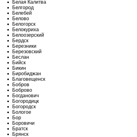
Белая Калитва
Белгород
Белебей
Белово
Белогорск
Белокуриха
Белоозерский
Бердск
Березники
Березовский
Беслан
Бийск
Бикин
Биробиджан
Благовещенск
Бобров
Боброво
Богданович
Богородицк
Богородск
Бологое
Бор
Боровичи
Братск
Брянск