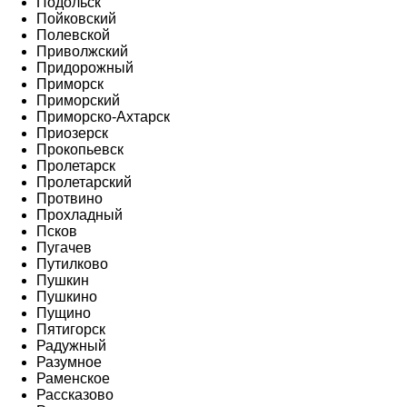
Подольск
Пойковский
Полевской
Приволжский
Придорожный
Приморск
Приморский
Приморско-Ахтарск
Приозерск
Прокопьевск
Пролетарск
Пролетарский
Протвино
Прохладный
Псков
Пугачев
Путилково
Пушкин
Пушкино
Пущино
Пятигорск
Радужный
Разумное
Раменское
Рассказово