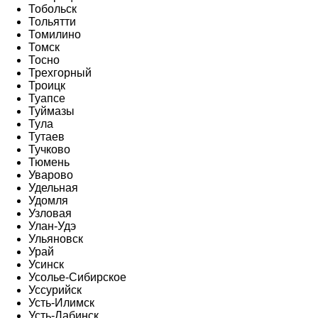
Тобольск
Тольятти
Томилино
Томск
Тосно
Трехгорный
Троицк
Туапсе
Туймазы
Тула
Тутаев
Тучково
Тюмень
Уварово
Удельная
Удомля
Узловая
Улан-Удэ
Ульяновск
Урай
Усинск
Усолье-Сибирское
Уссурийск
Усть-Илимск
Усть-Лабинск