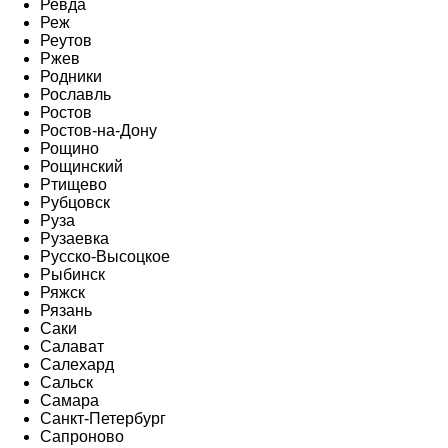
Ревда
Реж
Реутов
Ржев
Родники
Рославль
Ростов
Ростов-на-Дону
Рощино
Рощинский
Ртищево
Рубцовск
Руза
Рузаевка
Русско-Высоцкое
Рыбинск
Ряжск
Рязань
Саки
Салават
Салехард
Сальск
Самара
Санкт-Петербург
Сапроново