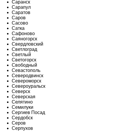
Саранск
Сарапул
Саратов
Саров
Сасово
Сатка
Сафоново
Саяногорск
Свердловский
Светлоград
Светлый
Светогорск
Свободный
Севастополь
Северодвинск
Североморск
Североуральск
Северск
Северская
Селятино
Семилуки
Сергиев Посад
Сердобск
Серов
Серпухов