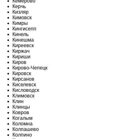
Кемерово
Керчь
Кизляр
Кимовск
Кимры
Кингисепп
Кинель
Кинешма
Киреевск
Киржач
Кириши
Киров
Кирово-Чепецк
Кировск
Кирсанов
Киселевск
Кисловодск
Климовск
Клин
Клинцы
Ковров
Когалым
Коломна
Колпашево
Колпино