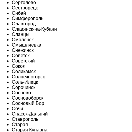
Сертолово
Сестрорецк
Сибай
Симферополь
Славгород
Славянск-на-Кубани
Сланцы
Смоленск
Смышляевка
Снежинск
Советск
Советский
Сокол
Соликамск
Солнечногорск
Соль-Илецк
Сорочинск
Сосново
Сосновоборск
Сосновый Бор
Сочи
Спасск-Дальний
Ставрополь
Старая
Старая Купавна