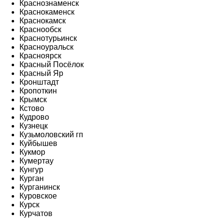
Краснознаменск
Краснокаменск
Краснокамск
Краснообск
Краснотурьинск
Красноуральск
Красноярск
Красный Посёлок
Красный Яр
Кронштадт
Кропоткин
Крымск
Кстово
Кудрово
Кузнецк
Кузьмоловский гп
Куйбышев
Кукмор
Кумертау
Кунгур
Курган
Курганинск
Куровское
Курск
Курчатов