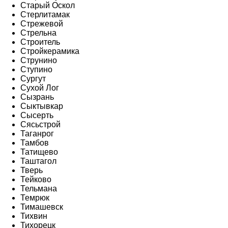
Старый Оскол
Стерлитамак
Стрежевой
Стрельна
Строитель
Стройкерамика
Струнино
Ступино
Сургут
Сухой Лог
Сызрань
Сыктывкар
Сысерть
Сясьстрой
Таганрог
Тамбов
Татищево
Таштагол
Тверь
Тейково
Тельмана
Темрюк
Тимашевск
Тихвин
Тихорецк