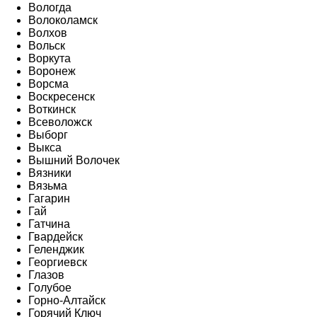
Вологда
Волоколамск
Волхов
Вольск
Воркута
Воронеж
Ворсма
Воскресенск
Воткинск
Всеволожск
Выборг
Выкса
Вышний Волочек
Вязники
Вязьма
Гагарин
Гай
Гатчина
Гвардейск
Геленджик
Георгиевск
Глазов
Голубое
Горно-Алтайск
Горячий Ключ