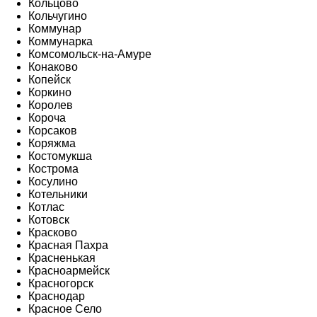
Кольцово
Кольчугино
Коммунар
Коммунарка
Комсомольск-на-Амуре
Конаково
Копейск
Коркино
Королев
Короча
Корсаков
Коряжма
Костомукша
Кострома
Косулино
Котельники
Котлас
Котовск
Красково
Красная Пахра
Красненькая
Красноармейск
Красногорск
Краснодар
Красное Село