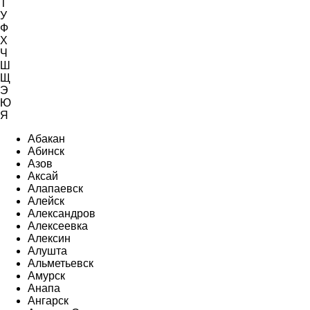
Т
У
Ф
Х
Ч
Ш
Щ
Э
Ю
Я
Абакан
Абинск
Азов
Аксай
Алапаевск
Алейск
Александров
Алексеевка
Алексин
Алушта
Альметьевск
Амурск
Анапа
Ангарск