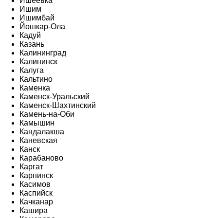
Ишеевка
Ишим
Ишимбай
Йошкар-Ола
Кадуй
Казань
Калининград
Калининск
Калуга
Кальтино
Каменка
Каменск-Уральский
Каменск-Шахтинский
Камень-на-Оби
Камышин
Кандалакша
Каневская
Канск
Карабаново
Каргат
Карпинск
Касимов
Каспийск
Качканар
Кашира