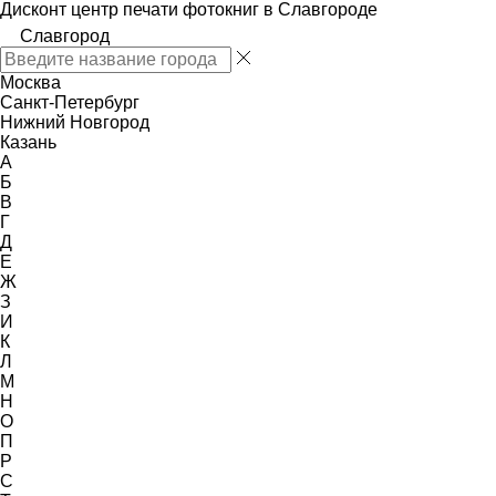
Дисконт центр печати фотокниг в Славгороде
Славгород
Москва
Санкт-Петербург
Нижний Новгород
Казань
А
Б
В
Г
Д
Е
Ж
З
И
К
Л
М
Н
О
П
Р
С