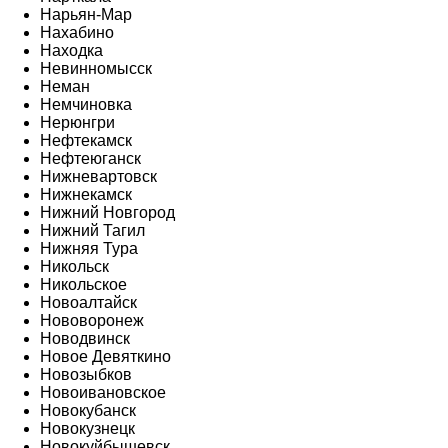
Нарьян-Мар
Нахабино
Находка
Невинномысск
Неман
Немчиновка
Нерюнгри
Нефтекамск
Нефтеюганск
Нижневартовск
Нижнекамск
Нижний Новгород
Нижний Тагил
Нижняя Тура
Никольск
Никольское
Новоалтайск
Нововоронеж
Новодвинск
Новое Девяткино
Новозыбков
Новоивановское
Новокубанск
Новокузнецк
Новокуйбышевск