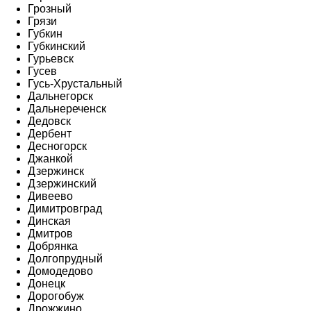
Грозный
Грязи
Губкин
Губкинский
Гурьевск
Гусев
Гусь-Хрустальный
Дальнегорск
Дальнереченск
Дедовск
Дербент
Десногорск
Джанкой
Дзержинск
Дзержинский
Дивеево
Димитровград
Динская
Дмитров
Добрянка
Долгопрудный
Домодедово
Донецк
Дорогобуж
Дрожжино