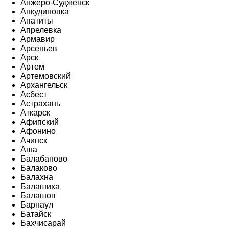
Анжеро-Судженск
Анкудиновка
Апатиты
Апрелевка
Армавир
Арсеньев
Арск
Артем
Артемовский
Архангельск
Асбест
Астрахань
Аткарск
Афипский
Афонино
Ачинск
Аша
Балабаново
Балаково
Балахна
Балашиха
Балашов
Барнаул
Батайск
Бахчисарай