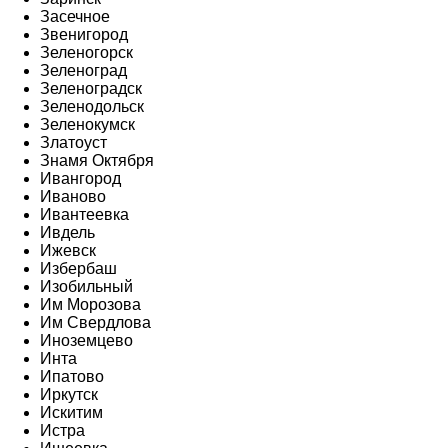
Засечное
Звенигород
Зеленогорск
Зеленоград
Зеленоградск
Зеленодольск
Зеленокумск
Златоуст
Знамя Октября
Ивангород
Иваново
Ивантеевка
Ивдель
Ижевск
Избербаш
Изобильный
Им Морозова
Им Свердлова
Иноземцево
Инта
Ипатово
Иркутск
Искитим
Истра