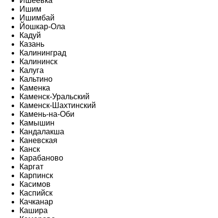
Ишеевка
Ишим
Ишимбай
Йошкар-Ола
Кадуй
Казань
Калининград
Калининск
Калуга
Кальтино
Каменка
Каменск-Уральский
Каменск-Шахтинский
Камень-на-Оби
Камышин
Кандалакша
Каневская
Канск
Карабаново
Каргат
Карпинск
Касимов
Каспийск
Качканар
Кашира