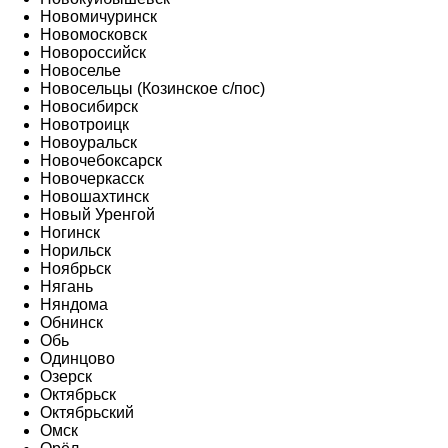
Новомичуринск
Новомосковск
Новороссийск
Новоселье
Новосельцы (Козинское с/пос)
Новосибирск
Новотроицк
Новоуральск
Новочебоксарск
Новочеркасск
Новошахтинск
Новый Уренгой
Ногинск
Норильск
Ноябрьск
Нягань
Няндома
Обнинск
Обь
Одинцово
Озерск
Октябрьск
Октябрьский
Омск