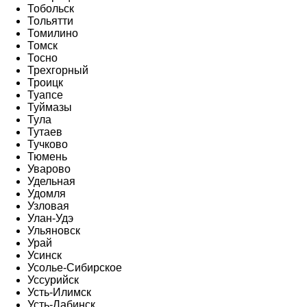
Тобольск
Тольятти
Томилино
Томск
Тосно
Трехгорный
Троицк
Туапсе
Туймазы
Тула
Тутаев
Тучково
Тюмень
Уварово
Удельная
Удомля
Узловая
Улан-Удэ
Ульяновск
Урай
Усинск
Усолье-Сибирское
Уссурийск
Усть-Илимск
Усть-Лабинск