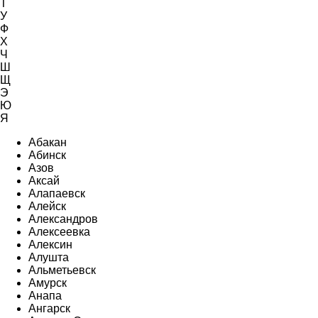
Т
У
Ф
Х
Ч
Ш
Щ
Э
Ю
Я
Абакан
Абинск
Азов
Аксай
Алапаевск
Алейск
Александров
Алексеевка
Алексин
Алушта
Альметьевск
Амурск
Анапа
Ангарск