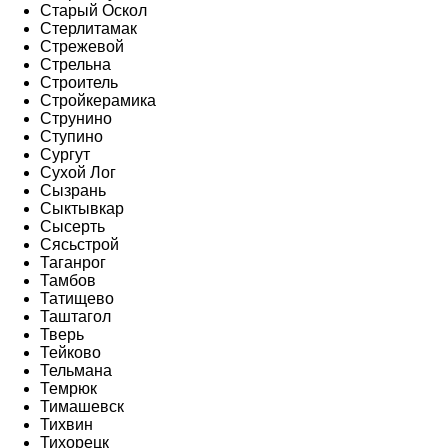
Старый Оскол
Стерлитамак
Стрежевой
Стрельна
Строитель
Стройкерамика
Струнино
Ступино
Сургут
Сухой Лог
Сызрань
Сыктывкар
Сысерть
Сясьстрой
Таганрог
Тамбов
Татищево
Таштагол
Тверь
Тейково
Тельмана
Темрюк
Тимашевск
Тихвин
Тихорецк