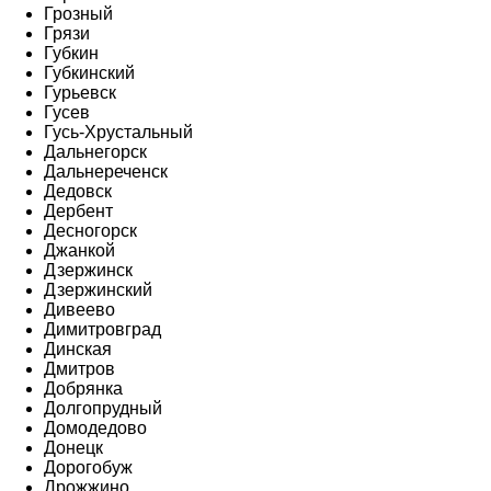
Грозный
Грязи
Губкин
Губкинский
Гурьевск
Гусев
Гусь-Хрустальный
Дальнегорск
Дальнереченск
Дедовск
Дербент
Десногорск
Джанкой
Дзержинск
Дзержинский
Дивеево
Димитровград
Динская
Дмитров
Добрянка
Долгопрудный
Домодедово
Донецк
Дорогобуж
Дрожжино