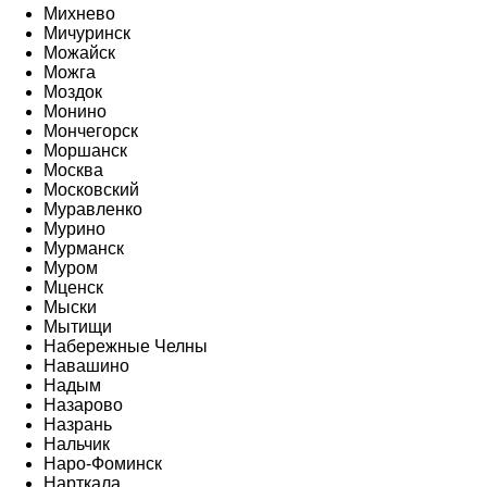
Михнево
Мичуринск
Можайск
Можга
Моздок
Монино
Мончегорск
Моршанск
Москва
Московский
Муравленко
Мурино
Мурманск
Муром
Мценск
Мыски
Мытищи
Набережные Челны
Навашино
Надым
Назарово
Назрань
Нальчик
Наро-Фоминск
Нарткала