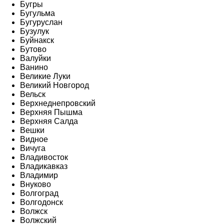
Бугры
Бугульма
Бугуруслан
Бузулук
Буйнакск
Бутово
Валуйки
Ванино
Великие Луки
Великий Новгород
Вельск
Верхнеднепровский
Верхняя Пышма
Верхняя Салда
Вешки
Видное
Вичуга
Владивосток
Владикавказ
Владимир
Внуково
Волгоград
Волгодонск
Волжск
Волжский