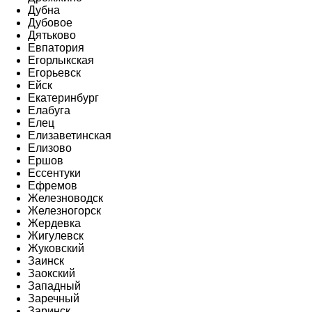
Дубна
Дубовое
Дятьково
Евпатория
Егорлыкская
Егорьевск
Ейск
Екатеринбург
Елабуга
Елец
Елизаветинская
Елизово
Ершов
Ессентуки
Ефремов
Железноводск
Железногорск
Жердевка
Жигулевск
Жуковский
Заинск
Заокский
Западный
Заречный
Заринск