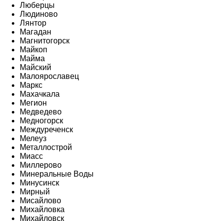
Люберцы
Людиново
Лянтор
Магадан
Магнитогорск
Майкоп
Майма
Майский
Малоярославец
Маркс
Махачкала
Мегион
Медведево
Медногорск
Междуреченск
Мелеуз
Металлострой
Миасс
Миллерово
Минеральные Воды
Минусинск
Мирный
Мисайлово
Михайловка
Михайловск