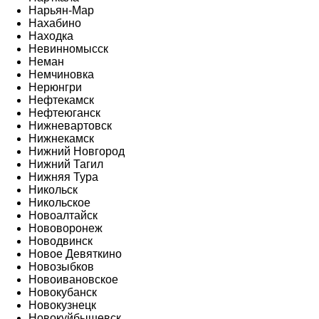
Нарьян-Мар
Нахабино
Находка
Невинномысск
Неман
Немчиновка
Нерюнгри
Нефтекамск
Нефтеюганск
Нижневартовск
Нижнекамск
Нижний Новгород
Нижний Тагил
Нижняя Тура
Никольск
Никольское
Новоалтайск
Нововоронеж
Новодвинск
Новое Девяткино
Новозыбков
Новоивановское
Новокубанск
Новокузнецк
Новокуйбышевск