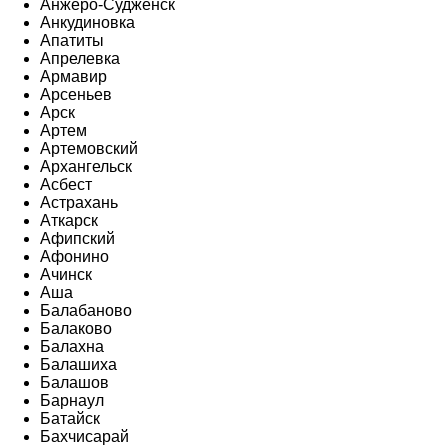
Анжеро-Судженск
Анкудиновка
Апатиты
Апрелевка
Армавир
Арсеньев
Арск
Артем
Артемовский
Архангельск
Асбест
Астрахань
Аткарск
Афипский
Афонино
Ачинск
Аша
Балабаново
Балаково
Балахна
Балашиха
Балашов
Барнаул
Батайск
Бахчисарай