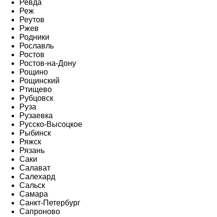
Ревда
Реж
Реутов
Ржев
Родники
Рославль
Ростов
Ростов-на-Дону
Рощино
Рощинский
Ртищево
Рубцовск
Руза
Рузаевка
Русско-Высоцкое
Рыбинск
Ряжск
Рязань
Саки
Салават
Салехард
Сальск
Самара
Санкт-Петербург
Сапроново