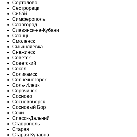
Сертолово
Сестрорецк
Сибай
Симферополь
Славгород
Славянск-на-Кубани
Сланцы
Смоленск
Смышляевка
Снежинск
Советск
Советский
Сокол
Соликамск
Солнечногорск
Соль-Илецк
Сорочинск
Сосново
Сосновоборск
Сосновый Бор
Сочи
Спасск-Дальний
Ставрополь
Старая
Старая Купавна