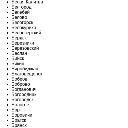
Белая Калитва
Белгород
Белебей
Белово
Белогорск
Белокуриха
Белоозерский
Бердск
Березники
Березовский
Беслан
Бийск
Бикин
Биробиджан
Благовещенск
Бобров
Боброво
Богданович
Богородицк
Богородск
Бологое
Бор
Боровичи
Братск
Брянск