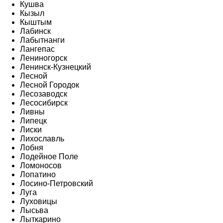
Кушва
Кызыл
Кыштым
Лабинск
Лабытнанги
Лангепас
Лениногорск
Ленинск-Кузнецкий
Лесной
Лесной Городок
Лесозаводск
Лесосибирск
Ливны
Липецк
Лиски
Лихославль
Лобня
Лодейное Поле
Ломоносов
Лопатино
Лосино-Петровский
Луга
Луховицы
Лысьва
Лыткарино