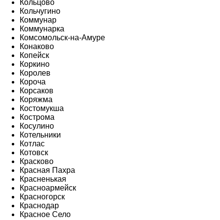
Кольцово
Кольчугино
Коммунар
Коммунарка
Комсомольск-на-Амуре
Конаково
Копейск
Коркино
Королев
Короча
Корсаков
Коряжма
Костомукша
Кострома
Косулино
Котельники
Котлас
Котовск
Красково
Красная Пахра
Красненькая
Красноармейск
Красногорск
Краснодар
Красное Село