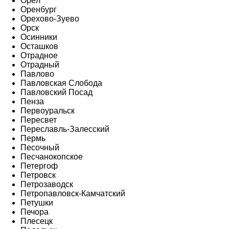
Орёл
Оренбург
Орехово-Зуево
Орск
Осинники
Осташков
Отрадное
Отрадный
Павлово
Павловская Слобода
Павловский Посад
Пенза
Первоуральск
Пересвет
Переславль-Залесский
Пермь
Песочный
Песчанокопское
Петергоф
Петровск
Петрозаводск
Петропавловск-Камчатский
Петушки
Печора
Плесецк