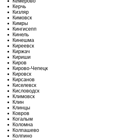
Кемерово
Керчь
Кизляр
Кимовск
Кимры
Кингисепп
Кинель
Кинешма
Киреевск
Киржач
Кириши
Киров
Кирово-Чепецк
Кировск
Кирсанов
Киселевск
Кисловодск
Климовск
Клин
Клинцы
Ковров
Когалым
Коломна
Колпашево
Колпино