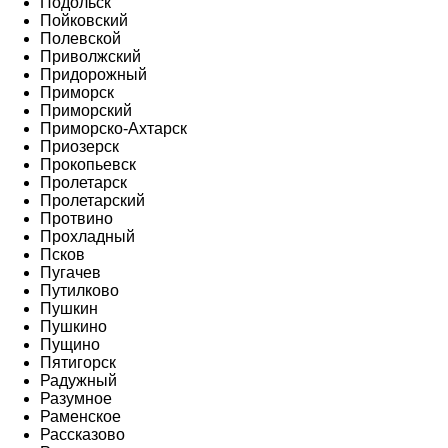
Подольск
Пойковский
Полевской
Приволжский
Придорожный
Приморск
Приморский
Приморско-Ахтарск
Приозерск
Прокопьевск
Пролетарск
Пролетарский
Протвино
Прохладный
Псков
Пугачев
Путилково
Пушкин
Пушкино
Пущино
Пятигорск
Радужный
Разумное
Раменское
Рассказово