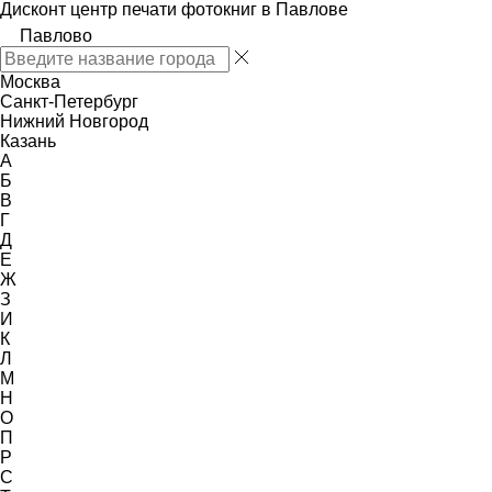
Дисконт центр печати фотокниг в Павлове
Павлово
Москва
Санкт-Петербург
Нижний Новгород
Казань
А
Б
В
Г
Д
Е
Ж
З
И
К
Л
М
Н
О
П
Р
С