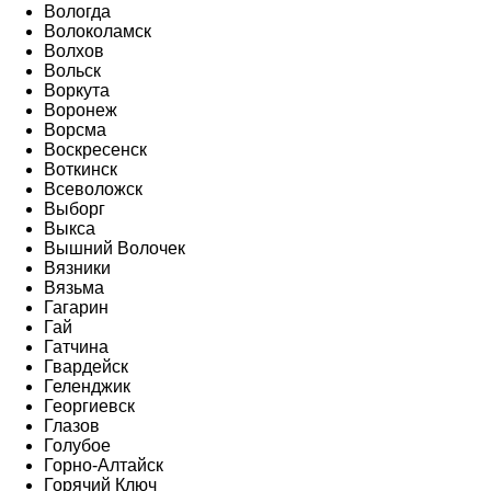
Вологда
Волоколамск
Волхов
Вольск
Воркута
Воронеж
Ворсма
Воскресенск
Воткинск
Всеволожск
Выборг
Выкса
Вышний Волочек
Вязники
Вязьма
Гагарин
Гай
Гатчина
Гвардейск
Геленджик
Георгиевск
Глазов
Голубое
Горно-Алтайск
Горячий Ключ