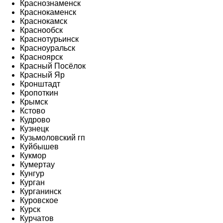
Краснознаменск
Краснокаменск
Краснокамск
Краснообск
Краснотурьинск
Красноуральск
Красноярск
Красный Посёлок
Красный Яр
Кронштадт
Кропоткин
Крымск
Кстово
Кудрово
Кузнецк
Кузьмоловский гп
Куйбышев
Кукмор
Кумертау
Кунгур
Курган
Курганинск
Куровское
Курск
Курчатов