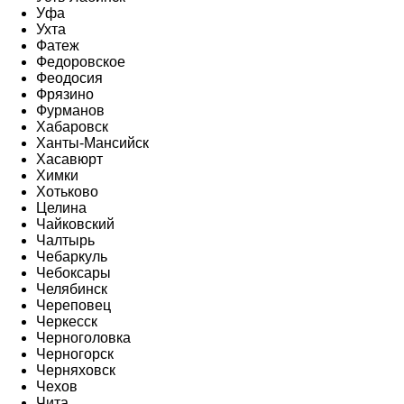
Уфа
Ухта
Фатеж
Федоровское
Феодосия
Фрязино
Фурманов
Хабаровск
Ханты-Мансийск
Хасавюрт
Химки
Хотьково
Целина
Чайковский
Чалтырь
Чебаркуль
Чебоксары
Челябинск
Череповец
Черкесск
Черноголовка
Черногорск
Черняховск
Чехов
Чита