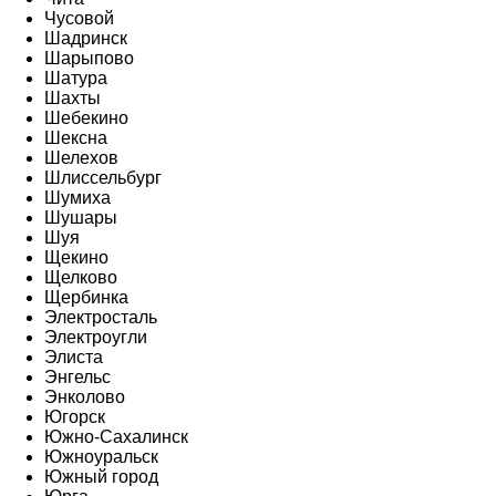
Чусовой
Шадринск
Шарыпово
Шатура
Шахты
Шебекино
Шексна
Шелехов
Шлиссельбург
Шумиха
Шушары
Шуя
Щекино
Щелково
Щербинка
Электросталь
Электроугли
Элиста
Энгельс
Энколово
Югорск
Южно-Сахалинск
Южноуральск
Южный город