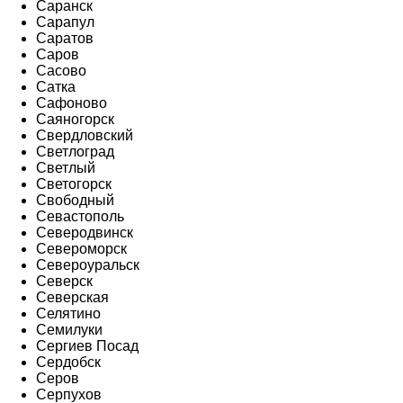
Саранск
Сарапул
Саратов
Саров
Сасово
Сатка
Сафоново
Саяногорск
Свердловский
Светлоград
Светлый
Светогорск
Свободный
Севастополь
Северодвинск
Североморск
Североуральск
Северск
Северская
Селятино
Семилуки
Сергиев Посад
Сердобск
Серов
Серпухов