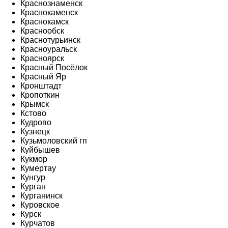
Краснознаменск
Краснокаменск
Краснокамск
Краснообск
Краснотурьинск
Красноуральск
Красноярск
Красный Посёлок
Красный Яр
Кронштадт
Кропоткин
Крымск
Кстово
Кудрово
Кузнецк
Кузьмоловский гп
Куйбышев
Кукмор
Кумертау
Кунгур
Курган
Курганинск
Куровское
Курск
Курчатов