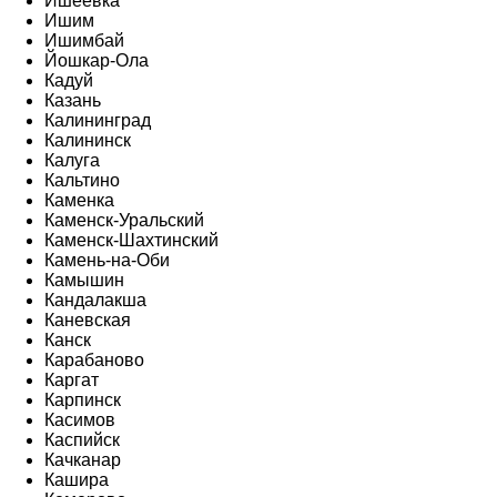
Ишеевка
Ишим
Ишимбай
Йошкар-Ола
Кадуй
Казань
Калининград
Калининск
Калуга
Кальтино
Каменка
Каменск-Уральский
Каменск-Шахтинский
Камень-на-Оби
Камышин
Кандалакша
Каневская
Канск
Карабаново
Каргат
Карпинск
Касимов
Каспийск
Качканар
Кашира