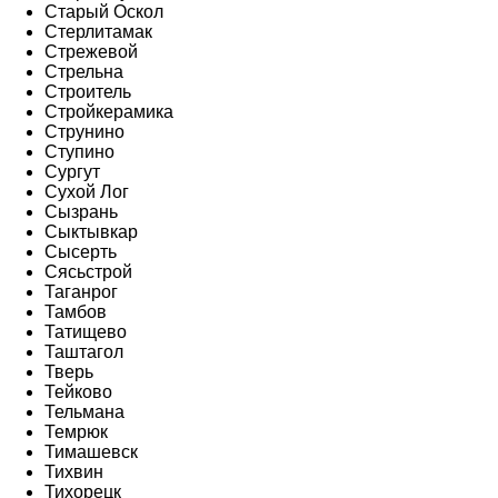
Старый Оскол
Стерлитамак
Стрежевой
Стрельна
Строитель
Стройкерамика
Струнино
Ступино
Сургут
Сухой Лог
Сызрань
Сыктывкар
Сысерть
Сясьстрой
Таганрог
Тамбов
Татищево
Таштагол
Тверь
Тейково
Тельмана
Темрюк
Тимашевск
Тихвин
Тихорецк