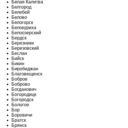
Белая Калитва
Белгород
Белебей
Белово
Белогорск
Белокуриха
Белоозерский
Бердск
Березники
Березовский
Беслан
Бийск
Бикин
Биробиджан
Благовещенск
Бобров
Боброво
Богданович
Богородицк
Богородск
Бологое
Бор
Боровичи
Братск
Брянск