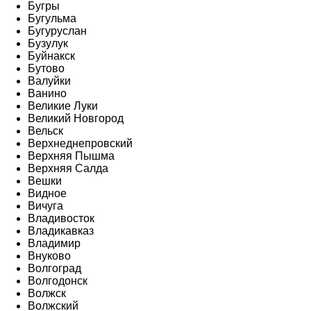
Бугры
Бугульма
Бугуруслан
Бузулук
Буйнакск
Бутово
Валуйки
Ванино
Великие Луки
Великий Новгород
Вельск
Верхнеднепровский
Верхняя Пышма
Верхняя Салда
Вешки
Видное
Вичуга
Владивосток
Владикавказ
Владимир
Внуково
Волгоград
Волгодонск
Волжск
Волжский