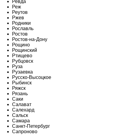
Ревда
Реж
Реутов
Ржев
Родники
Рославль
Ростов
Ростов-на-Дону
Рощино
Рощинский
Ртищево
Рубцовск
Руза
Рузаевка
Русско-Высоцкое
Рыбинск
Ряжск
Рязань
Саки
Салават
Салехард
Сальск
Самара
Санкт-Петербург
Сапроново