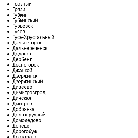
Грозный
Грязи
Губкин
Губкинский
Гурьевск
Гусев
Гусь-Хрустальный
Дальнегорск
Дальнереченск
Дедовск
Дербент
Десногорск
Джанкой
Дзержинск
Дзержинский
Дивеево
Димитровград
Динская
Дмитров
Добрянка
Долгопрудный
Домодедово
Донецк
Дорогобуж
Дрожжино