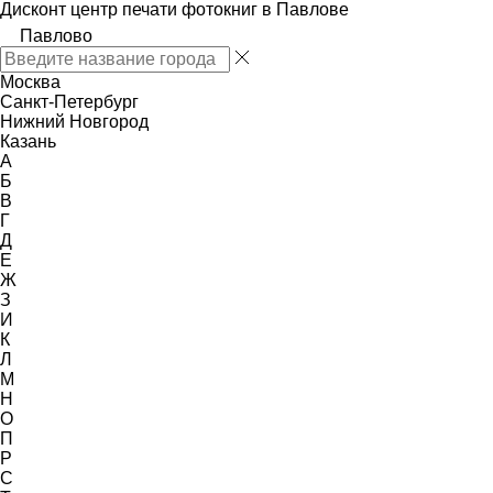
Дисконт центр печати фотокниг в Павлове
Павлово
Москва
Санкт-Петербург
Нижний Новгород
Казань
А
Б
В
Г
Д
Е
Ж
З
И
К
Л
М
Н
О
П
Р
С