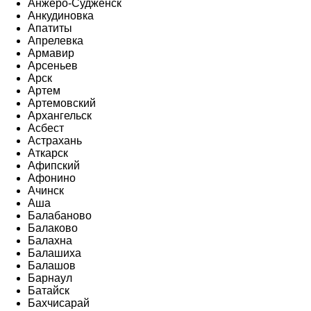
Анжеро-Судженск
Анкудиновка
Апатиты
Апрелевка
Армавир
Арсеньев
Арск
Артем
Артемовский
Архангельск
Асбест
Астрахань
Аткарск
Афипский
Афонино
Ачинск
Аша
Балабаново
Балаково
Балахна
Балашиха
Балашов
Барнаул
Батайск
Бахчисарай