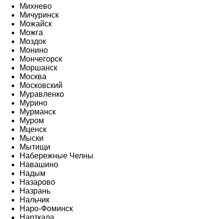
Михнево
Мичуринск
Можайск
Можга
Моздок
Монино
Мончегорск
Моршанск
Москва
Московский
Муравленко
Мурино
Мурманск
Муром
Мценск
Мыски
Мытищи
Набережные Челны
Навашино
Надым
Назарово
Назрань
Нальчик
Наро-Фоминск
Нарткала