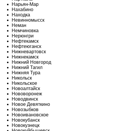
Нарьян-Мар
Нахабино
Находка
Невинномысск
Неман
Немчиновка
Нерюнгри
Нефтекамск
Нефтеюганск
Нижневартовск
Нижнекамск
Нижний Новгород
Нижний Тагил
Нижняя Тура
Никольск
Никольское
Новоалтайск
Нововоронеж
Новодвинск
Новое Девяткино
Новозыбков
Новоивановское
Новокубанск
Новокузнецк
Новокуйбышевск