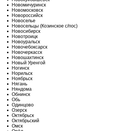
Новомичуринск
Новомосковск
Новороссийск
Новоселье
Новосельцы (Козинское с/пос)
Новосибирск
Новотроицк
Новоуральск
Новочебоксарск
Новочеркасск
Новошахтинск
Новый Уренгой
Ногинск
Норильск
Ноябрьск
Нягань
Няндома
Обнинск
Обь
Одинцово
Озерск
Октябрьск
Октябрьский
Омск