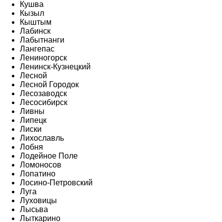
Кушва
Кызыл
Кыштым
Лабинск
Лабытнанги
Лангепас
Лениногорск
Ленинск-Кузнецкий
Лесной
Лесной Городок
Лесозаводск
Лесосибирск
Ливны
Липецк
Лиски
Лихославль
Лобня
Лодейное Поле
Ломоносов
Лопатино
Лосино-Петровский
Луга
Луховицы
Лысьва
Лыткарино