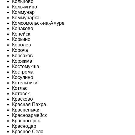
Кольцово
Кольчугино
Коммунар
Коммунарка
Комсомольск-на-Амуре
Конаково
Копейск
Коркино
Королев
Короча
Корсаков
Коряжма
Костомукша
Кострома
Косулино
Котельники
Котлас
Котовск
Красково
Красная Пахра
Красненькая
Красноармейск
Красногорск
Краснодар
Красное Село