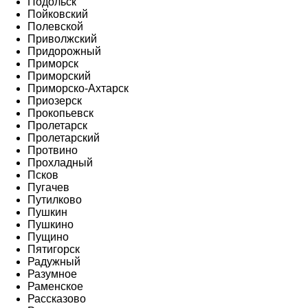
Подольск
Пойковский
Полевской
Приволжский
Придорожный
Приморск
Приморский
Приморско-Ахтарск
Приозерск
Прокопьевск
Пролетарск
Пролетарский
Протвино
Прохладный
Псков
Пугачев
Путилково
Пушкин
Пушкино
Пущино
Пятигорск
Радужный
Разумное
Раменское
Рассказово