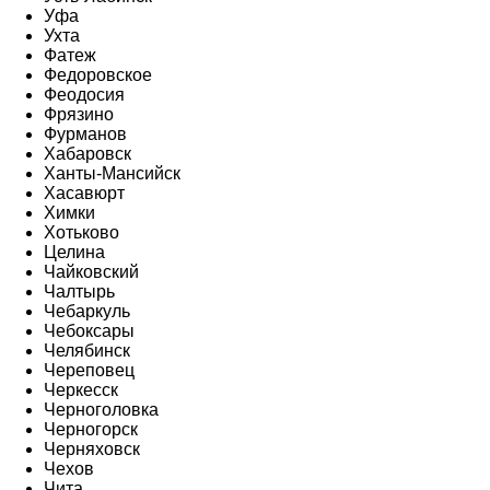
Уфа
Ухта
Фатеж
Федоровское
Феодосия
Фрязино
Фурманов
Хабаровск
Ханты-Мансийск
Хасавюрт
Химки
Хотьково
Целина
Чайковский
Чалтырь
Чебаркуль
Чебоксары
Челябинск
Череповец
Черкесск
Черноголовка
Черногорск
Черняховск
Чехов
Чита