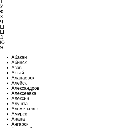
Т
У
Ф
Х
Ч
Ш
Щ
Э
Ю
Я
Абакан
Абинск
Азов
Аксай
Алапаевск
Алейск
Александров
Алексеевка
Алексин
Алушта
Альметьевск
Амурск
Анапа
Ангарск