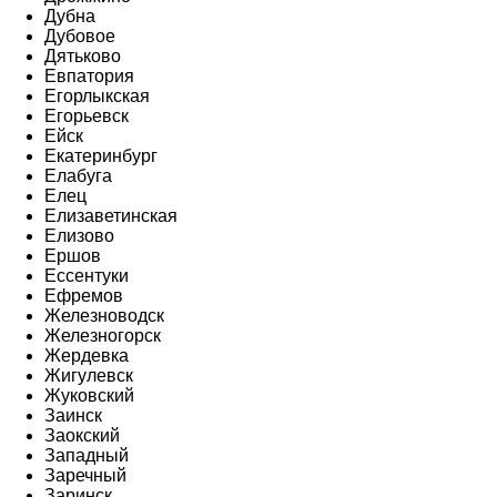
Дубна
Дубовое
Дятьково
Евпатория
Егорлыкская
Егорьевск
Ейск
Екатеринбург
Елабуга
Елец
Елизаветинская
Елизово
Ершов
Ессентуки
Ефремов
Железноводск
Железногорск
Жердевка
Жигулевск
Жуковский
Заинск
Заокский
Западный
Заречный
Заринск