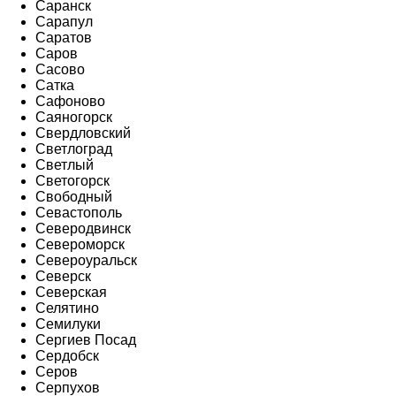
Саранск
Сарапул
Саратов
Саров
Сасово
Сатка
Сафоново
Саяногорск
Свердловский
Светлоград
Светлый
Светогорск
Свободный
Севастополь
Северодвинск
Североморск
Североуральск
Северск
Северская
Селятино
Семилуки
Сергиев Посад
Сердобск
Серов
Серпухов