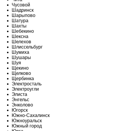
Чусовой
Шадринск
Шарыпово
Шатура
Шахты
Шебекино
Шексна
Шелехов
Шлиссельбург
Шумиха
Шушары
Шуя
Щекино
Щелково
Щербинка
Электросталь
Электроугли
Элиста
Энгельс
Энколово
Югорск
Южно-Сахалинск
Южноуральск
Южный город