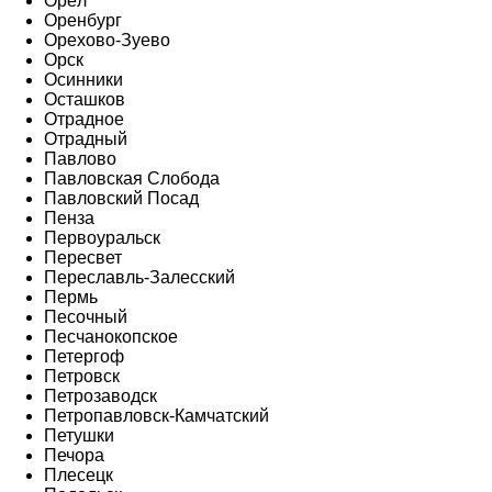
Орёл
Оренбург
Орехово-Зуево
Орск
Осинники
Осташков
Отрадное
Отрадный
Павлово
Павловская Слобода
Павловский Посад
Пенза
Первоуральск
Пересвет
Переславль-Залесский
Пермь
Песочный
Песчанокопское
Петергоф
Петровск
Петрозаводск
Петропавловск-Камчатский
Петушки
Печора
Плесецк