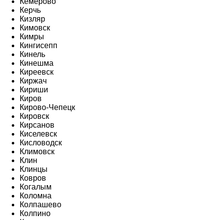
Кемерово
Керчь
Кизляр
Кимовск
Кимры
Кингисепп
Кинель
Кинешма
Киреевск
Киржач
Кириши
Киров
Кирово-Чепецк
Кировск
Кирсанов
Киселевск
Кисловодск
Климовск
Клин
Клинцы
Ковров
Когалым
Коломна
Колпашево
Колпино