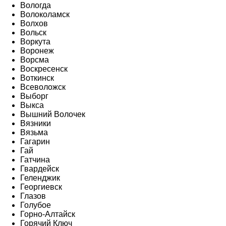
Вологда
Волоколамск
Волхов
Вольск
Воркута
Воронеж
Ворсма
Воскресенск
Воткинск
Всеволожск
Выборг
Выкса
Вышний Волочек
Вязники
Вязьма
Гагарин
Гай
Гатчина
Гвардейск
Геленджик
Георгиевск
Глазов
Голубое
Горно-Алтайск
Горячий Ключ