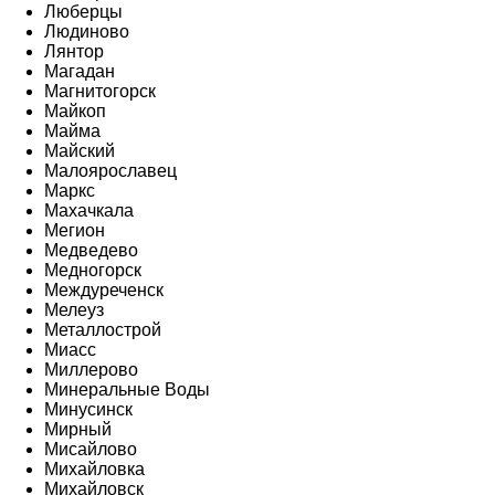
Люберцы
Людиново
Лянтор
Магадан
Магнитогорск
Майкоп
Майма
Майский
Малоярославец
Маркс
Махачкала
Мегион
Медведево
Медногорск
Междуреченск
Мелеуз
Металлострой
Миасс
Миллерово
Минеральные Воды
Минусинск
Мирный
Мисайлово
Михайловка
Михайловск