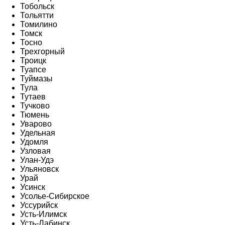
Тобольск
Тольятти
Томилино
Томск
Тосно
Трехгорный
Троицк
Туапсе
Туймазы
Тула
Тутаев
Тучково
Тюмень
Уварово
Удельная
Удомля
Узловая
Улан-Удэ
Ульяновск
Урай
Усинск
Усолье-Сибирское
Уссурийск
Усть-Илимск
Усть-Лабинск