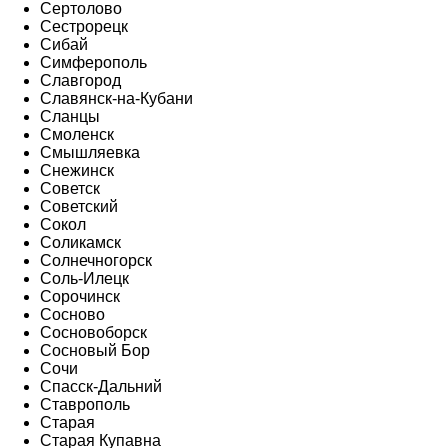
Сертолово
Сестрорецк
Сибай
Симферополь
Славгород
Славянск-на-Кубани
Сланцы
Смоленск
Смышляевка
Снежинск
Советск
Советский
Сокол
Соликамск
Солнечногорск
Соль-Илецк
Сорочинск
Сосново
Сосновоборск
Сосновый Бор
Сочи
Спасск-Дальний
Ставрополь
Старая
Старая Купавна