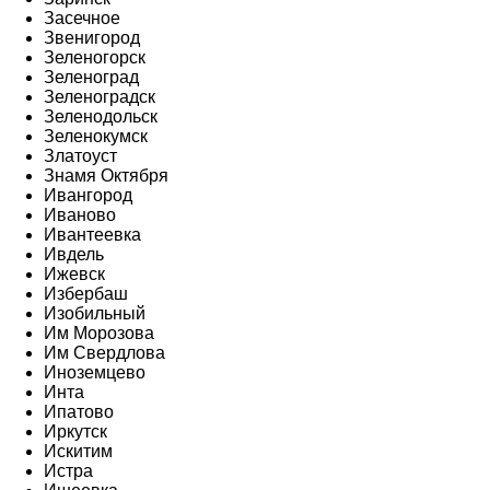
Засечное
Звенигород
Зеленогорск
Зеленоград
Зеленоградск
Зеленодольск
Зеленокумск
Златоуст
Знамя Октября
Ивангород
Иваново
Ивантеевка
Ивдель
Ижевск
Избербаш
Изобильный
Им Морозова
Им Свердлова
Иноземцево
Инта
Ипатово
Иркутск
Искитим
Истра