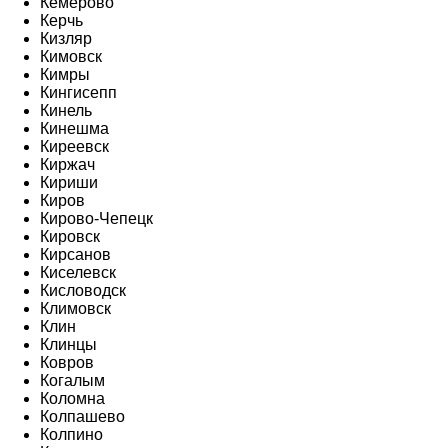
Кемерово
Керчь
Кизляр
Кимовск
Кимры
Кингисепп
Кинель
Кинешма
Киреевск
Киржач
Кириши
Киров
Кирово-Чепецк
Кировск
Кирсанов
Киселевск
Кисловодск
Климовск
Клин
Клинцы
Ковров
Когалым
Коломна
Колпашево
Колпино