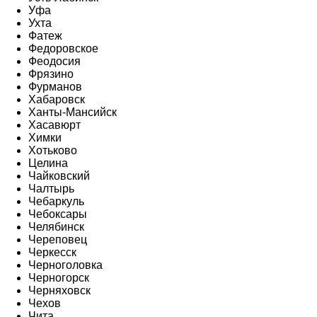
Уфа
Ухта
Фатеж
Федоровское
Феодосия
Фрязино
Фурманов
Хабаровск
Ханты-Мансийск
Хасавюрт
Химки
Хотьково
Целина
Чайковский
Чалтырь
Чебаркуль
Чебоксары
Челябинск
Череповец
Черкесск
Черноголовка
Черногорск
Черняховск
Чехов
Чита