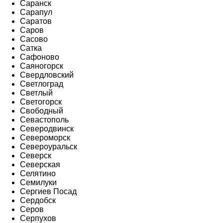
Саранск
Сарапул
Саратов
Саров
Сасово
Сатка
Сафоново
Саяногорск
Свердловский
Светлоград
Светлый
Светогорск
Свободный
Севастополь
Северодвинск
Североморск
Североуральск
Северск
Северская
Селятино
Семилуки
Сергиев Посад
Сердобск
Серов
Серпухов