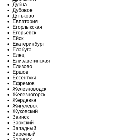
Дубна
Дубовое
Дятьково
Евпатория
Егорлыкская
Егорьевск
Ейск
Екатеринбург
Елабуга
Елец
Елизаветинская
Елизово
Ершов
Ессентуки
Ефремов
Железноводск
Железногорск
Жердевка
Жигулевск
Жуковский
Заинск
Заокский
Западный
Заречный
Заринск