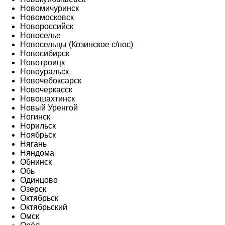
Новомичуринск
Новомосковск
Новороссийск
Новоселье
Новосельцы (Козинское с/пос)
Новосибирск
Новотроицк
Новоуральск
Новочебоксарск
Новочеркасск
Новошахтинск
Новый Уренгой
Ногинск
Норильск
Ноябрьск
Нягань
Няндома
Обнинск
Обь
Одинцово
Озерск
Октябрьск
Октябрьский
Омск