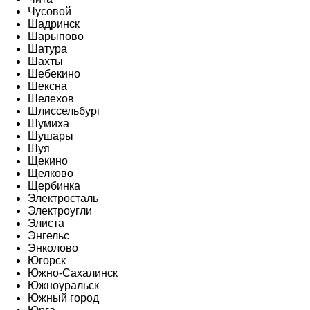
Чусовой
Шадринск
Шарыпово
Шатура
Шахты
Шебекино
Шексна
Шелехов
Шлиссельбург
Шумиха
Шушары
Шуя
Щекино
Щелково
Щербинка
Электросталь
Электроугли
Элиста
Энгельс
Энколово
Югорск
Южно-Сахалинск
Южноуральск
Южный город