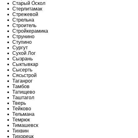
Старый Оскол
Стерлитамак
Стрежевой
Стрельна
Строитель
Стройкерамика
Струнино
Ступино
Сургут
Сухой Лог
Сызрань
Сыктывкар
Сысерть
Сясьстрой
Таганрог
Тамбов
Татищево
Таштагол
Тверь
Тейково
Тельмана
Темрюк
Тимашевск
Тихвин
Тихорецк