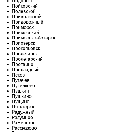
Подольск
Пойковский
Полевской
Приволжский
Придорожный
Приморск
Приморский
Приморско-Ахтарск
Приозерск
Прокопьевск
Пролетарск
Пролетарский
Протвино
Прохладный
Псков
Пугачев
Путилково
Пушкин
Пушкино
Пущино
Пятигорск
Радужный
Разумное
Раменское
Рассказово