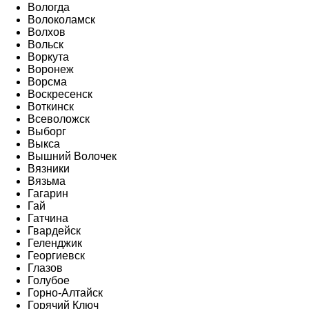
Вологда
Волоколамск
Волхов
Вольск
Воркута
Воронеж
Ворсма
Воскресенск
Воткинск
Всеволожск
Выборг
Выкса
Вышний Волочек
Вязники
Вязьма
Гагарин
Гай
Гатчина
Гвардейск
Геленджик
Георгиевск
Глазов
Голубое
Горно-Алтайск
Горячий Ключ