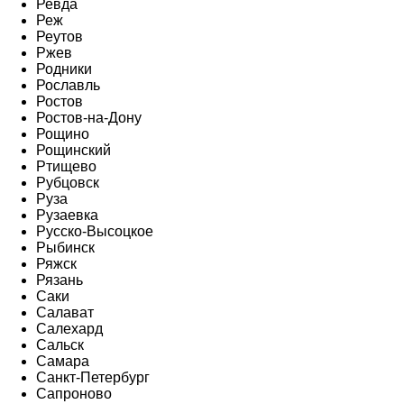
Ревда
Реж
Реутов
Ржев
Родники
Рославль
Ростов
Ростов-на-Дону
Рощино
Рощинский
Ртищево
Рубцовск
Руза
Рузаевка
Русско-Высоцкое
Рыбинск
Ряжск
Рязань
Саки
Салават
Салехард
Сальск
Самара
Санкт-Петербург
Сапроново