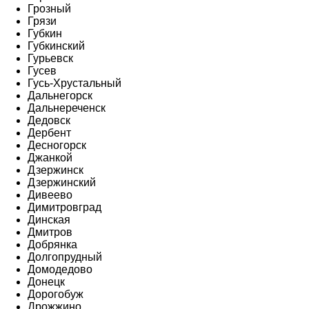
Грозный
Грязи
Губкин
Губкинский
Гурьевск
Гусев
Гусь-Хрустальный
Дальнегорск
Дальнереченск
Дедовск
Дербент
Десногорск
Джанкой
Дзержинск
Дзержинский
Дивеево
Димитровград
Динская
Дмитров
Добрянка
Долгопрудный
Домодедово
Донецк
Дорогобуж
Дрожжино