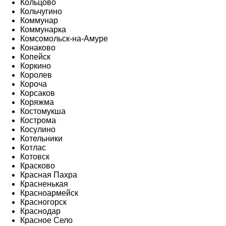
Кольцово
Кольчугино
Коммунар
Коммунарка
Комсомольск-на-Амуре
Конаково
Копейск
Коркино
Королев
Короча
Корсаков
Коряжма
Костомукша
Кострома
Косулино
Котельники
Котлас
Котовск
Красково
Красная Пахра
Красненькая
Красноармейск
Красногорск
Краснодар
Красное Село