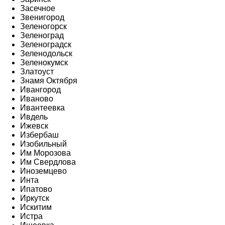
Засечное
Звенигород
Зеленогорск
Зеленоград
Зеленоградск
Зеленодольск
Зеленокумск
Златоуст
Знамя Октября
Ивангород
Иваново
Ивантеевка
Ивдель
Ижевск
Избербаш
Изобильный
Им Морозова
Им Свердлова
Иноземцево
Инта
Ипатово
Иркутск
Искитим
Истра