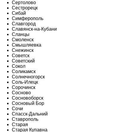
Сертолово
Сестрорецк
Сибай
Симферополь
Славгород
Славянск-на-Кубани
Сланцы
Смоленск
Смышляевка
Снежинск
Советск
Советский
Сокол
Соликамск
Солнечногорск
Соль-Илецк
Сорочинск
Сосново
Сосновоборск
Сосновый Бор
Сочи
Спасск-Дальний
Ставрополь
Старая
Старая Купавна