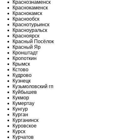
Краснознаменск
Краснокаменск
Краснокамск
Краснообск
Краснотурьинск
Красноуральск
Красноярск
Красный Посёлок
Красный Яр
Кронштадт
Кропоткин
Крымск
Кстово
Кудрово
Кузнецк
Кузьмоловский гп
Куйбышев
Кукмор
Кумертау
Кунгур
Курган
Курганинск
Куровское
Курск
Курчатов