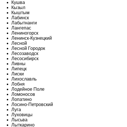
Кушва
Кызыл
Кыштым
Лабинск
Лабытнанги
Лангепас
Лениногорск
Ленинск-Кузнецкий
Лесной
Лесной Городок
Лесозаводск
Лесосибирск
Ливны
Липецк
Лиски
Лихославль
Лобня
Лодейное Поле
Ломоносов
Лопатино
Лосино-Петровский
Луга
Луховицы
Лысьва
Лыткарино