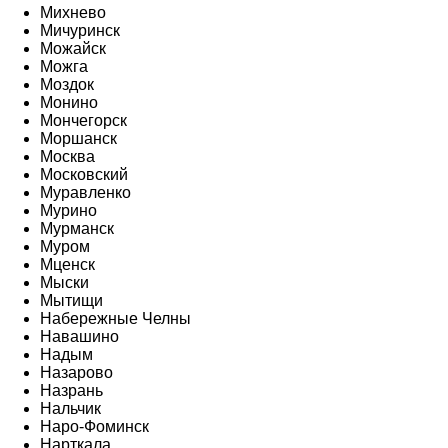
Михнево
Мичуринск
Можайск
Можга
Моздок
Монино
Мончегорск
Моршанск
Москва
Московский
Муравленко
Мурино
Мурманск
Муром
Мценск
Мыски
Мытищи
Набережные Челны
Навашино
Надым
Назарово
Назрань
Нальчик
Наро-Фоминск
Нарткала