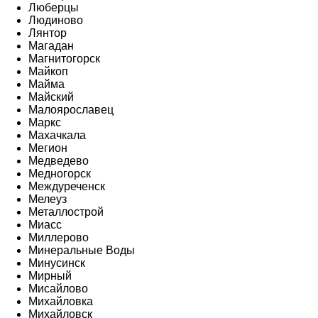
Люберцы
Людиново
Лянтор
Магадан
Магнитогорск
Майкоп
Майма
Майский
Малоярославец
Маркс
Махачкала
Мегион
Медведево
Медногорск
Междуреченск
Мелеуз
Металлострой
Миасс
Миллерово
Минеральные Воды
Минусинск
Мирный
Мисайлово
Михайловка
Михайловск