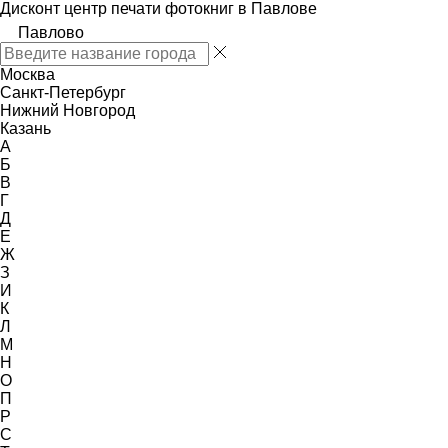
Дисконт центр печати фотокниг в Павлове
Павлово
Москва
Санкт-Петербург
Нижний Новгород
Казань
А
Б
В
Г
Д
Е
Ж
З
И
К
Л
М
Н
О
П
Р
С