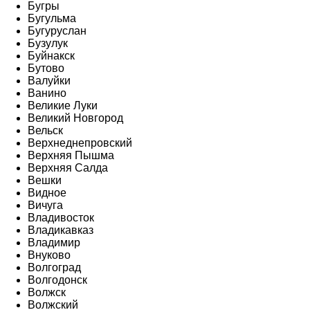
Бугры
Бугульма
Бугуруслан
Бузулук
Буйнакск
Бутово
Валуйки
Ванино
Великие Луки
Великий Новгород
Вельск
Верхнеднепровский
Верхняя Пышма
Верхняя Салда
Вешки
Видное
Вичуга
Владивосток
Владикавказ
Владимир
Внуково
Волгоград
Волгодонск
Волжск
Волжский