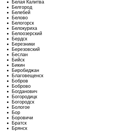
Белая Калитва
Белгород
Белебей
Белово
Белогорск
Белокуриха
Белоозерский
Бердск
Березники
Березовский
Беслан
Бийск
Бикин
Биробиджан
Благовещенск
Бобров
Боброво
Богданович
Богородицк
Богородск
Бологое
Бор
Боровичи
Братск
Брянск