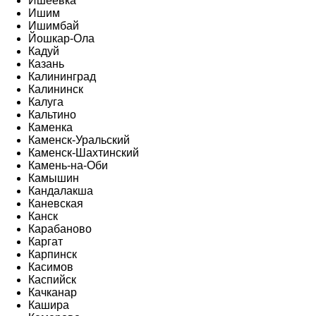
Ишеевка
Ишим
Ишимбай
Йошкар-Ола
Кадуй
Казань
Калининград
Калининск
Калуга
Кальтино
Каменка
Каменск-Уральский
Каменск-Шахтинский
Камень-на-Оби
Камышин
Кандалакша
Каневская
Канск
Карабаново
Каргат
Карпинск
Касимов
Каспийск
Качканар
Кашира