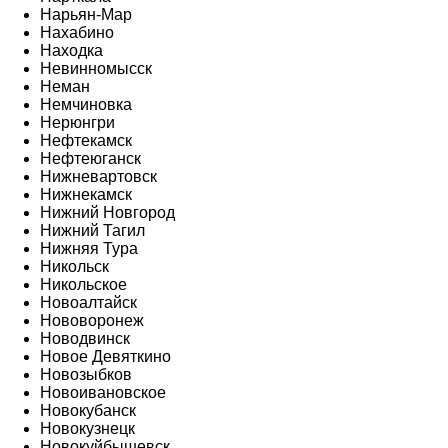
Нарьян-Мар
Нахабино
Находка
Невинномысск
Неман
Немчиновка
Нерюнгри
Нефтекамск
Нефтеюганск
Нижневартовск
Нижнекамск
Нижний Новгород
Нижний Тагил
Нижняя Тура
Никольск
Никольское
Новоалтайск
Нововоронеж
Новодвинск
Новое Девяткино
Новозыбков
Новоивановское
Новокубанск
Новокузнецк
Новокуйбышевск