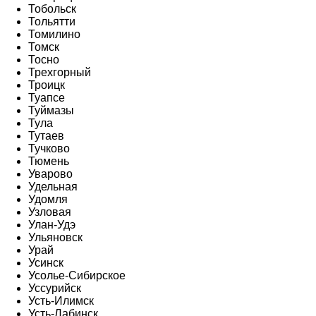
Тобольск
Тольятти
Томилино
Томск
Тосно
Трехгорный
Троицк
Туапсе
Туймазы
Тула
Тутаев
Тучково
Тюмень
Уварово
Удельная
Удомля
Узловая
Улан-Удэ
Ульяновск
Урай
Усинск
Усолье-Сибирское
Уссурийск
Усть-Илимск
Усть-Лабинск