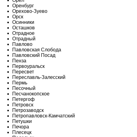
Орёл
Оренбург
Орехово-Зуево
Орск
Осинники
Осташков
Отрадное
Отрадный
Павлово
Павловская Слобода
Павловский Посад
Пенза
Первоуральск
Пересвет
Переславль-Залесский
Пермь
Песочный
Песчанокопское
Петергоф
Петровск
Петрозаводск
Петропавловск-Камчатский
Петушки
Печора
Плесецк