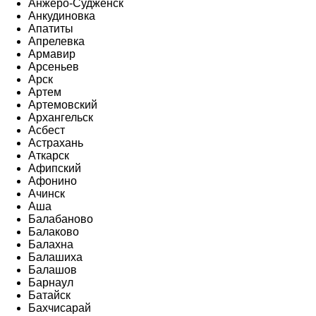
Анжеро-Судженск
Анкудиновка
Апатиты
Апрелевка
Армавир
Арсеньев
Арск
Артем
Артемовский
Архангельск
Асбест
Астрахань
Аткарск
Афипский
Афонино
Ачинск
Аша
Балабаново
Балаково
Балахна
Балашиха
Балашов
Барнаул
Батайск
Бахчисарай