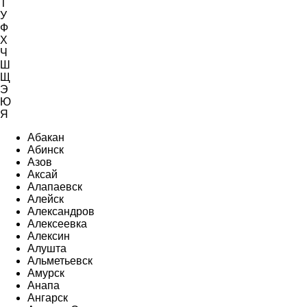
Т
У
Ф
Х
Ч
Ш
Щ
Э
Ю
Я
Абакан
Абинск
Азов
Аксай
Алапаевск
Алейск
Александров
Алексеевка
Алексин
Алушта
Альметьевск
Амурск
Анапа
Ангарск