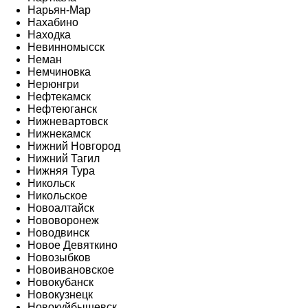
Нарьян-Мар
Нахабино
Находка
Невинномысск
Неман
Немчиновка
Нерюнгри
Нефтекамск
Нефтеюганск
Нижневартовск
Нижнекамск
Нижний Новгород
Нижний Тагил
Нижняя Тура
Никольск
Никольское
Новоалтайск
Нововоронеж
Новодвинск
Новое Девяткино
Новозыбков
Новоивановское
Новокубанск
Новокузнецк
Новокуйбышевск