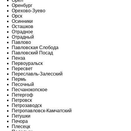
Орёл
Оренбург
Орехово-Зуево
Орск
Осинники
Осташков
Отрадное
Отрадный
Павлово
Павловская Слобода
Павловский Посад
Пенза
Первоуральск
Пересвет
Переславль-Залесский
Пермь
Песочный
Песчанокопское
Петергоф
Петровск
Петрозаводск
Петропавловск-Камчатский
Петушки
Печора
Плесецк