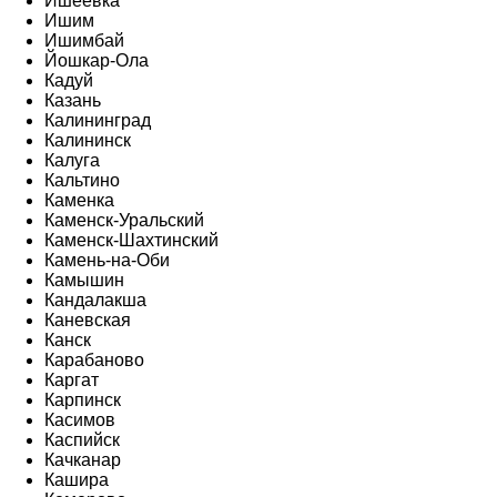
Ишеевка
Ишим
Ишимбай
Йошкар-Ола
Кадуй
Казань
Калининград
Калининск
Калуга
Кальтино
Каменка
Каменск-Уральский
Каменск-Шахтинский
Камень-на-Оби
Камышин
Кандалакша
Каневская
Канск
Карабаново
Каргат
Карпинск
Касимов
Каспийск
Качканар
Кашира