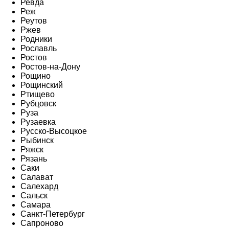
Ревда
Реж
Реутов
Ржев
Родники
Рославль
Ростов
Ростов-на-Дону
Рощино
Рощинский
Ртищево
Рубцовск
Руза
Рузаевка
Русско-Высоцкое
Рыбинск
Ряжск
Рязань
Саки
Салават
Салехард
Сальск
Самара
Санкт-Петербург
Сапроново