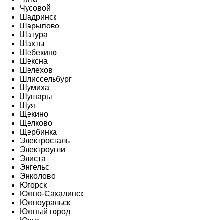
Чусовой
Шадринск
Шарыпово
Шатура
Шахты
Шебекино
Шексна
Шелехов
Шлиссельбург
Шумиха
Шушары
Шуя
Щекино
Щелково
Щербинка
Электросталь
Электроугли
Элиста
Энгельс
Энколово
Югорск
Южно-Сахалинск
Южноуральск
Южный город