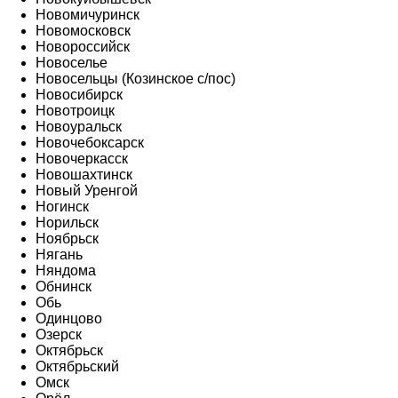
Новомичуринск
Новомосковск
Новороссийск
Новоселье
Новосельцы (Козинское с/пос)
Новосибирск
Новотроицк
Новоуральск
Новочебоксарск
Новочеркасск
Новошахтинск
Новый Уренгой
Ногинск
Норильск
Ноябрьск
Нягань
Няндома
Обнинск
Обь
Одинцово
Озерск
Октябрьск
Октябрьский
Омск