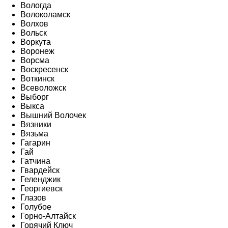
Вологда
Волоколамск
Волхов
Вольск
Воркута
Воронеж
Ворсма
Воскресенск
Воткинск
Всеволожск
Выборг
Выкса
Вышний Волочек
Вязники
Вязьма
Гагарин
Гай
Гатчина
Гвардейск
Геленджик
Георгиевск
Глазов
Голубое
Горно-Алтайск
Горячий Ключ