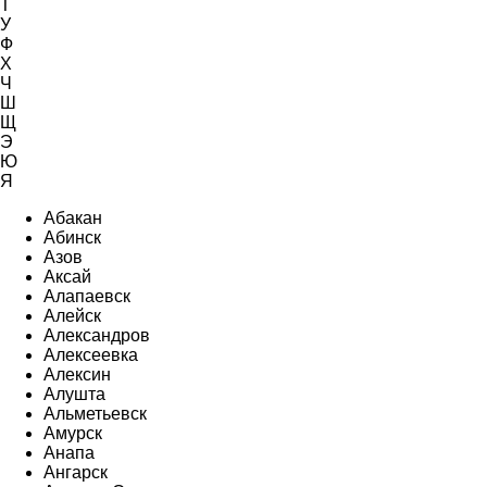
Т
У
Ф
Х
Ч
Ш
Щ
Э
Ю
Я
Абакан
Абинск
Азов
Аксай
Алапаевск
Алейск
Александров
Алексеевка
Алексин
Алушта
Альметьевск
Амурск
Анапа
Ангарск