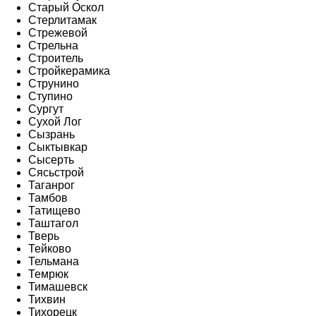
Старый Оскол
Стерлитамак
Стрежевой
Стрельна
Строитель
Стройкерамика
Струнино
Ступино
Сургут
Сухой Лог
Сызрань
Сыктывкар
Сысерть
Сясьстрой
Таганрог
Тамбов
Татищево
Таштагол
Тверь
Тейково
Тельмана
Темрюк
Тимашевск
Тихвин
Тихорецк