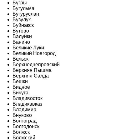
Бугры
Бугульма
Бугуруслан
Бузулук
Буйнакск
Бутово
Валуйки
Ванино
Великие Луки
Великий Новгород
Вельск
Верхнеднепровский
Верхняя Пышма
Верхняя Салда
Вешки
Видное
Вичуга
Владивосток
Владикавказ
Владимир
Внуково
Волгоград
Волгодонск
Волжск
Волжский