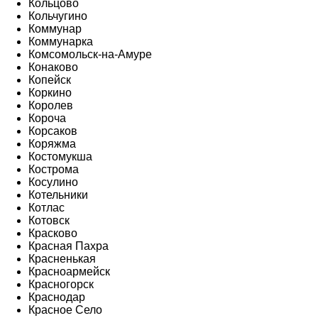
Кольцово
Кольчугино
Коммунар
Коммунарка
Комсомольск-на-Амуре
Конаково
Копейск
Коркино
Королев
Короча
Корсаков
Коряжма
Костомукша
Кострома
Косулино
Котельники
Котлас
Котовск
Красково
Красная Пахра
Красненькая
Красноармейск
Красногорск
Краснодар
Красное Село