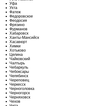
Уфа
Ухта
Фатеж
Федоровское
Феодосия
Фрязино
Фурманов
Хабаровск
Ханты-Мансийск
Хасавюрт
Химки
Хотьково
Целина
Чайковский
Чалтырь
Чебаркуль
Чебоксары
Челябинск
Череповец
Черкесск
Черноголовка
Черногорск
Черняховск
Чехов
Чита