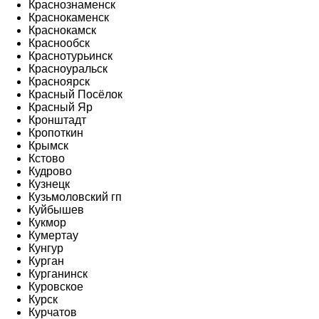
Краснознаменск
Краснокаменск
Краснокамск
Краснообск
Краснотурьинск
Красноуральск
Красноярск
Красный Посёлок
Красный Яр
Кронштадт
Кропоткин
Крымск
Кстово
Кудрово
Кузнецк
Кузьмоловский гп
Куйбышев
Кукмор
Кумертау
Кунгур
Курган
Курганинск
Куровское
Курск
Курчатов