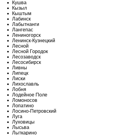
Кушва
Кызыл
Кыштым
Лабинск
Лабытнанги
Лангепас
Лениногорск
Ленинск-Кузнецкий
Лесной
Лесной Городок
Лесозаводск
Лесосибирск
Ливны
Липецк
Лиски
Лихославль
Лобня
Лодейное Поле
Ломоносов
Лопатино
Лосино-Петровский
Луга
Луховицы
Лысьва
Лыткарино