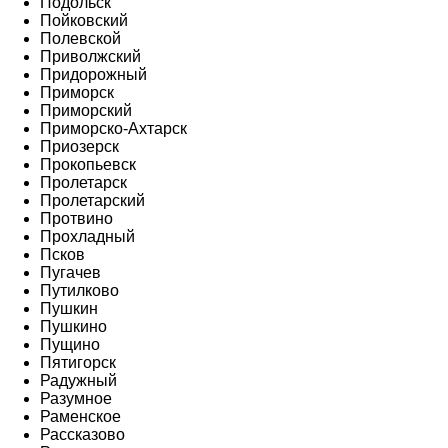
Подольск
Пойковский
Полевской
Приволжский
Придорожный
Приморск
Приморский
Приморско-Ахтарск
Приозерск
Прокопьевск
Пролетарск
Пролетарский
Протвино
Прохладный
Псков
Пугачев
Путилково
Пушкин
Пушкино
Пущино
Пятигорск
Радужный
Разумное
Раменское
Рассказово