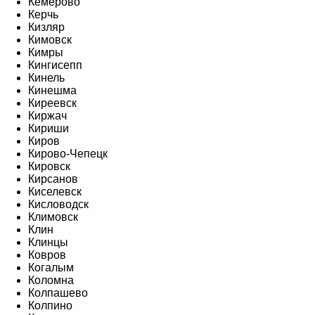
Кемерово
Керчь
Кизляр
Кимовск
Кимры
Кингисепп
Кинель
Кинешма
Киреевск
Киржач
Кириши
Киров
Кирово-Чепецк
Кировск
Кирсанов
Киселевск
Кисловодск
Климовск
Клин
Клинцы
Ковров
Когалым
Коломна
Колпашево
Колпино