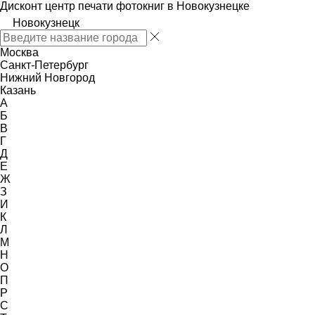
Дисконт центр печати фотокниг в Новокузнецке
Новокузнецк
Москва
Санкт-Петербург
Нижний Новгород
Казань
А
Б
В
Г
Д
Е
Ж
З
И
К
Л
М
Н
О
П
Р
С