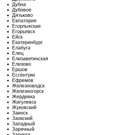
Дубна
Дубовое
Дятьково
Евпатория
Егорлыкская
Егорьевск
Ейск
Екатеринбург
Елабуга
Елец
Елизаветинская
Елизово
Ершов
Ессентуки
Ефремов
Железноводск
Железногорск
Жердевка
Жигулевск
Жуковский
Заинск
Заокский
Западный
Заречный
Заринск