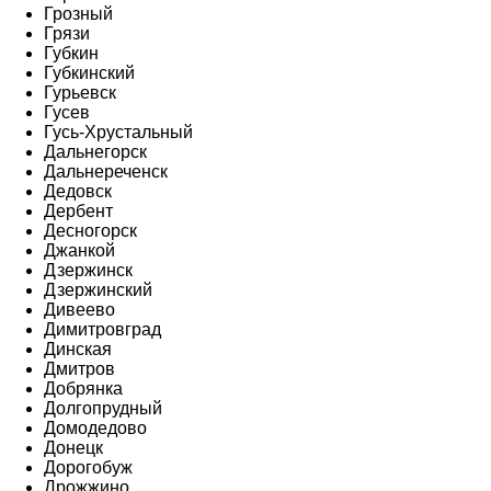
Грозный
Грязи
Губкин
Губкинский
Гурьевск
Гусев
Гусь-Хрустальный
Дальнегорск
Дальнереченск
Дедовск
Дербент
Десногорск
Джанкой
Дзержинск
Дзержинский
Дивеево
Димитровград
Динская
Дмитров
Добрянка
Долгопрудный
Домодедово
Донецк
Дорогобуж
Дрожжино