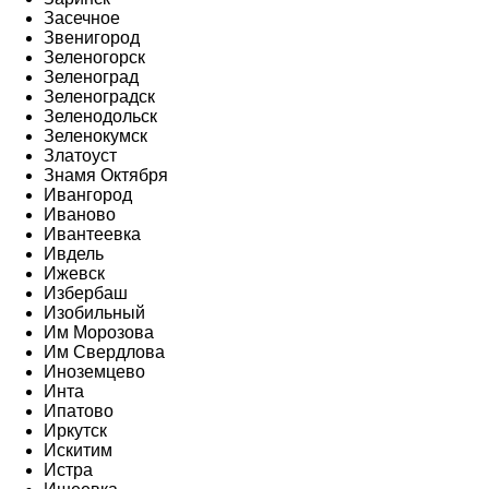
Засечное
Звенигород
Зеленогорск
Зеленоград
Зеленоградск
Зеленодольск
Зеленокумск
Златоуст
Знамя Октября
Ивангород
Иваново
Ивантеевка
Ивдель
Ижевск
Избербаш
Изобильный
Им Морозова
Им Свердлова
Иноземцево
Инта
Ипатово
Иркутск
Искитим
Истра