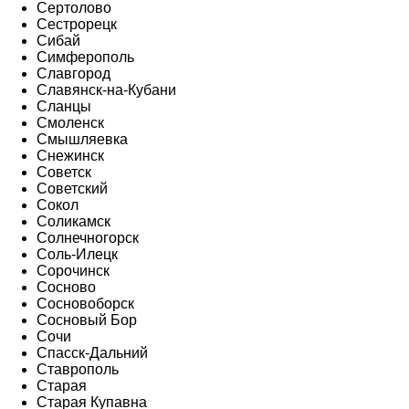
Сертолово
Сестрорецк
Сибай
Симферополь
Славгород
Славянск-на-Кубани
Сланцы
Смоленск
Смышляевка
Снежинск
Советск
Советский
Сокол
Соликамск
Солнечногорск
Соль-Илецк
Сорочинск
Сосново
Сосновоборск
Сосновый Бор
Сочи
Спасск-Дальний
Ставрополь
Старая
Старая Купавна