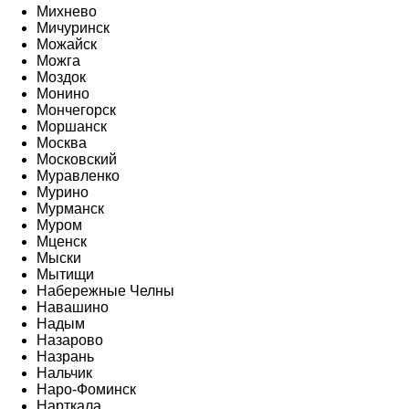
Михнево
Мичуринск
Можайск
Можга
Моздок
Монино
Мончегорск
Моршанск
Москва
Московский
Муравленко
Мурино
Мурманск
Муром
Мценск
Мыски
Мытищи
Набережные Челны
Навашино
Надым
Назарово
Назрань
Нальчик
Наро-Фоминск
Нарткала