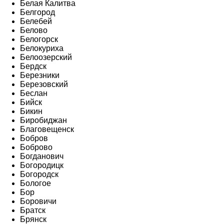
Белая Калитва
Белгород
Белебей
Белово
Белогорск
Белокуриха
Белоозерский
Бердск
Березники
Березовский
Беслан
Бийск
Бикин
Биробиджан
Благовещенск
Бобров
Боброво
Богданович
Богородицк
Богородск
Бологое
Бор
Боровичи
Братск
Брянск