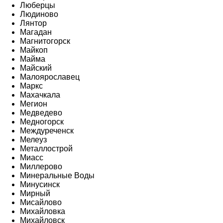
Люберцы
Людиново
Лянтор
Магадан
Магнитогорск
Майкоп
Майма
Майский
Малоярославец
Маркс
Махачкала
Мегион
Медведево
Медногорск
Междуреченск
Мелеуз
Металлострой
Миасс
Миллерово
Минеральные Воды
Минусинск
Мирный
Мисайлово
Михайловка
Михайловск