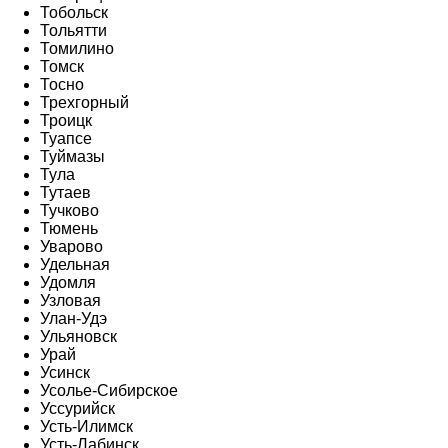
Тобольск
Тольятти
Томилино
Томск
Тосно
Трехгорный
Троицк
Туапсе
Туймазы
Тула
Тутаев
Тучково
Тюмень
Уварово
Удельная
Удомля
Узловая
Улан-Удэ
Ульяновск
Урай
Усинск
Усолье-Сибирское
Уссурийск
Усть-Илимск
Усть-Лабинск