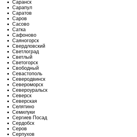
Саранск
Сарапул
Саратов
Саров
Сасово
Сатка
Сафоново
Саяногорск
Свердловский
Светлоград
Светлый
Светогорск
Свободный
Севастополь
Северодвинск
Североморск
Североуральск
Северск
Северская
Селятино
Семилуки
Сергиев Посад
Сердобск
Серов
Серпухов