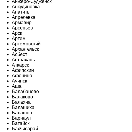
Анжеро-Судженск
Анкудиновка
Апатиты
Апрелевка
Армавир
Арсеньев
Арск
Артем
Артемовский
Архангельск
Асбест
Астрахань
Аткарск
Афипский
Афонино
Ачинск
Аша
Балабаново
Балаково
Балахна
Балашиха
Балашов
Барнаул
Батайск
Бахчисарай