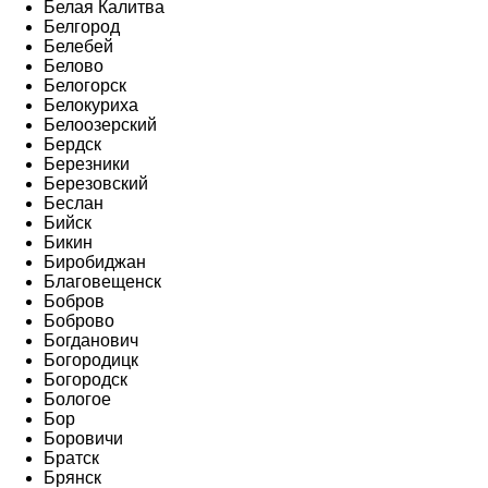
Белая Калитва
Белгород
Белебей
Белово
Белогорск
Белокуриха
Белоозерский
Бердск
Березники
Березовский
Беслан
Бийск
Бикин
Биробиджан
Благовещенск
Бобров
Боброво
Богданович
Богородицк
Богородск
Бологое
Бор
Боровичи
Братск
Брянск