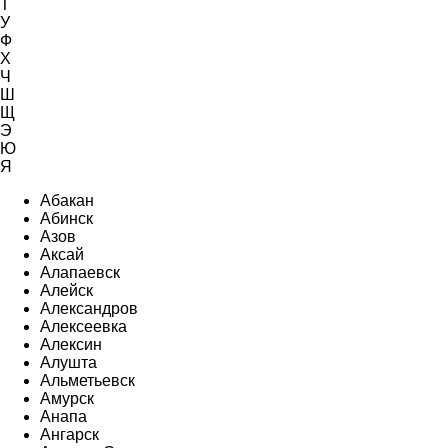
Т
У
Ф
Х
Ч
Ш
Щ
Э
Ю
Я
Абакан
Абинск
Азов
Аксай
Алапаевск
Алейск
Александров
Алексеевка
Алексин
Алушта
Альметьевск
Амурск
Анапа
Ангарск