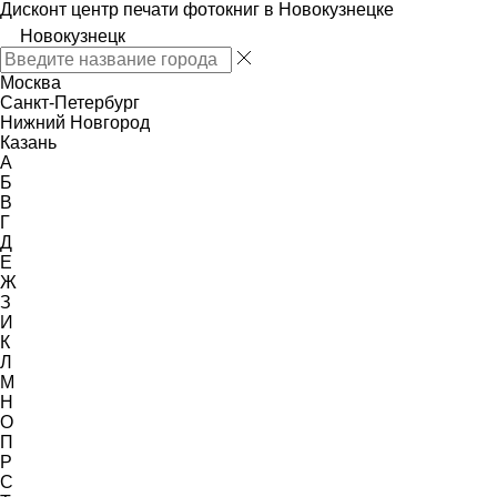
Дисконт центр печати фотокниг в Новокузнецке
Новокузнецк
Москва
Санкт-Петербург
Нижний Новгород
Казань
А
Б
В
Г
Д
Е
Ж
З
И
К
Л
М
Н
О
П
Р
С