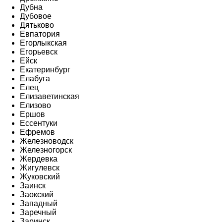
Дубна
Дубовое
Дятьково
Евпатория
Егорлыкская
Егорьевск
Ейск
Екатеринбург
Елабуга
Елец
Елизаветинская
Елизово
Ершов
Ессентуки
Ефремов
Железноводск
Железногорск
Жердевка
Жигулевск
Жуковский
Заинск
Заокский
Западный
Заречный
Заринск