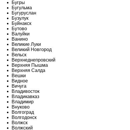
Бугры
Бугульма
Бугуруслан
Бузулук
Буйнакск
Бутово
Валуйки
Ванино
Великие Луки
Великий Новгород
Вельск
Верхнеднепровский
Верхняя Пышма
Верхняя Салда
Вешки
Видное
Вичуга
Владивосток
Владикавказ
Владимир
Внуково
Волгоград
Волгодонск
Волжск
Волжский