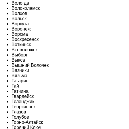
Вологда
Волоколамск
Волхов
Вольск
Воркута
Воронеж
Ворсма
Воскресенск
Воткинск
Всеволожск
Выборг
Выкса
Вышний Волочек
Вязники
Вязьма
Гагарин
Гай
Гатчина
Гвардейск
Геленджик
Георгиевск
Глазов
Голубое
Горно-Алтайск
Горячий Ключ