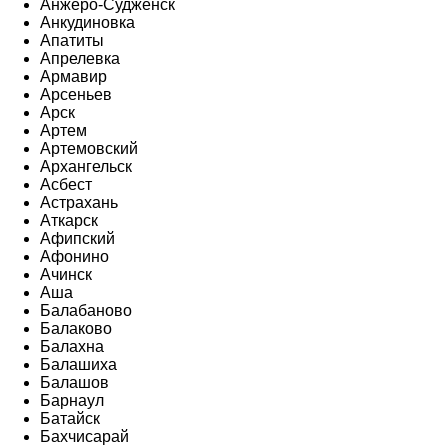
Анжеро-Судженск
Анкудиновка
Апатиты
Апрелевка
Армавир
Арсеньев
Арск
Артем
Артемовский
Архангельск
Асбест
Астрахань
Аткарск
Афипский
Афонино
Ачинск
Аша
Балабаново
Балаково
Балахна
Балашиха
Балашов
Барнаул
Батайск
Бахчисарай