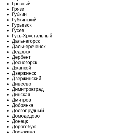
Грозный
Грязи
Губкин
Губкинский
Гурьевск
Гусев
Гусь-Хрустальный
Дальнегорск
Дальнереченск
Дедовск
Дербент
Десногорск
Джанкой
Дзержинск
Дзержинский
Дивеево
Димитровград
Динская
Дмитров
Добрянка
Долгопрудный
Домодедово
Донецк
Дорогобуж
Дрожжино