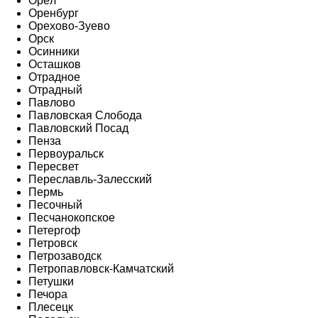
Орёл
Оренбург
Орехово-Зуево
Орск
Осинники
Осташков
Отрадное
Отрадный
Павлово
Павловская Слобода
Павловский Посад
Пенза
Первоуральск
Пересвет
Переславль-Залесский
Пермь
Песочный
Песчанокопское
Петергоф
Петровск
Петрозаводск
Петропавловск-Камчатский
Петушки
Печора
Плесецк