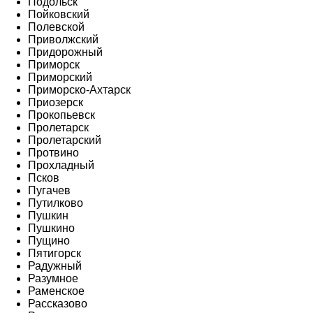
Подольск
Пойковский
Полевской
Приволжский
Придорожный
Приморск
Приморский
Приморско-Ахтарск
Приозерск
Прокопьевск
Пролетарск
Пролетарский
Протвино
Прохладный
Псков
Пугачев
Путилково
Пушкин
Пушкино
Пущино
Пятигорск
Радужный
Разумное
Раменское
Рассказово