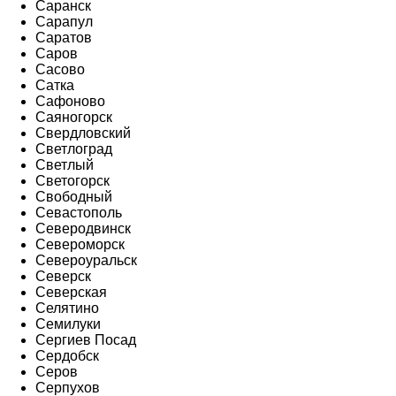
Саранск
Сарапул
Саратов
Саров
Сасово
Сатка
Сафоново
Саяногорск
Свердловский
Светлоград
Светлый
Светогорск
Свободный
Севастополь
Северодвинск
Североморск
Североуральск
Северск
Северская
Селятино
Семилуки
Сергиев Посад
Сердобск
Серов
Серпухов