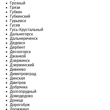
Грозный
Грязи
Губкин
Губкинский
Гурьевск
Гусев
Гусь-Хрустальный
Дальнегорск
Дальнереченск
Дедовск
Дербент
Десногорск
Джанкой
Дзержинск
Дзержинский
Дивеево
Димитровград
Динская
Дмитров
Добрянка
Долгопрудный
Домодедово
Донецк
Дорогобуж
Дрожжино