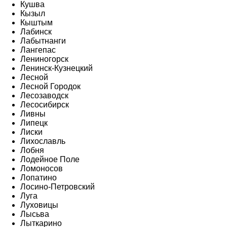
Кушва
Кызыл
Кыштым
Лабинск
Лабытнанги
Лангепас
Лениногорск
Ленинск-Кузнецкий
Лесной
Лесной Городок
Лесозаводск
Лесосибирск
Ливны
Липецк
Лиски
Лихославль
Лобня
Лодейное Поле
Ломоносов
Лопатино
Лосино-Петровский
Луга
Луховицы
Лысьва
Лыткарино