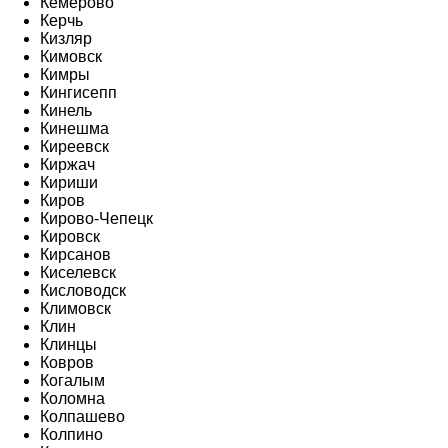
Кемерово
Керчь
Кизляр
Кимовск
Кимры
Кингисепп
Кинель
Кинешма
Киреевск
Киржач
Кириши
Киров
Кирово-Чепецк
Кировск
Кирсанов
Киселевск
Кисловодск
Климовск
Клин
Клинцы
Ковров
Когалым
Коломна
Колпашево
Колпино