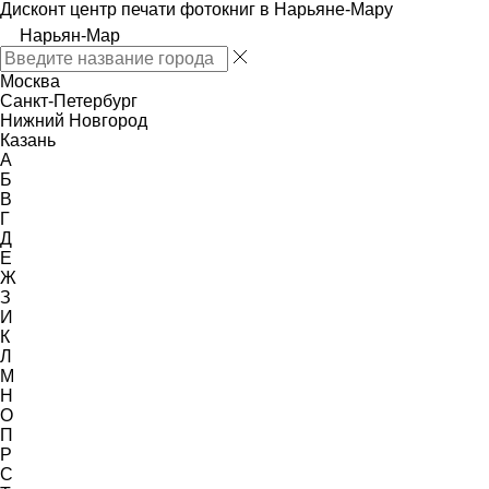
Дисконт центр печати фотокниг в Нарьяне-Мару
Нарьян-Мар
Москва
Санкт-Петербург
Нижний Новгород
Казань
А
Б
В
Г
Д
Е
Ж
З
И
К
Л
М
Н
О
П
Р
С