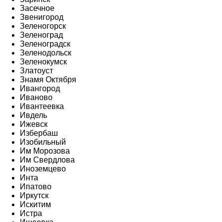
Засечное
Звенигород
Зеленогорск
Зеленоград
Зеленоградск
Зеленодольск
Зеленокумск
Златоуст
Знамя Октября
Ивангород
Иваново
Ивантеевка
Ивдель
Ижевск
Избербаш
Изобильный
Им Морозова
Им Свердлова
Иноземцево
Инта
Ипатово
Иркутск
Искитим
Истра