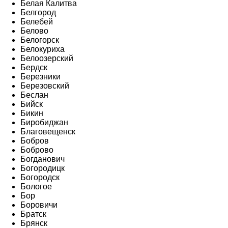
Белая Калитва
Белгород
Белебей
Белово
Белогорск
Белокуриха
Белоозерский
Бердск
Березники
Березовский
Беслан
Бийск
Бикин
Биробиджан
Благовещенск
Бобров
Боброво
Богданович
Богородицк
Богородск
Бологое
Бор
Боровичи
Братск
Брянск