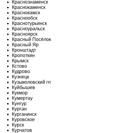
Краснознаменск
Краснокаменск
Краснокамск
Краснообск
Краснотурьинск
Красноуральск
Красноярск
Красный Посёлок
Красный Яр
Кронштадт
Кропоткин
Крымск
Кстово
Кудрово
Кузнецк
Кузьмоловский гп
Куйбышев
Кукмор
Кумертау
Кунгур
Курган
Курганинск
Куровское
Курск
Курчатов