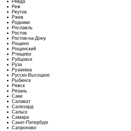
Ревда
Реж
Реутов
Ржев
Родники
Рославль
Ростов
Ростов-на-Дону
Рощино
Рощинский
Ртищево
Рубцовск
Руза
Рузаевка
Русско-Высоцкое
Рыбинск
Ряжск
Рязань
Саки
Салават
Салехард
Сальск
Самара
Санкт-Петербург
Сапроново