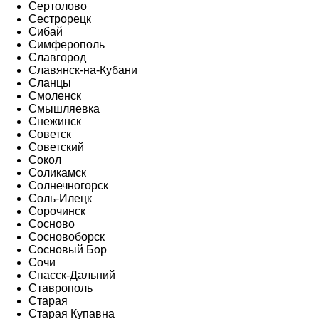
Сертолово
Сестрорецк
Сибай
Симферополь
Славгород
Славянск-на-Кубани
Сланцы
Смоленск
Смышляевка
Снежинск
Советск
Советский
Сокол
Соликамск
Солнечногорск
Соль-Илецк
Сорочинск
Сосново
Сосновоборск
Сосновый Бор
Сочи
Спасск-Дальний
Ставрополь
Старая
Старая Купавна