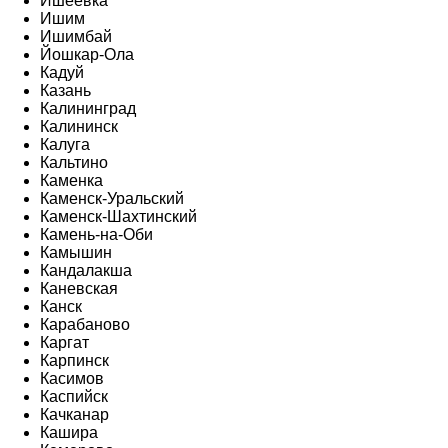
Ишеевка
Ишим
Ишимбай
Йошкар-Ола
Кадуй
Казань
Калининград
Калининск
Калуга
Кальтино
Каменка
Каменск-Уральский
Каменск-Шахтинский
Камень-на-Оби
Камышин
Кандалакша
Каневская
Канск
Карабаново
Каргат
Карпинск
Касимов
Каспийск
Качканар
Кашира