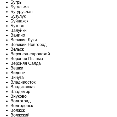
Бугры
Бугульма
Бугуруслан
Бузулук
Буйнакск
Бутово
Валуйки
Ванино
Великие Луки
Великий Новгород
Вельск
Верхнеднепровский
Верхняя Пышма
Верхняя Салда
Вешки
Видное
Вичуга
Владивосток
Владикавказ
Владимир
Внуково
Волгоград
Волгодонск
Волжск
Волжский