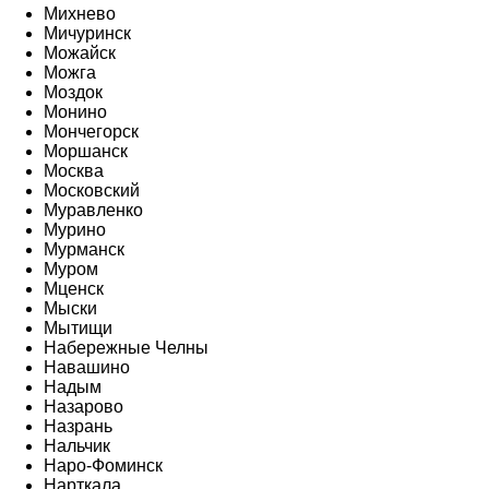
Михнево
Мичуринск
Можайск
Можга
Моздок
Монино
Мончегорск
Моршанск
Москва
Московский
Муравленко
Мурино
Мурманск
Муром
Мценск
Мыски
Мытищи
Набережные Челны
Навашино
Надым
Назарово
Назрань
Нальчик
Наро-Фоминск
Нарткала