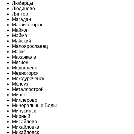
Люберцы
Людиново
Лянтор
Магадан
Магнитогорск
Майкоп
Майма
Майский
Малоярославец
Маркс
Махачкала
Мегион
Медведево
Медногорск
Междуреченск
Мелеуз
Металлострой
Миасс
Миллерово
Минеральные Воды
Минусинск
Мирный
Мисайлово
Михайловка
Михайловск