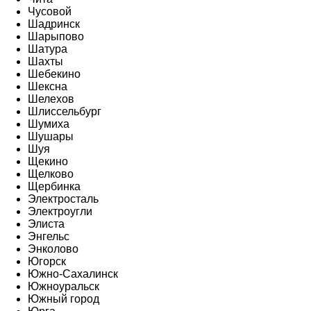
Чусовой
Шадринск
Шарыпово
Шатура
Шахты
Шебекино
Шексна
Шелехов
Шлиссельбург
Шумиха
Шушары
Шуя
Щекино
Щелково
Щербинка
Электросталь
Электроугли
Элиста
Энгельс
Энколово
Югорск
Южно-Сахалинск
Южноуральск
Южный город