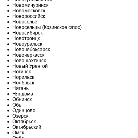
Новомичуринск
Новомосковск
Новороссийск
Новоселье
Новосельцы (Козинское с/пос)
Новосибирск
Новотроицк
Новоуральск
Новочебоксарск
Новочеркасск
Новошахтинск
Новый Уренгой
Ногинск
Норильск
Ноябрьск
Нягань
Няндома
Обнинск
Обь
Одинцово
Озерск
Октябрьск
Октябрьский
Омск