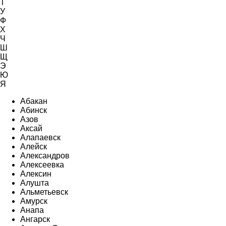
Т
У
Ф
Х
Ч
Ш
Щ
Э
Ю
Я
Абакан
Абинск
Азов
Аксай
Алапаевск
Алейск
Александров
Алексеевка
Алексин
Алушта
Альметьевск
Амурск
Анапа
Ангарск