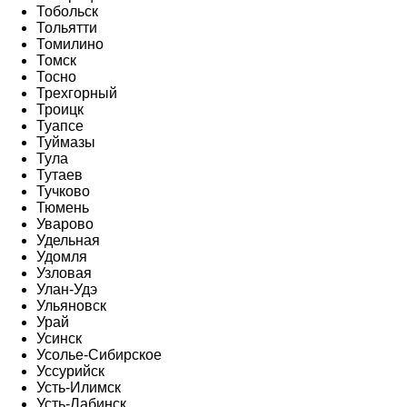
Тобольск
Тольятти
Томилино
Томск
Тосно
Трехгорный
Троицк
Туапсе
Туймазы
Тула
Тутаев
Тучково
Тюмень
Уварово
Удельная
Удомля
Узловая
Улан-Удэ
Ульяновск
Урай
Усинск
Усолье-Сибирское
Уссурийск
Усть-Илимск
Усть-Лабинск