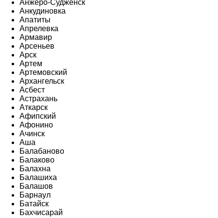
Анжеро-Судженск
Анкудиновка
Апатиты
Апрелевка
Армавир
Арсеньев
Арск
Артем
Артемовский
Архангельск
Асбест
Астрахань
Аткарск
Афипский
Афонино
Ачинск
Аша
Балабаново
Балаково
Балахна
Балашиха
Балашов
Барнаул
Батайск
Бахчисарай