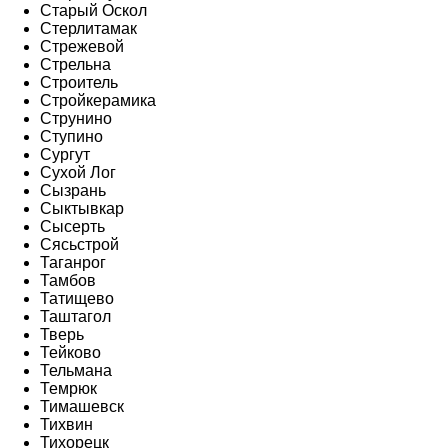
Старый Оскол
Стерлитамак
Стрежевой
Стрельна
Строитель
Стройкерамика
Струнино
Ступино
Сургут
Сухой Лог
Сызрань
Сыктывкар
Сысерть
Сясьстрой
Таганрог
Тамбов
Татищево
Таштагол
Тверь
Тейково
Тельмана
Темрюк
Тимашевск
Тихвин
Тихорецк