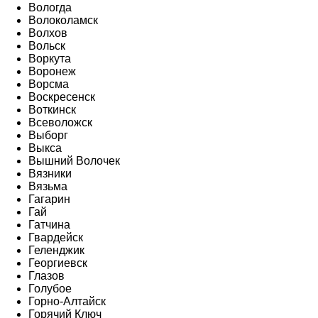
Вологда
Волоколамск
Волхов
Вольск
Воркута
Воронеж
Ворсма
Воскресенск
Воткинск
Всеволожск
Выборг
Выкса
Вышний Волочек
Вязники
Вязьма
Гагарин
Гай
Гатчина
Гвардейск
Геленджик
Георгиевск
Глазов
Голубое
Горно-Алтайск
Горячий Ключ