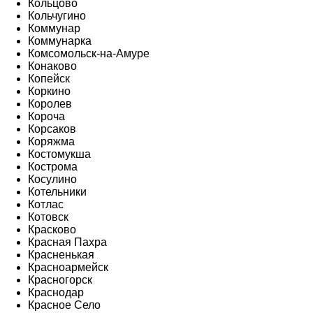
Кольцово
Кольчугино
Коммунар
Коммунарка
Комсомольск-на-Амуре
Конаково
Копейск
Коркино
Королев
Короча
Корсаков
Коряжма
Костомукша
Кострома
Косулино
Котельники
Котлас
Котовск
Красково
Красная Пахра
Красненькая
Красноармейск
Красногорск
Краснодар
Красное Село