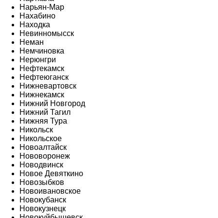
Нарьян-Мар
Нахабино
Находка
Невинномысск
Неман
Немчиновка
Нерюнгри
Нефтекамск
Нефтеюганск
Нижневартовск
Нижнекамск
Нижний Новгород
Нижний Тагил
Нижняя Тура
Никольск
Никольское
Новоалтайск
Нововоронеж
Новодвинск
Новое Девяткино
Новозыбков
Новоивановское
Новокубанск
Новокузнецк
Новокуйбышевск