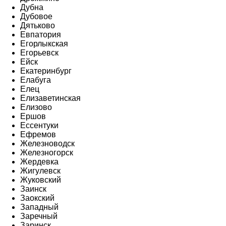
Дубна
Дубовое
Дятьково
Евпатория
Егорлыкская
Егорьевск
Ейск
Екатеринбург
Елабуга
Елец
Елизаветинская
Елизово
Ершов
Ессентуки
Ефремов
Железноводск
Железногорск
Жердевка
Жигулевск
Жуковский
Заинск
Заокский
Западный
Заречный
Заринск