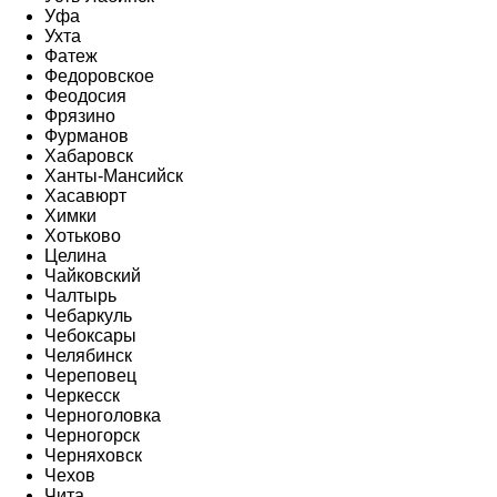
Уфа
Ухта
Фатеж
Федоровское
Феодосия
Фрязино
Фурманов
Хабаровск
Ханты-Мансийск
Хасавюрт
Химки
Хотьково
Целина
Чайковский
Чалтырь
Чебаркуль
Чебоксары
Челябинск
Череповец
Черкесск
Черноголовка
Черногорск
Черняховск
Чехов
Чита