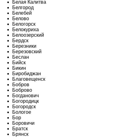
Белая Калитва
Белгород
Белебей
Белово
Белогорск
Белокуриха
Белоозерский
Бердск
Березники
Березовский
Беслан
Бийск
Бикин
Биробиджан
Благовещенск
Бобров
Боброво
Богданович
Богородицк
Богородск
Бологое
Бор
Боровичи
Братск
Брянск