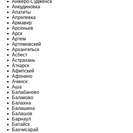
Анжеро-Судженск
Анкудиновка
Апатиты
Апрелевка
Армавир
Арсеньев
Арск
Артем
Артемовский
Архангельск
Асбест
Астрахань
Аткарск
Афипский
Афонино
Ачинск
Аша
Балабаново
Балаково
Балахна
Балашиха
Балашов
Барнаул
Батайск
Бахчисарай