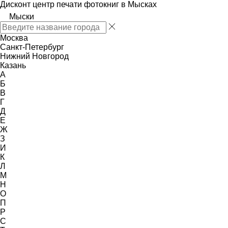
Дисконт центр печати фотокниг в Мысках
Мыски
Москва
Санкт-Петербург
Нижний Новгород
Казань
А
Б
В
Г
Д
Е
Ж
З
И
К
Л
М
Н
О
П
Р
С