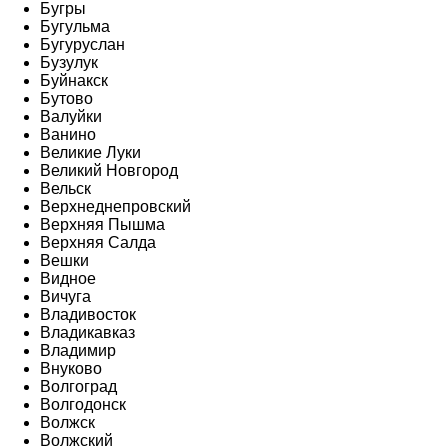
Бугры
Бугульма
Бугуруслан
Бузулук
Буйнакск
Бутово
Валуйки
Ванино
Великие Луки
Великий Новгород
Вельск
Верхнеднепровский
Верхняя Пышма
Верхняя Салда
Вешки
Видное
Вичуга
Владивосток
Владикавказ
Владимир
Внуково
Волгоград
Волгодонск
Волжск
Волжский