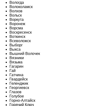
Вологда
Волоколамск
Волхов
Вольск
Воркута
Воронеж
Ворсма
Воскресенск
Воткинск
Всеволожск
Выборг
Выкса
Вышний Волочек
Вязники
Вязьма
Гагарин
Гай
Гатчина
Гвардейск
Геленджик
Георгиевск
Глазов
Голубое
Горно-Алтайск
Горячий Ключ