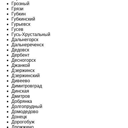
Грозный
Грязи
Губкин
Губкинский
Гурьевск
Гусев
Гусь-Хрустальный
Дальнегорск
Дальнереченск
Дедовск
Дербент
Десногорск
Джанкой
Дзержинск
Дзержинский
Дивеево
Димитровград
Динская
Дмитров
Добрянка
Долгопрудный
Домодедово
Донецк
Дорогобуж
Дрожжино