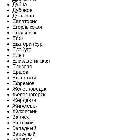
Дубна
Дубовое
Дятьково
Евпатория
Егорлыкская
Егорьевск
Ейск
Екатеринбург
Елабуга
Елец
Елизаветинская
Елизово
Ершов
Ессентуки
Ефремов
Железноводск
Железногорск
Жердевка
Жигулевск
Жуковский
Заинск
Заокский
Западный
Заречный
Заринск