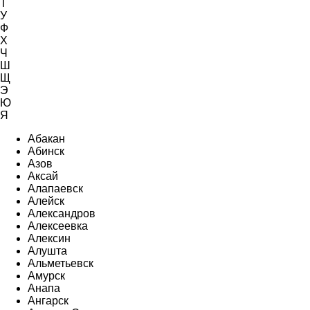
Т
У
Ф
Х
Ч
Ш
Щ
Э
Ю
Я
Абакан
Абинск
Азов
Аксай
Алапаевск
Алейск
Александров
Алексеевка
Алексин
Алушта
Альметьевск
Амурск
Анапа
Ангарск