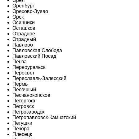
Орёл
Оренбург
Орехово-Зуево
Орск
Осинники
Осташков
Отрадное
Отрадный
Павлово
Павловская Слобода
Павловский Посад
Пенза
Первоуральск
Пересвет
Переславль-Залесский
Пермь
Песочный
Песчанокопское
Петергоф
Петровск
Петрозаводск
Петропавловск-Камчатский
Петушки
Печора
Плесецк