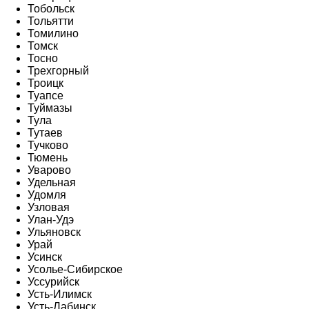
Тобольск
Тольятти
Томилино
Томск
Тосно
Трехгорный
Троицк
Туапсе
Туймазы
Тула
Тутаев
Тучково
Тюмень
Уварово
Удельная
Удомля
Узловая
Улан-Удэ
Ульяновск
Урай
Усинск
Усолье-Сибирское
Уссурийск
Усть-Илимск
Усть-Лабинск