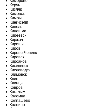
Кемерово
Керчь
Кизляр
Кимовск
Кимры
Кингисепп
Кинель
Кинешма
Киреевск
Киржач
Кириши
Киров
Кирово-Чепецк
Кировск
Кирсанов
Киселевск
Кисловодск
Климовск
Клин
Клинцы
Ковров
Когалым
Коломна
Колпашево
Колпино