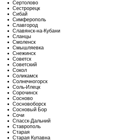
Сертолово
Сестрорецк
Сибай
Симферополь
Славгород
Славянск-на-Кубани
Сланцы
Смоленск
Смышляевка
Снежинск
Советск
Советский
Сокол
Соликамск
Солнечногорск
Соль-Илецк
Сорочинск
Сосново
Сосновоборск
Сосновый Бор
Сочи
Спасск-Дальний
Ставрополь
Старая
Старая Купавна