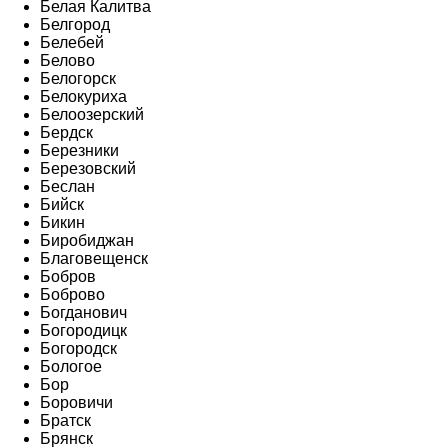
Белая Калитва
Белгород
Белебей
Белово
Белогорск
Белокуриха
Белоозерский
Бердск
Березники
Березовский
Беслан
Бийск
Бикин
Биробиджан
Благовещенск
Бобров
Боброво
Богданович
Богородицк
Богородск
Бологое
Бор
Боровичи
Братск
Брянск