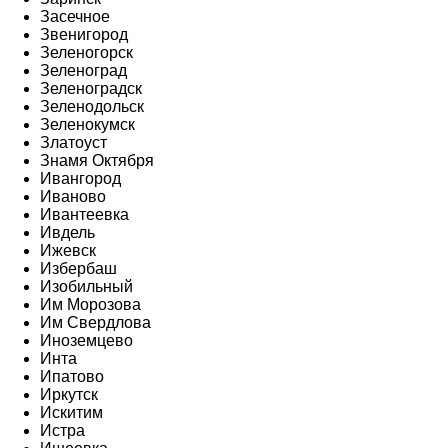
Засечное
Звенигород
Зеленогорск
Зеленоград
Зеленоградск
Зеленодольск
Зеленокумск
Златоуст
Знамя Октября
Ивангород
Иваново
Ивантеевка
Ивдель
Ижевск
Избербаш
Изобильный
Им Морозова
Им Свердлова
Иноземцево
Инта
Ипатово
Иркутск
Искитим
Истра