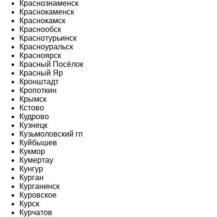
Краснознаменск
Краснокаменск
Краснокамск
Краснообск
Краснотурьинск
Красноуральск
Красноярск
Красный Посёлок
Красный Яр
Кронштадт
Кропоткин
Крымск
Кстово
Кудрово
Кузнецк
Кузьмоловский гп
Куйбышев
Кукмор
Кумертау
Кунгур
Курган
Курганинск
Куровское
Курск
Курчатов