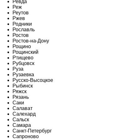
Ревда
Реж
Реутов
Ржев
Родники
Рославль
Ростов
Ростов-на-Дону
Рощино
Рощинский
Ртищево
Рубцовск
Руза
Рузаевка
Русско-Высоцкое
Рыбинск
Ряжск
Рязань
Саки
Салават
Салехард
Сальск
Самара
Санкт-Петербург
Сапроново