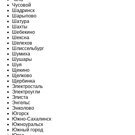
Чусовой
Шадринск
Шарыпово
Шатура
Шахты
Шебекино
Шексна
Шелехов
Шлиссельбург
Шумиха
Шушары
Шуя
Щекино
Щелково
Щербинка
Электросталь
Электроугли
Элиста
Энгельс
Энколово
Югорск
Южно-Сахалинск
Южноуральск
Южный город