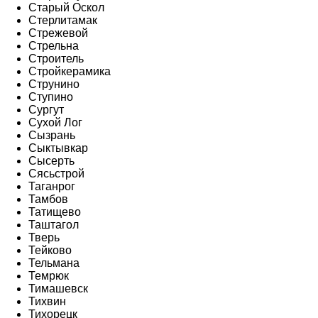
Старый Оскол
Стерлитамак
Стрежевой
Стрельна
Строитель
Стройкерамика
Струнино
Ступино
Сургут
Сухой Лог
Сызрань
Сыктывкар
Сысерть
Сясьстрой
Таганрог
Тамбов
Татищево
Таштагол
Тверь
Тейково
Тельмана
Темрюк
Тимашевск
Тихвин
Тихорецк