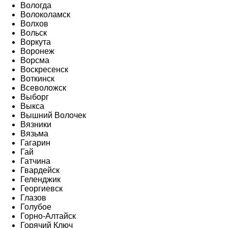
Вологда
Волоколамск
Волхов
Вольск
Воркута
Воронеж
Ворсма
Воскресенск
Воткинск
Всеволожск
Выборг
Выкса
Вышний Волочек
Вязники
Вязьма
Гагарин
Гай
Гатчина
Гвардейск
Геленджик
Георгиевск
Глазов
Голубое
Горно-Алтайск
Горячий Ключ