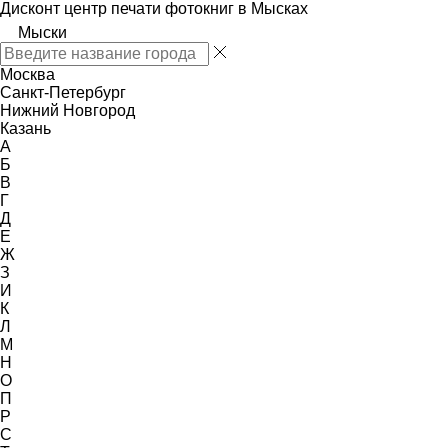
Дисконт центр печати фотокниг в Мысках
Мыски
Москва
Санкт-Петербург
Нижний Новгород
Казань
А
Б
В
Г
Д
Е
Ж
З
И
К
Л
М
Н
О
П
Р
С