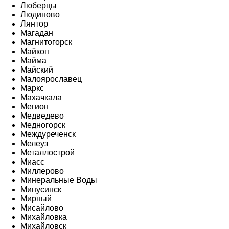
Люберцы
Людиново
Лянтор
Магадан
Магнитогорск
Майкоп
Майма
Майский
Малоярославец
Маркс
Махачкала
Мегион
Медведево
Медногорск
Междуреченск
Мелеуз
Металлострой
Миасс
Миллерово
Минеральные Воды
Минусинск
Мирный
Мисайлово
Михайловка
Михайловск