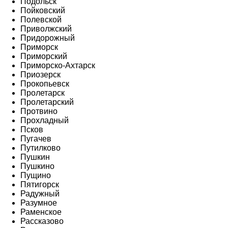
Подольск
Пойковский
Полевской
Приволжский
Придорожный
Приморск
Приморский
Приморско-Ахтарск
Приозерск
Прокопьевск
Пролетарск
Пролетарский
Протвино
Прохладный
Псков
Пугачев
Путилково
Пушкин
Пушкино
Пущино
Пятигорск
Радужный
Разумное
Раменское
Рассказово