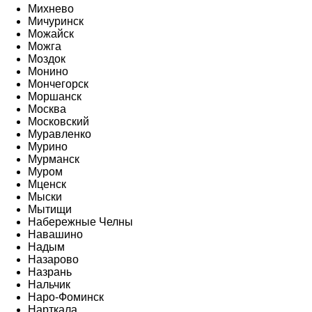
Михнево
Мичуринск
Можайск
Можга
Моздок
Монино
Мончегорск
Моршанск
Москва
Московский
Муравленко
Мурино
Мурманск
Муром
Мценск
Мыски
Мытищи
Набережные Челны
Навашино
Надым
Назарово
Назрань
Нальчик
Наро-Фоминск
Нарткала