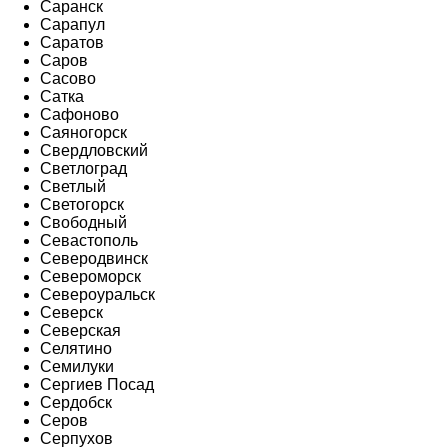
Саранск
Сарапул
Саратов
Саров
Сасово
Сатка
Сафоново
Саяногорск
Свердловский
Светлоград
Светлый
Светогорск
Свободный
Севастополь
Северодвинск
Североморск
Североуральск
Северск
Северская
Селятино
Семилуки
Сергиев Посад
Сердобск
Серов
Серпухов