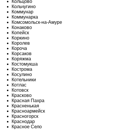
Кольцово
Кольчугино
Коммунар
Коммунарка
Комсомольск-на-Амуре
Конаково
Копейск
Коркино
Королев
Короча
Корсаков
Коряжма
Костомукша
Кострома
Косулино
Котельники
Котлас
Котовск
Красково
Красная Пахра
Красненькая
Красноармейск
Красногорск
Краснодар
Красное Село