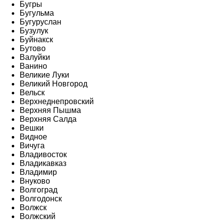
Бугры
Бугульма
Бугуруслан
Бузулук
Буйнакск
Бутово
Валуйки
Ванино
Великие Луки
Великий Новгород
Вельск
Верхнеднепровский
Верхняя Пышма
Верхняя Салда
Вешки
Видное
Вичуга
Владивосток
Владикавказ
Владимир
Внуково
Волгоград
Волгодонск
Волжск
Волжский