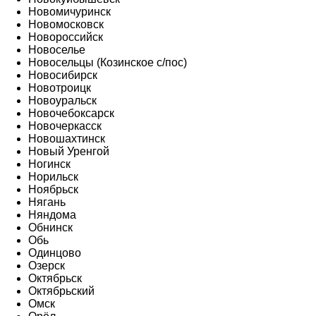
Новомичуринск
Новомосковск
Новороссийск
Новоселье
Новосельцы (Козинское с/пос)
Новосибирск
Новотроицк
Новоуральск
Новочебоксарск
Новочеркасск
Новошахтинск
Новый Уренгой
Ногинск
Норильск
Ноябрьск
Нягань
Няндома
Обнинск
Обь
Одинцово
Озерск
Октябрьск
Октябрьский
Омск