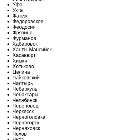
Уфа
Ухта
Фатеж
Федоровское
Феодосия
Фрязино
Фурманов
Хабаровск
Ханты-Мансийск
Хасавюрт
Химки
Хотьково
Целина
Чайковский
Чалтырь
Чебаркуль
Чебоксары
Челябинск
Череповец
Черкесск
Черноголовка
Черногорск
Черняховск
Чехов
Чита