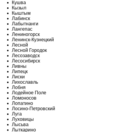
Кушва
Кызыл
Кыштым
Лабинск
Лабытнанги
Лангепас
Лениногорск
Ленинск-Кузнецкий
Лесной
Лесной Городок
Лесозаводск
Лесосибирск
Ливны
Липецк
Лиски
Лихославль
Лобня
Лодейное Поле
Ломоносов
Лопатино
Лосино-Петровский
Луга
Луховицы
Лысьва
Лыткарино