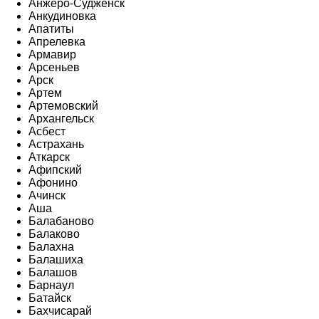
Анжеро-Судженск
Анкудиновка
Апатиты
Апрелевка
Армавир
Арсеньев
Арск
Артем
Артемовский
Архангельск
Асбест
Астрахань
Аткарск
Афипский
Афонино
Ачинск
Аша
Балабаново
Балаково
Балахна
Балашиха
Балашов
Барнаул
Батайск
Бахчисарай