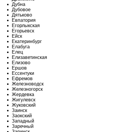
Дубна
Дубовое
Дятьково
Евпатория
Егорлыкская
Егорьевск
Ейск
Екатеринбург
Елабуга
Елец
Елизаветинская
Елизово
Ершов
Ессентуки
Ефремов
Железноводск
Железногорск
Жердевка
Жигулевск
Жуковский
Заинск
Заокский
Западный
Заречный
Заринск