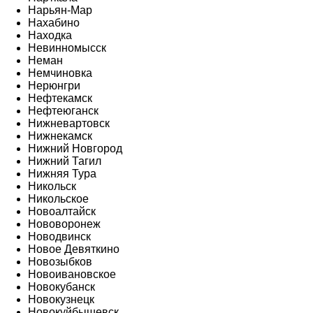
Нарьян-Мар
Нахабино
Находка
Невинномысск
Неман
Немчиновка
Нерюнгри
Нефтекамск
Нефтеюганск
Нижневартовск
Нижнекамск
Нижний Новгород
Нижний Тагил
Нижняя Тура
Никольск
Никольское
Новоалтайск
Нововоронеж
Новодвинск
Новое Девяткино
Новозыбков
Новоивановское
Новокубанск
Новокузнецк
Новокуйбышевск