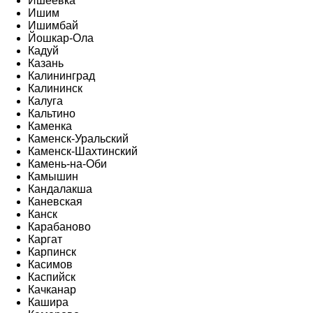
Ишеевка
Ишим
Ишимбай
Йошкар-Ола
Кадуй
Казань
Калининград
Калининск
Калуга
Кальтино
Каменка
Каменск-Уральский
Каменск-Шахтинский
Камень-на-Оби
Камышин
Кандалакша
Каневская
Канск
Карабаново
Каргат
Карпинск
Касимов
Каспийск
Качканар
Кашира