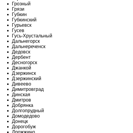
Грозный
Грязи
Губкин
Губкинский
Гурьевск
Гусев
Гусь-Хрустальный
Дальнегорск
Дальнереченск
Дедовск
Дербент
Десногорск
Джанкой
Дзержинск
Дзержинский
Дивеево
Димитровград
Динская
Дмитров
Добрянка
Долгопрудный
Домодедово
Донецк
Дорогобуж
Дрожжино