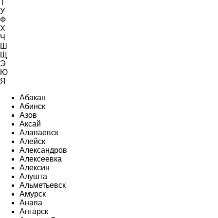
Т
У
Ф
Х
Ч
Ш
Щ
Э
Ю
Я
Абакан
Абинск
Азов
Аксай
Алапаевск
Алейск
Александров
Алексеевка
Алексин
Алушта
Альметьевск
Амурск
Анапа
Ангарск