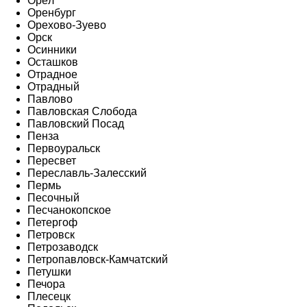
Орёл
Оренбург
Орехово-Зуево
Орск
Осинники
Осташков
Отрадное
Отрадный
Павлово
Павловская Слобода
Павловский Посад
Пенза
Первоуральск
Пересвет
Переславль-Залесский
Пермь
Песочный
Песчанокопское
Петергоф
Петровск
Петрозаводск
Петропавловск-Камчатский
Петушки
Печора
Плесецк