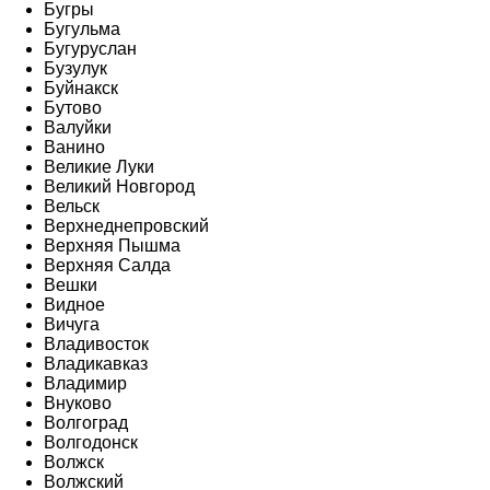
Бугры
Бугульма
Бугуруслан
Бузулук
Буйнакск
Бутово
Валуйки
Ванино
Великие Луки
Великий Новгород
Вельск
Верхнеднепровский
Верхняя Пышма
Верхняя Салда
Вешки
Видное
Вичуга
Владивосток
Владикавказ
Владимир
Внуково
Волгоград
Волгодонск
Волжск
Волжский