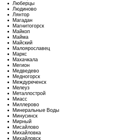
Люберцы
Людиново
Лянтор
Магадан
Магнитогорск
Майкоп
Майма
Майский
Малоярославец
Маркс
Махачкала
Мегион
Медведево
Медногорск
Междуреченск
Мелеуз
Металлострой
Миасс
Миллерово
Минеральные Воды
Минусинск
Мирный
Мисайлово
Михайловка
Михайловск