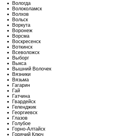
Вологда
Волоколамск
Волхов
Вольск
Воркута
Воронеж
Ворсма
Воскресенск
Воткинск
Всеволожск
Выборг
Выкса
Вышний Волочек
Вязники
Вязьма
Гагарин
Гай
Гатчина
Гвардейск
Геленджик
Георгиевск
Глазов
Голубое
Горно-Алтайск
Горячий Ключ