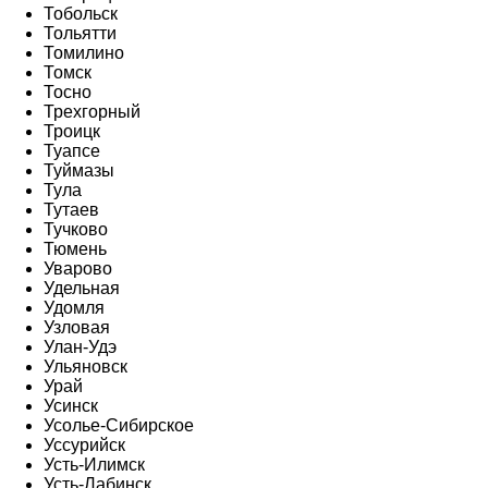
Тобольск
Тольятти
Томилино
Томск
Тосно
Трехгорный
Троицк
Туапсе
Туймазы
Тула
Тутаев
Тучково
Тюмень
Уварово
Удельная
Удомля
Узловая
Улан-Удэ
Ульяновск
Урай
Усинск
Усолье-Сибирское
Уссурийск
Усть-Илимск
Усть-Лабинск