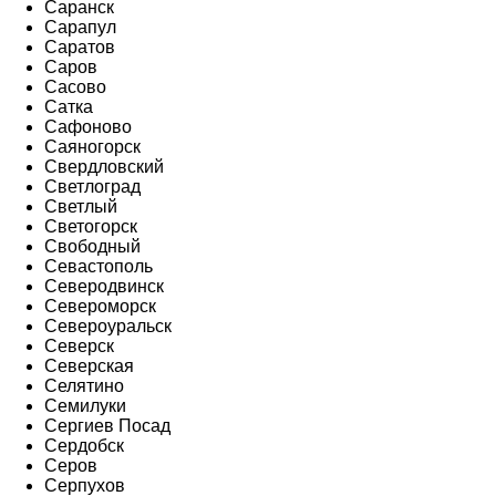
Саранск
Сарапул
Саратов
Саров
Сасово
Сатка
Сафоново
Саяногорск
Свердловский
Светлоград
Светлый
Светогорск
Свободный
Севастополь
Северодвинск
Североморск
Североуральск
Северск
Северская
Селятино
Семилуки
Сергиев Посад
Сердобск
Серов
Серпухов