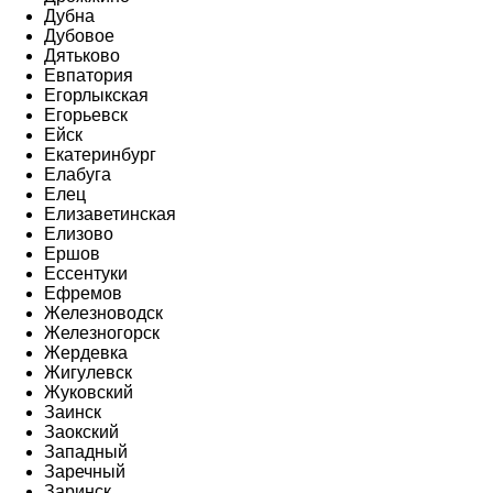
Дубна
Дубовое
Дятьково
Евпатория
Егорлыкская
Егорьевск
Ейск
Екатеринбург
Елабуга
Елец
Елизаветинская
Елизово
Ершов
Ессентуки
Ефремов
Железноводск
Железногорск
Жердевка
Жигулевск
Жуковский
Заинск
Заокский
Западный
Заречный
Заринск