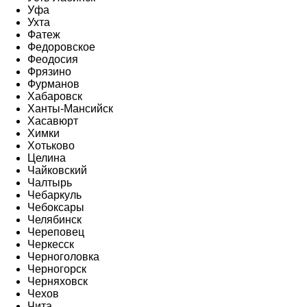
Уфа
Ухта
Фатеж
Федоровское
Феодосия
Фрязино
Фурманов
Хабаровск
Ханты-Мансийск
Хасавюрт
Химки
Хотьково
Целина
Чайковский
Чалтырь
Чебаркуль
Чебоксары
Челябинск
Череповец
Черкесск
Черноголовка
Черногорск
Черняховск
Чехов
Чита