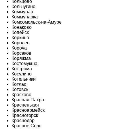
Кольцово
Кольчугино
Коммунар
Коммунарка
Комсомольск-на-Амуре
Конаково
Копейск
Коркино
Королев
Короча
Корсаков
Коряжма
Костомукша
Кострома
Косулино
Котельники
Котлас
Котовск
Красково
Красная Пахра
Красненькая
Красноармейск
Красногорск
Краснодар
Красное Село