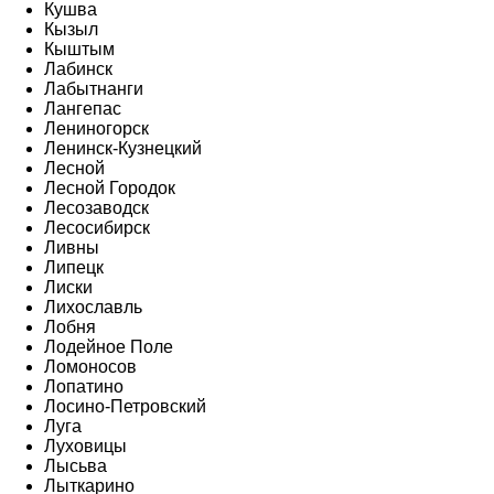
Кушва
Кызыл
Кыштым
Лабинск
Лабытнанги
Лангепас
Лениногорск
Ленинск-Кузнецкий
Лесной
Лесной Городок
Лесозаводск
Лесосибирск
Ливны
Липецк
Лиски
Лихославль
Лобня
Лодейное Поле
Ломоносов
Лопатино
Лосино-Петровский
Луга
Луховицы
Лысьва
Лыткарино