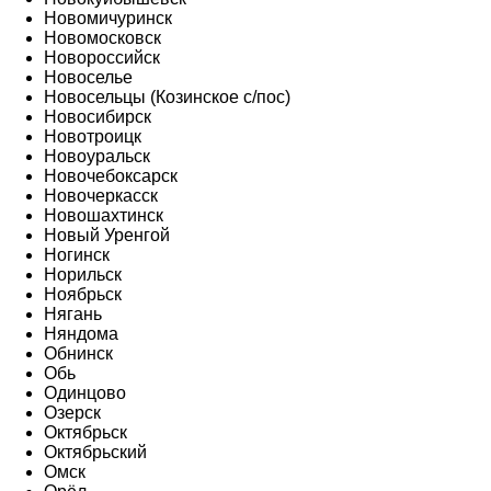
Новомичуринск
Новомосковск
Новороссийск
Новоселье
Новосельцы (Козинское с/пос)
Новосибирск
Новотроицк
Новоуральск
Новочебоксарск
Новочеркасск
Новошахтинск
Новый Уренгой
Ногинск
Норильск
Ноябрьск
Нягань
Няндома
Обнинск
Обь
Одинцово
Озерск
Октябрьск
Октябрьский
Омск