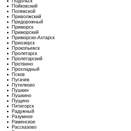
Подольск
Пойковский
Полевской
Приволжский
Придорожный
Приморск
Приморский
Приморско-Ахтарск
Приозерск
Прокопьевск
Пролетарск
Пролетарский
Протвино
Прохладный
Псков
Пугачев
Путилково
Пушкин
Пушкино
Пущино
Пятигорск
Радужный
Разумное
Раменское
Рассказово