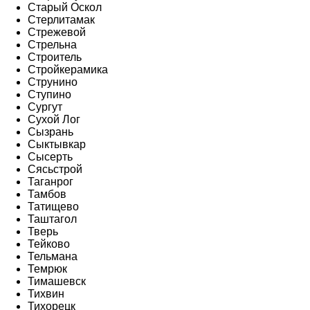
Старый Оскол
Стерлитамак
Стрежевой
Стрельна
Строитель
Стройкерамика
Струнино
Ступино
Сургут
Сухой Лог
Сызрань
Сыктывкар
Сысерть
Сясьстрой
Таганрог
Тамбов
Татищево
Таштагол
Тверь
Тейково
Тельмана
Темрюк
Тимашевск
Тихвин
Тихорецк