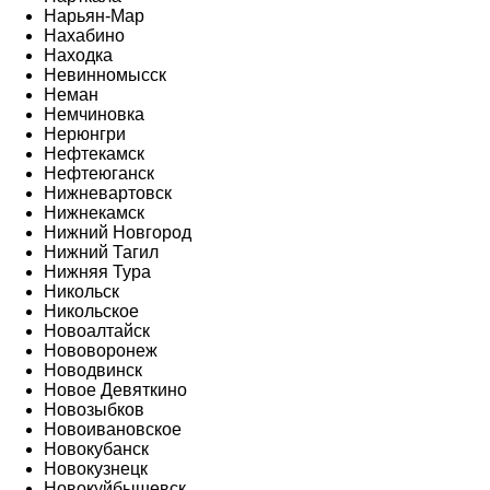
Нарьян-Мар
Нахабино
Находка
Невинномысск
Неман
Немчиновка
Нерюнгри
Нефтекамск
Нефтеюганск
Нижневартовск
Нижнекамск
Нижний Новгород
Нижний Тагил
Нижняя Тура
Никольск
Никольское
Новоалтайск
Нововоронеж
Новодвинск
Новое Девяткино
Новозыбков
Новоивановское
Новокубанск
Новокузнецк
Новокуйбышевск