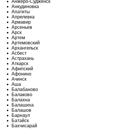
Анжеро-Судженск
Анкудиновка
Апатиты
Апрелевка
Армавир
Арсеньев
Арск
Артем
Артемовский
Архангельск
Асбест
Астрахань
Аткарск
Афипский
Афонино
Ачинск
Аша
Балабаново
Балаково
Балахна
Балашиха
Балашов
Барнаул
Батайск
Бахчисарай