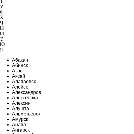
Т
У
Ф
Х
Ч
Ш
Щ
Э
Ю
Я
Абакан
Абинск
Азов
Аксай
Алапаевск
Алейск
Александров
Алексеевка
Алексин
Алушта
Альметьевск
Амурск
Анапа
Ангарск