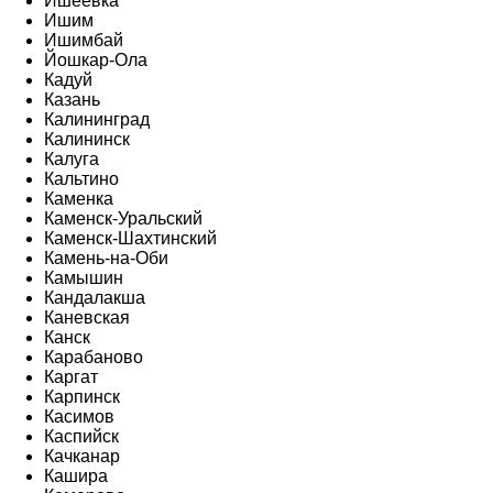
Ишеевка
Ишим
Ишимбай
Йошкар-Ола
Кадуй
Казань
Калининград
Калининск
Калуга
Кальтино
Каменка
Каменск-Уральский
Каменск-Шахтинский
Камень-на-Оби
Камышин
Кандалакша
Каневская
Канск
Карабаново
Каргат
Карпинск
Касимов
Каспийск
Качканар
Кашира