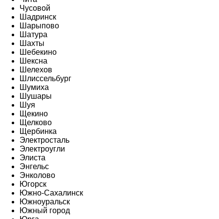
Чусовой
Шадринск
Шарыпово
Шатура
Шахты
Шебекино
Шексна
Шелехов
Шлиссельбург
Шумиха
Шушары
Шуя
Щекино
Щелково
Щербинка
Электросталь
Электроугли
Элиста
Энгельс
Энколово
Югорск
Южно-Сахалинск
Южноуральск
Южный город