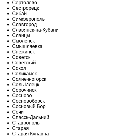
Сертолово
Сестрорецк
Сибай
Симферополь
Славгород
Славянск-на-Кубани
Сланцы
Смоленск
Смышляевка
Снежинск
Советск
Советский
Сокол
Соликамск
Солнечногорск
Соль-Илецк
Сорочинск
Сосново
Сосновоборск
Сосновый Бор
Сочи
Спасск-Дальний
Ставрополь
Старая
Старая Купавна