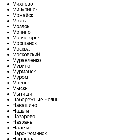
Михнево
Мичуринск
Можайск
Можга
Моздок
Монино
Мончегорск
Моршанск
Москва
Московский
Муравленко
Мурино
Мурманск
Муром
Мценск
Мыски
Мытищи
Набережные Челны
Навашино
Надым
Назарово
Назрань
Нальчик
Наро-Фоминск
Нарткала