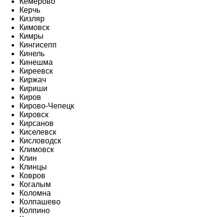
Кемерово
Керчь
Кизляр
Кимовск
Кимры
Кингисепп
Кинель
Кинешма
Киреевск
Киржач
Кириши
Киров
Кирово-Чепецк
Кировск
Кирсанов
Киселевск
Кисловодск
Климовск
Клин
Клинцы
Ковров
Когалым
Коломна
Колпашево
Колпино