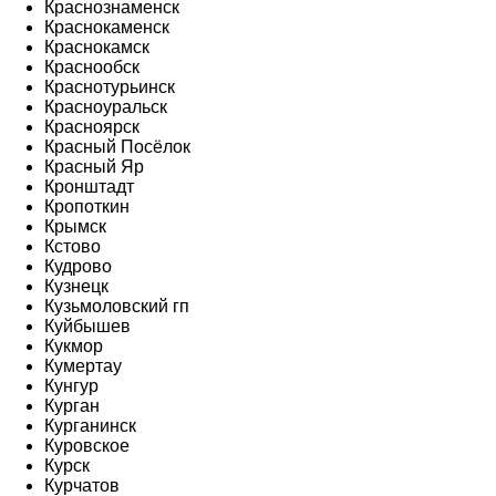
Краснознаменск
Краснокаменск
Краснокамск
Краснообск
Краснотурьинск
Красноуральск
Красноярск
Красный Посёлок
Красный Яр
Кронштадт
Кропоткин
Крымск
Кстово
Кудрово
Кузнецк
Кузьмоловский гп
Куйбышев
Кукмор
Кумертау
Кунгур
Курган
Курганинск
Куровское
Курск
Курчатов