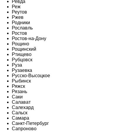
Ревда
Реж
Реутов
Ржев
Родники
Рославль
Ростов
Ростов-на-Дону
Рощино
Рощинский
Ртищево
Рубцовск
Руза
Рузаевка
Русско-Высоцкое
Рыбинск
Ряжск
Рязань
Саки
Салават
Салехард
Сальск
Самара
Санкт-Петербург
Сапроново