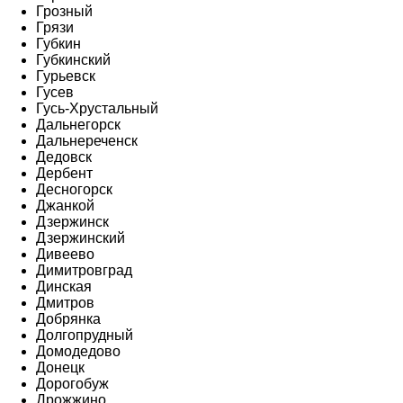
Грозный
Грязи
Губкин
Губкинский
Гурьевск
Гусев
Гусь-Хрустальный
Дальнегорск
Дальнереченск
Дедовск
Дербент
Десногорск
Джанкой
Дзержинск
Дзержинский
Дивеево
Димитровград
Динская
Дмитров
Добрянка
Долгопрудный
Домодедово
Донецк
Дорогобуж
Дрожжино