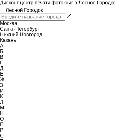
Дисконт центр печати фотокниг в Лесное Городке
Лесной Городок
Москва
Санкт-Петербург
Нижний Новгород
Казань
А
Б
В
Г
Д
Е
Ж
З
И
К
Л
М
Н
О
П
Р
С