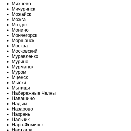
Михнево
Мичуринск
Можайск
Можга
Моздок
Монино
Мончегорск
Моршанск
Москва
Московский
Муравленко
Мурино
Мурманск
Муром
Мценск
Мыски
Мытищи
Набережные Челны
Навашино
Надым
Назарово
Назрань
Нальчик
Наро-Фоминск
Нарткала