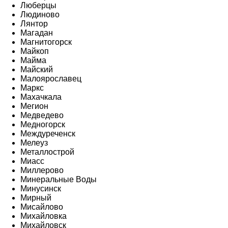
Люберцы
Людиново
Лянтор
Магадан
Магнитогорск
Майкоп
Майма
Майский
Малоярославец
Маркс
Махачкала
Мегион
Медведево
Медногорск
Междуреченск
Мелеуз
Металлострой
Миасс
Миллерово
Минеральные Воды
Минусинск
Мирный
Мисайлово
Михайловка
Михайловск