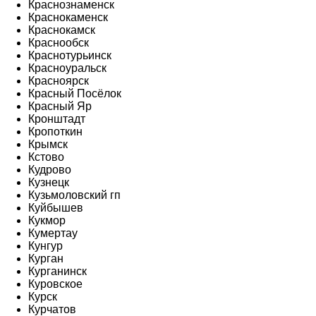
Краснознаменск
Краснокаменск
Краснокамск
Краснообск
Краснотурьинск
Красноуральск
Красноярск
Красный Посёлок
Красный Яр
Кронштадт
Кропоткин
Крымск
Кстово
Кудрово
Кузнецк
Кузьмоловский гп
Куйбышев
Кукмор
Кумертау
Кунгур
Курган
Курганинск
Куровское
Курск
Курчатов