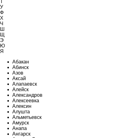
Т
У
Ф
Х
Ч
Ш
Щ
Э
Ю
Я
Абакан
Абинск
Азов
Аксай
Алапаевск
Алейск
Александров
Алексеевка
Алексин
Алушта
Альметьевск
Амурск
Анапа
Ангарск