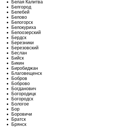
Белая Калитва
Белгород
Белебей
Белово
Белогорск
Белокуриха
Белоозерский
Бердск
Березники
Березовский
Беслан
Бийск
Бикин
Биробиджан
Благовещенск
Бобров
Боброво
Богданович
Богородицк
Богородск
Бологое
Бор
Боровичи
Братск
Брянск