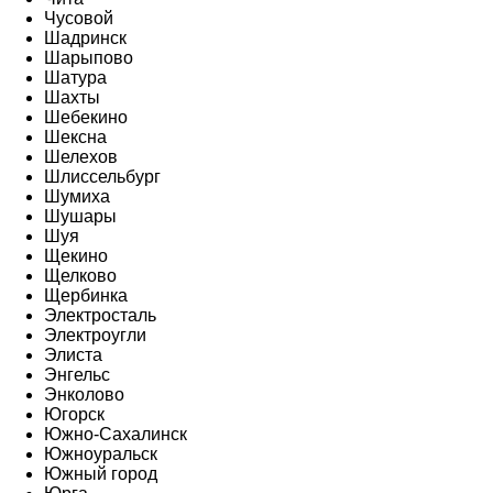
Чусовой
Шадринск
Шарыпово
Шатура
Шахты
Шебекино
Шексна
Шелехов
Шлиссельбург
Шумиха
Шушары
Шуя
Щекино
Щелково
Щербинка
Электросталь
Электроугли
Элиста
Энгельс
Энколово
Югорск
Южно-Сахалинск
Южноуральск
Южный город