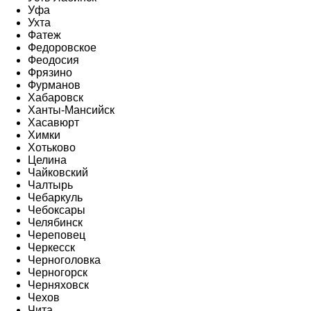
Уфа
Ухта
Фатеж
Федоровское
Феодосия
Фрязино
Фурманов
Хабаровск
Ханты-Мансийск
Хасавюрт
Химки
Хотьково
Целина
Чайковский
Чалтырь
Чебаркуль
Чебоксары
Челябинск
Череповец
Черкесск
Черноголовка
Черногорск
Черняховск
Чехов
Чита