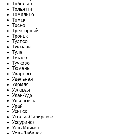
Тобольск
Тольятти
Томилино
Томск
Тосно
Трехгорный
Троицк
Туапсе
Туймазы
Тула
Тутаев
Тучково
Тюмень
Уварово
Удельная
Удомля
Узловая
Улан-Удэ
Ульяновск
Урай
Усинск
Усолье-Сибирское
Уссурийск
Усть-Илимск
Усть-Лабинск