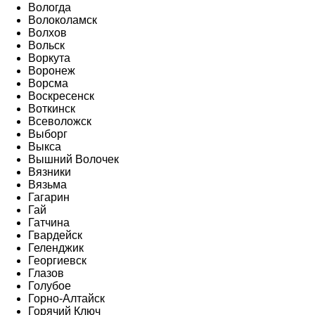
Вологда
Волоколамск
Волхов
Вольск
Воркута
Воронеж
Ворсма
Воскресенск
Воткинск
Всеволожск
Выборг
Выкса
Вышний Волочек
Вязники
Вязьма
Гагарин
Гай
Гатчина
Гвардейск
Геленджик
Георгиевск
Глазов
Голубое
Горно-Алтайск
Горячий Ключ