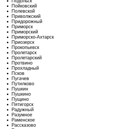
Подольск
Пойковский
Полевской
Приволжский
Придорожный
Приморск
Приморский
Приморско-Ахтарск
Приозерск
Прокопьевск
Пролетарск
Пролетарский
Протвино
Прохладный
Псков
Пугачев
Путилково
Пушкин
Пушкино
Пущино
Пятигорск
Радужный
Разумное
Раменское
Рассказово