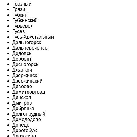
Грозный
Грязи
Губкин
Губкинский
Гурьевск
Гусев
Гусь-Хрустальный
Дальнегорск
Дальнереченск
Дедовск
Дербент
Десногорск
Джанкой
Дзержинск
Дзержинский
Дивеево
Димитровград
Динская
Дмитров
Добрянка
Долгопрудный
Домодедово
Донецк
Дорогобуж
Дрожжино