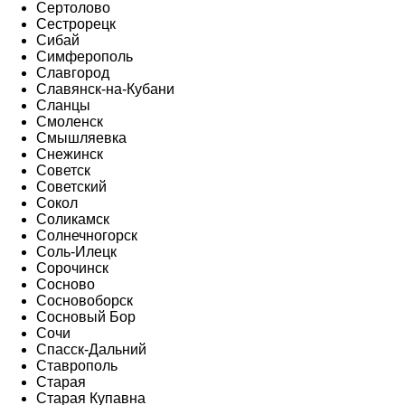
Сертолово
Сестрорецк
Сибай
Симферополь
Славгород
Славянск-на-Кубани
Сланцы
Смоленск
Смышляевка
Снежинск
Советск
Советский
Сокол
Соликамск
Солнечногорск
Соль-Илецк
Сорочинск
Сосново
Сосновоборск
Сосновый Бор
Сочи
Спасск-Дальний
Ставрополь
Старая
Старая Купавна