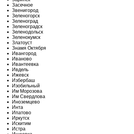
Засечное
Звенигород
Зеленогорск
Зеленоград
Зеленоградск
Зеленодольск
Зеленокумск
Златоуст
Знамя Октября
Ивангород
Иваново
Ивантеевка
Ивдель
Ижевск
Избербаш
Изобильный
Им Морозова
Им Свердлова
Иноземцево
Инта
Ипатово
Иркутск
Искитим
Истра