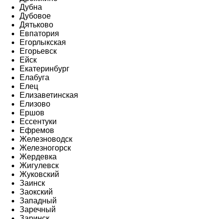
Дубна
Дубовое
Дятьково
Евпатория
Егорлыкская
Егорьевск
Ейск
Екатеринбург
Елабуга
Елец
Елизаветинская
Елизово
Ершов
Ессентуки
Ефремов
Железноводск
Железногорск
Жердевка
Жигулевск
Жуковский
Заинск
Заокский
Западный
Заречный
Заринск