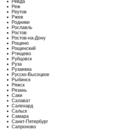
Ревда
Реж
Реутов
Ржев
Родники
Рославль
Ростов
Ростов-на-Дону
Рощино
Рощинский
Ртищево
Рубцовск
Руза
Рузаевка
Русско-Высоцкое
Рыбинск
Ряжск
Рязань
Саки
Салават
Салехард
Сальск
Самара
Санкт-Петербург
Сапроново