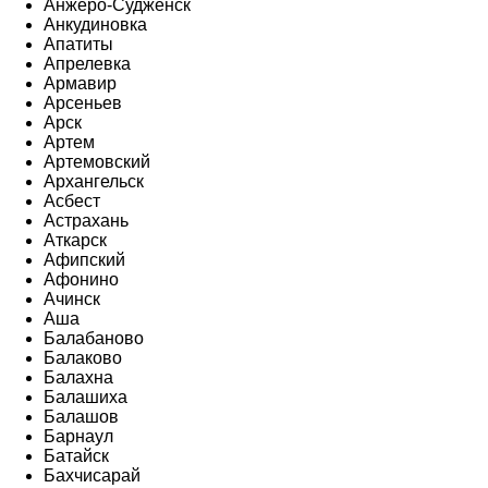
Анжеро-Судженск
Анкудиновка
Апатиты
Апрелевка
Армавир
Арсеньев
Арск
Артем
Артемовский
Архангельск
Асбест
Астрахань
Аткарск
Афипский
Афонино
Ачинск
Аша
Балабаново
Балаково
Балахна
Балашиха
Балашов
Барнаул
Батайск
Бахчисарай