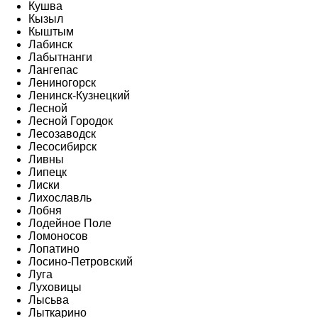
Кушва
Кызыл
Кыштым
Лабинск
Лабытнанги
Лангепас
Лениногорск
Ленинск-Кузнецкий
Лесной
Лесной Городок
Лесозаводск
Лесосибирск
Ливны
Липецк
Лиски
Лихославль
Лобня
Лодейное Поле
Ломоносов
Лопатино
Лосино-Петровский
Луга
Луховицы
Лысьва
Лыткарино