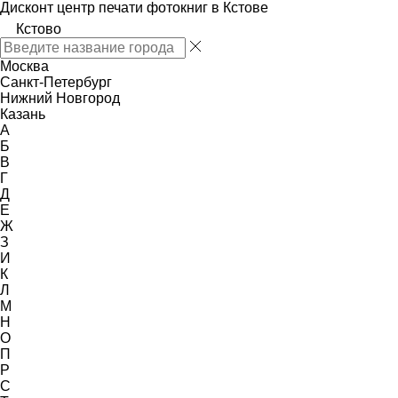
Дисконт центр печати фотокниг в Кстове
Кстово
Москва
Санкт-Петербург
Нижний Новгород
Казань
А
Б
В
Г
Д
Е
Ж
З
И
К
Л
М
Н
О
П
Р
С