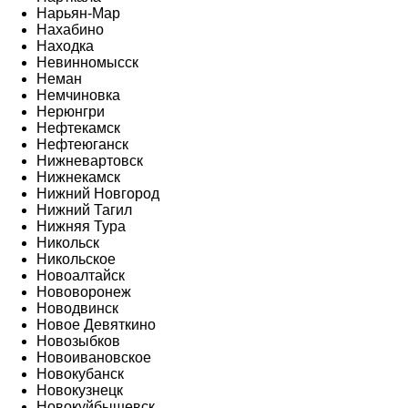
Нарьян-Мар
Нахабино
Находка
Невинномысск
Неман
Немчиновка
Нерюнгри
Нефтекамск
Нефтеюганск
Нижневартовск
Нижнекамск
Нижний Новгород
Нижний Тагил
Нижняя Тура
Никольск
Никольское
Новоалтайск
Нововоронеж
Новодвинск
Новое Девяткино
Новозыбков
Новоивановское
Новокубанск
Новокузнецк
Новокуйбышевск