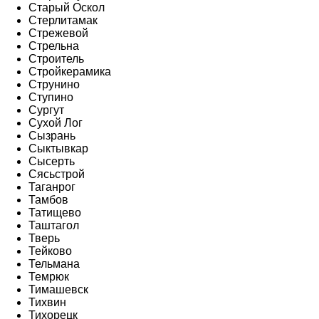
Старый Оскол
Стерлитамак
Стрежевой
Стрельна
Строитель
Стройкерамика
Струнино
Ступино
Сургут
Сухой Лог
Сызрань
Сыктывкар
Сысерть
Сясьстрой
Таганрог
Тамбов
Татищево
Таштагол
Тверь
Тейково
Тельмана
Темрюк
Тимашевск
Тихвин
Тихорецк