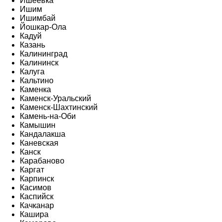
Ишеевка
Ишим
Ишимбай
Йошкар-Ола
Кадуй
Казань
Калининград
Калининск
Калуга
Кальтино
Каменка
Каменск-Уральский
Каменск-Шахтинский
Камень-на-Оби
Камышин
Кандалакша
Каневская
Канск
Карабаново
Каргат
Карпинск
Касимов
Каспийск
Качканар
Кашира