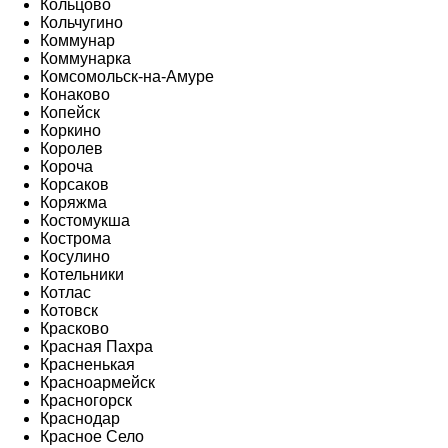
Кольцово
Кольчугино
Коммунар
Коммунарка
Комсомольск-на-Амуре
Конаково
Копейск
Коркино
Королев
Короча
Корсаков
Коряжма
Костомукша
Кострома
Косулино
Котельники
Котлас
Котовск
Красково
Красная Пахра
Красненькая
Красноармейск
Красногорск
Краснодар
Красное Село