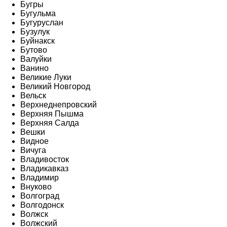
Бугры
Бугульма
Бугуруслан
Бузулук
Буйнакск
Бутово
Валуйки
Ванино
Великие Луки
Великий Новгород
Вельск
Верхнеднепровский
Верхняя Пышма
Верхняя Салда
Вешки
Видное
Вичуга
Владивосток
Владикавказ
Владимир
Внуково
Волгоград
Волгодонск
Волжск
Волжский