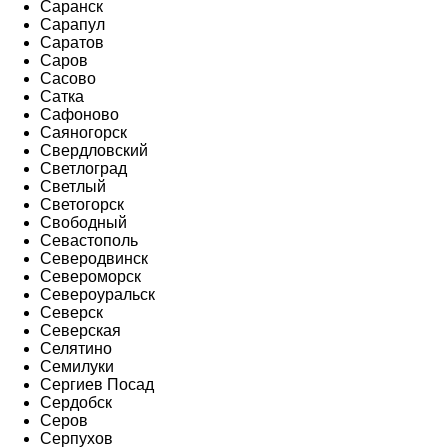
Саранск
Сарапул
Саратов
Саров
Сасово
Сатка
Сафоново
Саяногорск
Свердловский
Светлоград
Светлый
Светогорск
Свободный
Севастополь
Северодвинск
Североморск
Североуральск
Северск
Северская
Селятино
Семилуки
Сергиев Посад
Сердобск
Серов
Серпухов