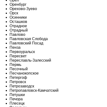
Орёл
Оренбург
Орехово-Зуево
Орск
Осинники
Осташков
Отрадное
Отрадный
Павлово
Павловская Слобода
Павловский Посад
Пенза
Первоуральск
Пересвет
Переславль-Залесский
Пермь
Песочный
Песчанокопское
Петергоф
Петровск
Петрозаводск
Петропавловск-Камчатский
Петушки
Печора
Плесецк