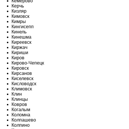
Кемерово
Керчь
Кизляр
Кимовск
Кимры
Кингисепп
Кинель
Кинешма
Киреевск
Киржач
Кириши
Киров
Кирово-Чепецк
Кировск
Кирсанов
Киселевск
Кисловодск
Климовск
Клин
Клинцы
Ковров
Когалым
Коломна
Колпашево
Колпино