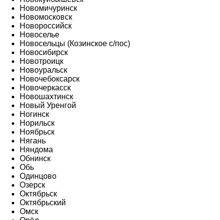
Новомичуринск
Новомосковск
Новороссийск
Новоселье
Новосельцы (Козинское с/пос)
Новосибирск
Новотроицк
Новоуральск
Новочебоксарск
Новочеркасск
Новошахтинск
Новый Уренгой
Ногинск
Норильск
Ноябрьск
Нягань
Няндома
Обнинск
Обь
Одинцово
Озерск
Октябрьск
Октябрьский
Омск