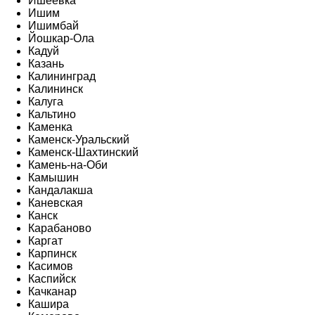
Ишеевка
Ишим
Ишимбай
Йошкар-Ола
Кадуй
Казань
Калининград
Калининск
Калуга
Кальтино
Каменка
Каменск-Уральский
Каменск-Шахтинский
Камень-на-Оби
Камышин
Кандалакша
Каневская
Канск
Карабаново
Каргат
Карпинск
Касимов
Каспийск
Качканар
Кашира