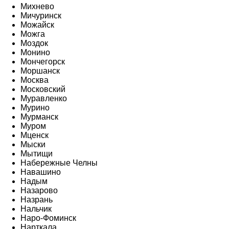
Михнево
Мичуринск
Можайск
Можга
Моздок
Монино
Мончегорск
Моршанск
Москва
Московский
Муравленко
Мурино
Мурманск
Муром
Мценск
Мыски
Мытищи
Набережные Челны
Навашино
Надым
Назарово
Назрань
Нальчик
Наро-Фоминск
Нарткала