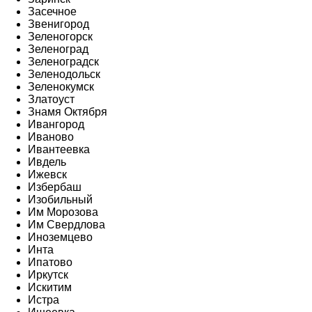
Засечное
Звенигород
Зеленогорск
Зеленоград
Зеленоградск
Зеленодольск
Зеленокумск
Златоуст
Знамя Октября
Ивангород
Иваново
Ивантеевка
Ивдель
Ижевск
Избербаш
Изобильный
Им Морозова
Им Свердлова
Иноземцево
Инта
Ипатово
Иркутск
Искитим
Истра