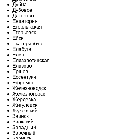
Дубна
Дубовое
Дятьково
Евпатория
Егорлыкская
Егорьевск
Ейск
Екатеринбург
Елабуга
Елец
Елизаветинская
Елизово
Ершов
Ессентуки
Ефремов
Железноводск
Железногорск
Жердевка
Жигулевск
Жуковский
Заинск
Заокский
Западный
Заречный
Заринск