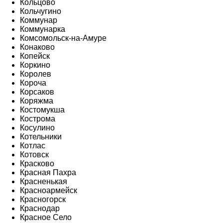
Кольцово
Кольчугино
Коммунар
Коммунарка
Комсомольск-на-Амуре
Конаково
Копейск
Коркино
Королев
Короча
Корсаков
Коряжма
Костомукша
Кострома
Косулино
Котельники
Котлас
Котовск
Красково
Красная Пахра
Красненькая
Красноармейск
Красногорск
Краснодар
Красное Село