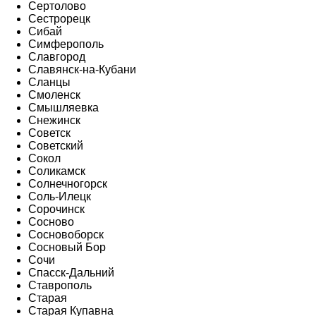
Сертолово
Сестрорецк
Сибай
Симферополь
Славгород
Славянск-на-Кубани
Сланцы
Смоленск
Смышляевка
Снежинск
Советск
Советский
Сокол
Соликамск
Солнечногорск
Соль-Илецк
Сорочинск
Сосново
Сосновоборск
Сосновый Бор
Сочи
Спасск-Дальний
Ставрополь
Старая
Старая Купавна