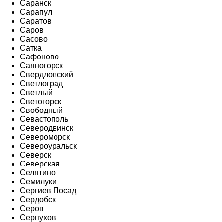
Саранск
Сарапул
Саратов
Саров
Сасово
Сатка
Сафоново
Саяногорск
Свердловский
Светлоград
Светлый
Светогорск
Свободный
Севастополь
Северодвинск
Североморск
Североуральск
Северск
Северская
Селятино
Семилуки
Сергиев Посад
Сердобск
Серов
Серпухов