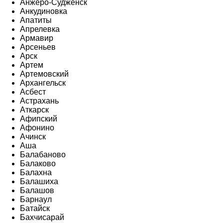
Анжеро-Судженск
Анкудиновка
Апатиты
Апрелевка
Армавир
Арсеньев
Арск
Артем
Артемовский
Архангельск
Асбест
Астрахань
Аткарск
Афипский
Афонино
Ачинск
Аша
Балабаново
Балаково
Балахна
Балашиха
Балашов
Барнаул
Батайск
Бахчисарай