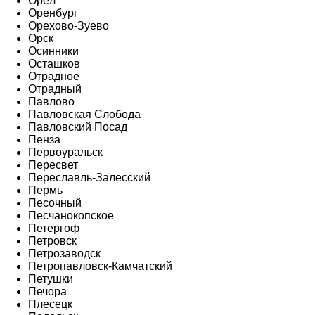
Орёл
Оренбург
Орехово-Зуево
Орск
Осинники
Осташков
Отрадное
Отрадный
Павлово
Павловская Слобода
Павловский Посад
Пенза
Первоуральск
Пересвет
Переславль-Залесский
Пермь
Песочный
Песчанокопское
Петергоф
Петровск
Петрозаводск
Петропавловск-Камчатский
Петушки
Печора
Плесецк