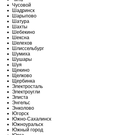
Чусовой
Шадринск
Шарыпово
Шатура
Шахты
Шебекино
Шексна
Шелехов
Шлиссельбург
Шумиха
Шушары
Шуя
Щекино
Щелково
Щербинка
Электросталь
Электроугли
Элиста
Энгельс
Энколово
Югорск
Южно-Сахалинск
Южноуральск
Южный город