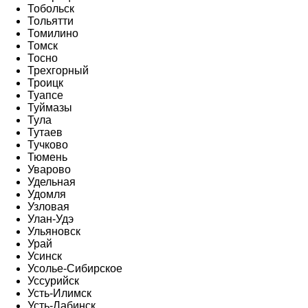
Тобольск
Тольятти
Томилино
Томск
Тосно
Трехгорный
Троицк
Туапсе
Туймазы
Тула
Тутаев
Тучково
Тюмень
Уварово
Удельная
Удомля
Узловая
Улан-Удэ
Ульяновск
Урай
Усинск
Усолье-Сибирское
Уссурийск
Усть-Илимск
Усть-Лабинск