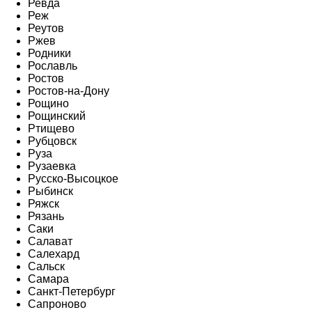
Ревда
Реж
Реутов
Ржев
Родники
Рославль
Ростов
Ростов-на-Дону
Рощино
Рощинский
Ртищево
Рубцовск
Руза
Рузаевка
Русско-Высоцкое
Рыбинск
Ряжск
Рязань
Саки
Салават
Салехард
Сальск
Самара
Санкт-Петербург
Сапроново