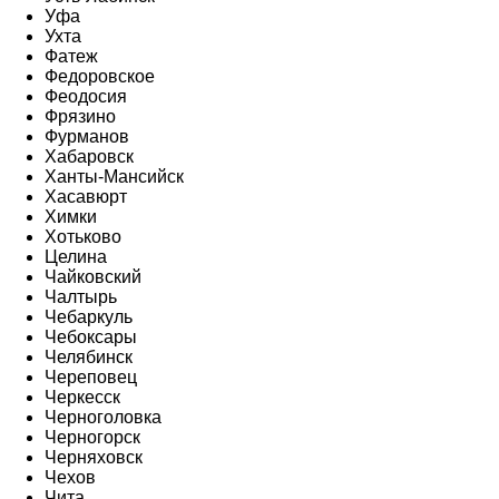
Уфа
Ухта
Фатеж
Федоровское
Феодосия
Фрязино
Фурманов
Хабаровск
Ханты-Мансийск
Хасавюрт
Химки
Хотьково
Целина
Чайковский
Чалтырь
Чебаркуль
Чебоксары
Челябинск
Череповец
Черкесск
Черноголовка
Черногорск
Черняховск
Чехов
Чита