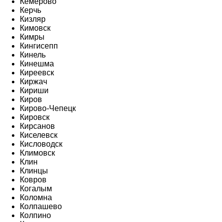
Кемерово
Керчь
Кизляр
Кимовск
Кимры
Кингисепп
Кинель
Кинешма
Киреевск
Киржач
Кириши
Киров
Кирово-Чепецк
Кировск
Кирсанов
Киселевск
Кисловодск
Климовск
Клин
Клинцы
Ковров
Когалым
Коломна
Колпашево
Колпино