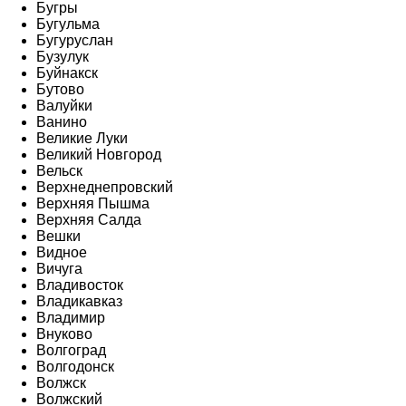
Бугры
Бугульма
Бугуруслан
Бузулук
Буйнакск
Бутово
Валуйки
Ванино
Великие Луки
Великий Новгород
Вельск
Верхнеднепровский
Верхняя Пышма
Верхняя Салда
Вешки
Видное
Вичуга
Владивосток
Владикавказ
Владимир
Внуково
Волгоград
Волгодонск
Волжск
Волжский