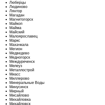
Люберцы
Людиново
Лянтор
Магадан
Магнитогорск
Майкоп
Майма
Майский
Малоярославец
Маркс
Махачкала
Мегион
Медведево
Медногорск
Междуреченск
Мелеуз
Металлострой
Миасс
Миллерово
Минеральные Воды
Минусинск
Мирный
Мисайлово
Михайловка
Михайловск