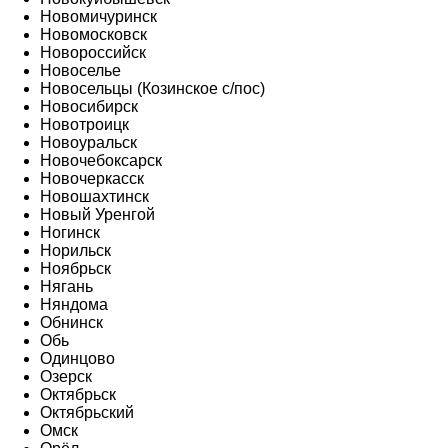
Новомичуринск
Новомосковск
Новороссийск
Новоселье
Новосельцы (Козинское с/пос)
Новосибирск
Новотроицк
Новоуральск
Новочебоксарск
Новочеркасск
Новошахтинск
Новый Уренгой
Ногинск
Норильск
Ноябрьск
Нягань
Няндома
Обнинск
Обь
Одинцово
Озерск
Октябрьск
Октябрьский
Омск