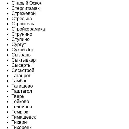
Старый Оскол
Стерлитамак
Стрежевой
Стрельна
Строитель
Стройкерамика
Струнино
Ступино
Сургут
Сухой Лог
Сызрань
Сыктывкар
Сысерть
Сясьстрой
Таганрог
Тамбов
Татищево
Таштагол
Тверь
Тейково
Тельмана
Темрюк
Тимашевск
Тихвин
Тихорецк