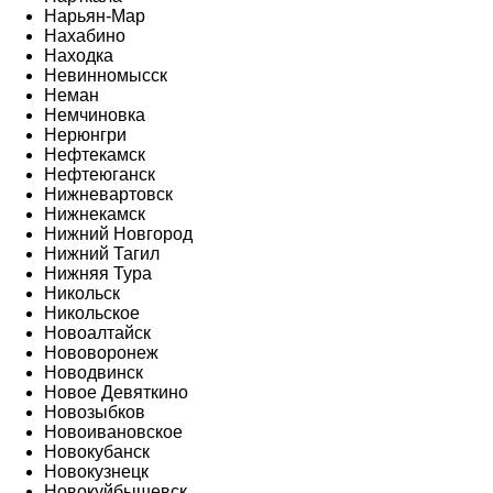
Нарьян-Мар
Нахабино
Находка
Невинномысск
Неман
Немчиновка
Нерюнгри
Нефтекамск
Нефтеюганск
Нижневартовск
Нижнекамск
Нижний Новгород
Нижний Тагил
Нижняя Тура
Никольск
Никольское
Новоалтайск
Нововоронеж
Новодвинск
Новое Девяткино
Новозыбков
Новоивановское
Новокубанск
Новокузнецк
Новокуйбышевск