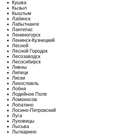
Кушва
Кызыл
Кыштым
Лабинск
Лабытнанги
Лангепас
Лениногорск
Ленинск-Кузнецкий
Лесной
Лесной Городок
Лесозаводск
Лесосибирск
Ливны
Липецк
Лиски
Лихославль
Лобня
Лодейное Поле
Ломоносов
Лопатино
Лосино-Петровский
Луга
Луховицы
Лысьва
Лыткарино