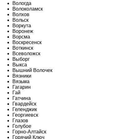
Вологда
Волоколамск
Волхов
Вольск
Воркута
Воронеж
Ворсма
Воскресенск
Воткинск
Всеволожск
Выборг
Выкса
Вышний Волочек
Вязники
Вязьма
Гагарин
Гай
Гатчина
Гвардейск
Геленджик
Георгиевск
Глазов
Голубое
Горно-Алтайск
Горячий Ключ