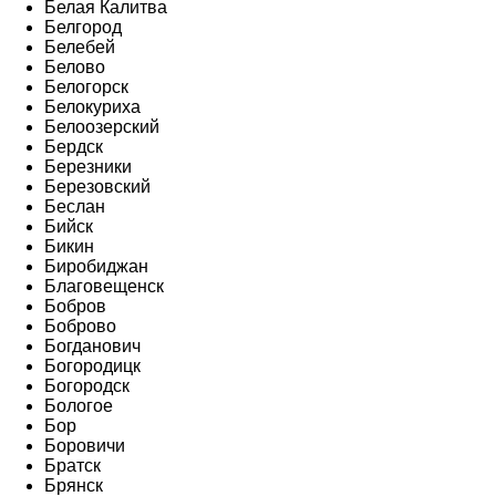
Белая Калитва
Белгород
Белебей
Белово
Белогорск
Белокуриха
Белоозерский
Бердск
Березники
Березовский
Беслан
Бийск
Бикин
Биробиджан
Благовещенск
Бобров
Боброво
Богданович
Богородицк
Богородск
Бологое
Бор
Боровичи
Братск
Брянск