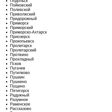
Подольск
Пойковский
Полевской
Приволжский
Придорожный
Приморск
Приморский
Приморско-Ахтарск
Приозерск
Прокопьевск
Пролетарск
Пролетарский
Протвино
Прохладный
Псков
Пугачев
Путилково
Пушкин
Пушкино
Пущино
Пятигорск
Радужный
Разумное
Раменское
Рассказово