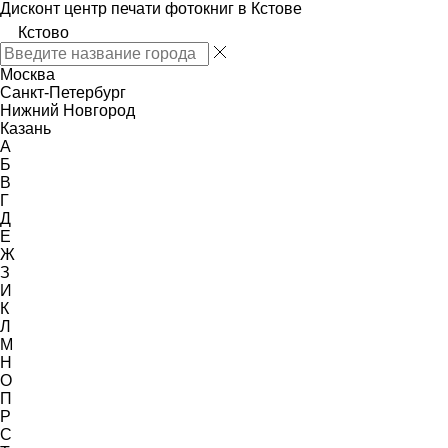
Дисконт центр печати фотокниг в Кстове
Кстово
Москва
Санкт-Петербург
Нижний Новгород
Казань
А
Б
В
Г
Д
Е
Ж
З
И
К
Л
М
Н
О
П
Р
С