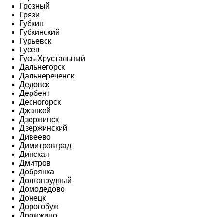
Грозный
Грязи
Губкин
Губкинский
Гурьевск
Гусев
Гусь-Хрустальный
Дальнегорск
Дальнереченск
Дедовск
Дербент
Десногорск
Джанкой
Дзержинск
Дзержинский
Дивеево
Димитровград
Динская
Дмитров
Добрянка
Долгопрудный
Домодедово
Донецк
Дорогобуж
Дрожжино