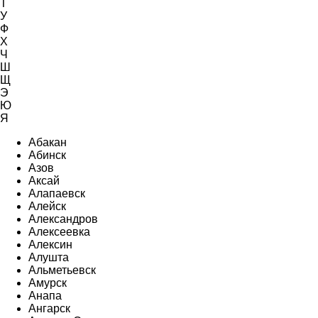
Т
У
Ф
Х
Ч
Ш
Щ
Э
Ю
Я
Абакан
Абинск
Азов
Аксай
Алапаевск
Алейск
Александров
Алексеевка
Алексин
Алушта
Альметьевск
Амурск
Анапа
Ангарск