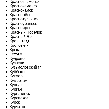
Краснознаменск
Краснокаменск
Краснокамск
Краснообск
Краснотурьинск
Красноуральск
Красноярск
Красный Посёлок
Красный Яр
Кронштадт
Кропоткин
Крымск
Кстово
Кудрово
Кузнецк
Кузьмоловский гп
Куйбышев
Кукмор
Кумертау
Кунгур
Курган
Курганинск
Куровское
Курск
Курчатов