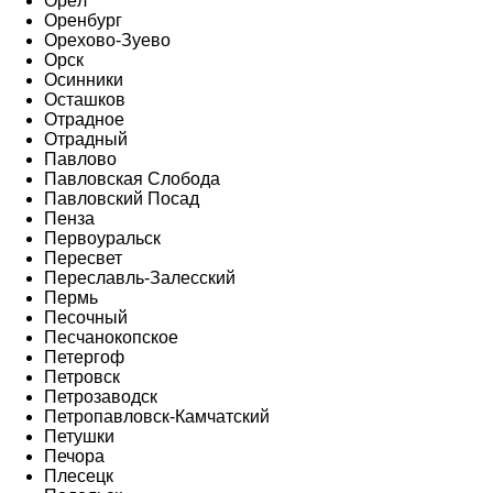
Орёл
Оренбург
Орехово-Зуево
Орск
Осинники
Осташков
Отрадное
Отрадный
Павлово
Павловская Слобода
Павловский Посад
Пенза
Первоуральск
Пересвет
Переславль-Залесский
Пермь
Песочный
Песчанокопское
Петергоф
Петровск
Петрозаводск
Петропавловск-Камчатский
Петушки
Печора
Плесецк