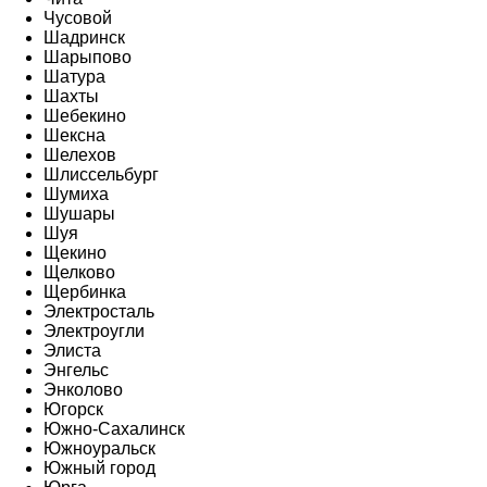
Чусовой
Шадринск
Шарыпово
Шатура
Шахты
Шебекино
Шексна
Шелехов
Шлиссельбург
Шумиха
Шушары
Шуя
Щекино
Щелково
Щербинка
Электросталь
Электроугли
Элиста
Энгельс
Энколово
Югорск
Южно-Сахалинск
Южноуральск
Южный город