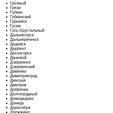
Грозный
Грязи
Губкин
Губкинский
Гурьевск
Гусев
Гусь-Хрустальный
Дальнегорск
Дальнереченск
Дедовск
Дербент
Десногорск
Джанкой
Дзержинск
Дзержинский
Дивеево
Димитровград
Динская
Дмитров
Добрянка
Долгопрудный
Домодедово
Донецк
Дорогобуж
Дрожжино