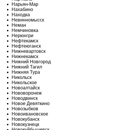
Нарьян-Мар
Нахабино
Находка
Невинномысск
Неман
Немчиновка
Нерюнгри
Нефтекамск
Нефтеюганск
Нижневартовск
Нижнекамск
Нижний Новгород
Нижний Тагил
Нижняя Тура
Никольск
Никольское
Новоалтайск
Нововоронеж
Новодвинск
Новое Девяткино
Новозыбков
Новоивановское
Новокубанск
Новокузнецк
Новокуйбышевск