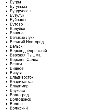
Бугры
Бугульма
Бугуруслан
Бузулук
Буйнакск
Бутово
Валуйки
Ванино
Великие Луки
Великий Новгород
Вельск
Верхнеднепровский
Верхняя Пышма
Верхняя Салда
Вешки
Видное
Вичуга
Владивосток
Владикавказ
Владимир
Внуково
Волгоград
Волгодонск
Волжск
Волжский