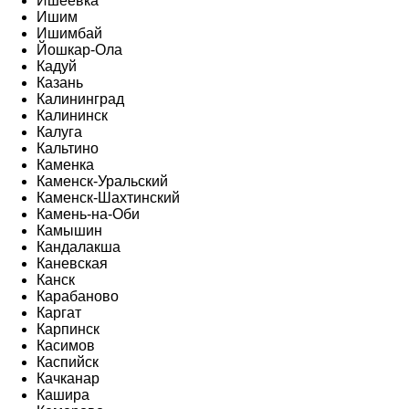
Ишеевка
Ишим
Ишимбай
Йошкар-Ола
Кадуй
Казань
Калининград
Калининск
Калуга
Кальтино
Каменка
Каменск-Уральский
Каменск-Шахтинский
Камень-на-Оби
Камышин
Кандалакша
Каневская
Канск
Карабаново
Каргат
Карпинск
Касимов
Каспийск
Качканар
Кашира