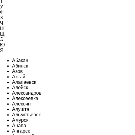
Т
У
Ф
Х
Ч
Ш
Щ
Э
Ю
Я
Абакан
Абинск
Азов
Аксай
Алапаевск
Алейск
Александров
Алексеевка
Алексин
Алушта
Альметьевск
Амурск
Анапа
Ангарск