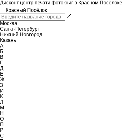
Дисконт центр печати фотокниг в Красном Посёлоке
Красный Посёлок
Москва
Санкт-Петербург
Нижний Новгород
Казань
А
Б
В
Г
Д
Е
Ж
З
И
К
Л
М
Н
О
П
Р
С