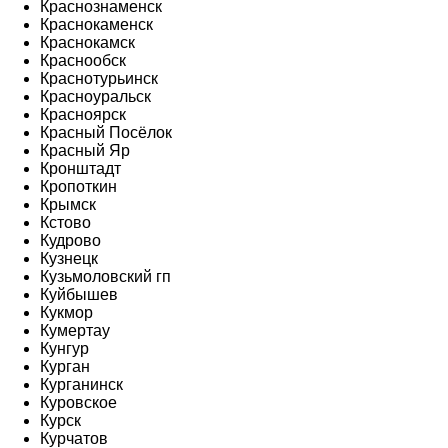
Краснознаменск
Краснокаменск
Краснокамск
Краснообск
Краснотурьинск
Красноуральск
Красноярск
Красный Посёлок
Красный Яр
Кронштадт
Кропоткин
Крымск
Кстово
Кудрово
Кузнецк
Кузьмоловский гп
Куйбышев
Кукмор
Кумертау
Кунгур
Курган
Курганинск
Куровское
Курск
Курчатов