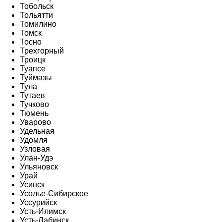
Тобольск
Тольятти
Томилино
Томск
Тосно
Трехгорный
Троицк
Туапсе
Туймазы
Тула
Тутаев
Тучково
Тюмень
Уварово
Удельная
Удомля
Узловая
Улан-Удэ
Ульяновск
Урай
Усинск
Усолье-Сибирское
Уссурийск
Усть-Илимск
Усть-Лабинск