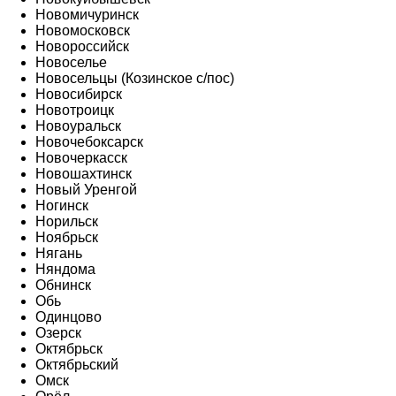
Новомичуринск
Новомосковск
Новороссийск
Новоселье
Новосельцы (Козинское с/пос)
Новосибирск
Новотроицк
Новоуральск
Новочебоксарск
Новочеркасск
Новошахтинск
Новый Уренгой
Ногинск
Норильск
Ноябрьск
Нягань
Няндома
Обнинск
Обь
Одинцово
Озерск
Октябрьск
Октябрьский
Омск