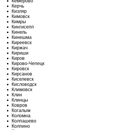
Кемерово
Керчь
Кизляр
Кимовск
Кимры
Кингисепп
Кинель
Кинешма
Киреевск
Киржач
Кириши
Киров
Кирово-Чепецк
Кировск
Кирсанов
Киселевск
Кисловодск
Климовск
Клин
Клинцы
Ковров
Когалым
Коломна
Колпашево
Колпино