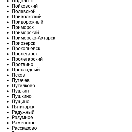
Подольск
Пойковский
Полевской
Приволжский
Придорожный
Приморск
Приморский
Приморско-Ахтарск
Приозерск
Прокопьевск
Пролетарск
Пролетарский
Протвино
Прохладный
Псков
Пугачев
Путилково
Пушкин
Пушкино
Пущино
Пятигорск
Радужный
Разумное
Раменское
Рассказово