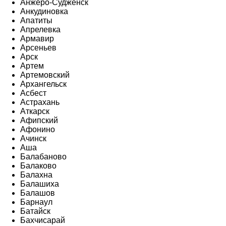
Анжеро-Судженск
Анкудиновка
Апатиты
Апрелевка
Армавир
Арсеньев
Арск
Артем
Артемовский
Архангельск
Асбест
Астрахань
Аткарск
Афипский
Афонино
Ачинск
Аша
Балабаново
Балаково
Балахна
Балашиха
Балашов
Барнаул
Батайск
Бахчисарай