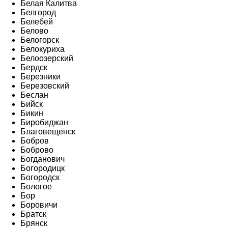
Белая Калитва
Белгород
Белебей
Белово
Белогорск
Белокуриха
Белоозерский
Бердск
Березники
Березовский
Беслан
Бийск
Бикин
Биробиджан
Благовещенск
Бобров
Боброво
Богданович
Богородицк
Богородск
Бологое
Бор
Боровичи
Братск
Брянск