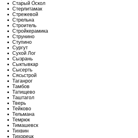
Старый Оскол
Стерлитамак
Стрежевой
Стрельна
Строитель
Стройкерамика
Струнино
Ступино
Сургут
Сухой Лог
Сызрань
Сыктывкар
Сысерть
Сясьстрой
Таганрог
Тамбов
Татищево
Таштагол
Тверь
Тейково
Тельмана
Темрюк
Тимашевск
Тихвин
Тихорецк