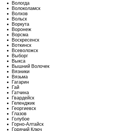
Вологда
Волоколамск
Волхов
Вольск
Воркута
Воронеж
Ворсма
Воскресенск
Воткинск
Всеволожск
Выборг
Выкса
Вышний Волочек
Вязники
Вязьма
Гагарин
Гай
Гатчина
Гвардейск
Геленджик
Георгиевск
Глазов
Голубое
Горно-Алтайск
Горячий Ключ