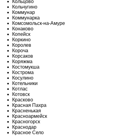
Кольцово
Кольчугино
Коммунар
Коммунарка
Комсомольск-на-Амуре
Конаково
Копейск
Коркино
Королев
Короча
Корсаков
Коряжма
Костомукша
Кострома
Косулино
Котельники
Котлас
Котовск
Красково
Красная Пахра
Красненькая
Красноармейск
Красногорск
Краснодар
Красное Село