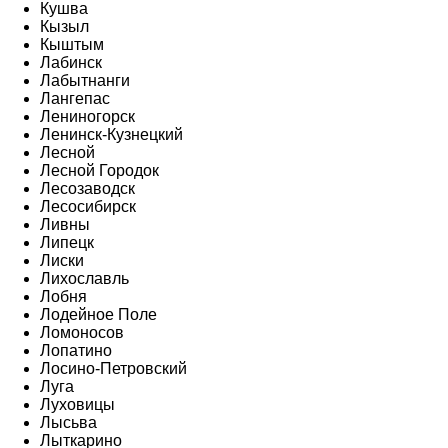
Кушва
Кызыл
Кыштым
Лабинск
Лабытнанги
Лангепас
Лениногорск
Ленинск-Кузнецкий
Лесной
Лесной Городок
Лесозаводск
Лесосибирск
Ливны
Липецк
Лиски
Лихославль
Лобня
Лодейное Поле
Ломоносов
Лопатино
Лосино-Петровский
Луга
Луховицы
Лысьва
Лыткарино