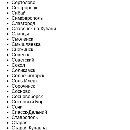
Сертолово
Сестрорецк
Сибай
Симферополь
Славгород
Славянск-на-Кубани
Сланцы
Смоленск
Смышляевка
Снежинск
Советск
Советский
Сокол
Соликамск
Солнечногорск
Соль-Илецк
Сорочинск
Сосново
Сосновоборск
Сосновый Бор
Сочи
Спасск-Дальний
Ставрополь
Старая
Старая Купавна