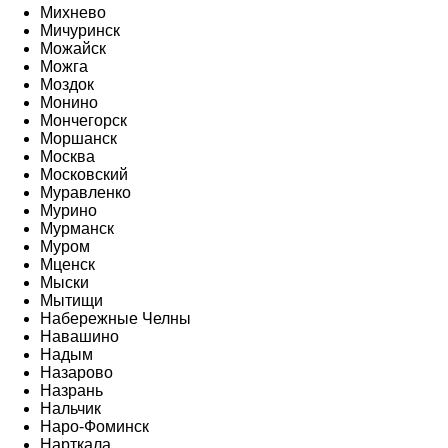
Михнево
Мичуринск
Можайск
Можга
Моздок
Монино
Мончегорск
Моршанск
Москва
Московский
Муравленко
Мурино
Мурманск
Муром
Мценск
Мыски
Мытищи
Набережные Челны
Навашино
Надым
Назарово
Назрань
Нальчик
Наро-Фоминск
Нарткала