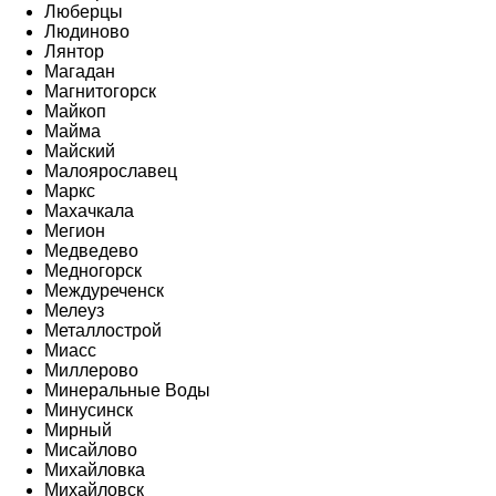
Люберцы
Людиново
Лянтор
Магадан
Магнитогорск
Майкоп
Майма
Майский
Малоярославец
Маркс
Махачкала
Мегион
Медведево
Медногорск
Междуреченск
Мелеуз
Металлострой
Миасс
Миллерово
Минеральные Воды
Минусинск
Мирный
Мисайлово
Михайловка
Михайловск