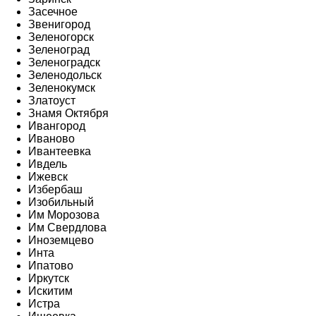
Засечное
Звенигород
Зеленогорск
Зеленоград
Зеленоградск
Зеленодольск
Зеленокумск
Златоуст
Знамя Октября
Ивангород
Иваново
Ивантеевка
Ивдель
Ижевск
Избербаш
Изобильный
Им Морозова
Им Свердлова
Иноземцево
Инта
Ипатово
Иркутск
Искитим
Истра