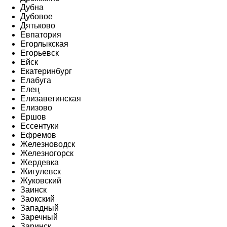
Дубна
Дубовое
Дятьково
Евпатория
Егорлыкская
Егорьевск
Ейск
Екатеринбург
Елабуга
Елец
Елизаветинская
Елизово
Ершов
Ессентуки
Ефремов
Железноводск
Железногорск
Жердевка
Жигулевск
Жуковский
Заинск
Заокский
Западный
Заречный
Заринск