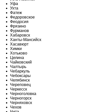
Уфа
Ухта
Фатеж
Федоровское
Феодосия
Фрязино
Фурманов
Хабаровск
Ханты-Мансийск
Хасавюрт
Химки
Хотьково
Целина
Чайковский
Чалтырь
Чебаркуль
Чебоксары
Челябинск
Череповец
Черкесск
Черноголовка
Черногорск
Черняховск
Чехов
Чита