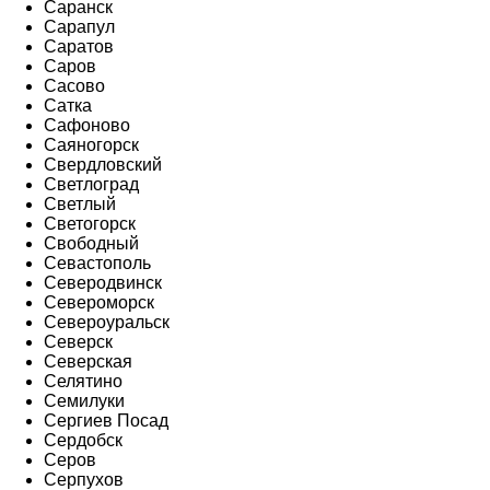
Саранск
Сарапул
Саратов
Саров
Сасово
Сатка
Сафоново
Саяногорск
Свердловский
Светлоград
Светлый
Светогорск
Свободный
Севастополь
Северодвинск
Североморск
Североуральск
Северск
Северская
Селятино
Семилуки
Сергиев Посад
Сердобск
Серов
Серпухов