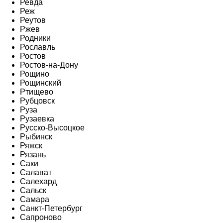
Ревда
Реж
Реутов
Ржев
Родники
Рославль
Ростов
Ростов-на-Дону
Рощино
Рощинский
Ртищево
Рубцовск
Руза
Рузаевка
Русско-Высоцкое
Рыбинск
Ряжск
Рязань
Саки
Салават
Салехард
Сальск
Самара
Санкт-Петербург
Сапроново