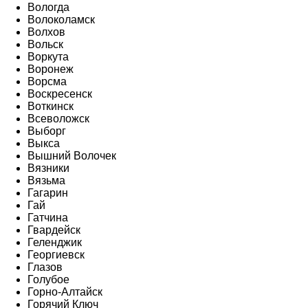
Вологда
Волоколамск
Волхов
Вольск
Воркута
Воронеж
Ворсма
Воскресенск
Воткинск
Всеволожск
Выборг
Выкса
Вышний Волочек
Вязники
Вязьма
Гагарин
Гай
Гатчина
Гвардейск
Геленджик
Георгиевск
Глазов
Голубое
Горно-Алтайск
Горячий Ключ