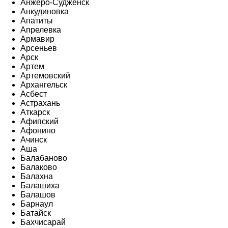
Анжеро-Судженск
Анкудиновка
Апатиты
Апрелевка
Армавир
Арсеньев
Арск
Артем
Артемовский
Архангельск
Асбест
Астрахань
Аткарск
Афипский
Афонино
Ачинск
Аша
Балабаново
Балаково
Балахна
Балашиха
Балашов
Барнаул
Батайск
Бахчисарай