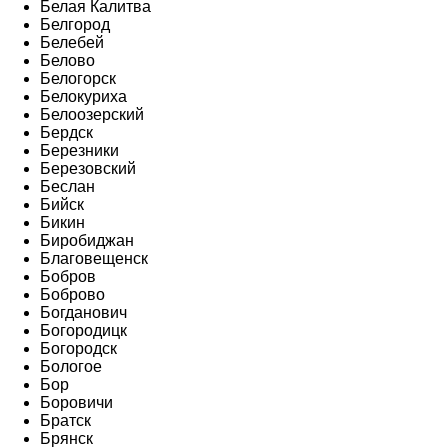
Белая Калитва
Белгород
Белебей
Белово
Белогорск
Белокуриха
Белоозерский
Бердск
Березники
Березовский
Беслан
Бийск
Бикин
Биробиджан
Благовещенск
Бобров
Боброво
Богданович
Богородицк
Богородск
Бологое
Бор
Боровичи
Братск
Брянск