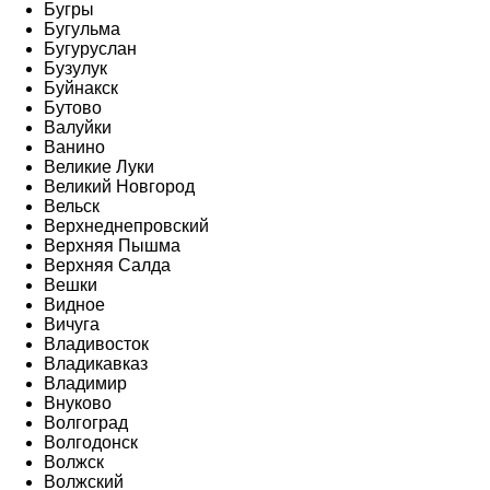
Бугры
Бугульма
Бугуруслан
Бузулук
Буйнакск
Бутово
Валуйки
Ванино
Великие Луки
Великий Новгород
Вельск
Верхнеднепровский
Верхняя Пышма
Верхняя Салда
Вешки
Видное
Вичуга
Владивосток
Владикавказ
Владимир
Внуково
Волгоград
Волгодонск
Волжск
Волжский