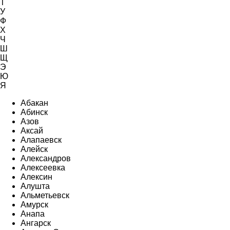
Т
У
Ф
Х
Ч
Ш
Щ
Э
Ю
Я
Абакан
Абинск
Азов
Аксай
Алапаевск
Алейск
Александров
Алексеевка
Алексин
Алушта
Альметьевск
Амурск
Анапа
Ангарск