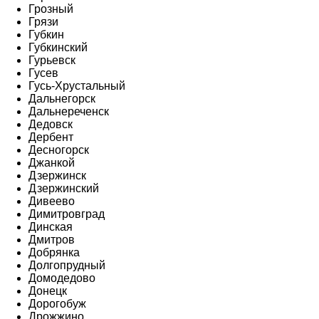
Грозный
Грязи
Губкин
Губкинский
Гурьевск
Гусев
Гусь-Хрустальный
Дальнегорск
Дальнереченск
Дедовск
Дербент
Десногорск
Джанкой
Дзержинск
Дзержинский
Дивеево
Димитровград
Динская
Дмитров
Добрянка
Долгопрудный
Домодедово
Донецк
Дорогобуж
Дрожжино