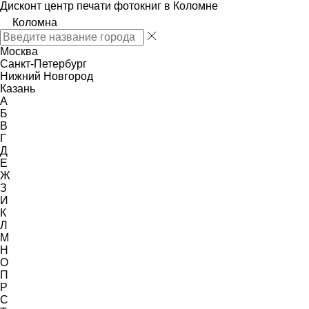
Дисконт центр печати фотокниг в Коломне
Коломна
Москва
Санкт-Петербург
Нижний Новгород
Казань
А
Б
В
Г
Д
Е
Ж
З
И
К
Л
М
Н
О
П
Р
С