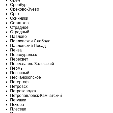
Орёл
Оренбург
Орехово-Зуево
Орск
Осинники
Осташков
Отрадное
Отрадный
Павлово
Павловская Слобода
Павловский Посад
Пенза
Первоуральск
Пересвет
Переславль-Залесский
Пермь
Песочный
Песчанокопское
Петергоф
Петровск
Петрозаводск
Петропавловск-Камчатский
Петушки
Печора
Плесецк