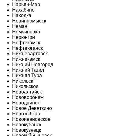
Нарьян-Мар
Нахабино
Находка
Невинномысск
Неман
Немчиновка
Нерюнгри
Нефтекамск
Нефтеюганск
Нижневартовск
Нижнекамск
Нижний Новгород
Нижний Тагил
Нижняя Тура
Никольск
Никольское
Новоалтайск
Нововоронеж
Новодвинск
Новое Девяткино
Новозыбков
Новоивановское
Новокубанск
Новокузнецк
Новокуйбышевск