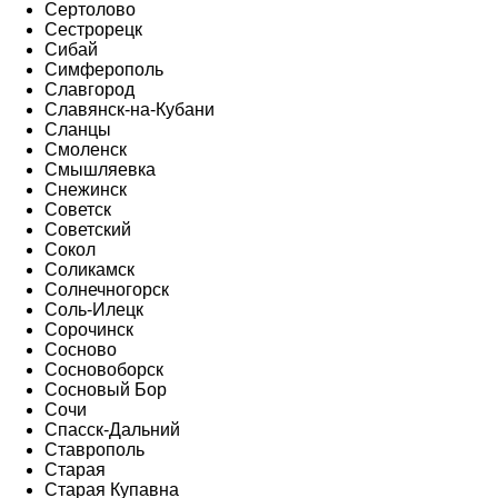
Сертолово
Сестрорецк
Сибай
Симферополь
Славгород
Славянск-на-Кубани
Сланцы
Смоленск
Смышляевка
Снежинск
Советск
Советский
Сокол
Соликамск
Солнечногорск
Соль-Илецк
Сорочинск
Сосново
Сосновоборск
Сосновый Бор
Сочи
Спасск-Дальний
Ставрополь
Старая
Старая Купавна