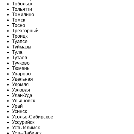
Тобольск
Тольятти
Томилино
Томск
Тосно
Трехгорный
Троицк
Туапсе
Туймазы
Тула
Тутаев
Тучково
Тюмень
Уварово
Удельная
Удомля
Узловая
Улан-Удэ
Ульяновск
Урай
Усинск
Усолье-Сибирское
Уссурийск
Усть-Илимск
Усть-Лабинск