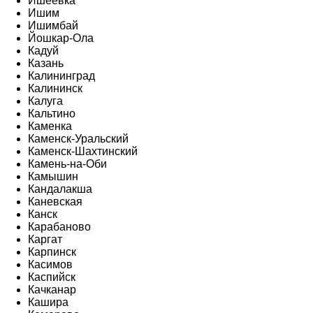
Ишеевка
Ишим
Ишимбай
Йошкар-Ола
Кадуй
Казань
Калининград
Калининск
Калуга
Кальтино
Каменка
Каменск-Уральский
Каменск-Шахтинский
Камень-на-Оби
Камышин
Кандалакша
Каневская
Канск
Карабаново
Каргат
Карпинск
Касимов
Каспийск
Качканар
Кашира