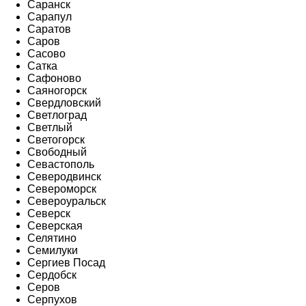
Саранск
Сарапул
Саратов
Саров
Сасово
Сатка
Сафоново
Саяногорск
Свердловский
Светлоград
Светлый
Светогорск
Свободный
Севастополь
Северодвинск
Североморск
Североуральск
Северск
Северская
Селятино
Семилуки
Сергиев Посад
Сердобск
Серов
Серпухов