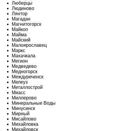
Люберцы
Людиново
Лянтор
Магадан
Магнитогорск
Майкоп
Майма
Майский
Малоярославец
Маркс
Махачкала
Мегион
Медведево
Медногорск
Междуреченск
Мелеуз
Металлострой
Миасс
Миллерово
Минеральные Воды
Минусинск
Мирный
Мисайлово
Михайловка
Михайловск