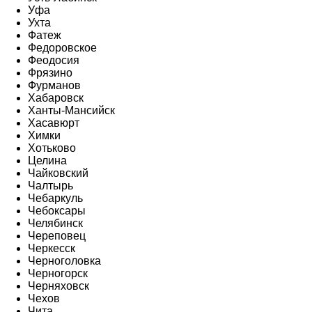
Уфа
Ухта
Фатеж
Федоровское
Феодосия
Фрязино
Фурманов
Хабаровск
Ханты-Мансийск
Хасавюрт
Химки
Хотьково
Целина
Чайковский
Чалтырь
Чебаркуль
Чебоксары
Челябинск
Череповец
Черкесск
Черноголовка
Черногорск
Черняховск
Чехов
Чита