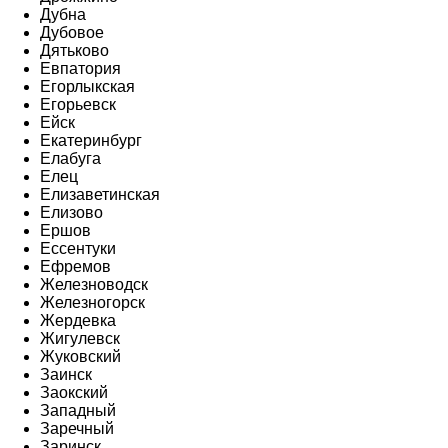
Дубна
Дубовое
Дятьково
Евпатория
Егорлыкская
Егорьевск
Ейск
Екатеринбург
Елабуга
Елец
Елизаветинская
Елизово
Ершов
Ессентуки
Ефремов
Железноводск
Железногорск
Жердевка
Жигулевск
Жуковский
Заинск
Заокский
Западный
Заречный
Заринск