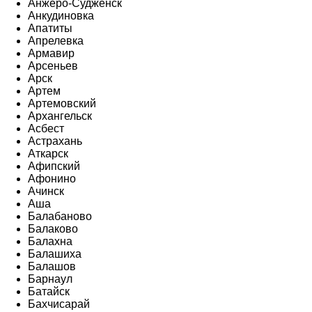
Анжеро-Судженск
Анкудиновка
Апатиты
Апрелевка
Армавир
Арсеньев
Арск
Артем
Артемовский
Архангельск
Асбест
Астрахань
Аткарск
Афипский
Афонино
Ачинск
Аша
Балабаново
Балаково
Балахна
Балашиха
Балашов
Барнаул
Батайск
Бахчисарай