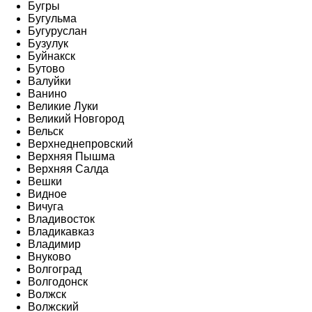
Бугры
Бугульма
Бугуруслан
Бузулук
Буйнакск
Бутово
Валуйки
Ванино
Великие Луки
Великий Новгород
Вельск
Верхнеднепровский
Верхняя Пышма
Верхняя Салда
Вешки
Видное
Вичуга
Владивосток
Владикавказ
Владимир
Внуково
Волгоград
Волгодонск
Волжск
Волжский