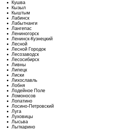
Кушва
Кызыл
Кыштым
Лабинск
Лабытнанги
Лангепас
Лениногорск
Ленинск-Кузнецкий
Лесной
Лесной Городок
Лесозаводск
Лесосибирск
Ливны
Липецк
Лиски
Лихославль
Лобня
Лодейное Поле
Ломоносов
Лопатино
Лосино-Петровский
Луга
Луховицы
Лысьва
Лыткарино