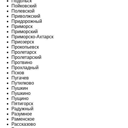
Подольск
Пойковский
Полевской
Приволжский
Придорожный
Приморск
Приморский
Приморско-Ахтарск
Приозерск
Прокопьевск
Пролетарск
Пролетарский
Протвино
Прохладный
Псков
Пугачев
Путилково
Пушкин
Пушкино
Пущино
Пятигорск
Радужный
Разумное
Раменское
Рассказово