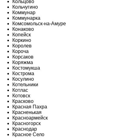
Кольцово
Кольчугино
Коммунар
Коммунарка
Комсомольск-на-Амуре
Конаково
Копейск
Коркино
Королев
Короча
Корсаков
Коряжма
Костомукша
Кострома
Косулино
Котельники
Котлас
Котовск
Красково
Красная Пахра
Красненькая
Красноармейск
Красногорск
Краснодар
Красное Село