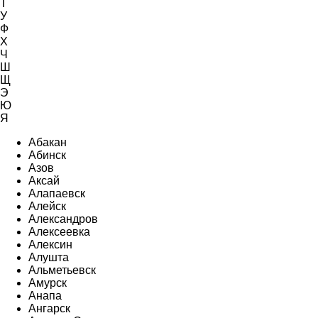
Т
У
Ф
Х
Ч
Ш
Щ
Э
Ю
Я
Абакан
Абинск
Азов
Аксай
Алапаевск
Алейск
Александров
Алексеевка
Алексин
Алушта
Альметьевск
Амурск
Анапа
Ангарск