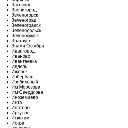
Засечное
Звенигород
Зеленогорск
Зеленоград
Зеленоградск
Зеленодольск
Зеленокумск
Златоуст
Знамя Октября
Ивангород
Иваново
Ивантеевка
Ивдель
Ижевск
Избербаш
Изобильный
Им Морозова
Им Свердлова
Иноземцево
Инта
Ипатово
Иркутск
Искитим
Истра