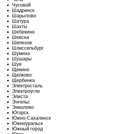
Чусовой
Шадринск
Шарыпово
Шатура
Шахты
Шебекино
Шексна
Шелехов
Шлиссельбург
Шумиха
Шушары
Шуя
Щекино
Щелково
Щербинка
Электросталь
Электроугли
Элиста
Энгельс
Энколово
Югорск
Южно-Сахалинск
Южноуральск
Южный город