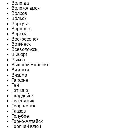
Вологда
Волоколамск
Волхов
Вольск
Воркута
Воронеж
Ворсма
Воскресенск
Воткинск
Всеволожск
Выборг
Выкса
Вышний Волочек
Вязники
Вязьма
Гагарин
Гай
Гатчина
Гвардейск
Геленджик
Георгиевск
Глазов
Голубое
Горно-Алтайск
Горячий Ключ