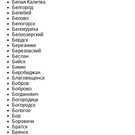
Белая Калитва
Белгород
Белебей
Белово
Белогорск
Белокуриха
Белоозерский
Бердск
Березники
Березовский
Беслан
Бийск
Бикин
Биробиджан
Благовещенск
Бобров
Боброво
Богданович
Богородицк
Богородск
Бологое
Бор
Боровичи
Братск
Брянск