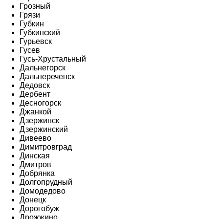
Грозный
Грязи
Губкин
Губкинский
Гурьевск
Гусев
Гусь-Хрустальный
Дальнегорск
Дальнереченск
Дедовск
Дербент
Десногорск
Джанкой
Дзержинск
Дзержинский
Дивеево
Димитровград
Динская
Дмитров
Добрянка
Долгопрудный
Домодедово
Донецк
Дорогобуж
Дрожжино