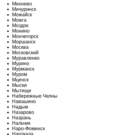
Михнево
Мичуринск
Можайск
Можга
Моздок
Монино
Мончегорск
Моршанск
Москва
Московский
Муравленко
Мурино
Мурманск
Муром
Мценск
Мыски
Мытищи
Набережные Челны
Навашино
Надым
Назарово
Назрань
Нальчик
Наро-Фоминск
Нарткала