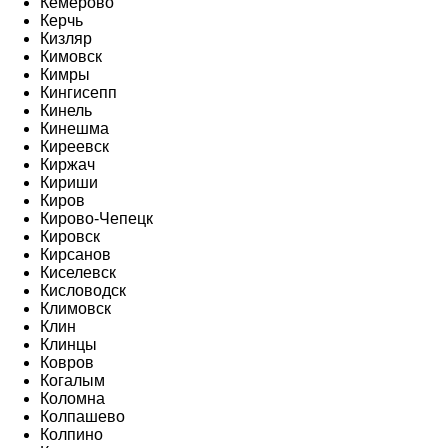
Кемерово
Керчь
Кизляр
Кимовск
Кимры
Кингисепп
Кинель
Кинешма
Киреевск
Киржач
Кириши
Киров
Кирово-Чепецк
Кировск
Кирсанов
Киселевск
Кисловодск
Климовск
Клин
Клинцы
Ковров
Когалым
Коломна
Колпашево
Колпино