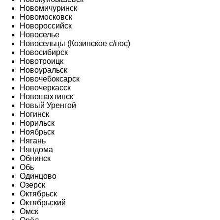
Новомичуринск
Новомосковск
Новороссийск
Новоселье
Новосельцы (Козинское с/пос)
Новосибирск
Новотроицк
Новоуральск
Новочебоксарск
Новочеркасск
Новошахтинск
Новый Уренгой
Ногинск
Норильск
Ноябрьск
Нягань
Няндома
Обнинск
Обь
Одинцово
Озерск
Октябрьск
Октябрьский
Омск