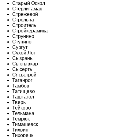
Старый Оскол
Стерлитамак
Стрежевой
Стрельна
Строитель
Стройкерамика
Струнино
Ступино
Сургут
Сухой Лог
Сызрань
Сыктывкар
Сысерть
Сясьстрой
Таганрог
Тамбов
Татищево
Таштагол
Тверь
Тейково
Тельмана
Темрюк
Тимашевск
Тихвин
Тихорецк