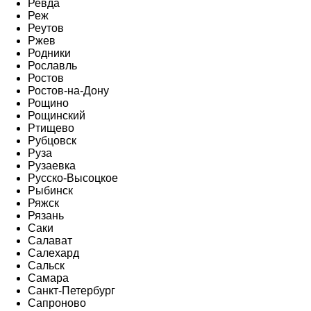
Ревда
Реж
Реутов
Ржев
Родники
Рославль
Ростов
Ростов-на-Дону
Рощино
Рощинский
Ртищево
Рубцовск
Руза
Рузаевка
Русско-Высоцкое
Рыбинск
Ряжск
Рязань
Саки
Салават
Салехард
Сальск
Самара
Санкт-Петербург
Сапроново