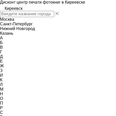
Дисконт центр печати фотокниг в Киреевске
Киреевск
Москва
Санкт-Петербург
Нижний Новгород
Казань
А
Б
В
Г
Д
Е
Ж
З
И
К
Л
М
Н
О
П
Р
С