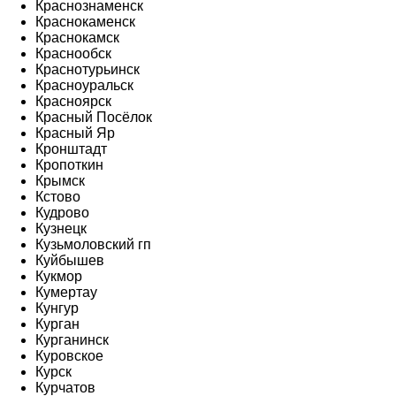
Краснознаменск
Краснокаменск
Краснокамск
Краснообск
Краснотурьинск
Красноуральск
Красноярск
Красный Посёлок
Красный Яр
Кронштадт
Кропоткин
Крымск
Кстово
Кудрово
Кузнецк
Кузьмоловский гп
Куйбышев
Кукмор
Кумертау
Кунгур
Курган
Курганинск
Куровское
Курск
Курчатов