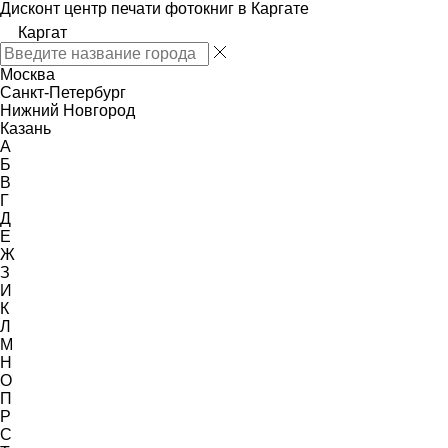
Дисконт центр печати фотокниг в Каргате
Каргат
Москва
Санкт-Петербург
Нижний Новгород
Казань
А
Б
В
Г
Д
Е
Ж
З
И
К
Л
М
Н
О
П
Р
С