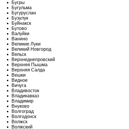
Бугры
Бугульма
Бугуруслан
Бузулук
Буйнакск
Бутово
Валуйки
Ванино
Великие Луки
Великий Новгород
Вельск
Верхнеднепровский
Верхняя Пышма
Верхняя Салда
Вешки
Видное
Вичуга
Владивосток
Владикавказ
Владимир
Внуково
Волгоград
Волгодонск
Волжск
Волжский