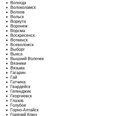
Вологда
Волоколамск
Волхов
Вольск
Воркута
Воронеж
Ворсма
Воскресенск
Воткинск
Всеволожск
Выборг
Выкса
Вышний Волочек
Вязники
Вязьма
Гагарин
Гай
Гатчина
Гвардейск
Геленджик
Георгиевск
Глазов
Голубое
Горно-Алтайск
Горячий Ключ