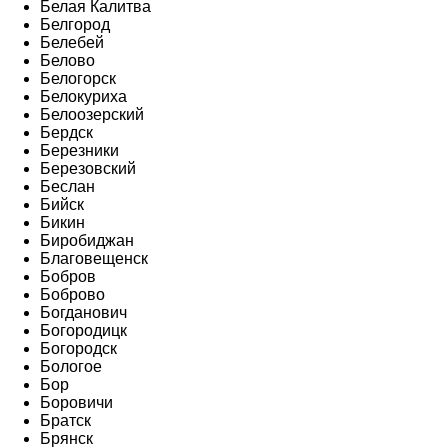
Белая Калитва
Белгород
Белебей
Белово
Белогорск
Белокуриха
Белоозерский
Бердск
Березники
Березовский
Беслан
Бийск
Бикин
Биробиджан
Благовещенск
Бобров
Боброво
Богданович
Богородицк
Богородск
Бологое
Бор
Боровичи
Братск
Брянск