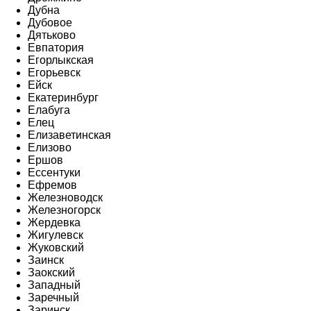
Дубна
Дубовое
Дятьково
Евпатория
Егорлыкская
Егорьевск
Ейск
Екатеринбург
Елабуга
Елец
Елизаветинская
Елизово
Ершов
Ессентуки
Ефремов
Железноводск
Железногорск
Жердевка
Жигулевск
Жуковский
Заинск
Заокский
Западный
Заречный
Заринск