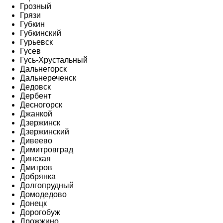
Грозный
Грязи
Губкин
Губкинский
Гурьевск
Гусев
Гусь-Хрустальный
Дальнегорск
Дальнереченск
Дедовск
Дербент
Десногорск
Джанкой
Дзержинск
Дзержинский
Дивеево
Димитровград
Динская
Дмитров
Добрянка
Долгопрудный
Домодедово
Донецк
Дорогобуж
Дрожжино