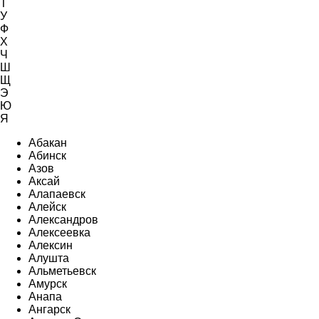
Т
У
Ф
Х
Ч
Ш
Щ
Э
Ю
Я
Абакан
Абинск
Азов
Аксай
Алапаевск
Алейск
Александров
Алексеевка
Алексин
Алушта
Альметьевск
Амурск
Анапа
Ангарск