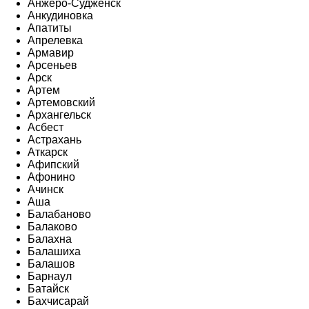
Анжеро-Судженск
Анкудиновка
Апатиты
Апрелевка
Армавир
Арсеньев
Арск
Артем
Артемовский
Архангельск
Асбест
Астрахань
Аткарск
Афипский
Афонино
Ачинск
Аша
Балабаново
Балаково
Балахна
Балашиха
Балашов
Барнаул
Батайск
Бахчисарай