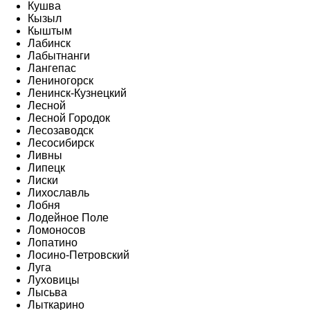
Кушва
Кызыл
Кыштым
Лабинск
Лабытнанги
Лангепас
Лениногорск
Ленинск-Кузнецкий
Лесной
Лесной Городок
Лесозаводск
Лесосибирск
Ливны
Липецк
Лиски
Лихославль
Лобня
Лодейное Поле
Ломоносов
Лопатино
Лосино-Петровский
Луга
Луховицы
Лысьва
Лыткарино