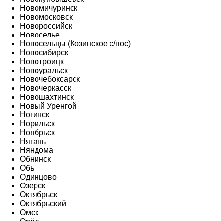
Новомичуринск
Новомосковск
Новороссийск
Новоселье
Новосельцы (Козинское с/пос)
Новосибирск
Новотроицк
Новоуральск
Новочебоксарск
Новочеркасск
Новошахтинск
Новый Уренгой
Ногинск
Норильск
Ноябрьск
Нягань
Няндома
Обнинск
Обь
Одинцово
Озерск
Октябрьск
Октябрьский
Омск