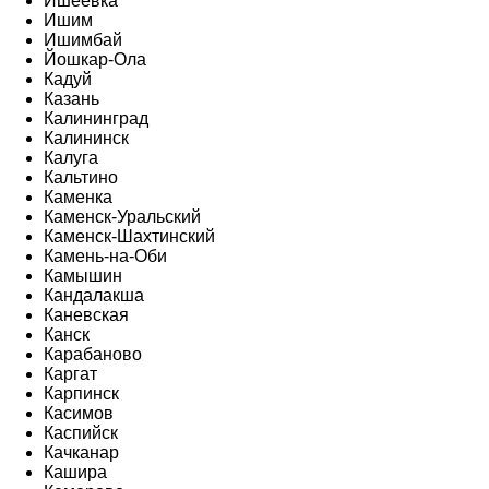
Ишеевка
Ишим
Ишимбай
Йошкар-Ола
Кадуй
Казань
Калининград
Калининск
Калуга
Кальтино
Каменка
Каменск-Уральский
Каменск-Шахтинский
Камень-на-Оби
Камышин
Кандалакша
Каневская
Канск
Карабаново
Каргат
Карпинск
Касимов
Каспийск
Качканар
Кашира