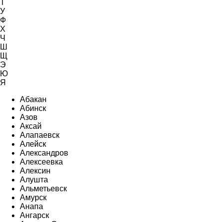
Т
У
Ф
Х
Ч
Ш
Щ
Э
Ю
Я
Абакан
Абинск
Азов
Аксай
Алапаевск
Алейск
Александров
Алексеевка
Алексин
Алушта
Альметьевск
Амурск
Анапа
Ангарск