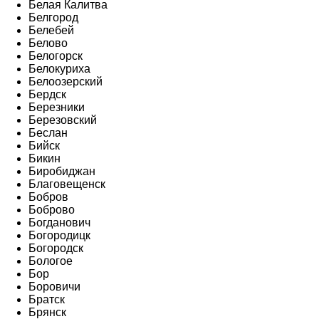
Белая Калитва
Белгород
Белебей
Белово
Белогорск
Белокуриха
Белоозерский
Бердск
Березники
Березовский
Беслан
Бийск
Бикин
Биробиджан
Благовещенск
Бобров
Боброво
Богданович
Богородицк
Богородск
Бологое
Бор
Боровичи
Братск
Брянск