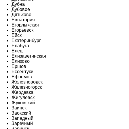
Дубна
Дубовое
Дятьково
Евпатория
Егорлыкская
Егорьевск
Ейск
Екатеринбург
Елабуга
Елец
Елизаветинская
Елизово
Ершов
Ессентуки
Ефремов
Железноводск
Железногорск
Жердевка
Жигулевск
Жуковский
Заинск
Заокский
Западный
Заречный
Заринск