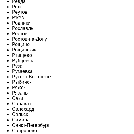
Ревда
Реж
Реутов
Ржев
Родники
Рославль
Ростов
Ростов-на-Дону
Рощино
Рощинский
Ртищево
Рубцовск
Руза
Рузаевка
Русско-Высоцкое
Рыбинск
Ряжск
Рязань
Саки
Салават
Салехард
Сальск
Самара
Санкт-Петербург
Сапроново