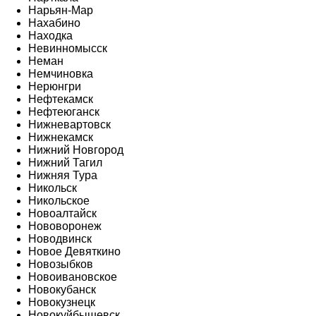
Нарьян-Мар
Нахабино
Находка
Невинномысск
Неман
Немчиновка
Нерюнгри
Нефтекамск
Нефтеюганск
Нижневартовск
Нижнекамск
Нижний Новгород
Нижний Тагил
Нижняя Тура
Никольск
Никольское
Новоалтайск
Нововоронеж
Новодвинск
Новое Девяткино
Новозыбков
Новоивановское
Новокубанск
Новокузнецк
Новокуйбышевск