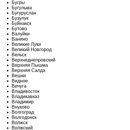
Бугры
Бугульма
Бугуруслан
Бузулук
Буйнакск
Бутово
Валуйки
Ванино
Великие Луки
Великий Новгород
Вельск
Верхнеднепровский
Верхняя Пышма
Верхняя Салда
Вешки
Видное
Вичуга
Владивосток
Владикавказ
Владимир
Внуково
Волгоград
Волгодонск
Волжск
Волжский