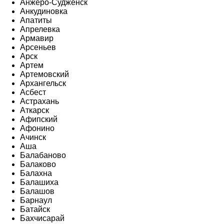
Анжеро-Судженск
Анкудиновка
Апатиты
Апрелевка
Армавир
Арсеньев
Арск
Артем
Артемовский
Архангельск
Асбест
Астрахань
Аткарск
Афипский
Афонино
Ачинск
Аша
Балабаново
Балаково
Балахна
Балашиха
Балашов
Барнаул
Батайск
Бахчисарай