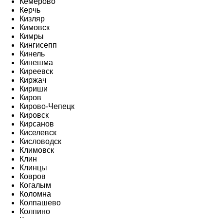
Кемерово
Керчь
Кизляр
Кимовск
Кимры
Кингисепп
Кинель
Кинешма
Киреевск
Киржач
Кириши
Киров
Кирово-Чепецк
Кировск
Кирсанов
Киселевск
Кисловодск
Климовск
Клин
Клинцы
Ковров
Когалым
Коломна
Колпашево
Колпино