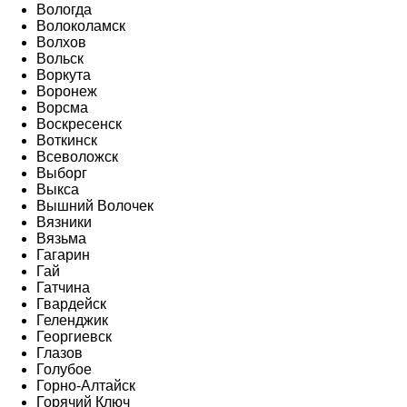
Вологда
Волоколамск
Волхов
Вольск
Воркута
Воронеж
Ворсма
Воскресенск
Воткинск
Всеволожск
Выборг
Выкса
Вышний Волочек
Вязники
Вязьма
Гагарин
Гай
Гатчина
Гвардейск
Геленджик
Георгиевск
Глазов
Голубое
Горно-Алтайск
Горячий Ключ