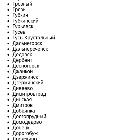
Грозный
Грязи
Губкин
Губкинский
Гурьевск
Гусев
Гусь-Хрустальный
Дальнегорск
Дальнереченск
Дедовск
Дербент
Десногорск
Джанкой
Дзержинск
Дзержинский
Дивеево
Димитровград
Динская
Дмитров
Добрянка
Долгопрудный
Домодедово
Донецк
Дорогобуж
Дрожжино