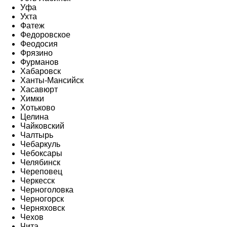
Уфа
Ухта
Фатеж
Федоровское
Феодосия
Фрязино
Фурманов
Хабаровск
Ханты-Мансийск
Хасавюрт
Химки
Хотьково
Целина
Чайковский
Чалтырь
Чебаркуль
Чебоксары
Челябинск
Череповец
Черкесск
Черноголовка
Черногорск
Черняховск
Чехов
Чита