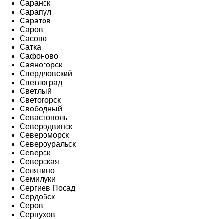
Саранск
Сарапул
Саратов
Саров
Сасово
Сатка
Сафоново
Саяногорск
Свердловский
Светлоград
Светлый
Светогорск
Свободный
Севастополь
Северодвинск
Североморск
Североуральск
Северск
Северская
Селятино
Семилуки
Сергиев Посад
Сердобск
Серов
Серпухов