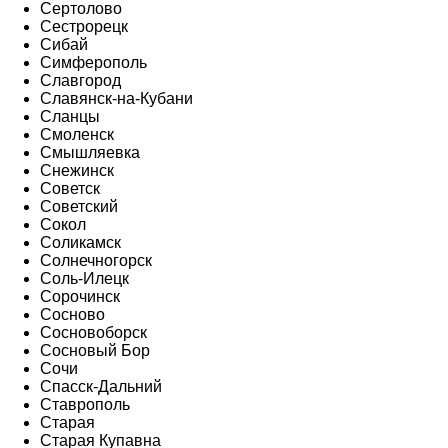
Сертолово
Сестрорецк
Сибай
Симферополь
Славгород
Славянск-на-Кубани
Сланцы
Смоленск
Смышляевка
Снежинск
Советск
Советский
Сокол
Соликамск
Солнечногорск
Соль-Илецк
Сорочинск
Сосново
Сосновоборск
Сосновый Бор
Сочи
Спасск-Дальний
Ставрополь
Старая
Старая Купавна