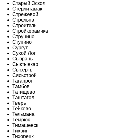
Старый Оскол
Стерлитамак
Стрежевой
Стрельна
Строитель
Стройкерамика
Струнино
Ступино
Сургут
Сухой Лог
Сызрань
Сыктывкар
Сысерть
Сясьстрой
Таганрог
Тамбов
Татищево
Таштагол
Тверь
Тейково
Тельмана
Темрюк
Тимашевск
Тихвин
Тихорецк