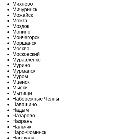
Михнево
Мичуринск
Можайск
Можга
Моздок
Монино
Мончегорск
Моршанск
Москва
Московский
Муравленко
Мурино
Мурманск
Муром
Мценск
Мыски
Мытищи
Набережные Челны
Навашино
Надым
Назарово
Назрань
Нальчик
Наро-Фоминск
Нарткала