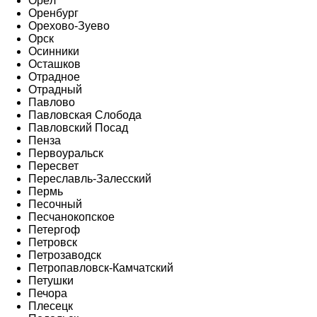
Орёл
Оренбург
Орехово-Зуево
Орск
Осинники
Осташков
Отрадное
Отрадный
Павлово
Павловская Слобода
Павловский Посад
Пенза
Первоуральск
Пересвет
Переславль-Залесский
Пермь
Песочный
Песчанокопское
Петергоф
Петровск
Петрозаводск
Петропавловск-Камчатский
Петушки
Печора
Плесецк