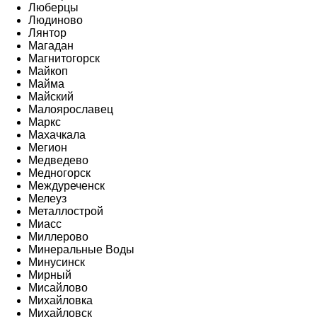
Люберцы
Людиново
Лянтор
Магадан
Магнитогорск
Майкоп
Майма
Майский
Малоярославец
Маркс
Махачкала
Мегион
Медведево
Медногорск
Междуреченск
Мелеуз
Металлострой
Миасс
Миллерово
Минеральные Воды
Минусинск
Мирный
Мисайлово
Михайловка
Михайловск