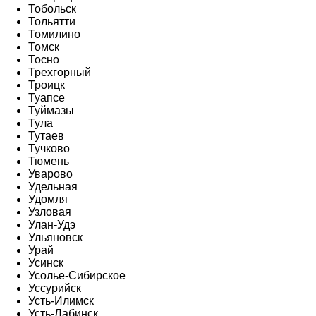
Тобольск
Тольятти
Томилино
Томск
Тосно
Трехгорный
Троицк
Туапсе
Туймазы
Тула
Тутаев
Тучково
Тюмень
Уварово
Удельная
Удомля
Узловая
Улан-Удэ
Ульяновск
Урай
Усинск
Усолье-Сибирское
Уссурийск
Усть-Илимск
Усть-Лабинск