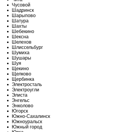
Чусовой
Шадринск
Шарыпово
Шатура
Шахты
Шебекино
Шексна
Шелехов
Шлиссельбург
Шумиха
Шушары
Шуя
Щекино
Щелково
Щербинка
Электросталь
Электроугли
Элиста
Энгельс
Энколово
Югорск
Южно-Сахалинск
Южноуральск
Южный город