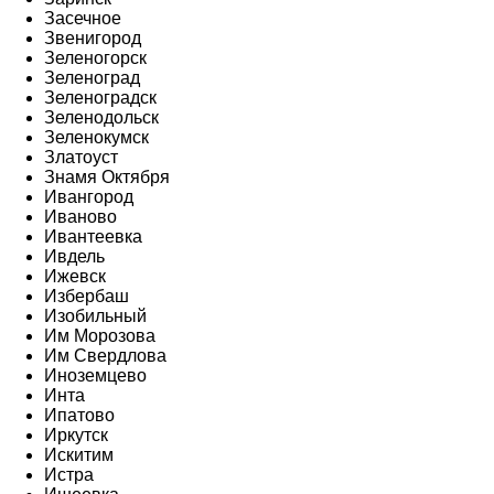
Засечное
Звенигород
Зеленогорск
Зеленоград
Зеленоградск
Зеленодольск
Зеленокумск
Златоуст
Знамя Октября
Ивангород
Иваново
Ивантеевка
Ивдель
Ижевск
Избербаш
Изобильный
Им Морозова
Им Свердлова
Иноземцево
Инта
Ипатово
Иркутск
Искитим
Истра