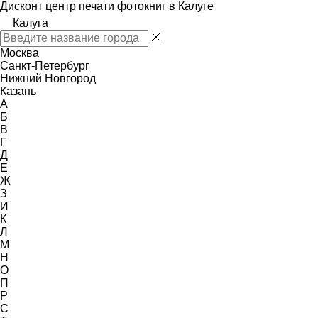
Дисконт центр печати фотокниг в Калуге
Калуга
Москва
Санкт-Петербург
Нижний Новгород
Казань
А
Б
В
Г
Д
Е
Ж
З
И
К
Л
М
Н
О
П
Р
С