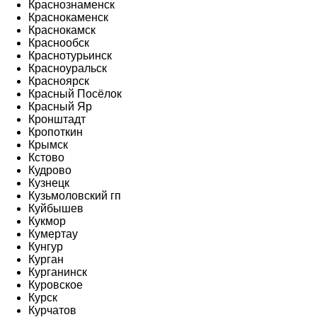
Краснознаменск
Краснокаменск
Краснокамск
Краснообск
Краснотурьинск
Красноуральск
Красноярск
Красный Посёлок
Красный Яр
Кронштадт
Кропоткин
Крымск
Кстово
Кудрово
Кузнецк
Кузьмоловский гп
Куйбышев
Кукмор
Кумертау
Кунгур
Курган
Курганинск
Куровское
Курск
Курчатов