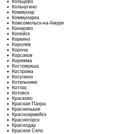
Кольцово
Кольчугино
Коммунар
Коммунарка
Комсомольск-на-Амуре
Конаково
Копейск
Коркино
Королев
Короча
Корсаков
Коряжма
Костомукша
Кострома
Косулино
Котельники
Котлас
Котовск
Красково
Красная Пахра
Красненькая
Красноармейск
Красногорск
Краснодар
Красное Село