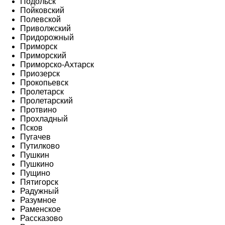
Подольск
Пойковский
Полевской
Приволжский
Придорожный
Приморск
Приморский
Приморско-Ахтарск
Приозерск
Прокопьевск
Пролетарск
Пролетарский
Протвино
Прохладный
Псков
Пугачев
Путилково
Пушкин
Пушкино
Пущино
Пятигорск
Радужный
Разумное
Раменское
Рассказово