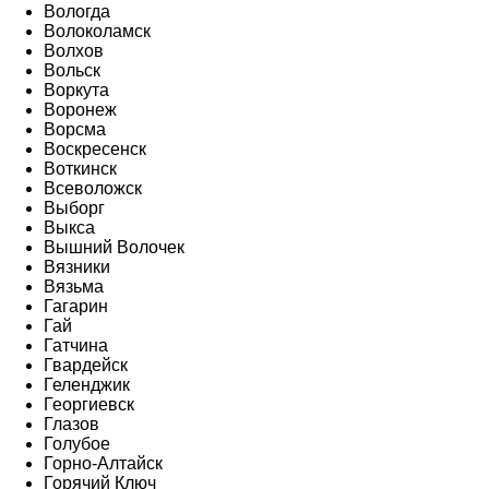
Вологда
Волоколамск
Волхов
Вольск
Воркута
Воронеж
Ворсма
Воскресенск
Воткинск
Всеволожск
Выборг
Выкса
Вышний Волочек
Вязники
Вязьма
Гагарин
Гай
Гатчина
Гвардейск
Геленджик
Георгиевск
Глазов
Голубое
Горно-Алтайск
Горячий Ключ