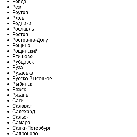
Ревда
Реж
Реутов
Ржев
Родники
Рославль
Ростов
Ростов-на-Дону
Рощино
Рощинский
Ртищево
Рубцовск
Руза
Рузаевка
Русско-Высоцкое
Рыбинск
Ряжск
Рязань
Саки
Салават
Салехард
Сальск
Самара
Санкт-Петербург
Сапроново