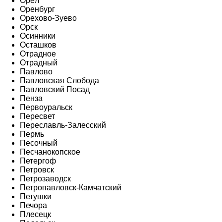
Орёл
Оренбург
Орехово-Зуево
Орск
Осинники
Осташков
Отрадное
Отрадный
Павлово
Павловская Слобода
Павловский Посад
Пенза
Первоуральск
Пересвет
Переславль-Залесский
Пермь
Песочный
Песчанокопское
Петергоф
Петровск
Петрозаводск
Петропавловск-Камчатский
Петушки
Печора
Плесецк