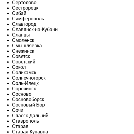
Сертолово
Сестрорецк
Сибай
Симферополь
Славгород
Славянск-на-Кубани
Сланцы
Смоленск
Смышляевка
Снежинск
Советск
Советский
Сокол
Соликамск
Солнечногорск
Соль-Илецк
Сорочинск
Сосново
Сосновоборск
Сосновый Бор
Сочи
Спасск-Дальний
Ставрополь
Старая
Старая Купавна