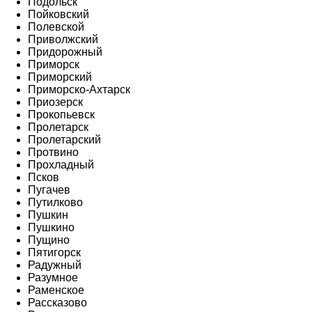
Подольск
Пойковский
Полевской
Приволжский
Придорожный
Приморск
Приморский
Приморско-Ахтарск
Приозерск
Прокопьевск
Пролетарск
Пролетарский
Протвино
Прохладный
Псков
Пугачев
Путилково
Пушкин
Пушкино
Пущино
Пятигорск
Радужный
Разумное
Раменское
Рассказово