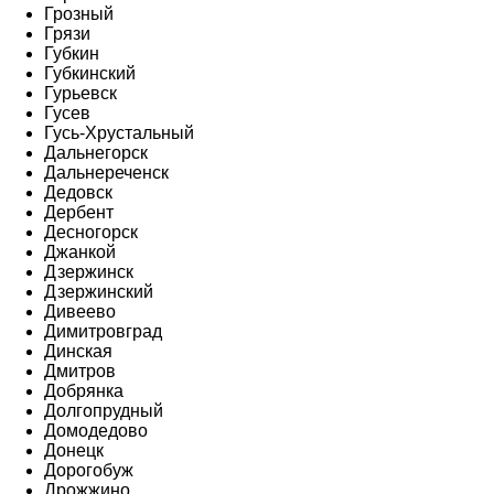
Грозный
Грязи
Губкин
Губкинский
Гурьевск
Гусев
Гусь-Хрустальный
Дальнегорск
Дальнереченск
Дедовск
Дербент
Десногорск
Джанкой
Дзержинск
Дзержинский
Дивеево
Димитровград
Динская
Дмитров
Добрянка
Долгопрудный
Домодедово
Донецк
Дорогобуж
Дрожжино