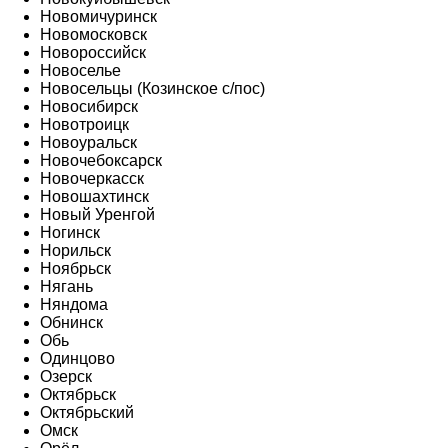
Новомичуринск
Новомосковск
Новороссийск
Новоселье
Новосельцы (Козинское с/пос)
Новосибирск
Новотроицк
Новоуральск
Новочебоксарск
Новочеркасск
Новошахтинск
Новый Уренгой
Ногинск
Норильск
Ноябрьск
Нягань
Няндома
Обнинск
Обь
Одинцово
Озерск
Октябрьск
Октябрьский
Омск