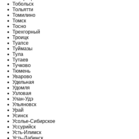
Тобольск
Тольятти
Томилино
Томск
Тосно
Трехгорный
Троицк
Туапсе
Туймазы
Тула
Тутаев
Тучково
Тюмень
Уварово
Удельная
Удомля
Узловая
Улан-Удэ
Ульяновск
Урай
Усинск
Усолье-Сибирское
Уссурийск
Усть-Илимск
Усть-Лабинск