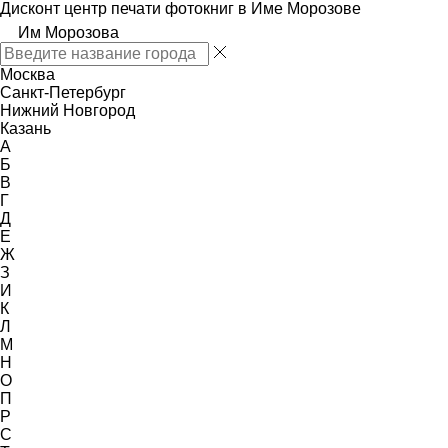
Дисконт центр печати фотокниг в Име Морозове
Им Морозова
Москва
Санкт-Петербург
Нижний Новгород
Казань
А
Б
В
Г
Д
Е
Ж
З
И
К
Л
М
Н
О
П
Р
С