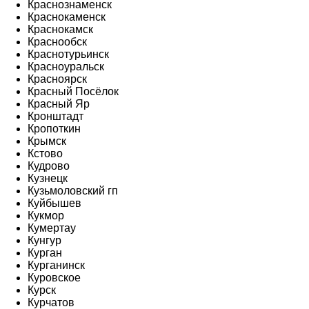
Краснознаменск
Краснокаменск
Краснокамск
Краснообск
Краснотурьинск
Красноуральск
Красноярск
Красный Посёлок
Красный Яр
Кронштадт
Кропоткин
Крымск
Кстово
Кудрово
Кузнецк
Кузьмоловский гп
Куйбышев
Кукмор
Кумертау
Кунгур
Курган
Курганинск
Куровское
Курск
Курчатов