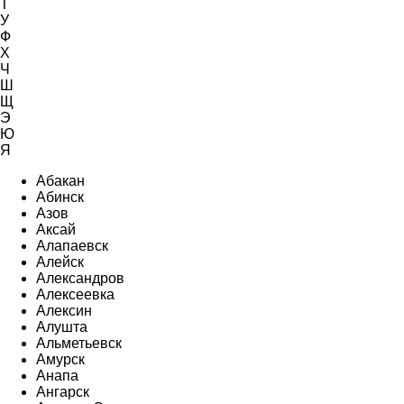
Т
У
Ф
Х
Ч
Ш
Щ
Э
Ю
Я
Абакан
Абинск
Азов
Аксай
Алапаевск
Алейск
Александров
Алексеевка
Алексин
Алушта
Альметьевск
Амурск
Анапа
Ангарск