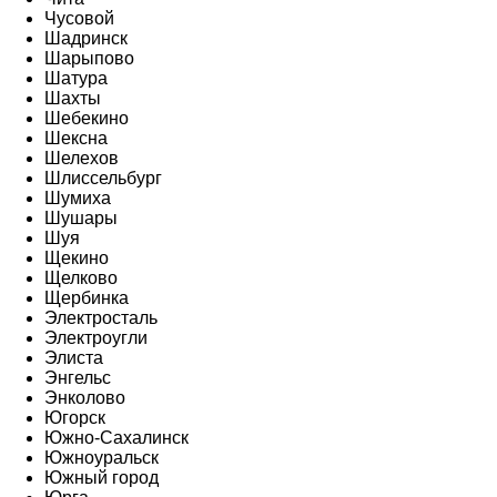
Чусовой
Шадринск
Шарыпово
Шатура
Шахты
Шебекино
Шексна
Шелехов
Шлиссельбург
Шумиха
Шушары
Шуя
Щекино
Щелково
Щербинка
Электросталь
Электроугли
Элиста
Энгельс
Энколово
Югорск
Южно-Сахалинск
Южноуральск
Южный город