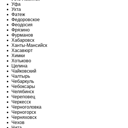
Уфа
Ухта
Фатеж
Федоровское
Феодосия
Фрязино
Фурманов
Хабаровск
Ханты-Мансийск
Хасавюрт
Химки
Хотьково
Целина
Чайковский
Чалтырь
Чебаркуль
Чебоксары
Челябинск
Череповец
Черкесск
Черноголовка
Черногорск
Черняховск
Чехов
Чита