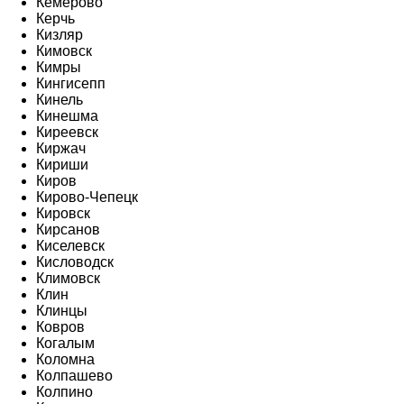
Кемерово
Керчь
Кизляр
Кимовск
Кимры
Кингисепп
Кинель
Кинешма
Киреевск
Киржач
Кириши
Киров
Кирово-Чепецк
Кировск
Кирсанов
Киселевск
Кисловодск
Климовск
Клин
Клинцы
Ковров
Когалым
Коломна
Колпашево
Колпино