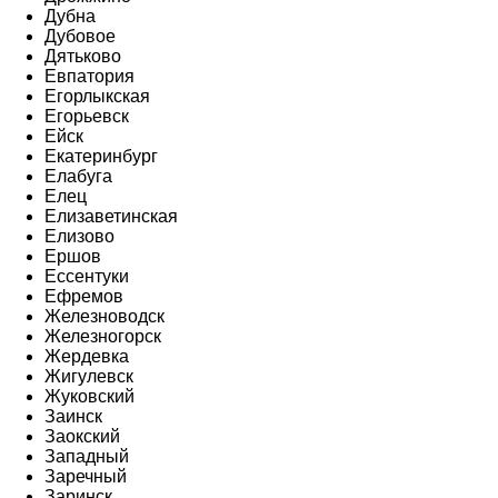
Дубна
Дубовое
Дятьково
Евпатория
Егорлыкская
Егорьевск
Ейск
Екатеринбург
Елабуга
Елец
Елизаветинская
Елизово
Ершов
Ессентуки
Ефремов
Железноводск
Железногорск
Жердевка
Жигулевск
Жуковский
Заинск
Заокский
Западный
Заречный
Заринск