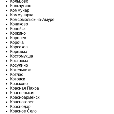
Кольцово
Кольчугино
Коммунар
Коммунарка
Комсомольск-на-Амуре
Конаково
Копейск
Коркино
Королев
Короча
Корсаков
Коряжма
Костомукша
Кострома
Косулино
Котельники
Котлас
Котовск
Красково
Красная Пахра
Красненькая
Красноармейск
Красногорск
Краснодар
Красное Село