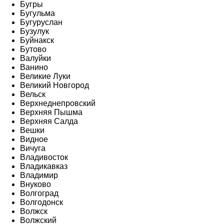
Бугры
Бугульма
Бугуруслан
Бузулук
Буйнакск
Бутово
Валуйки
Ванино
Великие Луки
Великий Новгород
Вельск
Верхнеднепровский
Верхняя Пышма
Верхняя Салда
Вешки
Видное
Вичуга
Владивосток
Владикавказ
Владимир
Внуково
Волгоград
Волгодонск
Волжск
Волжский