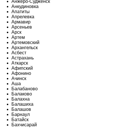
Анжеро-Судженск
Анкудиновка
Апатиты
Апрелевка
Армавир
Арсеньев
Арск
Артем
Артемовский
Архангельск
Асбест
Астрахань
Аткарск
Афипский
Афонино
Ачинск
Аша
Балабаново
Балаково
Балахна
Балашиха
Балашов
Барнаул
Батайск
Бахчисарай