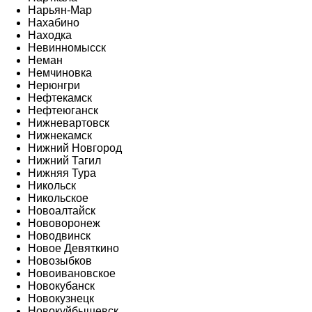
Нарьян-Мар
Нахабино
Находка
Невинномысск
Неман
Немчиновка
Нерюнгри
Нефтекамск
Нефтеюганск
Нижневартовск
Нижнекамск
Нижний Новгород
Нижний Тагил
Нижняя Тура
Никольск
Никольское
Новоалтайск
Нововоронеж
Новодвинск
Новое Девяткино
Новозыбков
Новоивановское
Новокубанск
Новокузнецк
Новокуйбышевск