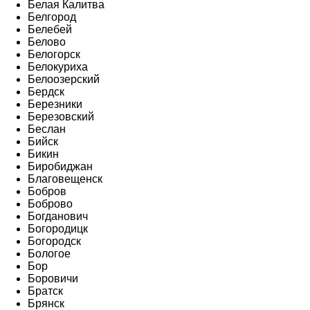
Белая Калитва
Белгород
Белебей
Белово
Белогорск
Белокуриха
Белоозерский
Бердск
Березники
Березовский
Беслан
Бийск
Бикин
Биробиджан
Благовещенск
Бобров
Боброво
Богданович
Богородицк
Богородск
Бологое
Бор
Боровичи
Братск
Брянск