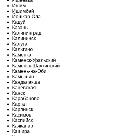
Ишеевка
Ишим
Ишимбай
Йошкар-Ола
Кадуй
Казань
Калининград
Калининск
Калуга
Кальтино
Каменка
Каменск-Уральский
Каменск-Шахтинский
Камень-на-Оби
Камышин
Кандалакша
Каневская
Канск
Карабаново
Каргат
Карпинск
Касимов
Каспийск
Качканар
Кашира