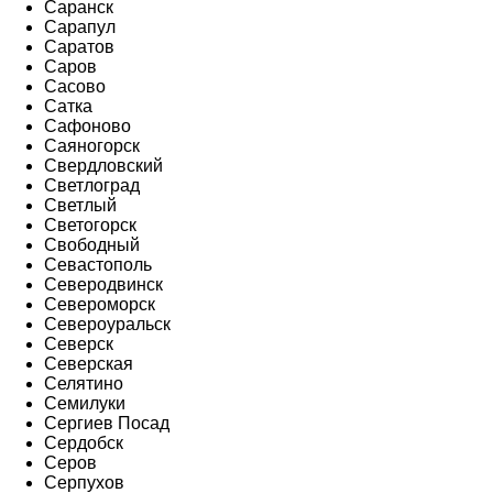
Саранск
Сарапул
Саратов
Саров
Сасово
Сатка
Сафоново
Саяногорск
Свердловский
Светлоград
Светлый
Светогорск
Свободный
Севастополь
Северодвинск
Североморск
Североуральск
Северск
Северская
Селятино
Семилуки
Сергиев Посад
Сердобск
Серов
Серпухов