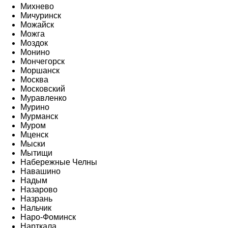
Михнево
Мичуринск
Можайск
Можга
Моздок
Монино
Мончегорск
Моршанск
Москва
Московский
Муравленко
Мурино
Мурманск
Муром
Мценск
Мыски
Мытищи
Набережные Челны
Навашино
Надым
Назарово
Назрань
Нальчик
Наро-Фоминск
Нарткала