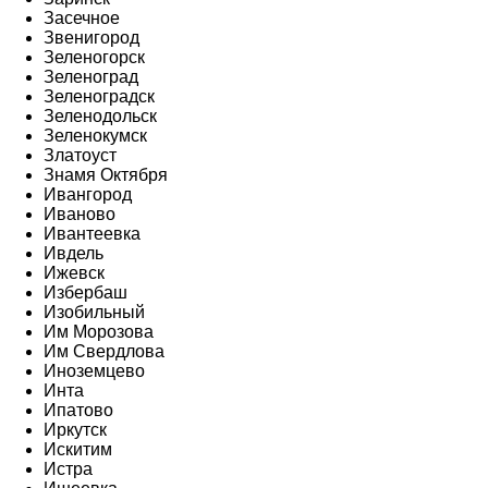
Засечное
Звенигород
Зеленогорск
Зеленоград
Зеленоградск
Зеленодольск
Зеленокумск
Златоуст
Знамя Октября
Ивангород
Иваново
Ивантеевка
Ивдель
Ижевск
Избербаш
Изобильный
Им Морозова
Им Свердлова
Иноземцево
Инта
Ипатово
Иркутск
Искитим
Истра