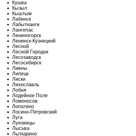
Кушва
Кызыл
Кыштым
Лабинск
Лабытнанги
Лангепас
Лениногорск
Ленинск-Кузнецкий
Лесной
Лесной Городок
Лесозаводск
Лесосибирск
Ливны
Липецк
Лиски
Лихославль
Лобня
Лодейное Поле
Ломоносов
Лопатино
Лосино-Петровский
Луга
Луховицы
Лысьва
Лыткарино