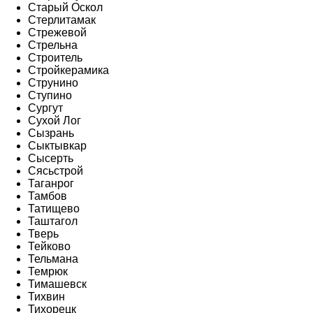
Старый Оскол
Стерлитамак
Стрежевой
Стрельна
Строитель
Стройкерамика
Струнино
Ступино
Сургут
Сухой Лог
Сызрань
Сыктывкар
Сысерть
Сясьстрой
Таганрог
Тамбов
Татищево
Таштагол
Тверь
Тейково
Тельмана
Темрюк
Тимашевск
Тихвин
Тихорецк