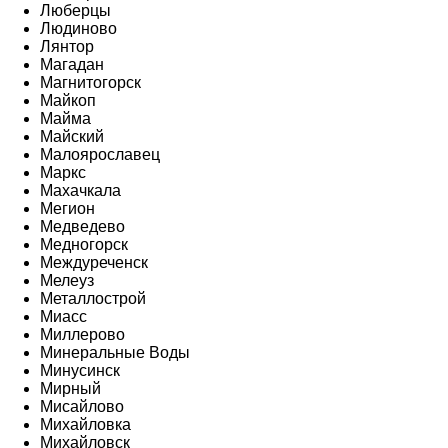
Люберцы
Людиново
Лянтор
Магадан
Магнитогорск
Майкоп
Майма
Майский
Малоярославец
Маркс
Махачкала
Мегион
Медведево
Медногорск
Междуреченск
Мелеуз
Металлострой
Миасс
Миллерово
Минеральные Воды
Минусинск
Мирный
Мисайлово
Михайловка
Михайловск