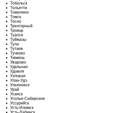
Тобольск
Тольятти
Томилино
Томск
Тосно
Трехгорный
Троицк
Туапсе
Туймазы
Тула
Тутаев
Тучково
Тюмень
Уварово
Удельная
Удомля
Узловая
Улан-Удэ
Ульяновск
Урай
Усинск
Усолье-Сибирское
Уссурийск
Усть-Илимск
Усть-Лабинск