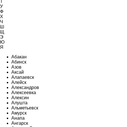
Т
У
Ф
Х
Ч
Ш
Щ
Э
Ю
Я
Абакан
Абинск
Азов
Аксай
Алапаевск
Алейск
Александров
Алексеевка
Алексин
Алушта
Альметьевск
Амурск
Анапа
Ангарск