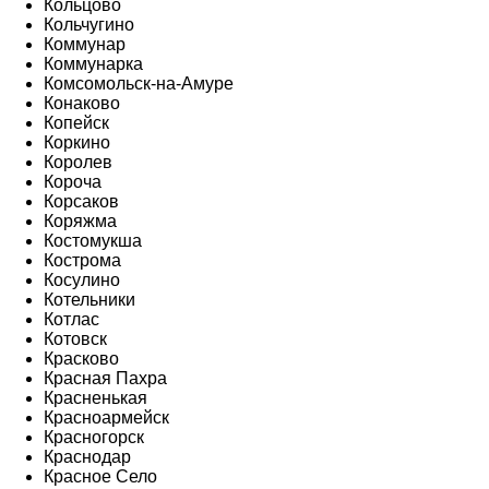
Кольцово
Кольчугино
Коммунар
Коммунарка
Комсомольск-на-Амуре
Конаково
Копейск
Коркино
Королев
Короча
Корсаков
Коряжма
Костомукша
Кострома
Косулино
Котельники
Котлас
Котовск
Красково
Красная Пахра
Красненькая
Красноармейск
Красногорск
Краснодар
Красное Село