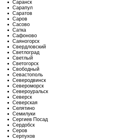
Саранск
Сарапул
Саратов
Саров
Сасово
Сатка
Сафоново
Саяногорск
Свердловский
Светлоград
Светлый
Светогорск
Свободный
Севастополь
Северодвинск
Североморск
Североуральск
Северск
Северская
Селятино
Семилуки
Сергиев Посад
Сердобск
Серов
Серпухов