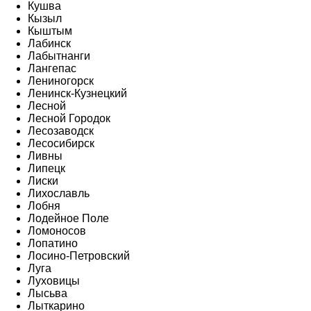
Кушва
Кызыл
Кыштым
Лабинск
Лабытнанги
Лангепас
Лениногорск
Ленинск-Кузнецкий
Лесной
Лесной Городок
Лесозаводск
Лесосибирск
Ливны
Липецк
Лиски
Лихославль
Лобня
Лодейное Поле
Ломоносов
Лопатино
Лосино-Петровский
Луга
Луховицы
Лысьва
Лыткарино