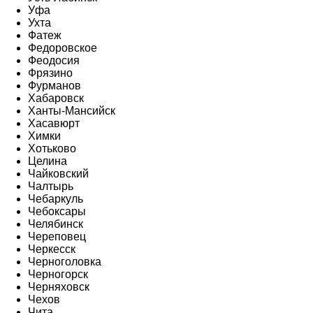
Уфа
Ухта
Фатеж
Федоровское
Феодосия
Фрязино
Фурманов
Хабаровск
Ханты-Мансийск
Хасавюрт
Химки
Хотьково
Целина
Чайковский
Чалтырь
Чебаркуль
Чебоксары
Челябинск
Череповец
Черкесск
Черноголовка
Черногорск
Черняховск
Чехов
Чита