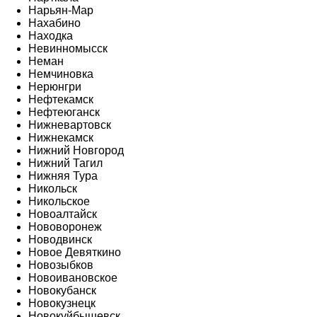
Нарьян-Мар
Нахабино
Находка
Невинномысск
Неман
Немчиновка
Нерюнгри
Нефтекамск
Нефтеюганск
Нижневартовск
Нижнекамск
Нижний Новгород
Нижний Тагил
Нижняя Тура
Никольск
Никольское
Новоалтайск
Нововоронеж
Новодвинск
Новое Девяткино
Новозыбков
Новоивановское
Новокубанск
Новокузнецк
Новокуйбышевск