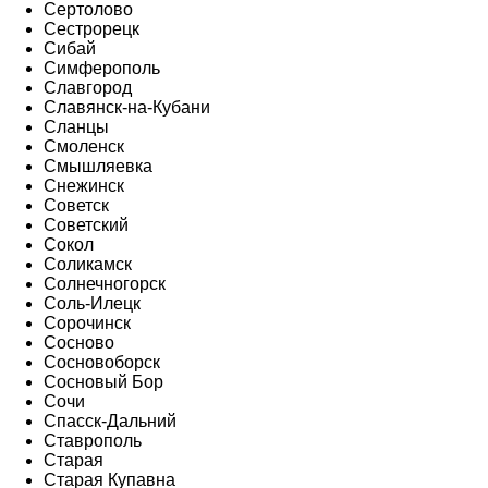
Сертолово
Сестрорецк
Сибай
Симферополь
Славгород
Славянск-на-Кубани
Сланцы
Смоленск
Смышляевка
Снежинск
Советск
Советский
Сокол
Соликамск
Солнечногорск
Соль-Илецк
Сорочинск
Сосново
Сосновоборск
Сосновый Бор
Сочи
Спасск-Дальний
Ставрополь
Старая
Старая Купавна