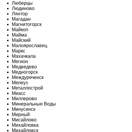
Люберцы
Людиново
Лянтор
Магадан
Магнитогорск
Майкоп
Майма
Майский
Малоярославец
Маркс
Махачкала
Мегион
Медведево
Медногорск
Междуреченск
Мелеуз
Металлострой
Миасс
Миллерово
Минеральные Воды
Минусинск
Мирный
Мисайлово
Михайловка
Михайловск