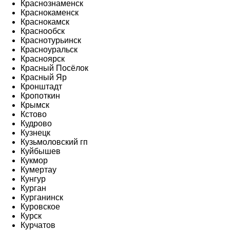
Краснознаменск
Краснокаменск
Краснокамск
Краснообск
Краснотурьинск
Красноуральск
Красноярск
Красный Посёлок
Красный Яр
Кронштадт
Кропоткин
Крымск
Кстово
Кудрово
Кузнецк
Кузьмоловский гп
Куйбышев
Кукмор
Кумертау
Кунгур
Курган
Курганинск
Куровское
Курск
Курчатов