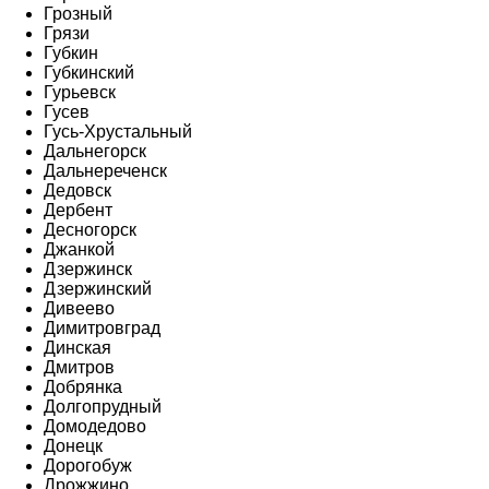
Грозный
Грязи
Губкин
Губкинский
Гурьевск
Гусев
Гусь-Хрустальный
Дальнегорск
Дальнереченск
Дедовск
Дербент
Десногорск
Джанкой
Дзержинск
Дзержинский
Дивеево
Димитровград
Динская
Дмитров
Добрянка
Долгопрудный
Домодедово
Донецк
Дорогобуж
Дрожжино