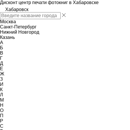
Дисконт центр печати фотокниг в Хабаровске
Хабаровск
Москва
Санкт-Петербург
Нижний Новгород
Казань
А
Б
В
Г
Д
Е
Ж
З
И
К
Л
М
Н
О
П
Р
С