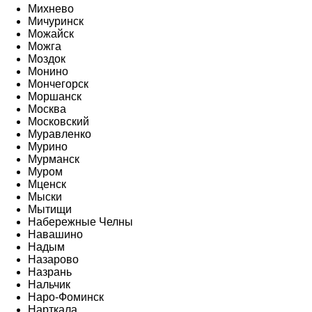
Михнево
Мичуринск
Можайск
Можга
Моздок
Монино
Мончегорск
Моршанск
Москва
Московский
Муравленко
Мурино
Мурманск
Муром
Мценск
Мыски
Мытищи
Набережные Челны
Навашино
Надым
Назарово
Назрань
Нальчик
Наро-Фоминск
Нарткала