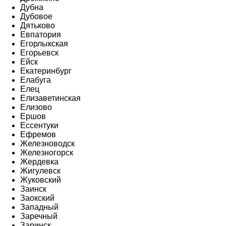
Дубна
Дубовое
Дятьково
Евпатория
Егорлыкская
Егорьевск
Ейск
Екатеринбург
Елабуга
Елец
Елизаветинская
Елизово
Ершов
Ессентуки
Ефремов
Железноводск
Железногорск
Жердевка
Жигулевск
Жуковский
Заинск
Заокский
Западный
Заречный
Заринск