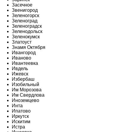
Засечное
Звенигород
Зеленогорск
Зеленоград
Зеленоградск
Зеленодольск
Зеленокумск
Златоуст
Знамя Октября
Ивангород
Иваново
Ивантеевка
Ивдель
Ижевск
Избербаш
Изобильный
Им Морозова
Им Свердлова
Иноземцево
Инта
Ипатово
Иркутск
Искитим
Истра