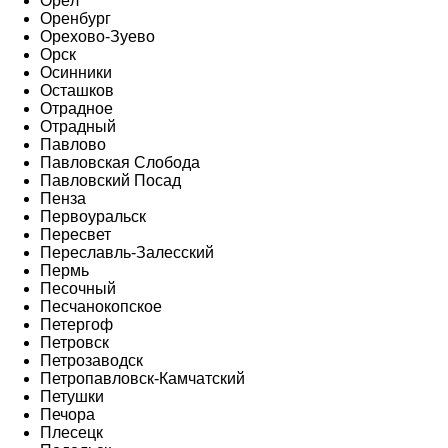
Орёл
Оренбург
Орехово-Зуево
Орск
Осинники
Осташков
Отрадное
Отрадный
Павлово
Павловская Слобода
Павловский Посад
Пенза
Первоуральск
Пересвет
Переславль-Залесский
Пермь
Песочный
Песчанокопское
Петергоф
Петровск
Петрозаводск
Петропавловск-Камчатский
Петушки
Печора
Плесецк