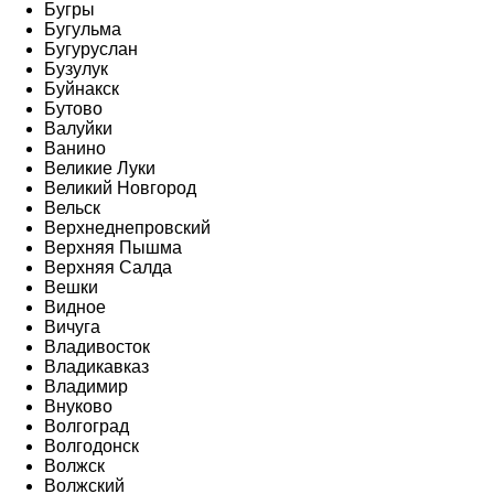
Бугры
Бугульма
Бугуруслан
Бузулук
Буйнакск
Бутово
Валуйки
Ванино
Великие Луки
Великий Новгород
Вельск
Верхнеднепровский
Верхняя Пышма
Верхняя Салда
Вешки
Видное
Вичуга
Владивосток
Владикавказ
Владимир
Внуково
Волгоград
Волгодонск
Волжск
Волжский