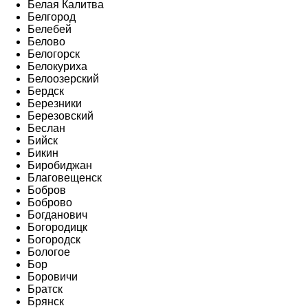
Белая Калитва
Белгород
Белебей
Белово
Белогорск
Белокуриха
Белоозерский
Бердск
Березники
Березовский
Беслан
Бийск
Бикин
Биробиджан
Благовещенск
Бобров
Боброво
Богданович
Богородицк
Богородск
Бологое
Бор
Боровичи
Братск
Брянск