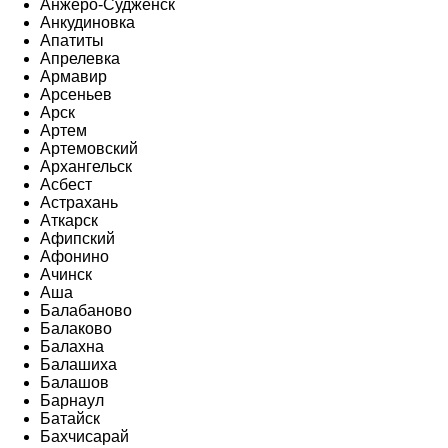
Анжеро-Судженск
Анкудиновка
Апатиты
Апрелевка
Армавир
Арсеньев
Арск
Артем
Артемовский
Архангельск
Асбест
Астрахань
Аткарск
Афипский
Афонино
Ачинск
Аша
Балабаново
Балаково
Балахна
Балашиха
Балашов
Барнаул
Батайск
Бахчисарай