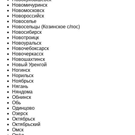
Новомичуринск
Новомосковск
Новороссийск
Новоселье
Новосельцы (Козинское с/пос)
Новосибирск
Новотроицк
Новоуральск
Новочебоксарск
Новочеркасск
Новошахтинск
Новый Уренгой
Ногинск
Норильск
Ноябрьск
Нягань
Няндома
Обнинск
Обь
Одинцово
Озерск
Октябрьск
Октябрьский
Омск