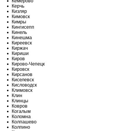
Кемерово
Керчь
Кизляр
Кимовск
Кимры
Кингисепп
Кинель
Кинешма
Киреевск
Киржач
Кириши
Киров
Кирово-Чепецк
Кировск
Кирсанов
Киселевск
Кисловодск
Климовск
Клин
Клинцы
Ковров
Когалым
Коломна
Колпашево
Колпино