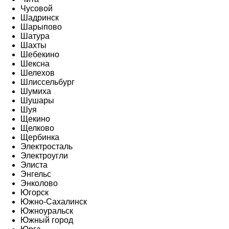
Чусовой
Шадринск
Шарыпово
Шатура
Шахты
Шебекино
Шексна
Шелехов
Шлиссельбург
Шумиха
Шушары
Шуя
Щекино
Щелково
Щербинка
Электросталь
Электроугли
Элиста
Энгельс
Энколово
Югорск
Южно-Сахалинск
Южноуральск
Южный город