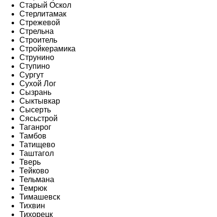
Старый Оскол
Стерлитамак
Стрежевой
Стрельна
Строитель
Стройкерамика
Струнино
Ступино
Сургут
Сухой Лог
Сызрань
Сыктывкар
Сысерть
Сясьстрой
Таганрог
Тамбов
Татищево
Таштагол
Тверь
Тейково
Тельмана
Темрюк
Тимашевск
Тихвин
Тихорецк