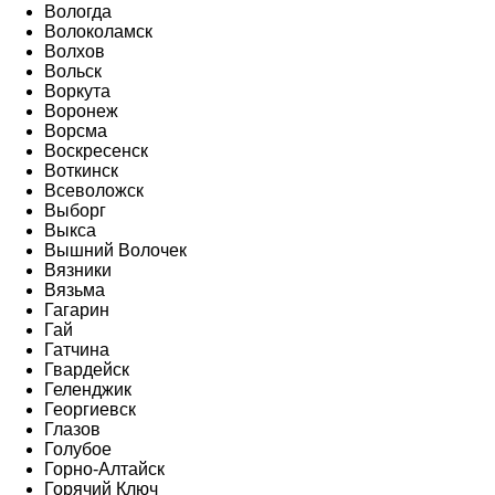
Вологда
Волоколамск
Волхов
Вольск
Воркута
Воронеж
Ворсма
Воскресенск
Воткинск
Всеволожск
Выборг
Выкса
Вышний Волочек
Вязники
Вязьма
Гагарин
Гай
Гатчина
Гвардейск
Геленджик
Георгиевск
Глазов
Голубое
Горно-Алтайск
Горячий Ключ