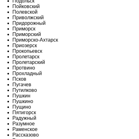
Подольск
Пойковский
Полевской
Приволжский
Придорожный
Приморск
Приморский
Приморско-Ахтарск
Приозерск
Прокопьевск
Пролетарск
Пролетарский
Протвино
Прохладный
Псков
Пугачев
Путилково
Пушкин
Пушкино
Пущино
Пятигорск
Радужный
Разумное
Раменское
Рассказово