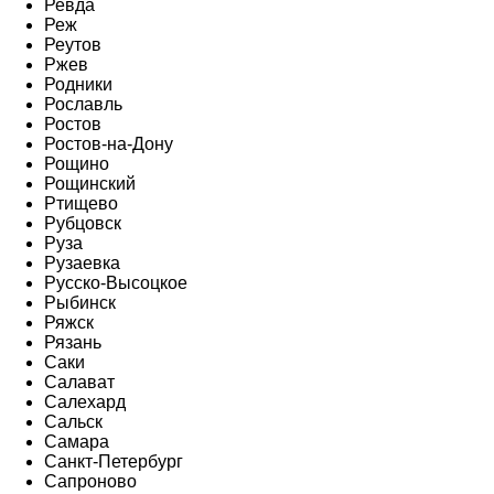
Ревда
Реж
Реутов
Ржев
Родники
Рославль
Ростов
Ростов-на-Дону
Рощино
Рощинский
Ртищево
Рубцовск
Руза
Рузаевка
Русско-Высоцкое
Рыбинск
Ряжск
Рязань
Саки
Салават
Салехард
Сальск
Самара
Санкт-Петербург
Сапроново