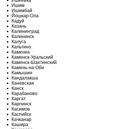
Ишеевка
Ишим
Ишимбай
Йошкар-Ола
Кадуй
Казань
Калининград
Калининск
Калуга
Кальтино
Каменка
Каменск-Уральский
Каменск-Шахтинский
Камень-на-Оби
Камышин
Кандалакша
Каневская
Канск
Карабаново
Каргат
Карпинск
Касимов
Каспийск
Качканар
Кашира