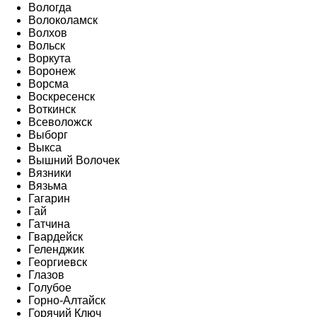
Вологда
Волоколамск
Волхов
Вольск
Воркута
Воронеж
Ворсма
Воскресенск
Воткинск
Всеволожск
Выборг
Выкса
Вышний Волочек
Вязники
Вязьма
Гагарин
Гай
Гатчина
Гвардейск
Геленджик
Георгиевск
Глазов
Голубое
Горно-Алтайск
Горячий Ключ