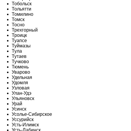
Тобольск
Тольятти
Томилино
Томск
Тосно
Трехгорный
Троицк
Туапсе
Туймазы
Тула
Тутаев
Тучково
Тюмень
Уварово
Удельная
Удомля
Узловая
Улан-Удэ
Ульяновск
Урай
Усинск
Усолье-Сибирское
Уссурийск
Усть-Илимск
Усть-Лабинск