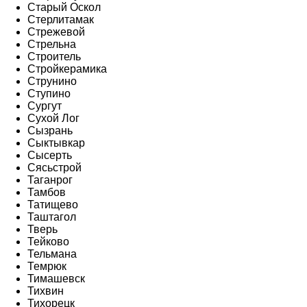
Старый Оскол
Стерлитамак
Стрежевой
Стрельна
Строитель
Стройкерамика
Струнино
Ступино
Сургут
Сухой Лог
Сызрань
Сыктывкар
Сысерть
Сясьстрой
Таганрог
Тамбов
Татищево
Таштагол
Тверь
Тейково
Тельмана
Темрюк
Тимашевск
Тихвин
Тихорецк