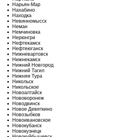
Нарьян-Мар
Нахабино
Находка
Невинномысск
Неман
Немчиновка
Нерюнгри
Нефтекамск
Нефтеюганск
Нижневартовск
Нижнекамск
Нижний Новгород
Нижний Тагил
Нижняя Тура
Никольск
Никольское
Новоалтайск
Нововоронеж
Новодвинск
Новое Девяткино
Новозыбков
Новоивановское
Новокубанск
Новокузнецк
Новокуйбышевск