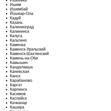
Ишеевка
Ишим
Ишимбай
Йошкар-Ола
Кадуй
Казань
Калининград
Калининск
Калуга
Кальтино
Каменка
Каменск-Уральский
Каменск-Шахтинский
Камень-на-Оби
Камышин
Кандалакша
Каневская
Канск
Карабаново
Каргат
Карпинск
Касимов
Каспийск
Качканар
Кашира