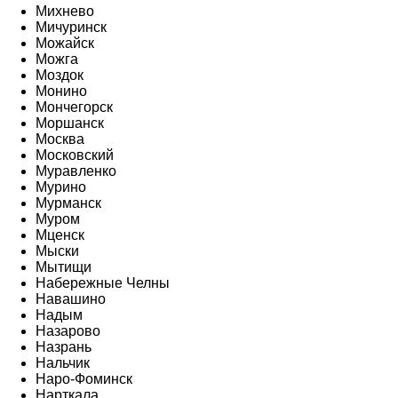
Михнево
Мичуринск
Можайск
Можга
Моздок
Монино
Мончегорск
Моршанск
Москва
Московский
Муравленко
Мурино
Мурманск
Муром
Мценск
Мыски
Мытищи
Набережные Челны
Навашино
Надым
Назарово
Назрань
Нальчик
Наро-Фоминск
Нарткала