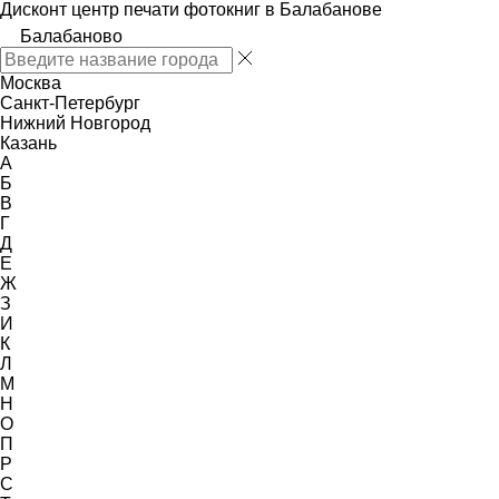
Дисконт центр печати фотокниг в Балабанове
Балабаново
Москва
Санкт-Петербург
Нижний Новгород
Казань
А
Б
В
Г
Д
Е
Ж
З
И
К
Л
М
Н
О
П
Р
С