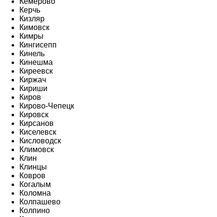
Кемерово
Керчь
Кизляр
Кимовск
Кимры
Кингисепп
Кинель
Кинешма
Киреевск
Киржач
Кириши
Киров
Кирово-Чепецк
Кировск
Кирсанов
Киселевск
Кисловодск
Климовск
Клин
Клинцы
Ковров
Когалым
Коломна
Колпашево
Колпино