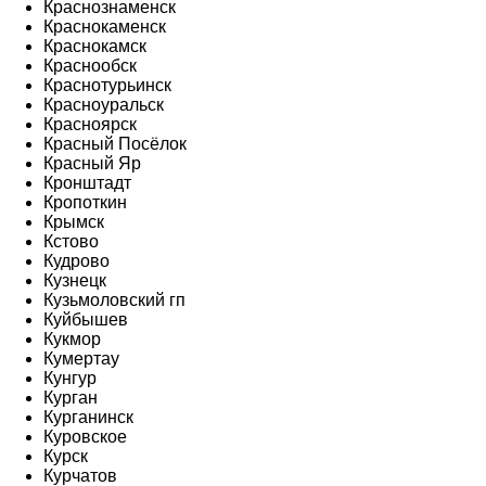
Краснознаменск
Краснокаменск
Краснокамск
Краснообск
Краснотурьинск
Красноуральск
Красноярск
Красный Посёлок
Красный Яр
Кронштадт
Кропоткин
Крымск
Кстово
Кудрово
Кузнецк
Кузьмоловский гп
Куйбышев
Кукмор
Кумертау
Кунгур
Курган
Курганинск
Куровское
Курск
Курчатов