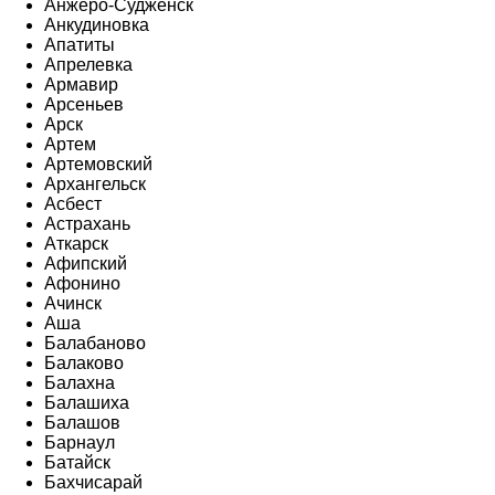
Анжеро-Судженск
Анкудиновка
Апатиты
Апрелевка
Армавир
Арсеньев
Арск
Артем
Артемовский
Архангельск
Асбест
Астрахань
Аткарск
Афипский
Афонино
Ачинск
Аша
Балабаново
Балаково
Балахна
Балашиха
Балашов
Барнаул
Батайск
Бахчисарай