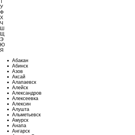
Т
У
Ф
Х
Ч
Ш
Щ
Э
Ю
Я
Абакан
Абинск
Азов
Аксай
Алапаевск
Алейск
Александров
Алексеевка
Алексин
Алушта
Альметьевск
Амурск
Анапа
Ангарск