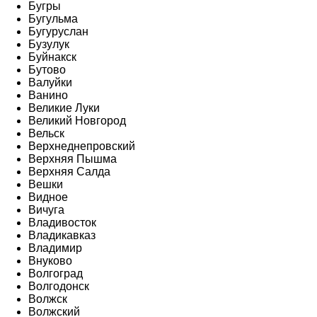
Бугры
Бугульма
Бугуруслан
Бузулук
Буйнакск
Бутово
Валуйки
Ванино
Великие Луки
Великий Новгород
Вельск
Верхнеднепровский
Верхняя Пышма
Верхняя Салда
Вешки
Видное
Вичуга
Владивосток
Владикавказ
Владимир
Внуково
Волгоград
Волгодонск
Волжск
Волжский