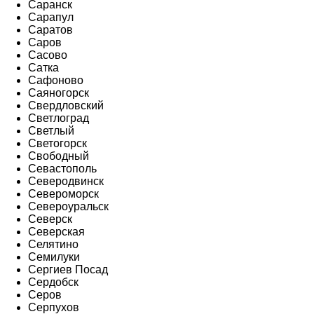
Саранск
Сарапул
Саратов
Саров
Сасово
Сатка
Сафоново
Саяногорск
Свердловский
Светлоград
Светлый
Светогорск
Свободный
Севастополь
Северодвинск
Североморск
Североуральск
Северск
Северская
Селятино
Семилуки
Сергиев Посад
Сердобск
Серов
Серпухов