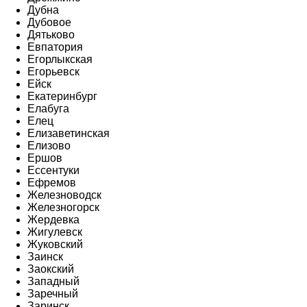
Дубна
Дубовое
Дятьково
Евпатория
Егорлыкская
Егорьевск
Ейск
Екатеринбург
Елабуга
Елец
Елизаветинская
Елизово
Ершов
Ессентуки
Ефремов
Железноводск
Железногорск
Жердевка
Жигулевск
Жуковский
Заинск
Заокский
Западный
Заречный
Заринск