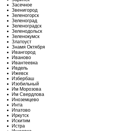
Засечное
Звенигород
Зеленогорск
Зеленоград
Зеленоградск
Зеленодольск
Зеленокумск
Златоуст
Знамя Октября
Ивангород
Иваново
Ивантеевка
Ивдель
Ижевск
Избербаш
Изобильный
Им Морозова
Им Свердлова
Иноземцево
Инта
Ипатово
Иркутск
Искитим
Истра