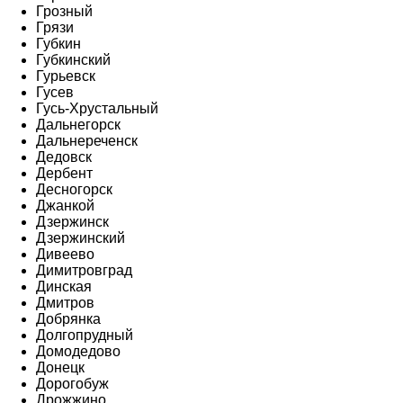
Грозный
Грязи
Губкин
Губкинский
Гурьевск
Гусев
Гусь-Хрустальный
Дальнегорск
Дальнереченск
Дедовск
Дербент
Десногорск
Джанкой
Дзержинск
Дзержинский
Дивеево
Димитровград
Динская
Дмитров
Добрянка
Долгопрудный
Домодедово
Донецк
Дорогобуж
Дрожжино