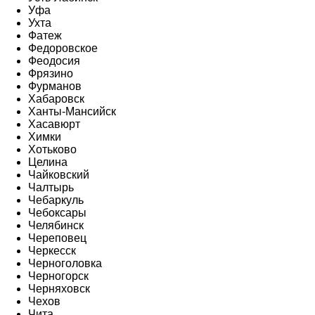
Уфа
Ухта
Фатеж
Федоровское
Феодосия
Фрязино
Фурманов
Хабаровск
Ханты-Мансийск
Хасавюрт
Химки
Хотьково
Целина
Чайковский
Чалтырь
Чебаркуль
Чебоксары
Челябинск
Череповец
Черкесск
Черноголовка
Черногорск
Черняховск
Чехов
Чита