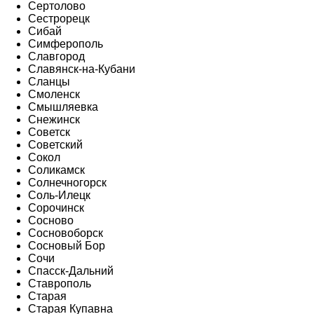
Сертолово
Сестрорецк
Сибай
Симферополь
Славгород
Славянск-на-Кубани
Сланцы
Смоленск
Смышляевка
Снежинск
Советск
Советский
Сокол
Соликамск
Солнечногорск
Соль-Илецк
Сорочинск
Сосново
Сосновоборск
Сосновый Бор
Сочи
Спасск-Дальний
Ставрополь
Старая
Старая Купавна