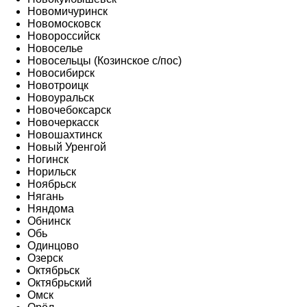
Новомичуринск
Новомосковск
Новороссийск
Новоселье
Новосельцы (Козинское с/пос)
Новосибирск
Новотроицк
Новоуральск
Новочебоксарск
Новочеркасск
Новошахтинск
Новый Уренгой
Ногинск
Норильск
Ноябрьск
Нягань
Няндома
Обнинск
Обь
Одинцово
Озерск
Октябрьск
Октябрьский
Омск