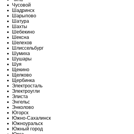
Чусовой
Шадринск
Шарыпово
Шатура
Шахты
Шебекино
Шексна
Шелехов
Шлиссельбург
Шумиха
Шушары
Шуя
Щекино
Щелково
Щербинка
Электросталь
Электроугли
Элиста
Энгельс
Энколово
Югорск
Южно-Сахалинск
Южноуральск
Южный город