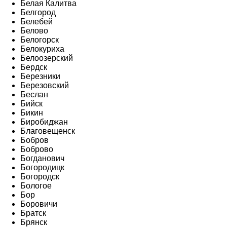
Белая Калитва
Белгород
Белебей
Белово
Белогорск
Белокуриха
Белоозерский
Бердск
Березники
Березовский
Беслан
Бийск
Бикин
Биробиджан
Благовещенск
Бобров
Боброво
Богданович
Богородицк
Богородск
Бологое
Бор
Боровичи
Братск
Брянск