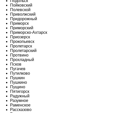
Подольск
Пойковский
Полевской
Приволжский
Придорожный
Приморск
Приморский
Приморско-Ахтарск
Приозерск
Прокопьевск
Пролетарск
Пролетарский
Протвино
Прохладный
Псков
Пугачев
Путилково
Пушкин
Пушкино
Пущино
Пятигорск
Радужный
Разумное
Раменское
Рассказово