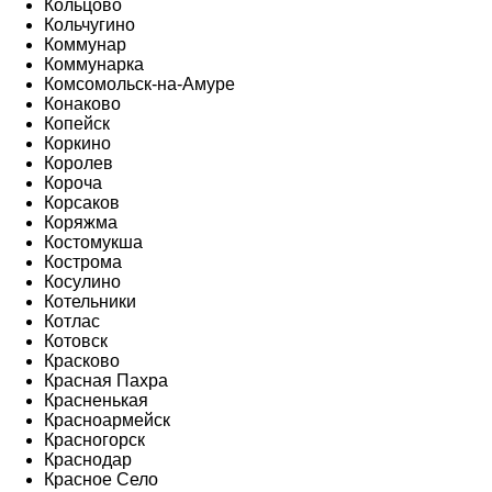
Кольцово
Кольчугино
Коммунар
Коммунарка
Комсомольск-на-Амуре
Конаково
Копейск
Коркино
Королев
Короча
Корсаков
Коряжма
Костомукша
Кострома
Косулино
Котельники
Котлас
Котовск
Красково
Красная Пахра
Красненькая
Красноармейск
Красногорск
Краснодар
Красное Село