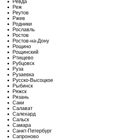
Ревда
Реж
Реутов
Ржев
Родники
Рославль
Ростов
Ростов-на-Дону
Рощино
Рощинский
Ртищево
Рубцовск
Руза
Рузаевка
Русско-Высоцкое
Рыбинск
Ряжск
Рязань
Саки
Салават
Салехард
Сальск
Самара
Санкт-Петербург
Сапроново