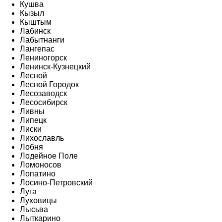
Кушва
Кызыл
Кыштым
Лабинск
Лабытнанги
Лангепас
Лениногорск
Ленинск-Кузнецкий
Лесной
Лесной Городок
Лесозаводск
Лесосибирск
Ливны
Липецк
Лиски
Лихославль
Лобня
Лодейное Поле
Ломоносов
Лопатино
Лосино-Петровский
Луга
Луховицы
Лысьва
Лыткарино