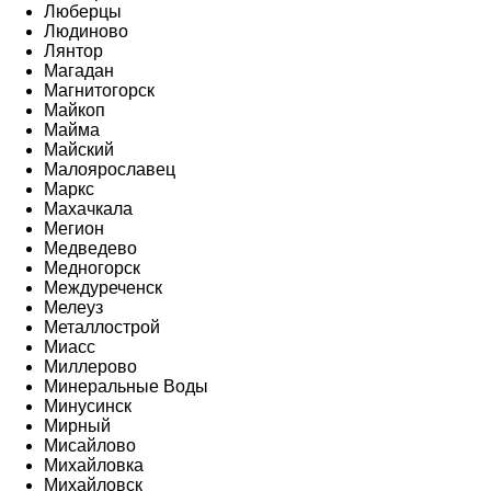
Люберцы
Людиново
Лянтор
Магадан
Магнитогорск
Майкоп
Майма
Майский
Малоярославец
Маркс
Махачкала
Мегион
Медведево
Медногорск
Междуреченск
Мелеуз
Металлострой
Миасс
Миллерово
Минеральные Воды
Минусинск
Мирный
Мисайлово
Михайловка
Михайловск