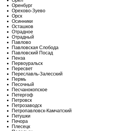
Орёл
Оренбург
Орехово-Зуево
Орск
Осинники
Осташков
Отрадное
Отрадный
Павлово
Павловская Слобода
Павловский Посад
Пенза
Первоуральск
Пересвет
Переславль-Залесский
Пермь
Песочный
Песчанокопское
Петергоф
Петровск
Петрозаводск
Петропавловск-Камчатский
Петушки
Печора
Плесецк