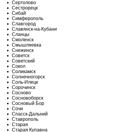
Сертолово
Сестрорецк
Сибай
Симферополь
Славгород
Славянск-на-Кубани
Сланцы
Смоленск
Смышляевка
Снежинск
Советск
Советский
Сокол
Соликамск
Солнечногорск
Соль-Илецк
Сорочинск
Сосново
Сосновоборск
Сосновый Бор
Сочи
Спасск-Дальний
Ставрополь
Старая
Старая Купавна