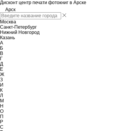
Дисконт центр печати фотокниг в Арске
Арск
Москва
Санкт-Петербург
Нижний Новгород
Казань
А
Б
В
Г
Д
Е
Ж
З
И
К
Л
М
Н
О
П
Р
С