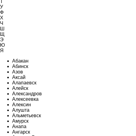
Т
У
Ф
Х
Ч
Ш
Щ
Э
Ю
Я
Абакан
Абинск
Азов
Аксай
Алапаевск
Алейск
Александров
Алексеевка
Алексин
Алушта
Альметьевск
Амурск
Анапа
Ангарск