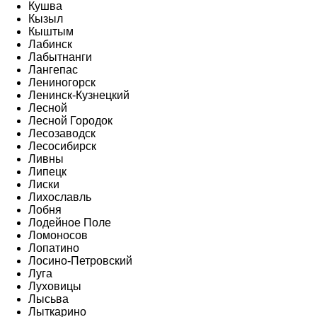
Кушва
Кызыл
Кыштым
Лабинск
Лабытнанги
Лангепас
Лениногорск
Ленинск-Кузнецкий
Лесной
Лесной Городок
Лесозаводск
Лесосибирск
Ливны
Липецк
Лиски
Лихославль
Лобня
Лодейное Поле
Ломоносов
Лопатино
Лосино-Петровский
Луга
Луховицы
Лысьва
Лыткарино