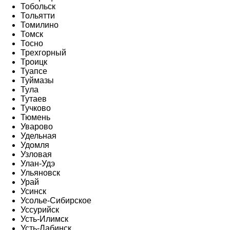
Тобольск
Тольятти
Томилино
Томск
Тосно
Трехгорный
Троицк
Туапсе
Туймазы
Тула
Тутаев
Тучково
Тюмень
Уварово
Удельная
Удомля
Узловая
Улан-Удэ
Ульяновск
Урай
Усинск
Усолье-Сибирское
Уссурийск
Усть-Илимск
Усть-Лабинск