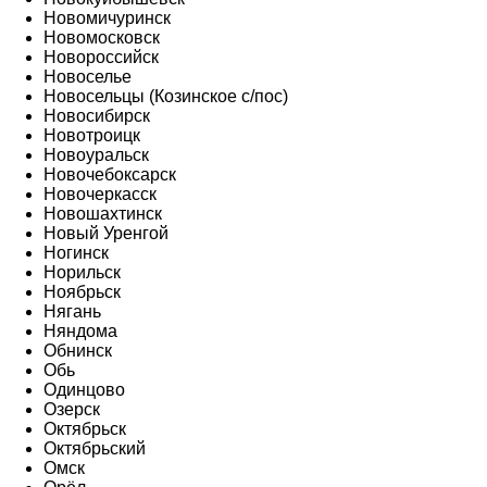
Новомичуринск
Новомосковск
Новороссийск
Новоселье
Новосельцы (Козинское с/пос)
Новосибирск
Новотроицк
Новоуральск
Новочебоксарск
Новочеркасск
Новошахтинск
Новый Уренгой
Ногинск
Норильск
Ноябрьск
Нягань
Няндома
Обнинск
Обь
Одинцово
Озерск
Октябрьск
Октябрьский
Омск