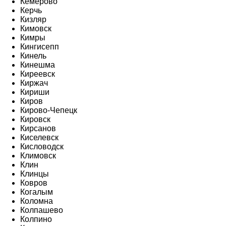
Кемерово
Керчь
Кизляр
Кимовск
Кимры
Кингисепп
Кинель
Кинешма
Киреевск
Киржач
Кириши
Киров
Кирово-Чепецк
Кировск
Кирсанов
Киселевск
Кисловодск
Климовск
Клин
Клинцы
Ковров
Когалым
Коломна
Колпашево
Колпино