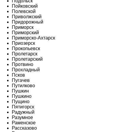
Подольск
Пойковский
Полевской
Приволжский
Придорожный
Приморск
Приморский
Приморско-Ахтарск
Приозерск
Прокопьевск
Пролетарск
Пролетарский
Протвино
Прохладный
Псков
Пугачев
Путилково
Пушкин
Пушкино
Пущино
Пятигорск
Радужный
Разумное
Раменское
Рассказово