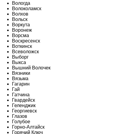
Вологда
Волоколамск
Волхов
Вольск
Воркута
Воронеж
Ворсма
Воскресенск
Воткинск
Всеволожск
Выборг
Выкса
Вышний Волочек
Вязники
Вязьма
Гагарин
Гай
Гатчина
Гвардейск
Геленджик
Георгиевск
Глазов
Голубое
Горно-Алтайск
Горячий Ключ