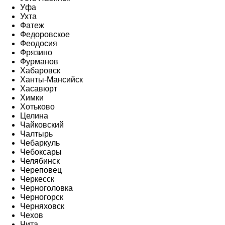
Уфа
Ухта
Фатеж
Федоровское
Феодосия
Фрязино
Фурманов
Хабаровск
Ханты-Мансийск
Хасавюрт
Химки
Хотьково
Целина
Чайковский
Чалтырь
Чебаркуль
Чебоксары
Челябинск
Череповец
Черкесск
Черноголовка
Черногорск
Черняховск
Чехов
Чита