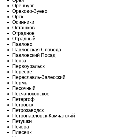
Орёл
Оренбург
Орехово-Зуево
Орск
Осинники
Осташков
Отрадное
Отрадный
Павлово
Павловская Слобода
Павловский Посад
Пенза
Первоуральск
Пересвет
Переславль-Залесский
Пермь
Песочный
Песчанокопское
Петергоф
Петровск
Петрозаводск
Петропавловск-Камчатский
Петушки
Печора
Плесецк