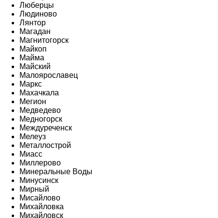
Люберцы
Людиново
Лянтор
Магадан
Магнитогорск
Майкоп
Майма
Майский
Малоярославец
Маркс
Махачкала
Мегион
Медведево
Медногорск
Междуреченск
Мелеуз
Металлострой
Миасс
Миллерово
Минеральные Воды
Минусинск
Мирный
Мисайлово
Михайловка
Михайловск