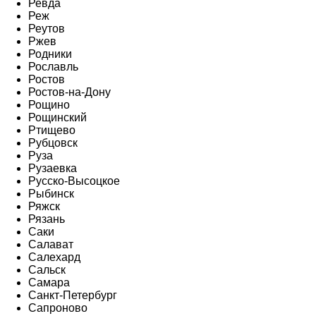
Ревда
Реж
Реутов
Ржев
Родники
Рославль
Ростов
Ростов-на-Дону
Рощино
Рощинский
Ртищево
Рубцовск
Руза
Рузаевка
Русско-Высоцкое
Рыбинск
Ряжск
Рязань
Саки
Салават
Салехард
Сальск
Самара
Санкт-Петербург
Сапроново