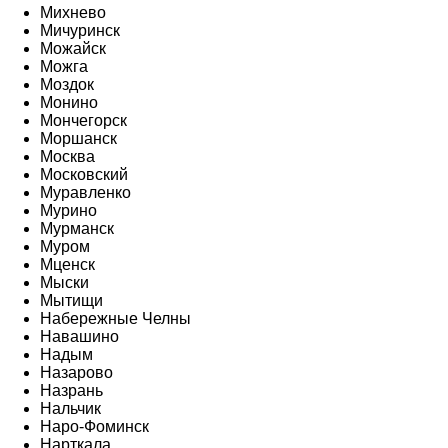
Михнево
Мичуринск
Можайск
Можга
Моздок
Монино
Мончегорск
Моршанск
Москва
Московский
Муравленко
Мурино
Мурманск
Муром
Мценск
Мыски
Мытищи
Набережные Челны
Навашино
Надым
Назарово
Назрань
Нальчик
Наро-Фоминск
Нарткала