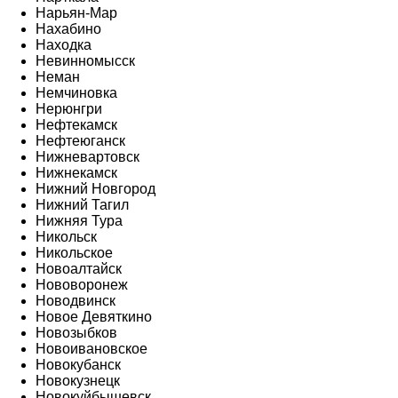
Нарьян-Мар
Нахабино
Находка
Невинномысск
Неман
Немчиновка
Нерюнгри
Нефтекамск
Нефтеюганск
Нижневартовск
Нижнекамск
Нижний Новгород
Нижний Тагил
Нижняя Тура
Никольск
Никольское
Новоалтайск
Нововоронеж
Новодвинск
Новое Девяткино
Новозыбков
Новоивановское
Новокубанск
Новокузнецк
Новокуйбышевск