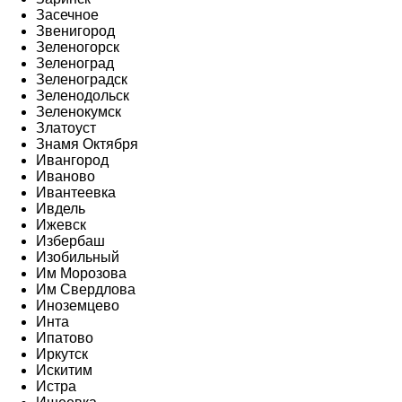
Засечное
Звенигород
Зеленогорск
Зеленоград
Зеленоградск
Зеленодольск
Зеленокумск
Златоуст
Знамя Октября
Ивангород
Иваново
Ивантеевка
Ивдель
Ижевск
Избербаш
Изобильный
Им Морозова
Им Свердлова
Иноземцево
Инта
Ипатово
Иркутск
Искитим
Истра