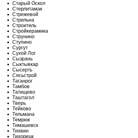
Старый Оскол
Стерлитамак
Стрежевой
Стрельна
Строитель
Стройкерамика
Струнино
Ступино
Сургут
Сухой Лог
Сызрань
Сыктывкар
Сысерть
Сясьстрой
Таганрог
Тамбов
Татищево
Таштагол
Тверь
Тейково
Тельмана
Темрюк
Тимашевск
Тихвин
Тихорецк