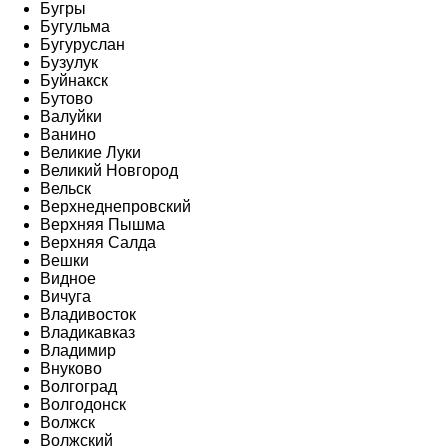
Бугры
Бугульма
Бугуруслан
Бузулук
Буйнакск
Бутово
Валуйки
Ванино
Великие Луки
Великий Новгород
Вельск
Верхнеднепровский
Верхняя Пышма
Верхняя Салда
Вешки
Видное
Вичуга
Владивосток
Владикавказ
Владимир
Внуково
Волгоград
Волгодонск
Волжск
Волжский