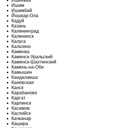
Ишеевка
Ишим
Ишимбай
Йошкар-Ола
Кадуй
Казань
Калининград
Калининск
Калуга
Кальтино
Каменка
Каменск-Уральский
Каменск-Шахтинский
Камень-на-Оби
Камышин
Кандалакша
Каневская
Канск
Карабаново
Каргат
Карпинск
Касимов
Каспийск
Качканар
Кашира