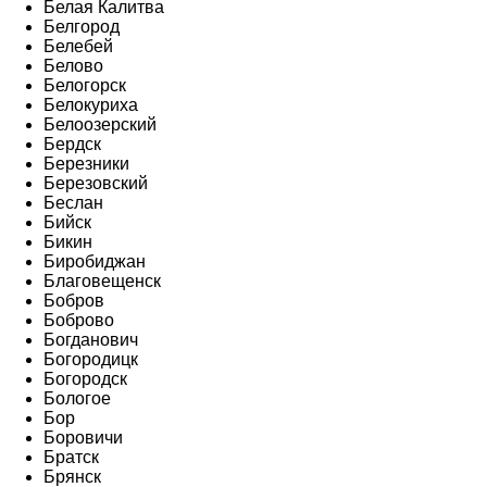
Белая Калитва
Белгород
Белебей
Белово
Белогорск
Белокуриха
Белоозерский
Бердск
Березники
Березовский
Беслан
Бийск
Бикин
Биробиджан
Благовещенск
Бобров
Боброво
Богданович
Богородицк
Богородск
Бологое
Бор
Боровичи
Братск
Брянск