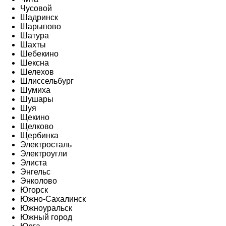
Чусовой
Шадринск
Шарыпово
Шатура
Шахты
Шебекино
Шексна
Шелехов
Шлиссельбург
Шумиха
Шушары
Шуя
Щекино
Щелково
Щербинка
Электросталь
Электроугли
Элиста
Энгельс
Энколово
Югорск
Южно-Сахалинск
Южноуральск
Южный город