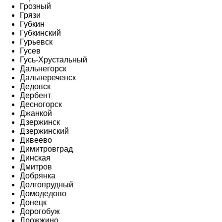
Грозный
Грязи
Губкин
Губкинский
Гурьевск
Гусев
Гусь-Хрустальный
Дальнегорск
Дальнереченск
Дедовск
Дербент
Десногорск
Джанкой
Дзержинск
Дзержинский
Дивеево
Димитровград
Динская
Дмитров
Добрянка
Долгопрудный
Домодедово
Донецк
Дорогобуж
Дрожжино