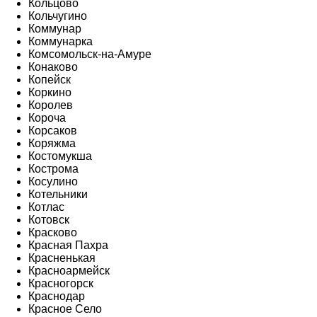
Кольцово
Кольчугино
Коммунар
Коммунарка
Комсомольск-на-Амуре
Конаково
Копейск
Коркино
Королев
Короча
Корсаков
Коряжма
Костомукша
Кострома
Косулино
Котельники
Котлас
Котовск
Красково
Красная Пахра
Красненькая
Красноармейск
Красногорск
Краснодар
Красное Село