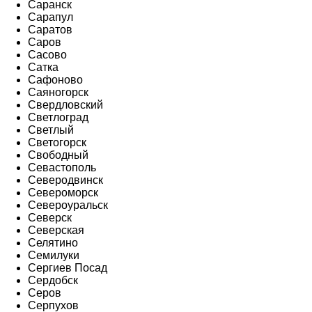
Саранск
Сарапул
Саратов
Саров
Сасово
Сатка
Сафоново
Саяногорск
Свердловский
Светлоград
Светлый
Светогорск
Свободный
Севастополь
Северодвинск
Североморск
Североуральск
Северск
Северская
Селятино
Семилуки
Сергиев Посад
Сердобск
Серов
Серпухов