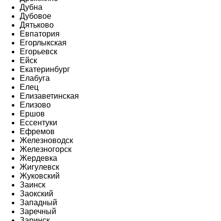
Дубна
Дубовое
Дятьково
Евпатория
Егорлыкская
Егорьевск
Ейск
Екатеринбург
Елабуга
Елец
Елизаветинская
Елизово
Ершов
Ессентуки
Ефремов
Железноводск
Железногорск
Жердевка
Жигулевск
Жуковский
Заинск
Заокский
Западный
Заречный
Заринск