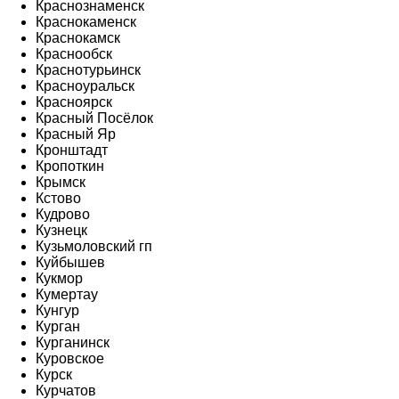
Краснознаменск
Краснокаменск
Краснокамск
Краснообск
Краснотурьинск
Красноуральск
Красноярск
Красный Посёлок
Красный Яр
Кронштадт
Кропоткин
Крымск
Кстово
Кудрово
Кузнецк
Кузьмоловский гп
Куйбышев
Кукмор
Кумертау
Кунгур
Курган
Курганинск
Куровское
Курск
Курчатов