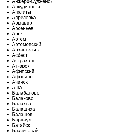
Анжеро-Судженск
Анкудиновка
Апатиты
Апрелевка
Армавир
Арсеньев
Арск
Артем
Артемовский
Архангельск
Асбест
Астрахань
Аткарск
Афипский
Афонино
Ачинск
Аша
Балабаново
Балаково
Балахна
Балашиха
Балашов
Барнаул
Батайск
Бахчисарай