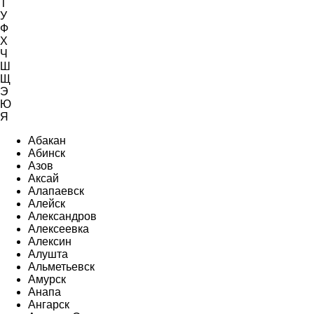
Т
У
Ф
Х
Ч
Ш
Щ
Э
Ю
Я
Абакан
Абинск
Азов
Аксай
Алапаевск
Алейск
Александров
Алексеевка
Алексин
Алушта
Альметьевск
Амурск
Анапа
Ангарск