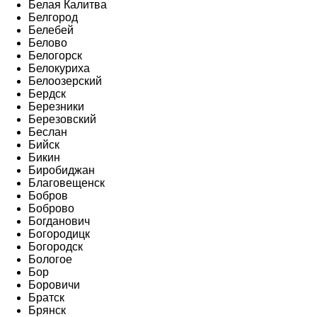
Белая Калитва
Белгород
Белебей
Белово
Белогорск
Белокуриха
Белоозерский
Бердск
Березники
Березовский
Беслан
Бийск
Бикин
Биробиджан
Благовещенск
Бобров
Боброво
Богданович
Богородицк
Богородск
Бологое
Бор
Боровичи
Братск
Брянск