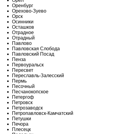
Орёл
Оренбург
Орехово-Зуево
Орск
Осинники
Осташков
Отрадное
Отрадный
Павлово
Павловская Слобода
Павловский Посад
Пенза
Первоуральск
Пересвет
Переславль-Залесский
Пермь
Песочный
Песчанокопское
Петергоф
Петровск
Петрозаводск
Петропавловск-Камчатский
Петушки
Печора
Плесецк