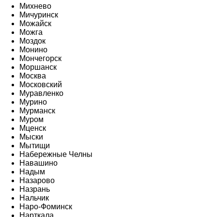
Михнево
Мичуринск
Можайск
Можга
Моздок
Монино
Мончегорск
Моршанск
Москва
Московский
Муравленко
Мурино
Мурманск
Муром
Мценск
Мыски
Мытищи
Набережные Челны
Навашино
Надым
Назарово
Назрань
Нальчик
Наро-Фоминск
Нарткала