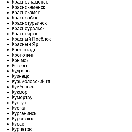
Краснознаменск
Краснокаменск
Краснокамск
Краснообск
Краснотурьинск
Красноуральск
Красноярск
Красный Посёлок
Красный Яр
Кронштадт
Кропоткин
Крымск
Кстово
Кудрово
Кузнецк
Кузьмоловский гп
Куйбышев
Кукмор
Кумертау
Кунгур
Курган
Курганинск
Куровское
Курск
Курчатов