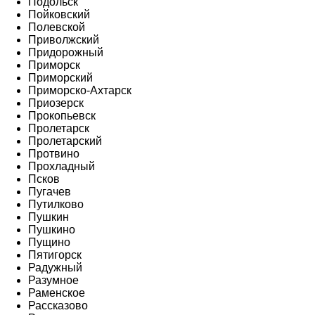
Подольск
Пойковский
Полевской
Приволжский
Придорожный
Приморск
Приморский
Приморско-Ахтарск
Приозерск
Прокопьевск
Пролетарск
Пролетарский
Протвино
Прохладный
Псков
Пугачев
Путилково
Пушкин
Пушкино
Пущино
Пятигорск
Радужный
Разумное
Раменское
Рассказово