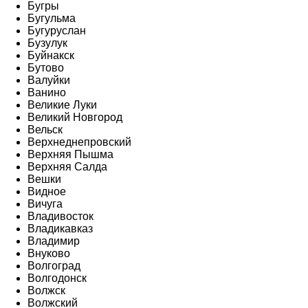
Бугры
Бугульма
Бугуруслан
Бузулук
Буйнакск
Бутово
Валуйки
Ванино
Великие Луки
Великий Новгород
Вельск
Верхнеднепровский
Верхняя Пышма
Верхняя Салда
Вешки
Видное
Вичуга
Владивосток
Владикавказ
Владимир
Внуково
Волгоград
Волгодонск
Волжск
Волжский