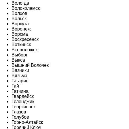
Вологда
Волоколамск
Волхов
Вольск
Воркута
Воронеж
Ворсма
Воскресенск
Воткинск
Всеволожск
Выборг
Выкса
Вышний Волочек
Вязники
Вязьма
Гагарин
Гай
Гатчина
Гвардейск
Геленджик
Георгиевск
Глазов
Голубое
Горно-Алтайск
Горячий Ключ