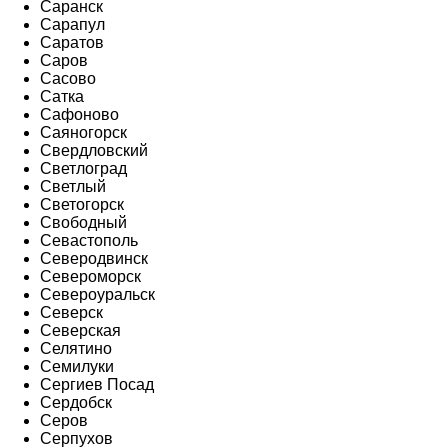
Саранск
Сарапул
Саратов
Саров
Сасово
Сатка
Сафоново
Саяногорск
Свердловский
Светлоград
Светлый
Светогорск
Свободный
Севастополь
Северодвинск
Североморск
Североуральск
Северск
Северская
Селятино
Семилуки
Сергиев Посад
Сердобск
Серов
Серпухов