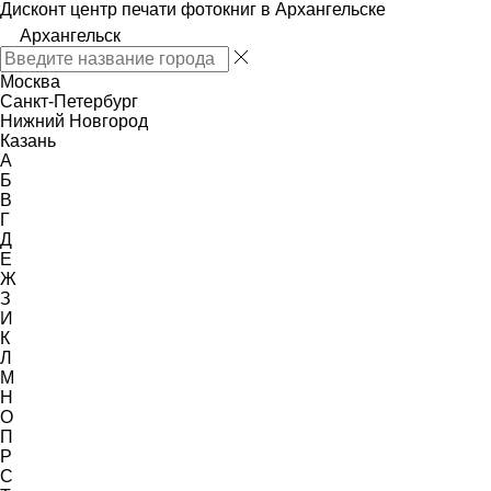
Дисконт центр печати фотокниг в Архангельске
Архангельск
Москва
Санкт-Петербург
Нижний Новгород
Казань
А
Б
В
Г
Д
Е
Ж
З
И
К
Л
М
Н
О
П
Р
С