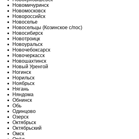
Новомичуринск
Новомосковск
Новороссийск
Новоселье
Новосельцы (Козинское с/пос)
Новосибирск
Новотроицк
Новоуральск
Новочебоксарск
Новочеркасск
Новошахтинск
Новый Уренгой
Ногинск
Норильск
Ноябрьск
Нягань
Няндома
Обнинск
Обь
Одинцово
Озерск
Октябрьск
Октябрьский
Омск