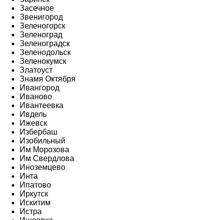
Засечное
Звенигород
Зеленогорск
Зеленоград
Зеленоградск
Зеленодольск
Зеленокумск
Златоуст
Знамя Октября
Ивангород
Иваново
Ивантеевка
Ивдель
Ижевск
Избербаш
Изобильный
Им Морозова
Им Свердлова
Иноземцево
Инта
Ипатово
Иркутск
Искитим
Истра