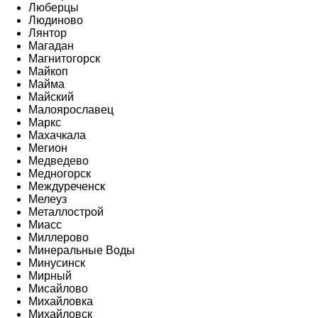
Люберцы
Людиново
Лянтор
Магадан
Магнитогорск
Майкоп
Майма
Майский
Малоярославец
Маркс
Махачкала
Мегион
Медведево
Медногорск
Междуреченск
Мелеуз
Металлострой
Миасс
Миллерово
Минеральные Воды
Минусинск
Мирный
Мисайлово
Михайловка
Михайловск