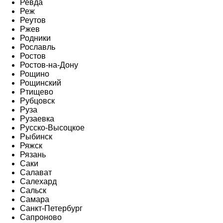
Ревда
Реж
Реутов
Ржев
Родники
Рославль
Ростов
Ростов-на-Дону
Рощино
Рощинский
Ртищево
Рубцовск
Руза
Рузаевка
Русско-Высоцкое
Рыбинск
Ряжск
Рязань
Саки
Салават
Салехард
Сальск
Самара
Санкт-Петербург
Сапроново