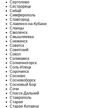
Сертолово
Сестрорецк
Сибай
Симферополь
Славгород
Славянск-на-Кубани
Сланцы
Смоленск
Смышляевка
Снежинск
Советск
Советский
Сокол
Соликамск
Солнечногорск
Соль-Илецк
Сорочинск
Сосново
Сосновоборск
Сосновый Бор
Сочи
Спасск-Дальний
Ставрополь
Старая
Старая Купавна