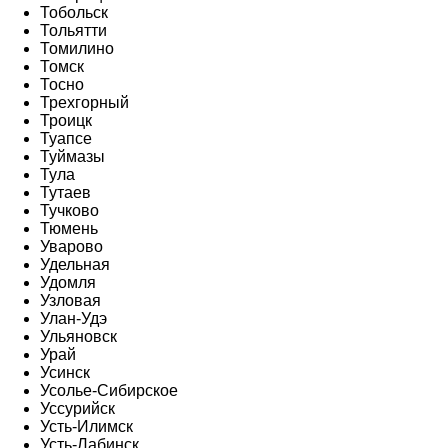
Тобольск
Тольятти
Томилино
Томск
Тосно
Трехгорный
Троицк
Туапсе
Туймазы
Тула
Тутаев
Тучково
Тюмень
Уварово
Удельная
Удомля
Узловая
Улан-Удэ
Ульяновск
Урай
Усинск
Усолье-Сибирское
Уссурийск
Усть-Илимск
Усть-Лабинск