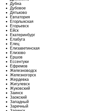
Дубна
Дубовое
Дятьково
Евпатория
Егорлыкская
Егорьевск
Ейск
Екатеринбург
Елабуга
Елец
Елизаветинская
Елизово
Ершов
Ессентуки
Ефремов
Железноводск
Железногорск
Жердевка
Жигулевск
Жуковский
Заинск
Заокский
Западный
Заречный
Заринск