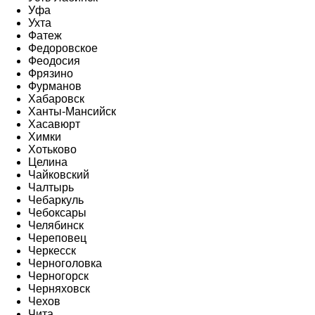
Уфа
Ухта
Фатеж
Федоровское
Феодосия
Фрязино
Фурманов
Хабаровск
Ханты-Мансийск
Хасавюрт
Химки
Хотьково
Целина
Чайковский
Чалтырь
Чебаркуль
Чебоксары
Челябинск
Череповец
Черкесск
Черноголовка
Черногорск
Черняховск
Чехов
Чита