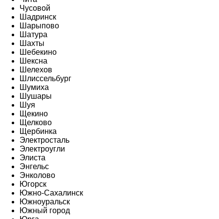
Чусовой
Шадринск
Шарыпово
Шатура
Шахты
Шебекино
Шексна
Шелехов
Шлиссельбург
Шумиха
Шушары
Шуя
Щекино
Щелково
Щербинка
Электросталь
Электроугли
Элиста
Энгельс
Энколово
Югорск
Южно-Сахалинск
Южноуральск
Южный город