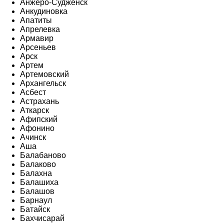
Анжеро-Судженск
Анкудиновка
Апатиты
Апрелевка
Армавир
Арсеньев
Арск
Артем
Артемовский
Архангельск
Асбест
Астрахань
Аткарск
Афипский
Афонино
Ачинск
Аша
Балабаново
Балаково
Балахна
Балашиха
Балашов
Барнаул
Батайск
Бахчисарай