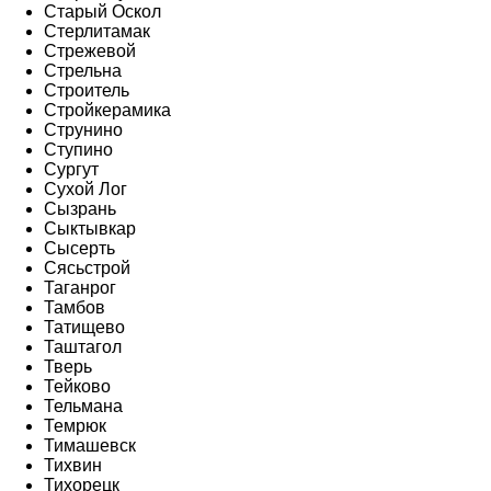
Старый Оскол
Стерлитамак
Стрежевой
Стрельна
Строитель
Стройкерамика
Струнино
Ступино
Сургут
Сухой Лог
Сызрань
Сыктывкар
Сысерть
Сясьстрой
Таганрог
Тамбов
Татищево
Таштагол
Тверь
Тейково
Тельмана
Темрюк
Тимашевск
Тихвин
Тихорецк