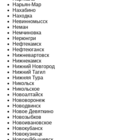
Нарьян-Мар
Нахабино
Находка
Невинномысск
Неман
Немчиновка
Нерюнгри
Нефтекамск
Нефтеюганск
Нижневартовск
Нижнекамск
Нижний Новгород
Нижний Тагил
Нижняя Тура
Никольск
Никольское
Новоалтайск
Нововоронеж
Новодвинск
Новое Девяткино
Новозыбков
Новоивановское
Новокубанск
Новокузнецк
Новокуйбышевск