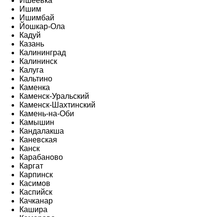
Ишеевка
Ишим
Ишимбай
Йошкар-Ола
Кадуй
Казань
Калининград
Калининск
Калуга
Кальтино
Каменка
Каменск-Уральский
Каменск-Шахтинский
Камень-на-Оби
Камышин
Кандалакша
Каневская
Канск
Карабаново
Каргат
Карпинск
Касимов
Каспийск
Качканар
Кашира