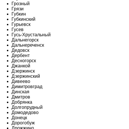
Грозный
Грязи
Губкин
Губкинский
Гурьевск
Гусев
Гусь-Хрустальный
Дальнегорск
Дальнереченск
Дедовск
Дербент
Десногорск
Джанкой
Дзержинск
Дзержинский
Дивеево
Димитровград
Динская
Дмитров
Добрянка
Долгопрудный
Домодедово
Донецк
Дорогобуж
Дрожжино