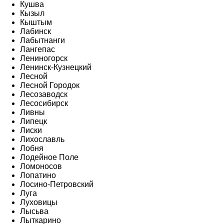
Кушва
Кызыл
Кыштым
Лабинск
Лабытнанги
Лангепас
Лениногорск
Ленинск-Кузнецкий
Лесной
Лесной Городок
Лесозаводск
Лесосибирск
Ливны
Липецк
Лиски
Лихославль
Лобня
Лодейное Поле
Ломоносов
Лопатино
Лосино-Петровский
Луга
Луховицы
Лысьва
Лыткарино