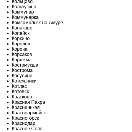
Кольцово
Кольчугино
Коммунар
Коммунарка
Комсомольск-на-Амуре
Конаково
Копейск
Коркино
Королев
Короча
Корсаков
Коряжма
Костомукша
Кострома
Косулино
Котельники
Котлас
Котовск
Красково
Красная Пахра
Красненькая
Красноармейск
Красногорск
Краснодар
Красное Село