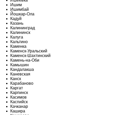
Ишеевка
Ишим
Ишимбай
Йошкар-Ола
Кадуй
Казань
Калининград
Калининск
Калуга
Кальтино
Каменка
Каменск-Уральский
Каменск-Шахтинский
Камень-на-Оби
Камышин
Кандалакша
Каневская
Канск
Карабаново
Каргат
Карпинск
Касимов
Каспийск
Качканар
Кашира