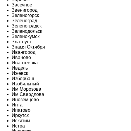
Засечное
Звенигород
Зеленогорск
Зеленоград
Зеленоградск
Зеленодольск
Зеленокумск
Златоуст
Знамя Октября
Ивангород
Иваново
Ивантеевка
Ивдель
Ижевск
Избербаш
Изобильный
Им Морозова
Им Свердлова
Иноземцево
Инта
Ипатово
Иркутск
Искитим
Истра