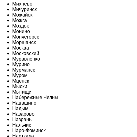
Михнево
Мичуринск
Можайск
Можга
Моздок
Монино
Мончегорск
Моршанск
Москва
Московский
Муравленко
Мурино
Мурманск
Муром
Мценск
Мыски
Мытищи
Набережные Челны
Навашино
Надым
Назарово
Назрань
Нальчик
Наро-Фоминск
Нарткала