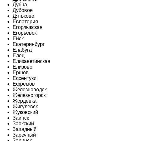
Дубна
Дубовое
Дятьково
Евпатория
Егорлыкская
Егорьевск
Ейск
Екатеринбург
Елабуга
Елец
Елизаветинская
Елизово
Ершов
Ессентуки
Ефремов
Железноводск
Железногорск
Жердевка
Жигулевск
Жуковский
Заинск
Заокский
Западный
Заречный
Заринск