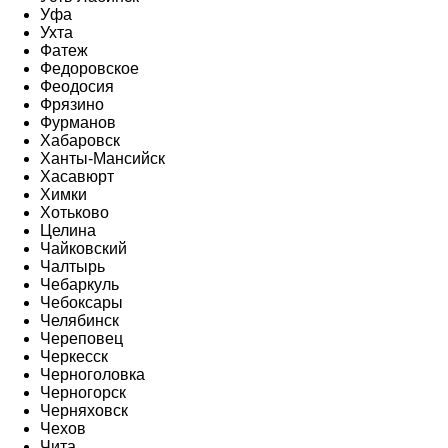
Уфа
Ухта
Фатеж
Федоровское
Феодосия
Фрязино
Фурманов
Хабаровск
Ханты-Мансийск
Хасавюрт
Химки
Хотьково
Целина
Чайковский
Чалтырь
Чебаркуль
Чебоксары
Челябинск
Череповец
Черкесск
Черноголовка
Черногорск
Черняховск
Чехов
Чита