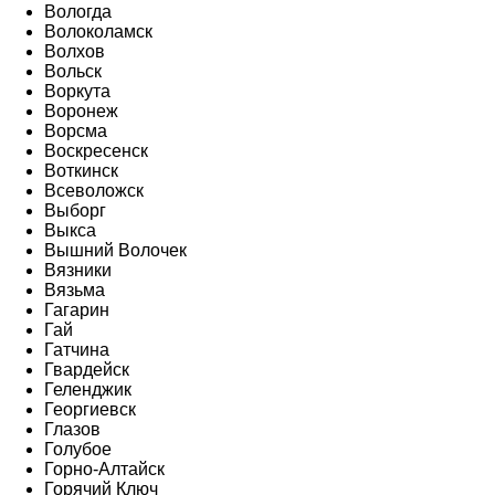
Вологда
Волоколамск
Волхов
Вольск
Воркута
Воронеж
Ворсма
Воскресенск
Воткинск
Всеволожск
Выборг
Выкса
Вышний Волочек
Вязники
Вязьма
Гагарин
Гай
Гатчина
Гвардейск
Геленджик
Георгиевск
Глазов
Голубое
Горно-Алтайск
Горячий Ключ