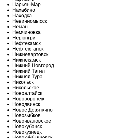
Нарьян-Мар
Нахабино
Находка
Невинномысск
Неман
Немчиновка
Нерюнгри
Нефтекамск
Нефтеюганск
Нижневартовск
Нижнекамск
Нижний Новгород
Нижний Тагил
Нижняя Тура
Никольск
Никольское
Новоалтайск
Нововоронеж
Новодвинск
Новое Девяткино
Новозыбков
Новоивановское
Новокубанск
Новокузнецк
Новокуйбышевск