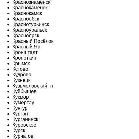
Краснознаменск
Краснокаменск
Краснокамск
Краснообск
Краснотурьинск
Красноуральск
Красноярск
Красный Посёлок
Красный Яр
Кронштадт
Кропоткин
Крымск
Кстово
Кудрово
Кузнецк
Кузьмоловский гп
Куйбышев
Кукмор
Кумертау
Кунгур
Курган
Курганинск
Куровское
Курск
Курчатов