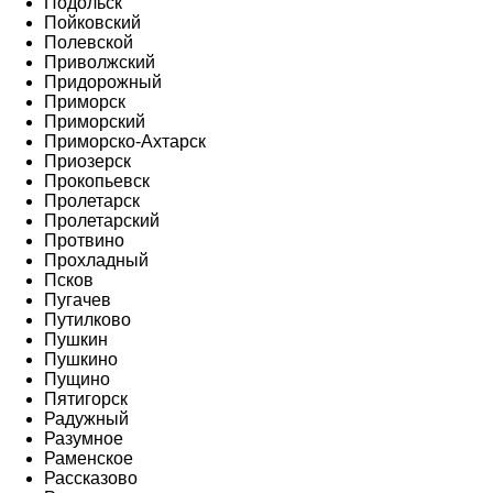
Подольск
Пойковский
Полевской
Приволжский
Придорожный
Приморск
Приморский
Приморско-Ахтарск
Приозерск
Прокопьевск
Пролетарск
Пролетарский
Протвино
Прохладный
Псков
Пугачев
Путилково
Пушкин
Пушкино
Пущино
Пятигорск
Радужный
Разумное
Раменское
Рассказово