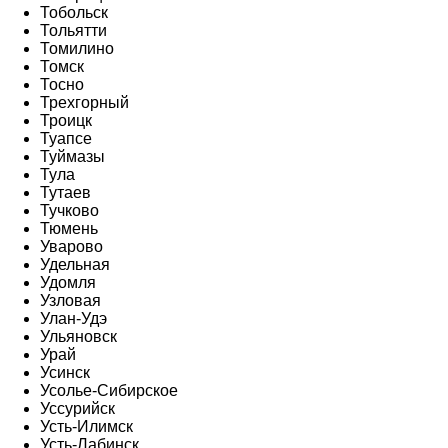
Тобольск
Тольятти
Томилино
Томск
Тосно
Трехгорный
Троицк
Туапсе
Туймазы
Тула
Тутаев
Тучково
Тюмень
Уварово
Удельная
Удомля
Узловая
Улан-Удэ
Ульяновск
Урай
Усинск
Усолье-Сибирское
Уссурийск
Усть-Илимск
Усть-Лабинск