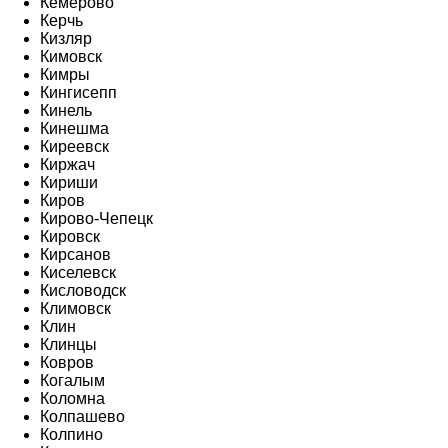
Кемерово
Керчь
Кизляр
Кимовск
Кимры
Кингисепп
Кинель
Кинешма
Киреевск
Киржач
Кириши
Киров
Кирово-Чепецк
Кировск
Кирсанов
Киселевск
Кисловодск
Климовск
Клин
Клинцы
Ковров
Когалым
Коломна
Колпашево
Колпино