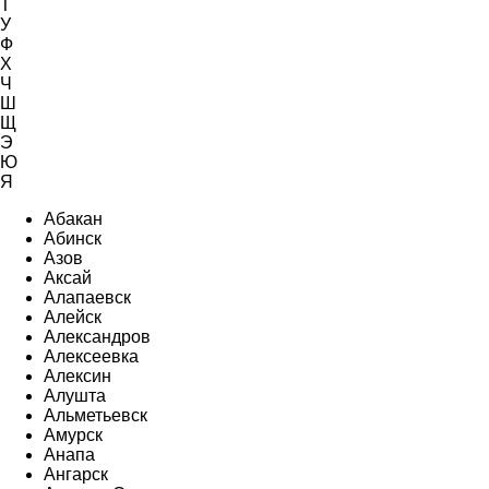
Т
У
Ф
Х
Ч
Ш
Щ
Э
Ю
Я
Абакан
Абинск
Азов
Аксай
Алапаевск
Алейск
Александров
Алексеевка
Алексин
Алушта
Альметьевск
Амурск
Анапа
Ангарск