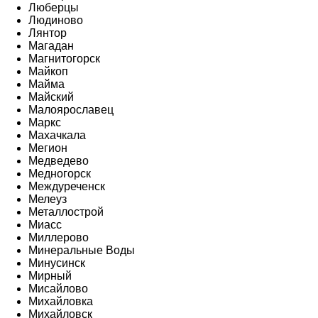
Люберцы
Людиново
Лянтор
Магадан
Магнитогорск
Майкоп
Майма
Майский
Малоярославец
Маркс
Махачкала
Мегион
Медведево
Медногорск
Междуреченск
Мелеуз
Металлострой
Миасс
Миллерово
Минеральные Воды
Минусинск
Мирный
Мисайлово
Михайловка
Михайловск