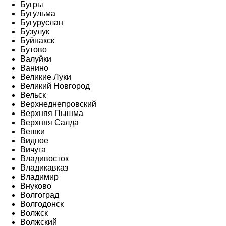
Бугры
Бугульма
Бугуруслан
Бузулук
Буйнакск
Бутово
Валуйки
Ванино
Великие Луки
Великий Новгород
Вельск
Верхнеднепровский
Верхняя Пышма
Верхняя Салда
Вешки
Видное
Вичуга
Владивосток
Владикавказ
Владимир
Внуково
Волгоград
Волгодонск
Волжск
Волжский