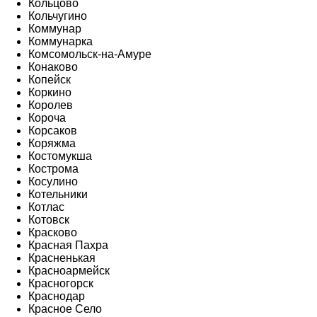
Кольцово
Кольчугино
Коммунар
Коммунарка
Комсомольск-на-Амуре
Конаково
Копейск
Коркино
Королев
Короча
Корсаков
Коряжма
Костомукша
Кострома
Косулино
Котельники
Котлас
Котовск
Красково
Красная Пахра
Красненькая
Красноармейск
Красногорск
Краснодар
Красное Село