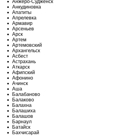
Анжеро-Судженск
Анкудиновка
Апатиты
Апрелевка
Армавир
Арсеньев
Арск
Артем
Артемовский
Архангельск
Асбест
Астрахань
Аткарск
Афипский
Афонино
Ачинск
Аша
Балабаново
Балаково
Балахна
Балашиха
Балашов
Барнаул
Батайск
Бахчисарай