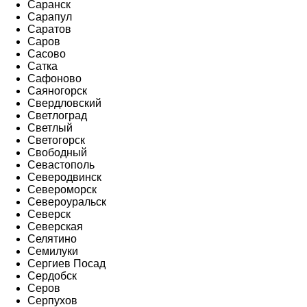
Саранск
Сарапул
Саратов
Саров
Сасово
Сатка
Сафоново
Саяногорск
Свердловский
Светлоград
Светлый
Светогорск
Свободный
Севастополь
Северодвинск
Североморск
Североуральск
Северск
Северская
Селятино
Семилуки
Сергиев Посад
Сердобск
Серов
Серпухов