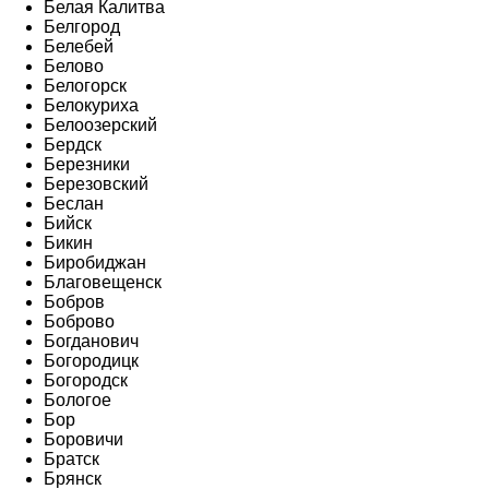
Белая Калитва
Белгород
Белебей
Белово
Белогорск
Белокуриха
Белоозерский
Бердск
Березники
Березовский
Беслан
Бийск
Бикин
Биробиджан
Благовещенск
Бобров
Боброво
Богданович
Богородицк
Богородск
Бологое
Бор
Боровичи
Братск
Брянск