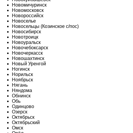
Новомичуринск
Новомосковск
Новороссийск
Новоселье
Новосельцы (Козинское с/пос)
Новосибирск
Новотроицк
Новоуральск
Новочебоксарск
Новочеркасск
Новошахтинск
Новый Уренгой
Ногинск
Норильск
Ноябрьск
Нягань
Няндома
Обнинск
Обь
Одинцово
Озерск
Октябрьск
Октябрьский
Омск