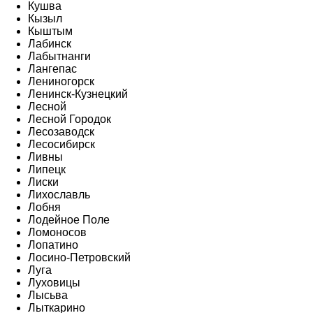
Кушва
Кызыл
Кыштым
Лабинск
Лабытнанги
Лангепас
Лениногорск
Ленинск-Кузнецкий
Лесной
Лесной Городок
Лесозаводск
Лесосибирск
Ливны
Липецк
Лиски
Лихославль
Лобня
Лодейное Поле
Ломоносов
Лопатино
Лосино-Петровский
Луга
Луховицы
Лысьва
Лыткарино