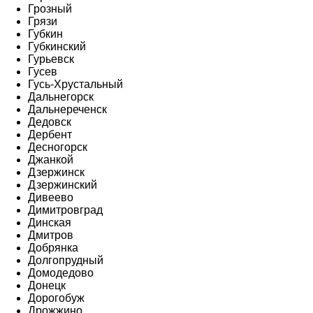
Грозный
Грязи
Губкин
Губкинский
Гурьевск
Гусев
Гусь-Хрустальный
Дальнегорск
Дальнереченск
Дедовск
Дербент
Десногорск
Джанкой
Дзержинск
Дзержинский
Дивеево
Димитровград
Динская
Дмитров
Добрянка
Долгопрудный
Домодедово
Донецк
Дорогобуж
Дрожжино