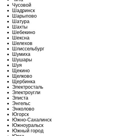
Чусовой
Шадринск
Шарыпово
Шатура
Шахты
Шебекино
Шексна
Шелехов
Шлиссельбург
Шумиха
Шушары
Шуя
Щекино
Щелково
Щербинка
Электросталь
Электроугли
Элиста
Энгельс
Энколово
Югорск
Южно-Сахалинск
Южноуральск
Южный город