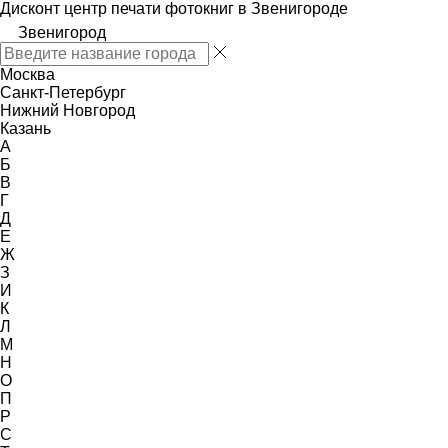
Дисконт центр печати фотокниг в Звенигороде
Звенигород
Москва
Санкт-Петербург
Нижний Новгород
Казань
А
Б
В
Г
Д
Е
Ж
З
И
К
Л
М
Н
О
П
Р
С