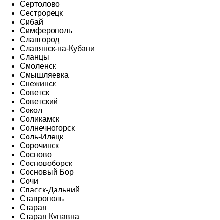
Сертолово
Сестрорецк
Сибай
Симферополь
Славгород
Славянск-на-Кубани
Сланцы
Смоленск
Смышляевка
Снежинск
Советск
Советский
Сокол
Соликамск
Солнечногорск
Соль-Илецк
Сорочинск
Сосново
Сосновоборск
Сосновый Бор
Сочи
Спасск-Дальний
Ставрополь
Старая
Старая Купавна