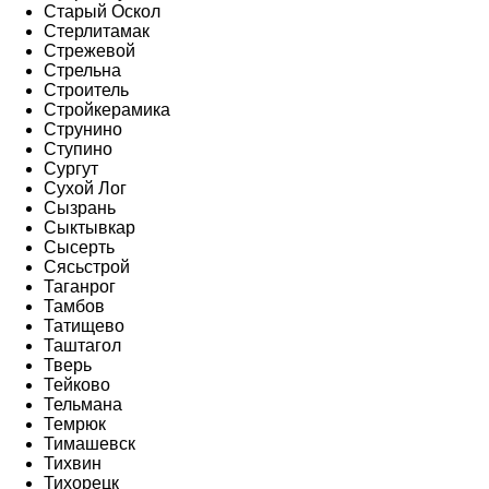
Старый Оскол
Стерлитамак
Стрежевой
Стрельна
Строитель
Стройкерамика
Струнино
Ступино
Сургут
Сухой Лог
Сызрань
Сыктывкар
Сысерть
Сясьстрой
Таганрог
Тамбов
Татищево
Таштагол
Тверь
Тейково
Тельмана
Темрюк
Тимашевск
Тихвин
Тихорецк