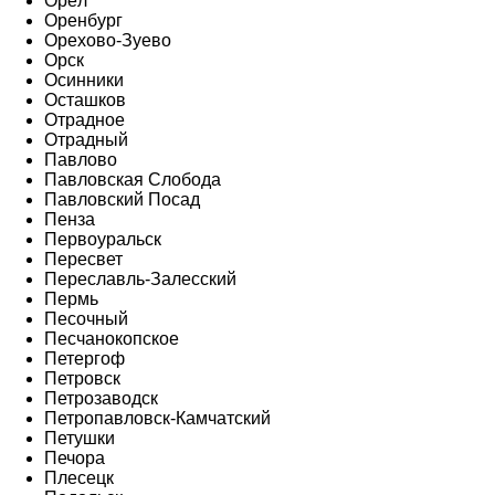
Орёл
Оренбург
Орехово-Зуево
Орск
Осинники
Осташков
Отрадное
Отрадный
Павлово
Павловская Слобода
Павловский Посад
Пенза
Первоуральск
Пересвет
Переславль-Залесский
Пермь
Песочный
Песчанокопское
Петергоф
Петровск
Петрозаводск
Петропавловск-Камчатский
Петушки
Печора
Плесецк