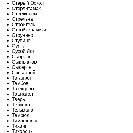
Старый Оскол
Стерлитамак
Стрежевой
Стрельна
Строитель
Стройкерамика
Струнино
Ступино
Сургут
Сухой Лог
Сызрань
Сыктывкар
Сысерть
Сясьстрой
Таганрог
Тамбов
Татищево
Таштагол
Тверь
Тейково
Тельмана
Темрюк
Тимашевск
Тихвин
Тихорецк