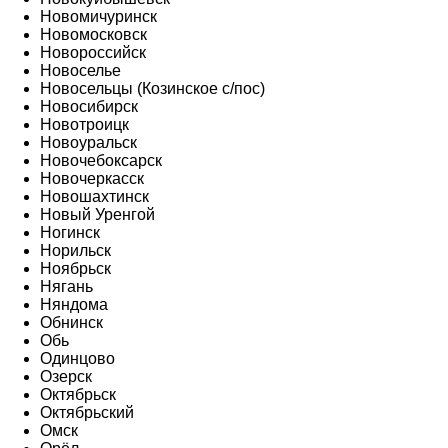
Новомичуринск
Новомосковск
Новороссийск
Новоселье
Новосельцы (Козинское с/пос)
Новосибирск
Новотроицк
Новоуральск
Новочебоксарск
Новочеркасск
Новошахтинск
Новый Уренгой
Ногинск
Норильск
Ноябрьск
Нягань
Няндома
Обнинск
Обь
Одинцово
Озерск
Октябрьск
Октябрьский
Омск