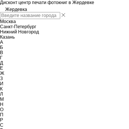
Дисконт центр печати фотокниг в Жердевке
Жердевка
Москва
Санкт-Петербург
Нижний Новгород
Казань
А
Б
В
Г
Д
Е
Ж
З
И
К
Л
М
Н
О
П
Р
С