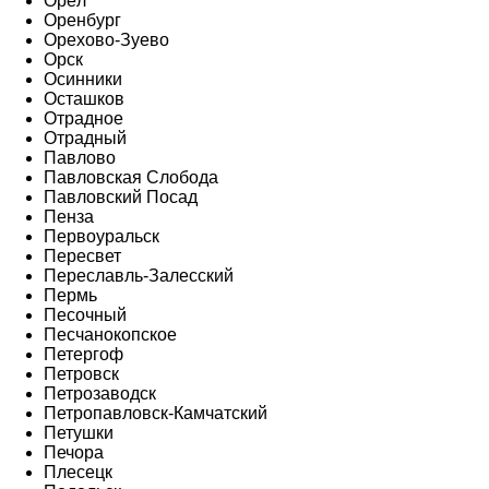
Орёл
Оренбург
Орехово-Зуево
Орск
Осинники
Осташков
Отрадное
Отрадный
Павлово
Павловская Слобода
Павловский Посад
Пенза
Первоуральск
Пересвет
Переславль-Залесский
Пермь
Песочный
Песчанокопское
Петергоф
Петровск
Петрозаводск
Петропавловск-Камчатский
Петушки
Печора
Плесецк