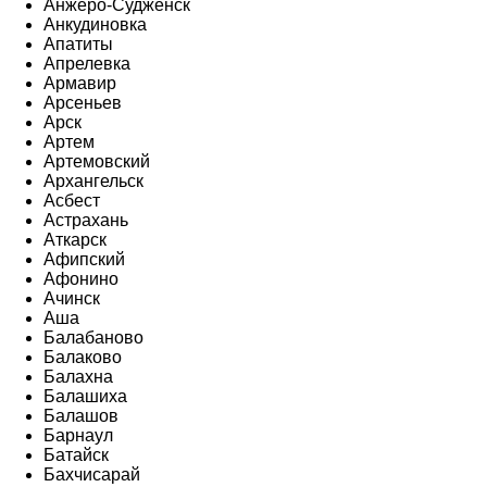
Анжеро-Судженск
Анкудиновка
Апатиты
Апрелевка
Армавир
Арсеньев
Арск
Артем
Артемовский
Архангельск
Асбест
Астрахань
Аткарск
Афипский
Афонино
Ачинск
Аша
Балабаново
Балаково
Балахна
Балашиха
Балашов
Барнаул
Батайск
Бахчисарай