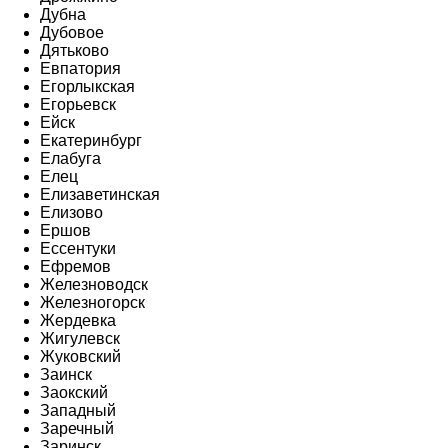
Дубна
Дубовое
Дятьково
Евпатория
Егорлыкская
Егорьевск
Ейск
Екатеринбург
Елабуга
Елец
Елизаветинская
Елизово
Ершов
Ессентуки
Ефремов
Железноводск
Железногорск
Жердевка
Жигулевск
Жуковский
Заинск
Заокский
Западный
Заречный
Заринск