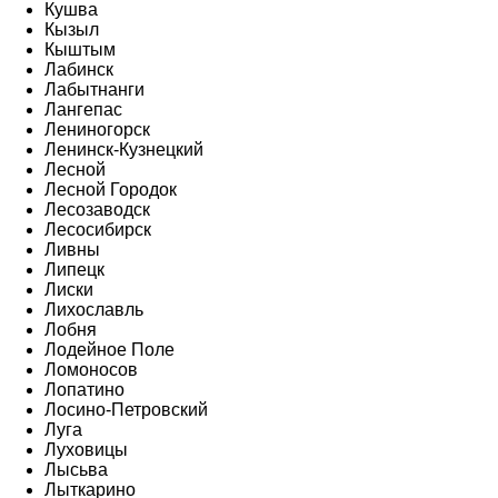
Кушва
Кызыл
Кыштым
Лабинск
Лабытнанги
Лангепас
Лениногорск
Ленинск-Кузнецкий
Лесной
Лесной Городок
Лесозаводск
Лесосибирск
Ливны
Липецк
Лиски
Лихославль
Лобня
Лодейное Поле
Ломоносов
Лопатино
Лосино-Петровский
Луга
Луховицы
Лысьва
Лыткарино