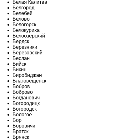
Белая Калитва
Белгород
Белебей
Белово
Белогорск
Белокуриха
Белоозерский
Бердск
Березники
Березовский
Беслан
Бийск
Бикин
Биробиджан
Благовещенск
Бобров
Боброво
Богданович
Богородицк
Богородск
Бологое
Бор
Боровичи
Братск
Брянск