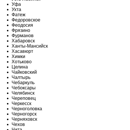
Уфа
Ухта
Фатеж
Федоровское
Феодосия
Фрязино
Фурманов
Хабаровск
Ханты-Мансийск
Хасавюрт
Химки
Хотьково
Целина
Чайковский
Чалтырь
Чебаркуль
Чебоксары
Челябинск
Череповец
Черкесск
Черноголовка
Черногорск
Черняховск
Чехов
Чита