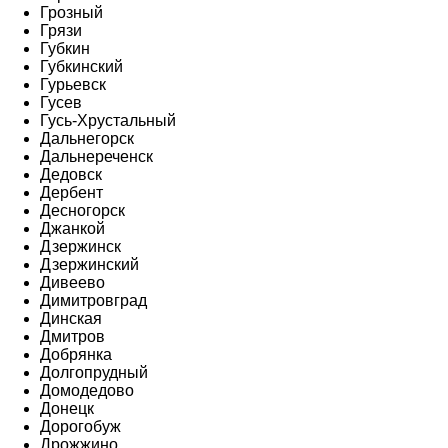
Грозный
Грязи
Губкин
Губкинский
Гурьевск
Гусев
Гусь-Хрустальный
Дальнегорск
Дальнереченск
Дедовск
Дербент
Десногорск
Джанкой
Дзержинск
Дзержинский
Дивеево
Димитровград
Динская
Дмитров
Добрянка
Долгопрудный
Домодедово
Донецк
Дорогобуж
Дрожжино