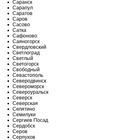
Саранск
Сарапул
Саратов
Саров
Сасово
Сатка
Сафоново
Саяногорск
Свердловский
Светлоград
Светлый
Светогорск
Свободный
Севастополь
Северодвинск
Североморск
Североуральск
Северск
Северская
Селятино
Семилуки
Сергиев Посад
Сердобск
Серов
Серпухов