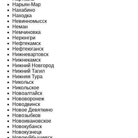
Нарьян-Мар
Нахабино
Находка
Невинномысск
Неман
Немчиновка
Нерюнгри
Нефтекамск
Нефтеюганск
Нижневартовск
Нижнекамск
Нижний Новгород
Нижний Тагил
Нижняя Тура
Никольск
Никольское
Новоалтайск
Нововоронеж
Новодвинск
Новое Девяткино
Новозыбков
Новоивановское
Новокубанск
Новокузнецк
Новокуйбышевск