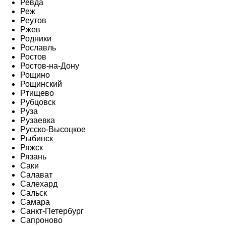
Ревда
Реж
Реутов
Ржев
Родники
Рославль
Ростов
Ростов-на-Дону
Рощино
Рощинский
Ртищево
Рубцовск
Руза
Рузаевка
Русско-Высоцкое
Рыбинск
Ряжск
Рязань
Саки
Салават
Салехард
Сальск
Самара
Санкт-Петербург
Сапроново