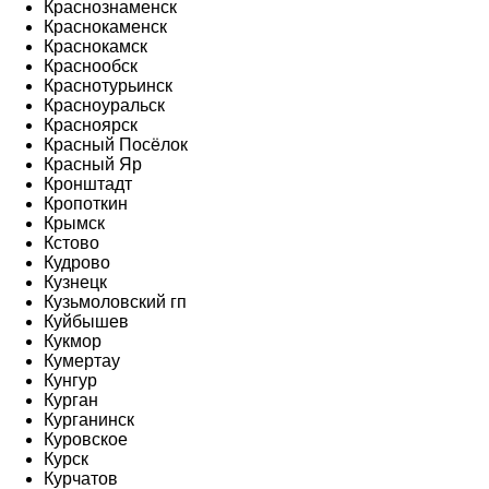
Краснознаменск
Краснокаменск
Краснокамск
Краснообск
Краснотурьинск
Красноуральск
Красноярск
Красный Посёлок
Красный Яр
Кронштадт
Кропоткин
Крымск
Кстово
Кудрово
Кузнецк
Кузьмоловский гп
Куйбышев
Кукмор
Кумертау
Кунгур
Курган
Курганинск
Куровское
Курск
Курчатов