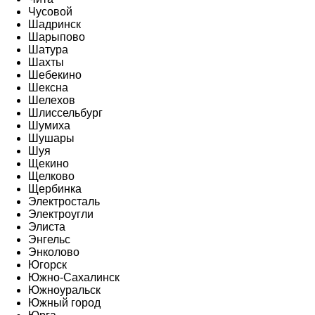
Чусовой
Шадринск
Шарыпово
Шатура
Шахты
Шебекино
Шексна
Шелехов
Шлиссельбург
Шумиха
Шушары
Шуя
Щекино
Щелково
Щербинка
Электросталь
Электроугли
Элиста
Энгельс
Энколово
Югорск
Южно-Сахалинск
Южноуральск
Южный город