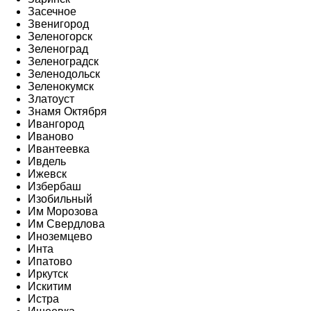
Засечное
Звенигород
Зеленогорск
Зеленоград
Зеленоградск
Зеленодольск
Зеленокумск
Златоуст
Знамя Октября
Ивангород
Иваново
Ивантеевка
Ивдель
Ижевск
Избербаш
Изобильный
Им Морозова
Им Свердлова
Иноземцево
Инта
Ипатово
Иркутск
Искитим
Истра