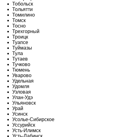
Тобольск
Тольятти
Томилино
Томск
Тосно
Трехгорный
Троицк
Туапсе
Туймазы
Тула
Тутаев
Тучково
Тюмень
Уварово
Удельная
Удомля
Узловая
Улан-Удэ
Ульяновск
Урай
Усинск
Усолье-Сибирское
Уссурийск
Усть-Илимск
Усть-Лабинск