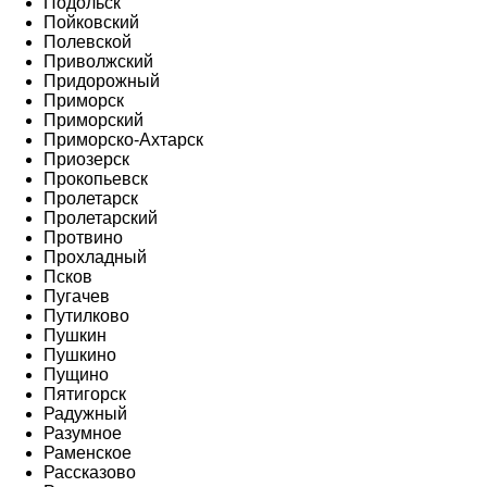
Подольск
Пойковский
Полевской
Приволжский
Придорожный
Приморск
Приморский
Приморско-Ахтарск
Приозерск
Прокопьевск
Пролетарск
Пролетарский
Протвино
Прохладный
Псков
Пугачев
Путилково
Пушкин
Пушкино
Пущино
Пятигорск
Радужный
Разумное
Раменское
Рассказово