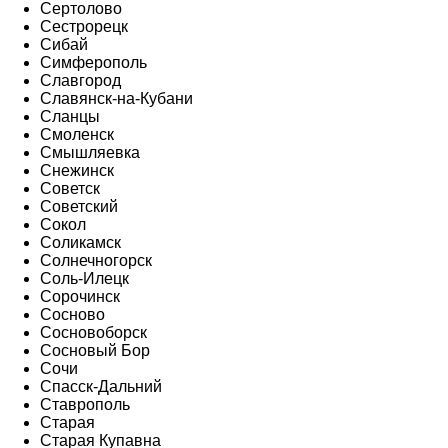
Сертолово
Сестрорецк
Сибай
Симферополь
Славгород
Славянск-на-Кубани
Сланцы
Смоленск
Смышляевка
Снежинск
Советск
Советский
Сокол
Соликамск
Солнечногорск
Соль-Илецк
Сорочинск
Сосново
Сосновоборск
Сосновый Бор
Сочи
Спасск-Дальний
Ставрополь
Старая
Старая Купавна