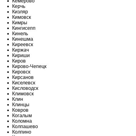
Кемерово
Керчь
Кизляр
Кимовск
Кимры
Кингисепп
Кинель
Кинешма
Киреевск
Киржач
Кириши
Киров
Кирово-Чепецк
Кировск
Кирсанов
Киселевск
Кисловодск
Климовск
Клин
Клинцы
Ковров
Когалым
Коломна
Колпашево
Колпино