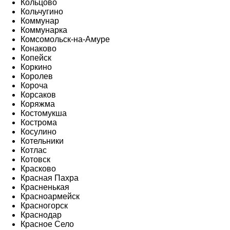
Кольцово
Кольчугино
Коммунар
Коммунарка
Комсомольск-на-Амуре
Конаково
Копейск
Коркино
Королев
Короча
Корсаков
Коряжма
Костомукша
Кострома
Косулино
Котельники
Котлас
Котовск
Красково
Красная Пахра
Красненькая
Красноармейск
Красногорск
Краснодар
Красное Село