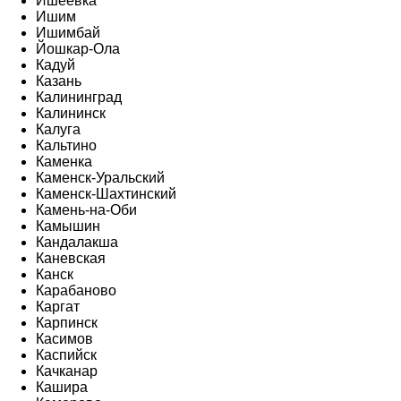
Ишеевка
Ишим
Ишимбай
Йошкар-Ола
Кадуй
Казань
Калининград
Калининск
Калуга
Кальтино
Каменка
Каменск-Уральский
Каменск-Шахтинский
Камень-на-Оби
Камышин
Кандалакша
Каневская
Канск
Карабаново
Каргат
Карпинск
Касимов
Каспийск
Качканар
Кашира