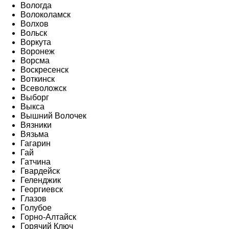
Вологда
Волоколамск
Волхов
Вольск
Воркута
Воронеж
Ворсма
Воскресенск
Воткинск
Всеволожск
Выборг
Выкса
Вышний Волочек
Вязники
Вязьма
Гагарин
Гай
Гатчина
Гвардейск
Геленджик
Георгиевск
Глазов
Голубое
Горно-Алтайск
Горячий Ключ