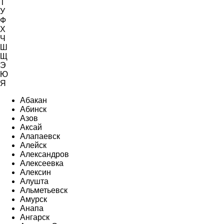
Т
У
Ф
Х
Ч
Ш
Щ
Э
Ю
Я
Абакан
Абинск
Азов
Аксай
Алапаевск
Алейск
Александров
Алексеевка
Алексин
Алушта
Альметьевск
Амурск
Анапа
Ангарск