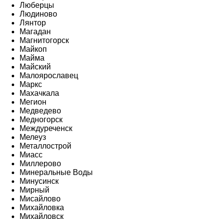
Люберцы
Людиново
Лянтор
Магадан
Магнитогорск
Майкоп
Майма
Майский
Малоярославец
Маркс
Махачкала
Мегион
Медведево
Медногорск
Междуреченск
Мелеуз
Металлострой
Миасс
Миллерово
Минеральные Воды
Минусинск
Мирный
Мисайлово
Михайловка
Михайловск