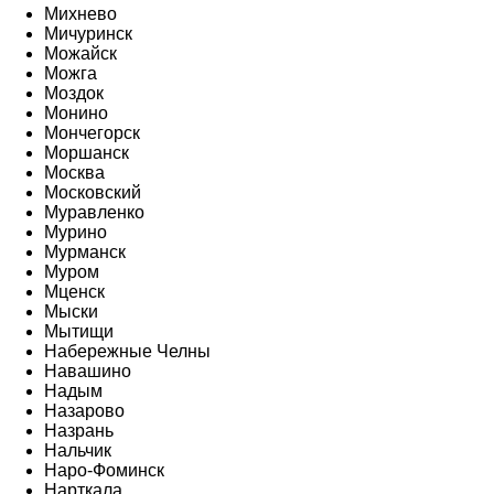
Михнево
Мичуринск
Можайск
Можга
Моздок
Монино
Мончегорск
Моршанск
Москва
Московский
Муравленко
Мурино
Мурманск
Муром
Мценск
Мыски
Мытищи
Набережные Челны
Навашино
Надым
Назарово
Назрань
Нальчик
Наро-Фоминск
Нарткала