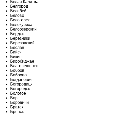
Белая Калитва
Белгород
Белебей
Белово
Белогорск
Белокуриха
Белоозерский
Бердск
Березники
Березовский
Беслан
Бийск
Бикин
Биробиджан
Благовещенск
Бобров
Боброво
Богданович
Богородицк
Богородск
Бологое
Бор
Боровичи
Братск
Брянск