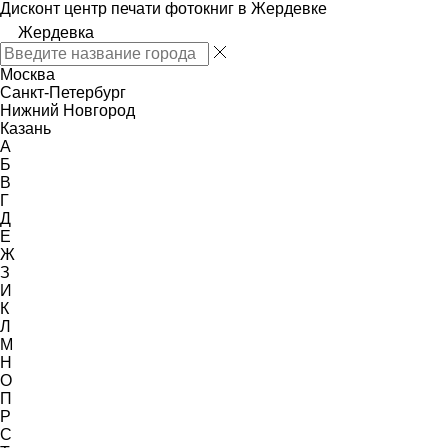
Дисконт центр печати фотокниг в Жердевке
Жердевка
Москва
Санкт-Петербург
Нижний Новгород
Казань
А
Б
В
Г
Д
Е
Ж
З
И
К
Л
М
Н
О
П
Р
С