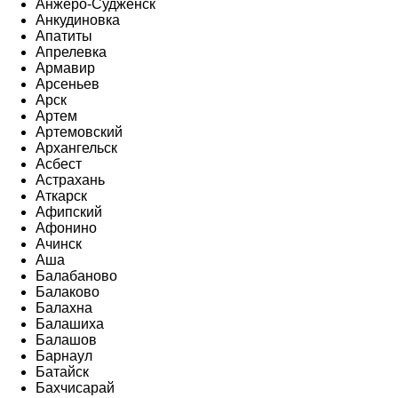
Анжеро-Судженск
Анкудиновка
Апатиты
Апрелевка
Армавир
Арсеньев
Арск
Артем
Артемовский
Архангельск
Асбест
Астрахань
Аткарск
Афипский
Афонино
Ачинск
Аша
Балабаново
Балаково
Балахна
Балашиха
Балашов
Барнаул
Батайск
Бахчисарай