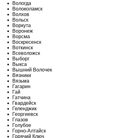
Вологда
Волоколамск
Волхов
Вольск
Воркута
Воронеж
Ворсма
Воскресенск
Воткинск
Всеволожск
Выборг
Выкса
Вышний Волочек
Вязники
Вязьма
Гагарин
Гай
Гатчина
Гвардейск
Геленджик
Георгиевск
Глазов
Голубое
Горно-Алтайск
Горячий Ключ