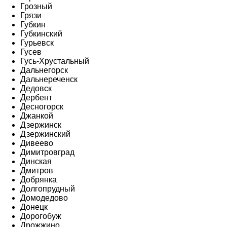
Грозный
Грязи
Губкин
Губкинский
Гурьевск
Гусев
Гусь-Хрустальный
Дальнегорск
Дальнереченск
Дедовск
Дербент
Десногорск
Джанкой
Дзержинск
Дзержинский
Дивеево
Димитровград
Динская
Дмитров
Добрянка
Долгопрудный
Домодедово
Донецк
Дорогобуж
Дрожжино