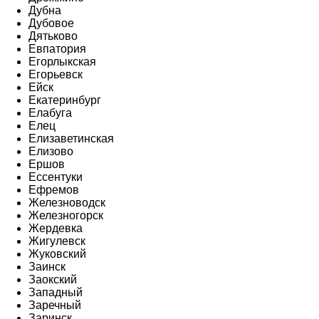
Дубна
Дубовое
Дятьково
Евпатория
Егорлыкская
Егорьевск
Ейск
Екатеринбург
Елабуга
Елец
Елизаветинская
Елизово
Ершов
Ессентуки
Ефремов
Железноводск
Железногорск
Жердевка
Жигулевск
Жуковский
Заинск
Заокский
Западный
Заречный
Заринск