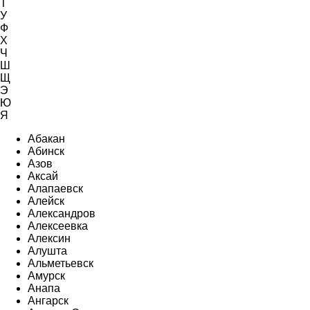
Т
У
Ф
Х
Ч
Ш
Щ
Э
Ю
Я
Абакан
Абинск
Азов
Аксай
Алапаевск
Алейск
Александров
Алексеевка
Алексин
Алушта
Альметьевск
Амурск
Анапа
Ангарск