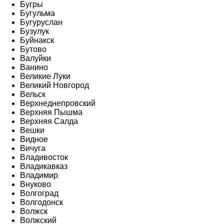
Бугры
Бугульма
Бугуруслан
Бузулук
Буйнакск
Бутово
Валуйки
Ванино
Великие Луки
Великий Новгород
Вельск
Верхнеднепровский
Верхняя Пышма
Верхняя Салда
Вешки
Видное
Вичуга
Владивосток
Владикавказ
Владимир
Внуково
Волгоград
Волгодонск
Волжск
Волжский