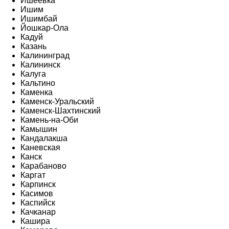
Ишеевка
Ишим
Ишимбай
Йошкар-Ола
Кадуй
Казань
Калининград
Калининск
Калуга
Кальтино
Каменка
Каменск-Уральский
Каменск-Шахтинский
Камень-на-Оби
Камышин
Кандалакша
Каневская
Канск
Карабаново
Каргат
Карпинск
Касимов
Каспийск
Качканар
Кашира