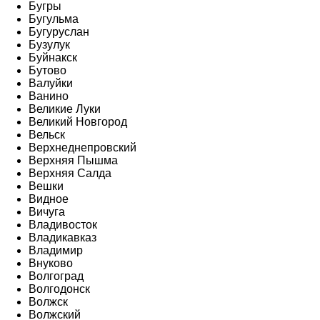
Бугры
Бугульма
Бугуруслан
Бузулук
Буйнакск
Бутово
Валуйки
Ванино
Великие Луки
Великий Новгород
Вельск
Верхнеднепровский
Верхняя Пышма
Верхняя Салда
Вешки
Видное
Вичуга
Владивосток
Владикавказ
Владимир
Внуково
Волгоград
Волгодонск
Волжск
Волжский