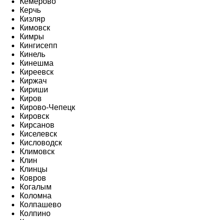
Кемерово
Керчь
Кизляр
Кимовск
Кимры
Кингисепп
Кинель
Кинешма
Киреевск
Киржач
Кириши
Киров
Кирово-Чепецк
Кировск
Кирсанов
Киселевск
Кисловодск
Климовск
Клин
Клинцы
Ковров
Когалым
Коломна
Колпашево
Колпино