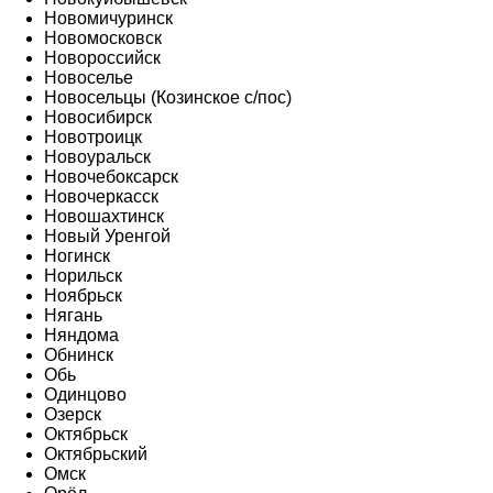
Новомичуринск
Новомосковск
Новороссийск
Новоселье
Новосельцы (Козинское с/пос)
Новосибирск
Новотроицк
Новоуральск
Новочебоксарск
Новочеркасск
Новошахтинск
Новый Уренгой
Ногинск
Норильск
Ноябрьск
Нягань
Няндома
Обнинск
Обь
Одинцово
Озерск
Октябрьск
Октябрьский
Омск