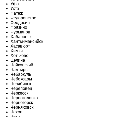
Уфа
Ухта
Фатеж
Федоровское
Феодосия
Фрязино
Фурманов
Хабаровск
Ханты-Мансийск
Хасавюрт
Химки
Хотьково
Целина
Чайковский
Чалтырь
Чебаркуль
Чебоксары
Челябинск
Череповец
Черкесск
Черноголовка
Черногорск
Черняховск
Чехов
Чита