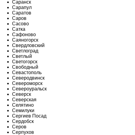
Саранск
Сарапул
Саратов
Саров
Сасово
Сатка
Сафоново
Саяногорск
Свердловский
Светлоград
Светлый
Светогорск
Свободный
Севастополь
Северодвинск
Североморск
Североуральск
Северск
Северская
Селятино
Семилуки
Сергиев Посад
Сердобск
Серов
Серпухов