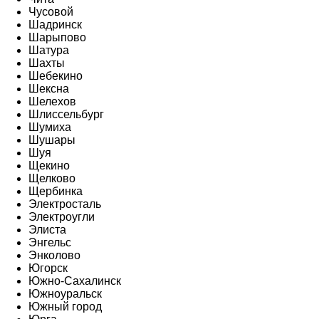
Чусовой
Шадринск
Шарыпово
Шатура
Шахты
Шебекино
Шексна
Шелехов
Шлиссельбург
Шумиха
Шушары
Шуя
Щекино
Щелково
Щербинка
Электросталь
Электроугли
Элиста
Энгельс
Энколово
Югорск
Южно-Сахалинск
Южноуральск
Южный город