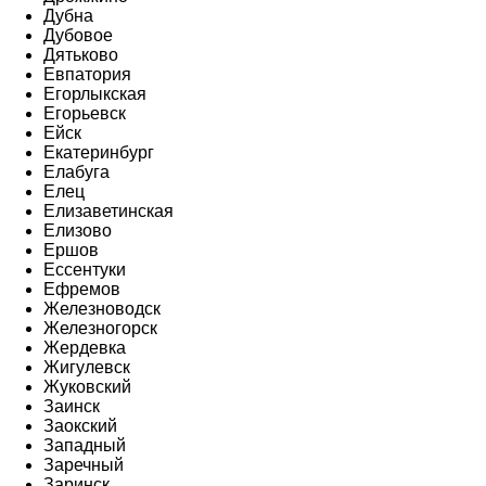
Дубна
Дубовое
Дятьково
Евпатория
Егорлыкская
Егорьевск
Ейск
Екатеринбург
Елабуга
Елец
Елизаветинская
Елизово
Ершов
Ессентуки
Ефремов
Железноводск
Железногорск
Жердевка
Жигулевск
Жуковский
Заинск
Заокский
Западный
Заречный
Заринск