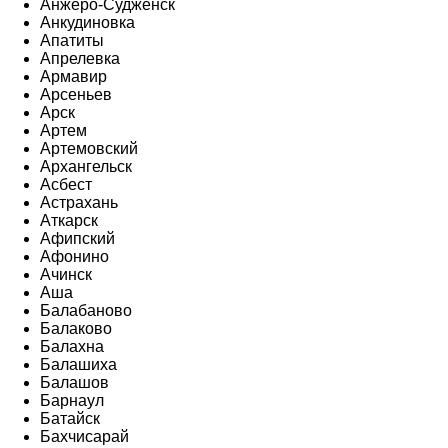
Анжеро-Судженск
Анкудиновка
Апатиты
Апрелевка
Армавир
Арсеньев
Арск
Артем
Артемовский
Архангельск
Асбест
Астрахань
Аткарск
Афипский
Афонино
Ачинск
Аша
Балабаново
Балаково
Балахна
Балашиха
Балашов
Барнаул
Батайск
Бахчисарай