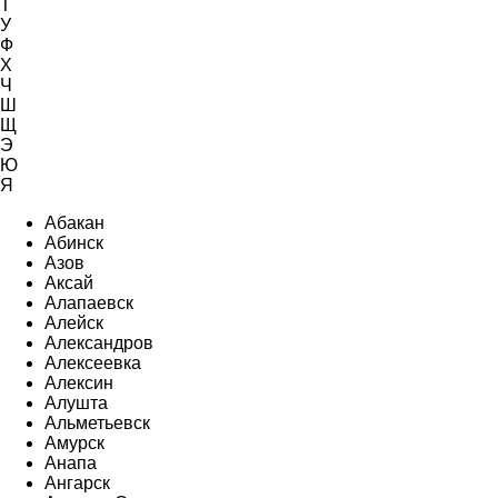
Т
У
Ф
Х
Ч
Ш
Щ
Э
Ю
Я
Абакан
Абинск
Азов
Аксай
Алапаевск
Алейск
Александров
Алексеевка
Алексин
Алушта
Альметьевск
Амурск
Анапа
Ангарск