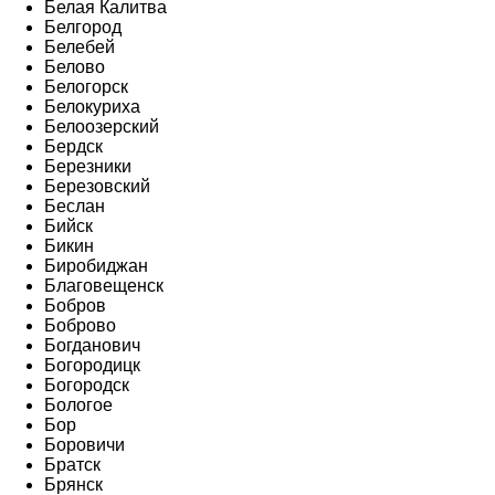
Белая Калитва
Белгород
Белебей
Белово
Белогорск
Белокуриха
Белоозерский
Бердск
Березники
Березовский
Беслан
Бийск
Бикин
Биробиджан
Благовещенск
Бобров
Боброво
Богданович
Богородицк
Богородск
Бологое
Бор
Боровичи
Братск
Брянск