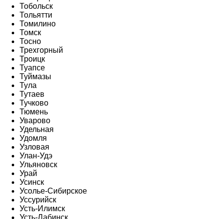
Тобольск
Тольятти
Томилино
Томск
Тосно
Трехгорный
Троицк
Туапсе
Туймазы
Тула
Тутаев
Тучково
Тюмень
Уварово
Удельная
Удомля
Узловая
Улан-Удэ
Ульяновск
Урай
Усинск
Усолье-Сибирское
Уссурийск
Усть-Илимск
Усть-Лабинск