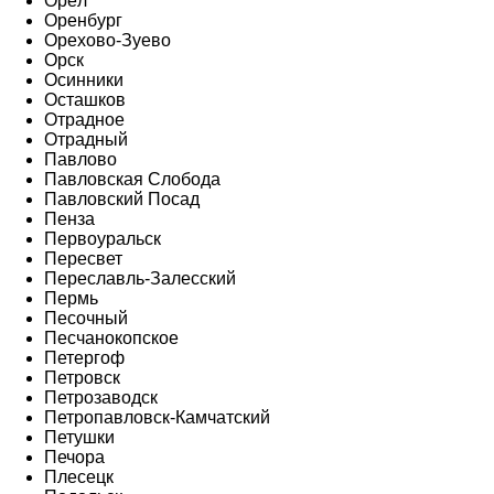
Орёл
Оренбург
Орехово-Зуево
Орск
Осинники
Осташков
Отрадное
Отрадный
Павлово
Павловская Слобода
Павловский Посад
Пенза
Первоуральск
Пересвет
Переславль-Залесский
Пермь
Песочный
Песчанокопское
Петергоф
Петровск
Петрозаводск
Петропавловск-Камчатский
Петушки
Печора
Плесецк