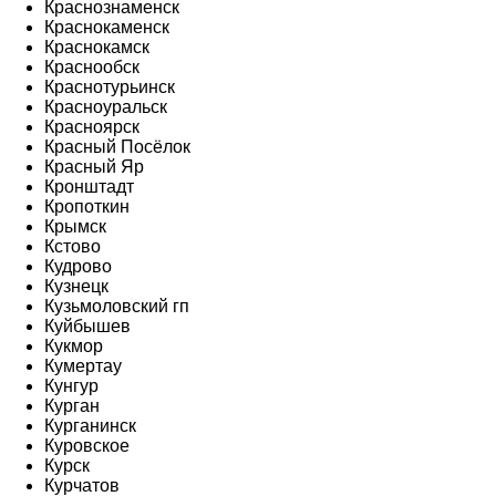
Краснознаменск
Краснокаменск
Краснокамск
Краснообск
Краснотурьинск
Красноуральск
Красноярск
Красный Посёлок
Красный Яр
Кронштадт
Кропоткин
Крымск
Кстово
Кудрово
Кузнецк
Кузьмоловский гп
Куйбышев
Кукмор
Кумертау
Кунгур
Курган
Курганинск
Куровское
Курск
Курчатов