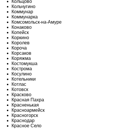
Кольцово
Кольчугино
Коммунар
Коммунарка
Комсомольск-на-Амуре
Конаково
Копейск
Коркино
Королев
Короча
Корсаков
Коряжма
Костомукша
Кострома
Косулино
Котельники
Котлас
Котовск
Красково
Красная Пахра
Красненькая
Красноармейск
Красногорск
Краснодар
Красное Село