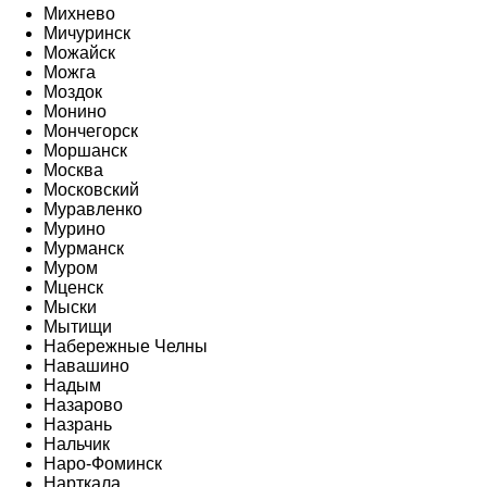
Михнево
Мичуринск
Можайск
Можга
Моздок
Монино
Мончегорск
Моршанск
Москва
Московский
Муравленко
Мурино
Мурманск
Муром
Мценск
Мыски
Мытищи
Набережные Челны
Навашино
Надым
Назарово
Назрань
Нальчик
Наро-Фоминск
Нарткала