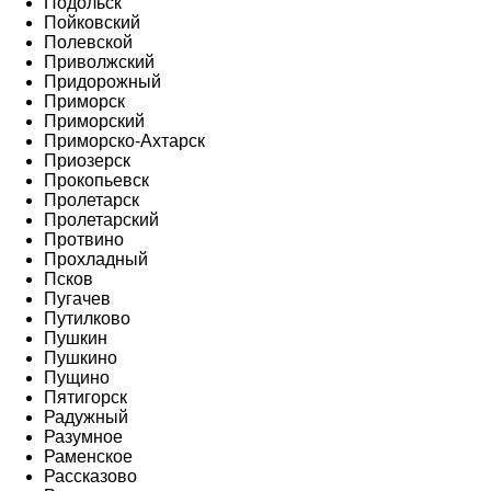
Подольск
Пойковский
Полевской
Приволжский
Придорожный
Приморск
Приморский
Приморско-Ахтарск
Приозерск
Прокопьевск
Пролетарск
Пролетарский
Протвино
Прохладный
Псков
Пугачев
Путилково
Пушкин
Пушкино
Пущино
Пятигорск
Радужный
Разумное
Раменское
Рассказово