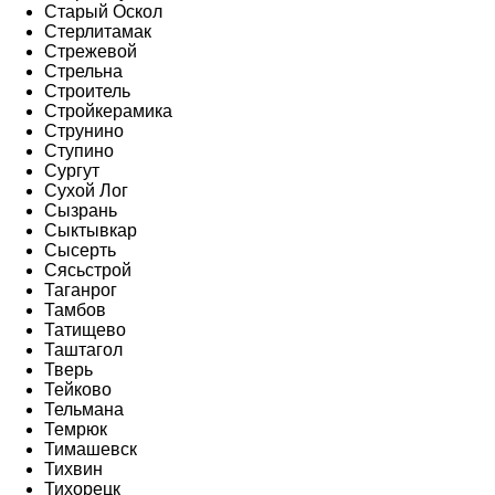
Старый Оскол
Стерлитамак
Стрежевой
Стрельна
Строитель
Стройкерамика
Струнино
Ступино
Сургут
Сухой Лог
Сызрань
Сыктывкар
Сысерть
Сясьстрой
Таганрог
Тамбов
Татищево
Таштагол
Тверь
Тейково
Тельмана
Темрюк
Тимашевск
Тихвин
Тихорецк