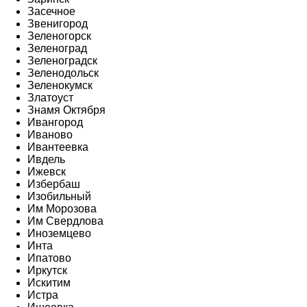
Засечное
Звенигород
Зеленогорск
Зеленоград
Зеленоградск
Зеленодольск
Зеленокумск
Златоуст
Знамя Октября
Ивангород
Иваново
Ивантеевка
Ивдель
Ижевск
Избербаш
Изобильный
Им Морозова
Им Свердлова
Иноземцево
Инта
Ипатово
Иркутск
Искитим
Истра