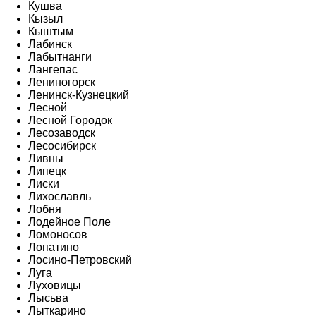
Кушва
Кызыл
Кыштым
Лабинск
Лабытнанги
Лангепас
Лениногорск
Ленинск-Кузнецкий
Лесной
Лесной Городок
Лесозаводск
Лесосибирск
Ливны
Липецк
Лиски
Лихославль
Лобня
Лодейное Поле
Ломоносов
Лопатино
Лосино-Петровский
Луга
Луховицы
Лысьва
Лыткарино