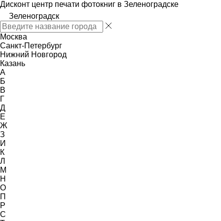
Дисконт центр печати фотокниг в Зеленоградске
Зеленоградск
Москва
Санкт-Петербург
Нижний Новгород
Казань
А
Б
В
Г
Д
Е
Ж
З
И
К
Л
М
Н
О
П
Р
С