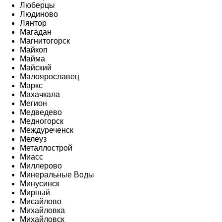
Люберцы
Людиново
Лянтор
Магадан
Магнитогорск
Майкоп
Майма
Майский
Малоярославец
Маркс
Махачкала
Мегион
Медведево
Медногорск
Междуреченск
Мелеуз
Металлострой
Миасс
Миллерово
Минеральные Воды
Минусинск
Мирный
Мисайлово
Михайловка
Михайловск