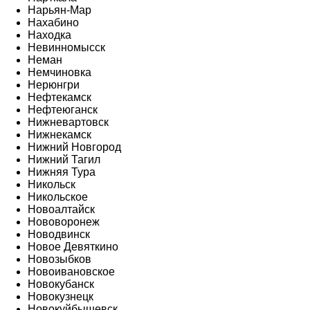
Нарьян-Мар
Нахабино
Находка
Невинномысск
Неман
Немчиновка
Нерюнгри
Нефтекамск
Нефтеюганск
Нижневартовск
Нижнекамск
Нижний Новгород
Нижний Тагил
Нижняя Тура
Никольск
Никольское
Новоалтайск
Нововоронеж
Новодвинск
Новое Девяткино
Новозыбков
Новоивановское
Новокубанск
Новокузнецк
Новокуйбышевск