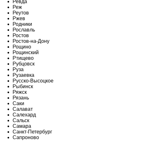
Ревда
Реж
Реутов
Ржев
Родники
Рославль
Ростов
Ростов-на-Дону
Рощино
Рощинский
Ртищево
Рубцовск
Руза
Рузаевка
Русско-Высоцкое
Рыбинск
Ряжск
Рязань
Саки
Салават
Салехард
Сальск
Самара
Санкт-Петербург
Сапроново