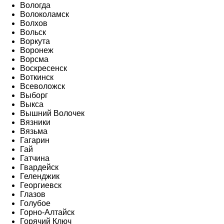
Вологда
Волоколамск
Волхов
Вольск
Воркута
Воронеж
Ворсма
Воскресенск
Воткинск
Всеволожск
Выборг
Выкса
Вышний Волочек
Вязники
Вязьма
Гагарин
Гай
Гатчина
Гвардейск
Геленджик
Георгиевск
Глазов
Голубое
Горно-Алтайск
Горячий Ключ