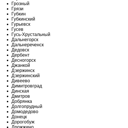
Грозный
Грязи
Губкин
Губкинский
Гурьевск
Гусев
Гусь-Хрустальный
Дальнегорск
Дальнереченск
Дедовск
Дербент
Десногорск
Джанкой
Дзержинск
Дзержинский
Дивеево
Димитровград
Динская
Дмитров
Добрянка
Долгопрудный
Домодедово
Донецк
Дорогобуж
Дрожжино