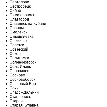
Сертолово
Сестрорецк
Сибай
Симферополь
Славгород
Славянск-на-Кубани
Сланцы
Смоленск
Смышляевка
Снежинск
Советск
Советский
Сокол
Соликамск
Солнечногорск
Соль-Илецк
Сорочинск
Сосново
Сосновоборск
Сосновый Бор
Сочи
Спасск-Дальний
Ставрополь
Старая
Старая Купавна