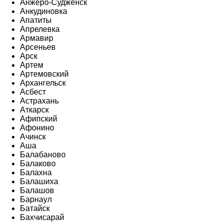
Анжеро-Судженск
Анкудиновка
Апатиты
Апрелевка
Армавир
Арсеньев
Арск
Артем
Артемовский
Архангельск
Асбест
Астрахань
Аткарск
Афипский
Афонино
Ачинск
Аша
Балабаново
Балаково
Балахна
Балашиха
Балашов
Барнаул
Батайск
Бахчисарай