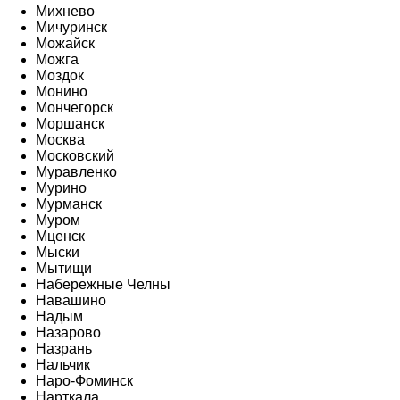
Михнево
Мичуринск
Можайск
Можга
Моздок
Монино
Мончегорск
Моршанск
Москва
Московский
Муравленко
Мурино
Мурманск
Муром
Мценск
Мыски
Мытищи
Набережные Челны
Навашино
Надым
Назарово
Назрань
Нальчик
Наро-Фоминск
Нарткала