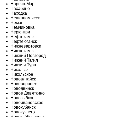
Нарьян-Мар
Нахабино
Находка
Невинномысск
Неман
Немчиновка
Нерюнгри
Нефтекамск
Нефтеюганск
Нижневартовск
Нижнекамск
Нижний Новгород
Нижний Тагил
Нижняя Тура
Никольск
Никольское
Новоалтайск
Нововоронеж
Новодвинск
Новое Девяткино
Новозыбков
Новоивановское
Новокубанск
Новокузнецк
Новокуйбышевск