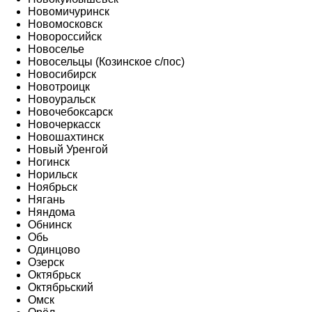
Новомичуринск
Новомосковск
Новороссийск
Новоселье
Новосельцы (Козинское с/пос)
Новосибирск
Новотроицк
Новоуральск
Новочебоксарск
Новочеркасск
Новошахтинск
Новый Уренгой
Ногинск
Норильск
Ноябрьск
Нягань
Няндома
Обнинск
Обь
Одинцово
Озерск
Октябрьск
Октябрьский
Омск