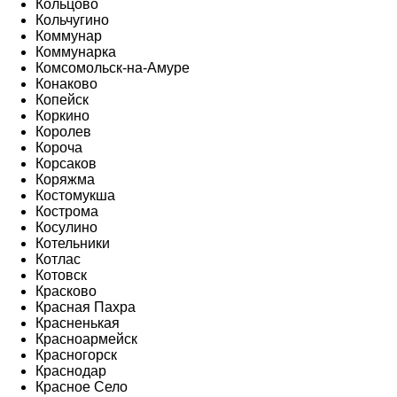
Кольцово
Кольчугино
Коммунар
Коммунарка
Комсомольск-на-Амуре
Конаково
Копейск
Коркино
Королев
Короча
Корсаков
Коряжма
Костомукша
Кострома
Косулино
Котельники
Котлас
Котовск
Красково
Красная Пахра
Красненькая
Красноармейск
Красногорск
Краснодар
Красное Село