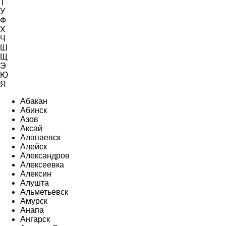
Т
У
Ф
Х
Ч
Ш
Щ
Э
Ю
Я
Абакан
Абинск
Азов
Аксай
Алапаевск
Алейск
Александров
Алексеевка
Алексин
Алушта
Альметьевск
Амурск
Анапа
Ангарск