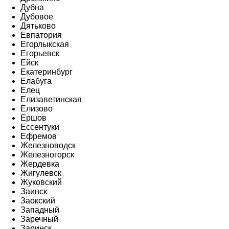
Дубна
Дубовое
Дятьково
Евпатория
Егорлыкская
Егорьевск
Ейск
Екатеринбург
Елабуга
Елец
Елизаветинская
Елизово
Ершов
Ессентуки
Ефремов
Железноводск
Железногорск
Жердевка
Жигулевск
Жуковский
Заинск
Заокский
Западный
Заречный
Заринск