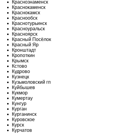
Краснознаменск
Краснокаменск
Краснокамск
Краснообск
Краснотурьинск
Красноуральск
Красноярск
Красный Посёлок
Красный Яр
Кронштадт
Кропоткин
Крымск
Кстово
Кудрово
Кузнецк
Кузьмоловский гп
Куйбышев
Кукмор
Кумертау
Кунгур
Курган
Курганинск
Куровское
Курск
Курчатов