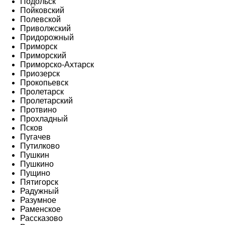
Подольск
Пойковский
Полевской
Приволжский
Придорожный
Приморск
Приморский
Приморско-Ахтарск
Приозерск
Прокопьевск
Пролетарск
Пролетарский
Протвино
Прохладный
Псков
Пугачев
Путилково
Пушкин
Пушкино
Пущино
Пятигорск
Радужный
Разумное
Раменское
Рассказово