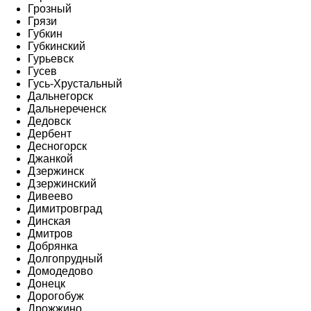
Грозный
Грязи
Губкин
Губкинский
Гурьевск
Гусев
Гусь-Хрустальный
Дальнегорск
Дальнереченск
Дедовск
Дербент
Десногорск
Джанкой
Дзержинск
Дзержинский
Дивеево
Димитровград
Динская
Дмитров
Добрянка
Долгопрудный
Домодедово
Донецк
Дорогобуж
Дрожжино