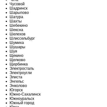
Чусовой
Шадринск
Шарыпово
Шатура
Шахты
Шебекино
Шексна
Шелехов
Шлиссельбург
Шумиха
Шушары
Шуя
Щекино
Щелково
Щербинка
Электросталь
Электроугли
Элиста
Энгельс
Энколово
Югорск
Южно-Сахалинск
Южноуральск
Южный город