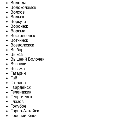
Вологда
Волоколамск
Волхов
Вольск
Воркута
Воронеж
Ворсма
Воскресенск
Воткинск
Всеволожск
Выборг
Выкса
Вышний Волочек
Вязники
Вязьма
Гагарин
Гай
Гатчина
Гвардейск
Геленджик
Георгиевск
Глазов
Голубое
Горно-Алтайск
Горячий Ключ