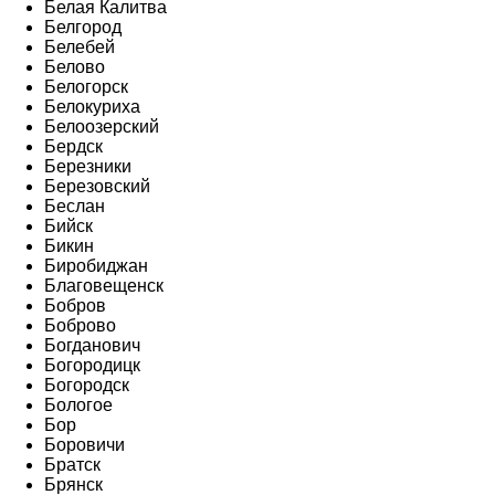
Белая Калитва
Белгород
Белебей
Белово
Белогорск
Белокуриха
Белоозерский
Бердск
Березники
Березовский
Беслан
Бийск
Бикин
Биробиджан
Благовещенск
Бобров
Боброво
Богданович
Богородицк
Богородск
Бологое
Бор
Боровичи
Братск
Брянск