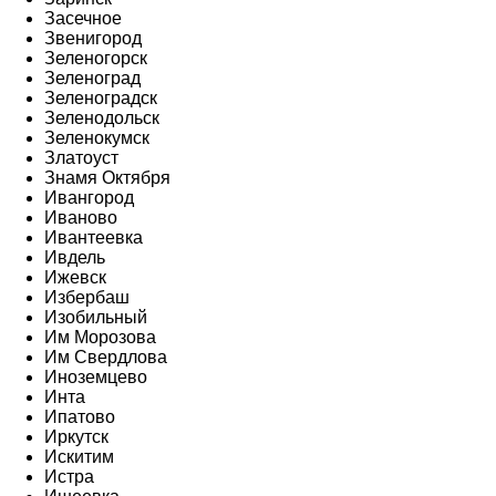
Засечное
Звенигород
Зеленогорск
Зеленоград
Зеленоградск
Зеленодольск
Зеленокумск
Златоуст
Знамя Октября
Ивангород
Иваново
Ивантеевка
Ивдель
Ижевск
Избербаш
Изобильный
Им Морозова
Им Свердлова
Иноземцево
Инта
Ипатово
Иркутск
Искитим
Истра