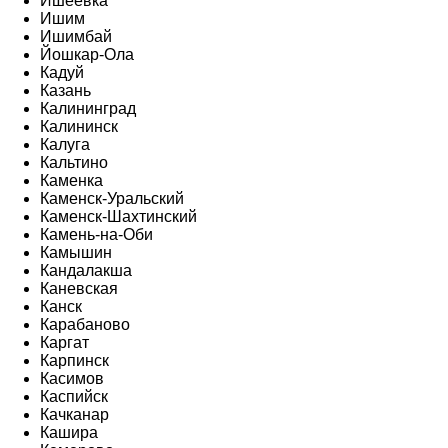
Ишеевка
Ишим
Ишимбай
Йошкар-Ола
Кадуй
Казань
Калининград
Калининск
Калуга
Кальтино
Каменка
Каменск-Уральский
Каменск-Шахтинский
Камень-на-Оби
Камышин
Кандалакша
Каневская
Канск
Карабаново
Каргат
Карпинск
Касимов
Каспийск
Качканар
Кашира