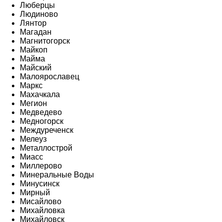
Люберцы
Людиново
Лянтор
Магадан
Магнитогорск
Майкоп
Майма
Майский
Малоярославец
Маркс
Махачкала
Мегион
Медведево
Медногорск
Междуреченск
Мелеуз
Металлострой
Миасс
Миллерово
Минеральные Воды
Минусинск
Мирный
Мисайлово
Михайловка
Михайловск