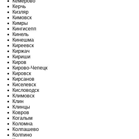
Кемерово
Керчь
Кизляр
Кимовск
Кимры
Кингисепп
Кинель
Кинешма
Киреевск
Киржач
Кириши
Киров
Кирово-Чепецк
Кировск
Кирсанов
Киселевск
Кисловодск
Климовск
Клин
Клинцы
Ковров
Когалым
Коломна
Колпашево
Колпино