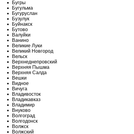
Бугры
Бугульма
Бугуруслан
Бузулук
Буйнакск
Бутово
Валуйки
Ванино
Великие Луки
Великий Новгород
Вельск
Верхнеднепровский
Верхняя Пышма
Верхняя Салда
Вешки
Видное
Вичуга
Владивосток
Владикавказ
Владимир
Внуково
Волгоград
Волгодонск
Волжск
Волжский