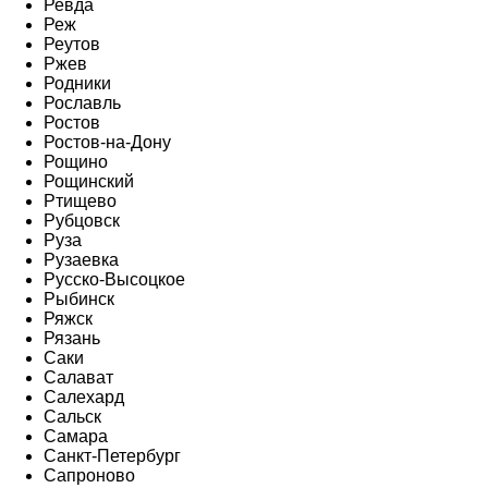
Ревда
Реж
Реутов
Ржев
Родники
Рославль
Ростов
Ростов-на-Дону
Рощино
Рощинский
Ртищево
Рубцовск
Руза
Рузаевка
Русско-Высоцкое
Рыбинск
Ряжск
Рязань
Саки
Салават
Салехард
Сальск
Самара
Санкт-Петербург
Сапроново