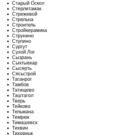
Старый Оскол
Стерлитамак
Стрежевой
Стрельна
Строитель
Стройкерамика
Струнино
Ступино
Сургут
Сухой Лог
Сызрань
Сыктывкар
Сысерть
Сясьстрой
Таганрог
Тамбов
Татищево
Таштагол
Тверь
Тейково
Тельмана
Темрюк
Тимашевск
Тихвин
Тихорецк