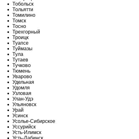
Тобольск
Тольятти
Томилино
Томск
Тосно
Трехгорный
Троицк
Туапсе
Туймазы
Тула
Тутаев
Тучково
Тюмень
Уварово
Удельная
Удомля
Узловая
Улан-Удэ
Ульяновск
Урай
Усинск
Усолье-Сибирское
Уссурийск
Усть-Илимск
Усть-Лабинск