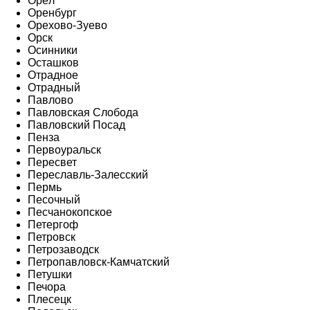
Орёл
Оренбург
Орехово-Зуево
Орск
Осинники
Осташков
Отрадное
Отрадный
Павлово
Павловская Слобода
Павловский Посад
Пенза
Первоуральск
Пересвет
Переславль-Залесский
Пермь
Песочный
Песчанокопское
Петергоф
Петровск
Петрозаводск
Петропавловск-Камчатский
Петушки
Печора
Плесецк