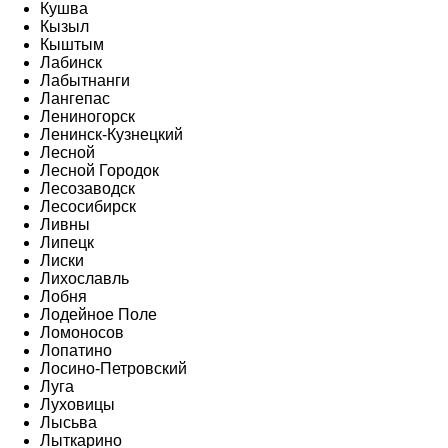
Кушва
Кызыл
Кыштым
Лабинск
Лабытнанги
Лангепас
Лениногорск
Ленинск-Кузнецкий
Лесной
Лесной Городок
Лесозаводск
Лесосибирск
Ливны
Липецк
Лиски
Лихославль
Лобня
Лодейное Поле
Ломоносов
Лопатино
Лосино-Петровский
Луга
Луховицы
Лысьва
Лыткарино