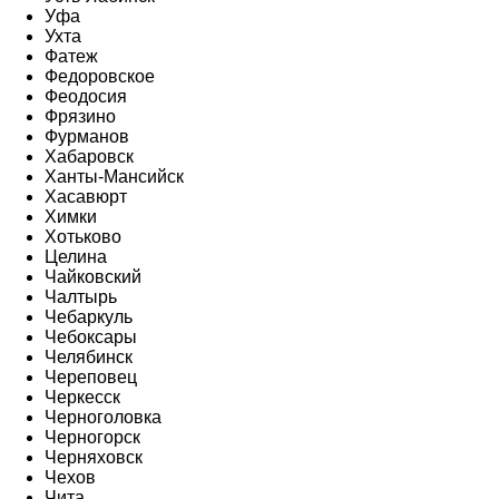
Уфа
Ухта
Фатеж
Федоровское
Феодосия
Фрязино
Фурманов
Хабаровск
Ханты-Мансийск
Хасавюрт
Химки
Хотьково
Целина
Чайковский
Чалтырь
Чебаркуль
Чебоксары
Челябинск
Череповец
Черкесск
Черноголовка
Черногорск
Черняховск
Чехов
Чита