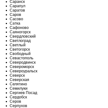
Саранск
Сарапул
Саратов
Саров
Сасово
Сатка
Сафоново
Саяногорск
Свердловский
Светлоград
Светлый
Светогорск
Свободный
Севастополь
Северодвинск
Североморск
Североуральск
Северск
Северская
Селятино
Семилуки
Сергиев Посад
Сердобск
Серов
Серпухов