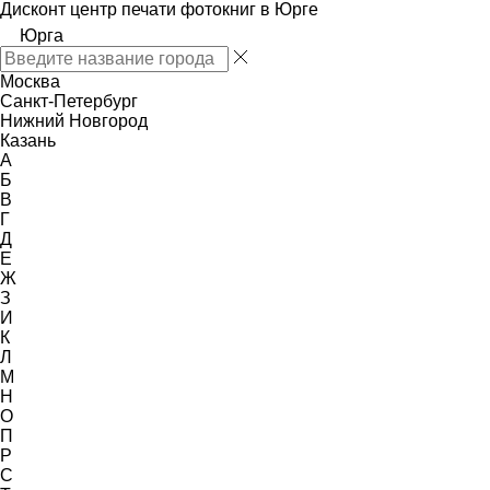
Дисконт центр печати фотокниг в Юрге
Юрга
Москва
Санкт-Петербург
Нижний Новгород
Казань
А
Б
В
Г
Д
Е
Ж
З
И
К
Л
М
Н
О
П
Р
С