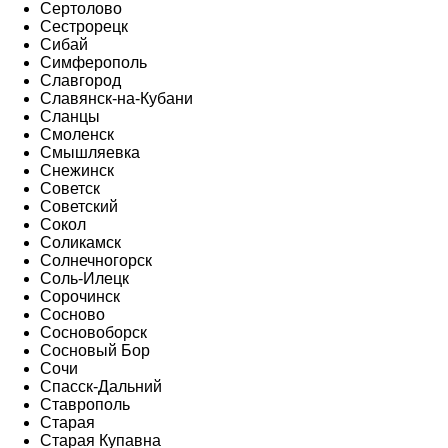
Сертолово
Сестрорецк
Сибай
Симферополь
Славгород
Славянск-на-Кубани
Сланцы
Смоленск
Смышляевка
Снежинск
Советск
Советский
Сокол
Соликамск
Солнечногорск
Соль-Илецк
Сорочинск
Сосново
Сосновоборск
Сосновый Бор
Сочи
Спасск-Дальний
Ставрополь
Старая
Старая Купавна