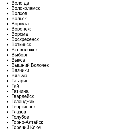
Вологда
Волоколамск
Волхов
Вольск
Воркута
Воронеж
Ворсма
Воскресенск
Воткинск
Всеволожск
Выборг
Выкса
Вышний Волочек
Вязники
Вязьма
Гагарин
Гай
Гатчина
Гвардейск
Геленджик
Георгиевск
Глазов
Голубое
Горно-Алтайск
Горячий Ключ