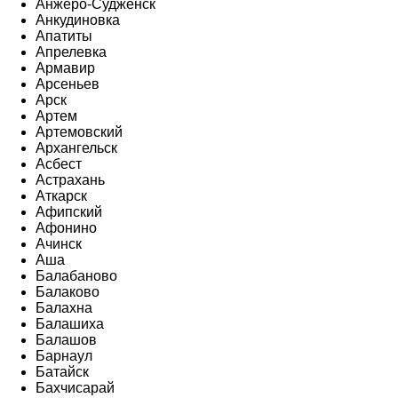
Анжеро-Судженск
Анкудиновка
Апатиты
Апрелевка
Армавир
Арсеньев
Арск
Артем
Артемовский
Архангельск
Асбест
Астрахань
Аткарск
Афипский
Афонино
Ачинск
Аша
Балабаново
Балаково
Балахна
Балашиха
Балашов
Барнаул
Батайск
Бахчисарай