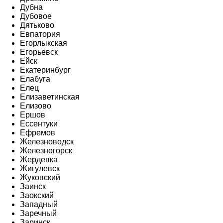
Дубна
Дубовое
Дятьково
Евпатория
Егорлыкская
Егорьевск
Ейск
Екатеринбург
Елабуга
Елец
Елизаветинская
Елизово
Ершов
Ессентуки
Ефремов
Железноводск
Железногорск
Жердевка
Жигулевск
Жуковский
Заинск
Заокский
Западный
Заречный
Заринск