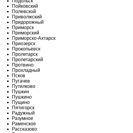
Подольск
Пойковский
Полевской
Приволжский
Придорожный
Приморск
Приморский
Приморско-Ахтарск
Приозерск
Прокопьевск
Пролетарск
Пролетарский
Протвино
Прохладный
Псков
Пугачев
Путилково
Пушкин
Пушкино
Пущино
Пятигорск
Радужный
Разумное
Раменское
Рассказово