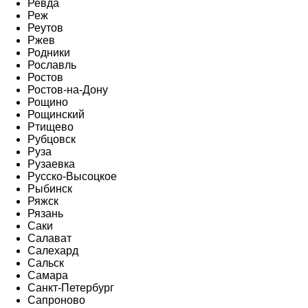
Ревда
Реж
Реутов
Ржев
Родники
Рославль
Ростов
Ростов-на-Дону
Рощино
Рощинский
Ртищево
Рубцовск
Руза
Рузаевка
Русско-Высоцкое
Рыбинск
Ряжск
Рязань
Саки
Салават
Салехард
Сальск
Самара
Санкт-Петербург
Сапроново