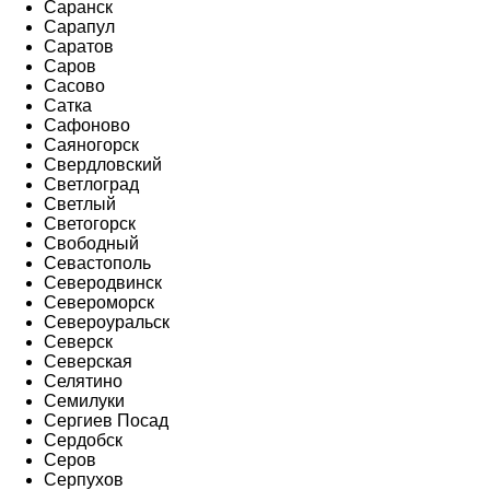
Саранск
Сарапул
Саратов
Саров
Сасово
Сатка
Сафоново
Саяногорск
Свердловский
Светлоград
Светлый
Светогорск
Свободный
Севастополь
Северодвинск
Североморск
Североуральск
Северск
Северская
Селятино
Семилуки
Сергиев Посад
Сердобск
Серов
Серпухов