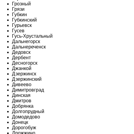
Грозный
Грязи
Губкин
Губкинский
Гурьевск
Гусев
Гусь-Хрустальный
Дальнегорск
Дальнереченск
Дедовск
Дербент
Десногорск
Джанкой
Дзержинск
Дзержинский
Дивеево
Димитровград
Динская
Дмитров
Добрянка
Долгопрудный
Домодедово
Донецк
Дорогобуж
Дрожжино