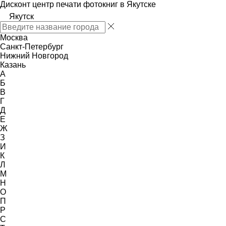
Дисконт центр печати фотокниг в Якутске
Якутск
Москва
Санкт-Петербург
Нижний Новгород
Казань
А
Б
В
Г
Д
Е
Ж
З
И
К
Л
М
Н
О
П
Р
С