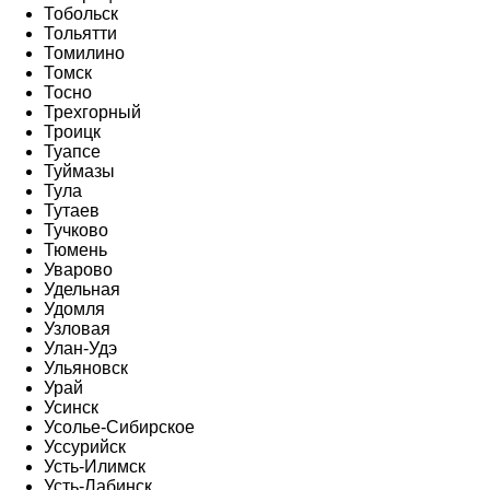
Тобольск
Тольятти
Томилино
Томск
Тосно
Трехгорный
Троицк
Туапсе
Туймазы
Тула
Тутаев
Тучково
Тюмень
Уварово
Удельная
Удомля
Узловая
Улан-Удэ
Ульяновск
Урай
Усинск
Усолье-Сибирское
Уссурийск
Усть-Илимск
Усть-Лабинск