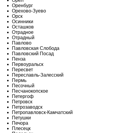
Орёл
Оренбург
Орехово-Зуево
Орск
Осинники
Осташков
Отрадное
Отрадный
Павлово
Павловская Слобода
Павловский Посад
Пенза
Первоуральск
Пересвет
Переславль-Залесский
Пермь
Песочный
Песчанокопское
Петергоф
Петровск
Петрозаводск
Петропавловск-Камчатский
Петушки
Печора
Плесецк