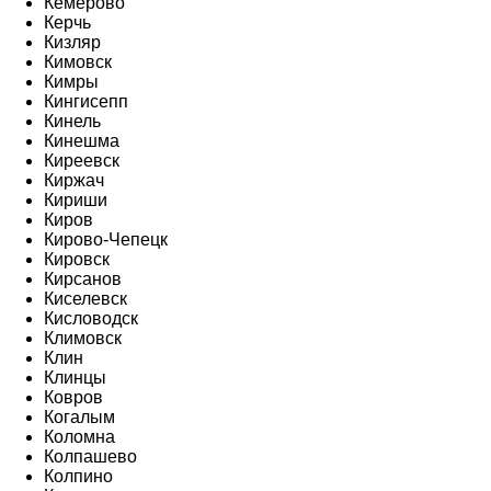
Кемерово
Керчь
Кизляр
Кимовск
Кимры
Кингисепп
Кинель
Кинешма
Киреевск
Киржач
Кириши
Киров
Кирово-Чепецк
Кировск
Кирсанов
Киселевск
Кисловодск
Климовск
Клин
Клинцы
Ковров
Когалым
Коломна
Колпашево
Колпино