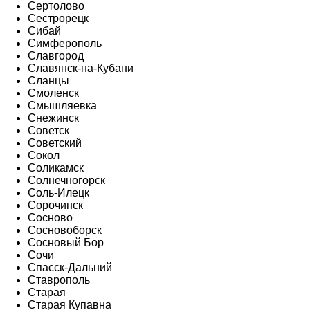
Сертолово
Сестрорецк
Сибай
Симферополь
Славгород
Славянск-на-Кубани
Сланцы
Смоленск
Смышляевка
Снежинск
Советск
Советский
Сокол
Соликамск
Солнечногорск
Соль-Илецк
Сорочинск
Сосново
Сосновоборск
Сосновый Бор
Сочи
Спасск-Дальний
Ставрополь
Старая
Старая Купавна