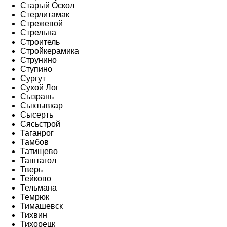
Старый Оскол
Стерлитамак
Стрежевой
Стрельна
Строитель
Стройкерамика
Струнино
Ступино
Сургут
Сухой Лог
Сызрань
Сыктывкар
Сысерть
Сясьстрой
Таганрог
Тамбов
Татищево
Таштагол
Тверь
Тейково
Тельмана
Темрюк
Тимашевск
Тихвин
Тихорецк