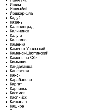
Ишеевка
Ишим
Ишимбай
Йошкар-Ола
Кадуй
Казань
Калининград
Калининск
Калуга
Кальтино
Каменка
Каменск-Уральский
Каменск-Шахтинский
Камень-на-Оби
Камышин
Кандалакша
Каневская
Канск
Карабаново
Каргат
Карпинск
Касимов
Каспийск
Качканар
Кашира