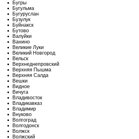
Бугры
Бугульма
Бугуруслан
Бузулук
Буйнакск
Бутово
Валуйки
Ванино
Великие Луки
Великий Новгород
Вельск
Верхнеднепровский
Верхняя Пышма
Верхняя Салда
Вешки
Видное
Вичуга
Владивосток
Владикавказ
Владимир
Внуково
Волгоград
Волгодонск
Волжск
Волжский