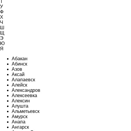
Т
У
Ф
Х
Ч
Ш
Щ
Э
Ю
Я
Абакан
Абинск
Азов
Аксай
Алапаевск
Алейск
Александров
Алексеевка
Алексин
Алушта
Альметьевск
Амурск
Анапа
Ангарск