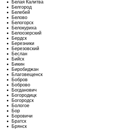
Белая Калитва
Белгород
Белебей
Белово
Белогорск
Белокуриха
Белоозерский
Бердск
Березники
Березовский
Беслан
Бийск
Бикин
Биробиджан
Благовещенск
Бобров
Боброво
Богданович
Богородицк
Богородск
Бологое
Бор
Боровичи
Братск
Брянск