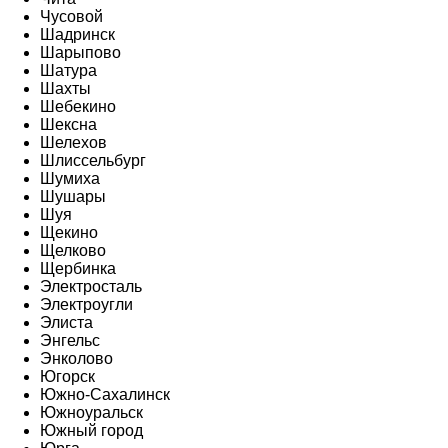
Чусовой
Шадринск
Шарыпово
Шатура
Шахты
Шебекино
Шексна
Шелехов
Шлиссельбург
Шумиха
Шушары
Шуя
Щекино
Щелково
Щербинка
Электросталь
Электроугли
Элиста
Энгельс
Энколово
Югорск
Южно-Сахалинск
Южноуральск
Южный город