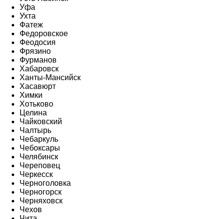
Уфа
Ухта
Фатеж
Федоровское
Феодосия
Фрязино
Фурманов
Хабаровск
Ханты-Мансийск
Хасавюрт
Химки
Хотьково
Целина
Чайковский
Чалтырь
Чебаркуль
Чебоксары
Челябинск
Череповец
Черкесск
Черноголовка
Черногорск
Черняховск
Чехов
Чита