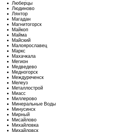
Люберцы
Людиново
Лянтор
Магадан
Магнитогорск
Майкоп
Майма
Майский
Малоярославец
Маркс
Махачкала
Мегион
Медведево
Медногорск
Междуреченск
Мелеуз
Металлострой
Миасс
Миллерово
Минеральные Воды
Минусинск
Мирный
Мисайлово
Михайловка
Михайловск