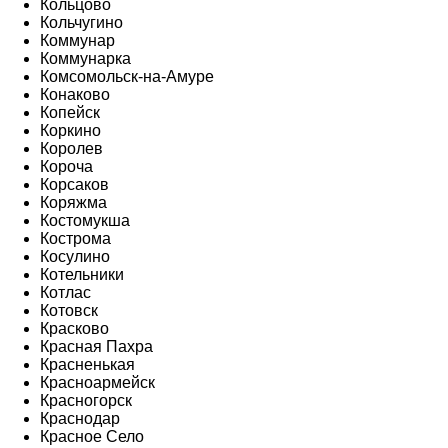
Кольцово
Кольчугино
Коммунар
Коммунарка
Комсомольск-на-Амуре
Конаково
Копейск
Коркино
Королев
Короча
Корсаков
Коряжма
Костомукша
Кострома
Косулино
Котельники
Котлас
Котовск
Красково
Красная Пахра
Красненькая
Красноармейск
Красногорск
Краснодар
Красное Село