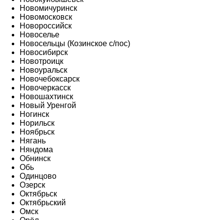
Новомичуринск
Новомосковск
Новороссийск
Новоселье
Новосельцы (Козинское с/пос)
Новосибирск
Новотроицк
Новоуральск
Новочебоксарск
Новочеркасск
Новошахтинск
Новый Уренгой
Ногинск
Норильск
Ноябрьск
Нягань
Няндома
Обнинск
Обь
Одинцово
Озерск
Октябрьск
Октябрьский
Омск