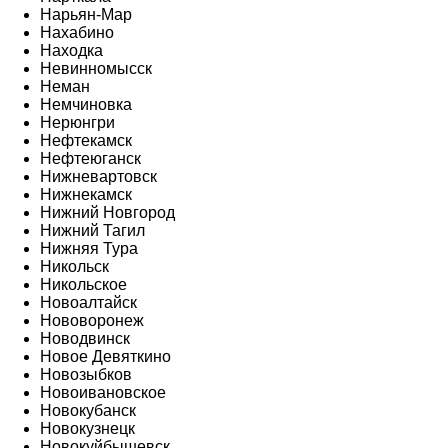
Нарьян-Мар
Нахабино
Находка
Невинномысск
Неман
Немчиновка
Нерюнгри
Нефтекамск
Нефтеюганск
Нижневартовск
Нижнекамск
Нижний Новгород
Нижний Тагил
Нижняя Тура
Никольск
Никольское
Новоалтайск
Нововоронеж
Новодвинск
Новое Девяткино
Новозыбков
Новоивановское
Новокубанск
Новокузнецк
Новокуйбышевск