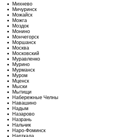
Михнево
Мичуринск
Можайск
Можга
Моздок
Монино
Мончегорск
Моршанск
Москва
Московский
Муравленко
Мурино
Мурманск
Муром
Мценск
Мыски
Мытищи
Набережные Челны
Навашино
Надым
Назарово
Назрань
Нальчик
Наро-Фоминск
Нарткала