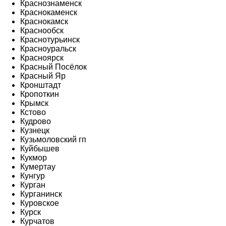
Краснознаменск
Краснокаменск
Краснокамск
Краснообск
Краснотурьинск
Красноуральск
Красноярск
Красный Посёлок
Красный Яр
Кронштадт
Кропоткин
Крымск
Кстово
Кудрово
Кузнецк
Кузьмоловский гп
Куйбышев
Кукмор
Кумертау
Кунгур
Курган
Курганинск
Куровское
Курск
Курчатов