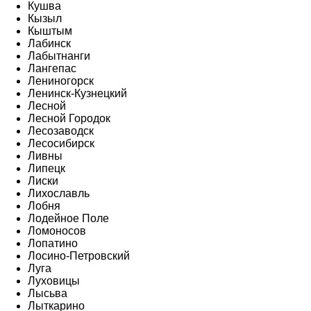
Кушва
Кызыл
Кыштым
Лабинск
Лабытнанги
Лангепас
Лениногорск
Ленинск-Кузнецкий
Лесной
Лесной Городок
Лесозаводск
Лесосибирск
Ливны
Липецк
Лиски
Лихославль
Лобня
Лодейное Поле
Ломоносов
Лопатино
Лосино-Петровский
Луга
Луховицы
Лысьва
Лыткарино