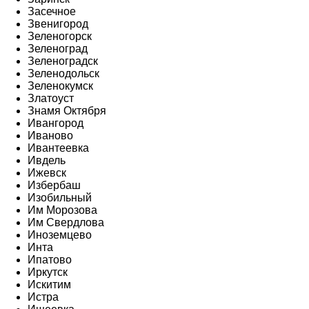
Засечное
Звенигород
Зеленогорск
Зеленоград
Зеленоградск
Зеленодольск
Зеленокумск
Златоуст
Знамя Октября
Ивангород
Иваново
Ивантеевка
Ивдель
Ижевск
Избербаш
Изобильный
Им Морозова
Им Свердлова
Иноземцево
Инта
Ипатово
Иркутск
Искитим
Истра