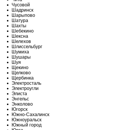
Чусовой
Шадринск
Шарыпово
Шатура
Шахты
Шебекино
Шексна
Шелехов
Шлиссельбург
Шумиха
Шушары
Шуя
Щекино
Щелково
Щербинка
Электросталь
Электроугли
Элиста
Энгельс
Энколово
Югорск
Южно-Сахалинск
Южноуральск
Южный город