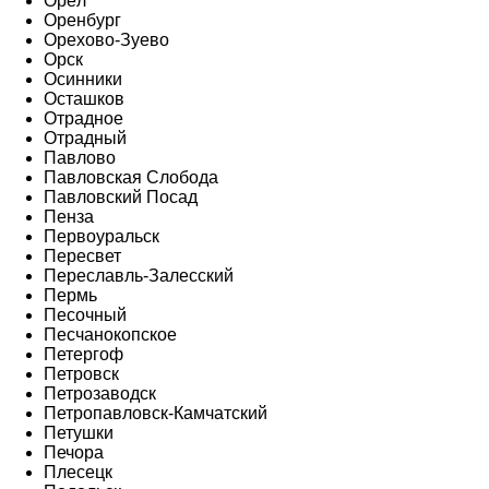
Орёл
Оренбург
Орехово-Зуево
Орск
Осинники
Осташков
Отрадное
Отрадный
Павлово
Павловская Слобода
Павловский Посад
Пенза
Первоуральск
Пересвет
Переславль-Залесский
Пермь
Песочный
Песчанокопское
Петергоф
Петровск
Петрозаводск
Петропавловск-Камчатский
Петушки
Печора
Плесецк