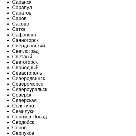
Саранск
Сарапул
Саратов
Саров
Сасово
Сатка
Сафоново
Саяногорск
Свердловский
Светлоград
Светлый
Светогорск
Свободный
Севастополь
Северодвинск
Североморск
Североуральск
Северск
Северская
Селятино
Семилуки
Сергиев Посад
Сердобск
Серов
Серпухов