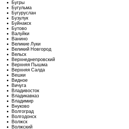
Бугры
Бугульма
Бугуруслан
Бузулук
Буйнакск
Бутово
Валуйки
Ванино
Великие Луки
Великий Новгород
Вельск
Верхнеднепровский
Верхняя Пышма
Верхняя Салда
Вешки
Видное
Вичуга
Владивосток
Владикавказ
Владимир
Внуково
Волгоград
Волгодонск
Волжск
Волжский