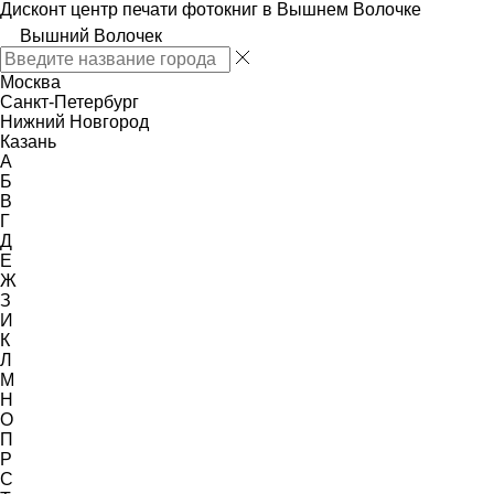
Дисконт центр печати фотокниг в Вышнем Волочке
Вышний Волочек
Москва
Санкт-Петербург
Нижний Новгород
Казань
А
Б
В
Г
Д
Е
Ж
З
И
К
Л
М
Н
О
П
Р
С