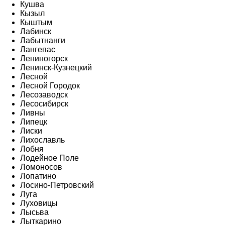
Кушва
Кызыл
Кыштым
Лабинск
Лабытнанги
Лангепас
Лениногорск
Ленинск-Кузнецкий
Лесной
Лесной Городок
Лесозаводск
Лесосибирск
Ливны
Липецк
Лиски
Лихославль
Лобня
Лодейное Поле
Ломоносов
Лопатино
Лосино-Петровский
Луга
Луховицы
Лысьва
Лыткарино