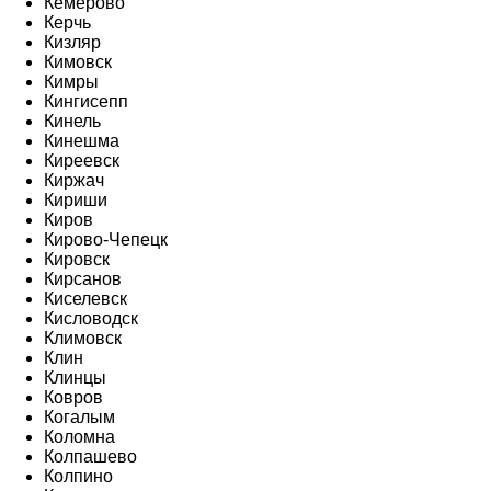
Кемерово
Керчь
Кизляр
Кимовск
Кимры
Кингисепп
Кинель
Кинешма
Киреевск
Киржач
Кириши
Киров
Кирово-Чепецк
Кировск
Кирсанов
Киселевск
Кисловодск
Климовск
Клин
Клинцы
Ковров
Когалым
Коломна
Колпашево
Колпино