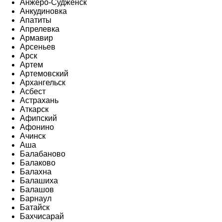
Анжеро-Судженск
Анкудиновка
Апатиты
Апрелевка
Армавир
Арсеньев
Арск
Артем
Артемовский
Архангельск
Асбест
Астрахань
Аткарск
Афипский
Афонино
Ачинск
Аша
Балабаново
Балаково
Балахна
Балашиха
Балашов
Барнаул
Батайск
Бахчисарай