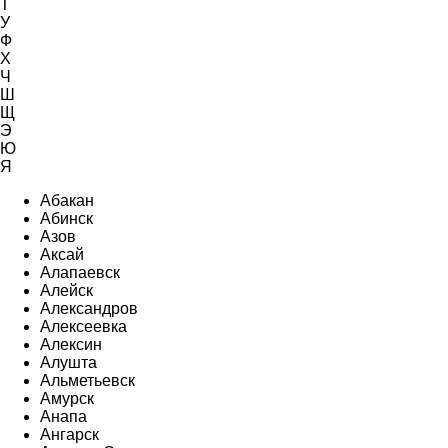
Т
У
Ф
Х
Ч
Ш
Щ
Э
Ю
Я
Абакан
Абинск
Азов
Аксай
Алапаевск
Алейск
Александров
Алексеевка
Алексин
Алушта
Альметьевск
Амурск
Анапа
Ангарск