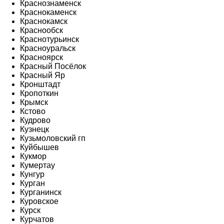
Краснознаменск
Краснокаменск
Краснокамск
Краснообск
Краснотурьинск
Красноуральск
Красноярск
Красный Посёлок
Красный Яр
Кронштадт
Кропоткин
Крымск
Кстово
Кудрово
Кузнецк
Кузьмоловский гп
Куйбышев
Кукмор
Кумертау
Кунгур
Курган
Курганинск
Куровское
Курск
Курчатов