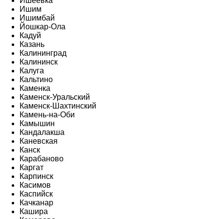
Ишеевка
Ишим
Ишимбай
Йошкар-Ола
Кадуй
Казань
Калининград
Калининск
Калуга
Кальтино
Каменка
Каменск-Уральский
Каменск-Шахтинский
Камень-на-Оби
Камышин
Кандалакша
Каневская
Канск
Карабаново
Каргат
Карпинск
Касимов
Каспийск
Качканар
Кашира