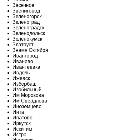
Засечное
Звенигород
Зеленогорск
Зеленоград
Зеленоградск
Зеленодольск
Зеленокумск
Златоуст
Знамя Октября
Ивангород
Иваново
Ивантеевка
Ивдель
Ижевск
Избербаш
Изобильный
Им Морозова
Им Свердлова
Иноземцево
Инта
Ипатово
Иркутск
Искитим
Истра