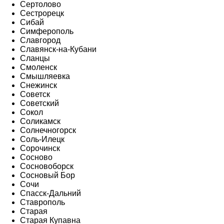
Сертолово
Сестрорецк
Сибай
Симферополь
Славгород
Славянск-на-Кубани
Сланцы
Смоленск
Смышляевка
Снежинск
Советск
Советский
Сокол
Соликамск
Солнечногорск
Соль-Илецк
Сорочинск
Сосново
Сосновоборск
Сосновый Бор
Сочи
Спасск-Дальний
Ставрополь
Старая
Старая Купавна