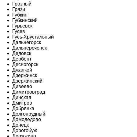
Грозный
Грязи
Губкин
Губкинский
Гурьевск
Гусев
Гусь-Хрустальный
Дальнегорск
Дальнереченск
Дедовск
Дербент
Десногорск
Джанкой
Дзержинск
Дзержинский
Дивеево
Димитровград
Динская
Дмитров
Добрянка
Долгопрудный
Домодедово
Донецк
Дорогобуж
Дрожжино