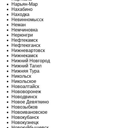
Нарьян-Мар
Нахабино
Находка
Невинномысск
Неман
Немчиновка
Нерюнгри
Нефтекамск
Нефтеюганск
Нижневартовск
Нижнекамск
Нижний Новгород
Нижний Тагил
Нижняя Тура
Никольск
Никольское
Новоалтайск
Нововоронеж
Новодвинск
Новое Девяткино
Новозыбков
Новоивановское
Новокубанск
Новокузнецк
Новокуйбышевск