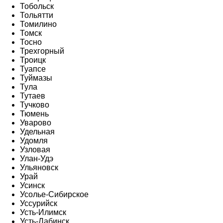
Тобольск
Тольятти
Томилино
Томск
Тосно
Трехгорный
Троицк
Туапсе
Туймазы
Тула
Тутаев
Тучково
Тюмень
Уварово
Удельная
Удомля
Узловая
Улан-Удэ
Ульяновск
Урай
Усинск
Усолье-Сибирское
Уссурийск
Усть-Илимск
Усть-Лабинск