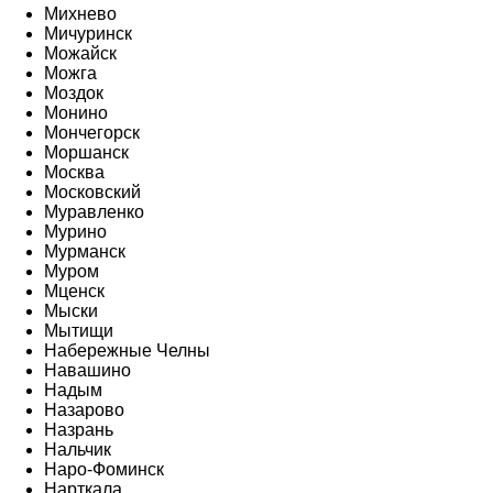
Михнево
Мичуринск
Можайск
Можга
Моздок
Монино
Мончегорск
Моршанск
Москва
Московский
Муравленко
Мурино
Мурманск
Муром
Мценск
Мыски
Мытищи
Набережные Челны
Навашино
Надым
Назарово
Назрань
Нальчик
Наро-Фоминск
Нарткала