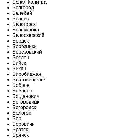
Белая Калитва
Белгород
Белебей
Белово
Белогорск
Белокуриха
Белоозерский
Бердск
Березники
Березовский
Беслан
Бийск
Бикин
Биробиджан
Благовещенск
Бобров
Боброво
Богданович
Богородицк
Богородск
Бологое
Бор
Боровичи
Братск
Брянск