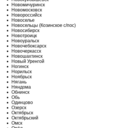
Новомичуринск
Новомосковск
Новороссийск
Новоселье
Новосельцы (Козинское с/пос)
Новосибирск
Новотроицк
Новоуральск
Новочебоксарск
Новочеркасск
Новошахтинск
Новый Уренгой
Ногинск
Норильск
Ноябрьск
Нягань
Няндома
Обнинск
Обь
Одинцово
Озерск
Октябрьск
Октябрьский
Омск