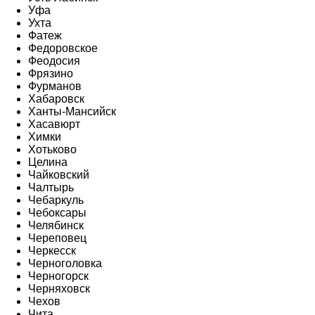
Уфа
Ухта
Фатеж
Федоровское
Феодосия
Фрязино
Фурманов
Хабаровск
Ханты-Мансийск
Хасавюрт
Химки
Хотьково
Целина
Чайковский
Чалтырь
Чебаркуль
Чебоксары
Челябинск
Череповец
Черкесск
Черноголовка
Черногорск
Черняховск
Чехов
Чита