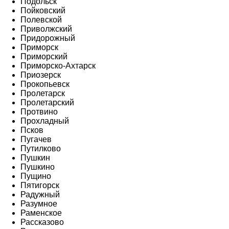
Подольск
Пойковский
Полевской
Приволжский
Придорожный
Приморск
Приморский
Приморско-Ахтарск
Приозерск
Прокопьевск
Пролетарск
Пролетарский
Протвино
Прохладный
Псков
Пугачев
Путилково
Пушкин
Пушкино
Пущино
Пятигорск
Радужный
Разумное
Раменское
Рассказово