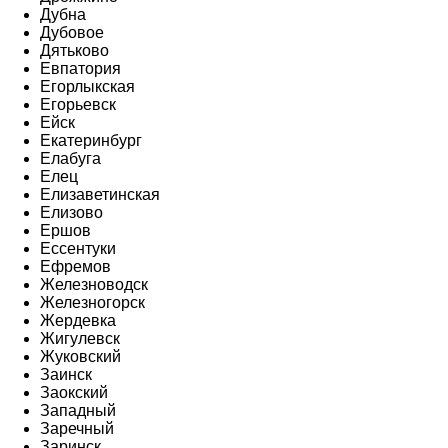
Дубна
Дубовое
Дятьково
Евпатория
Егорлыкская
Егорьевск
Ейск
Екатеринбург
Елабуга
Елец
Елизаветинская
Елизово
Ершов
Ессентуки
Ефремов
Железноводск
Железногорск
Жердевка
Жигулевск
Жуковский
Заинск
Заокский
Западный
Заречный
Заринск