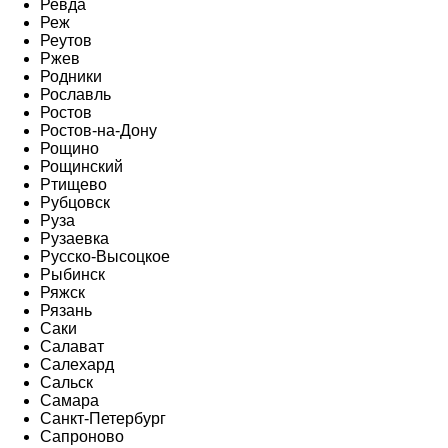
Ревда
Реж
Реутов
Ржев
Родники
Рославль
Ростов
Ростов-на-Дону
Рощино
Рощинский
Ртищево
Рубцовск
Руза
Рузаевка
Русско-Высоцкое
Рыбинск
Ряжск
Рязань
Саки
Салават
Салехард
Сальск
Самара
Санкт-Петербург
Сапроново