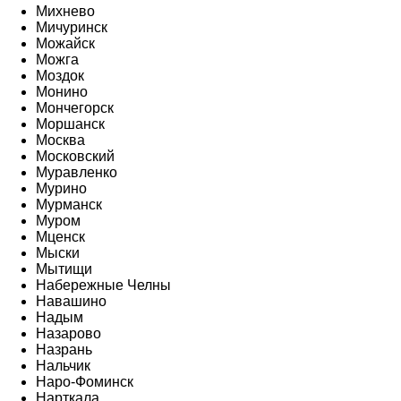
Михнево
Мичуринск
Можайск
Можга
Моздок
Монино
Мончегорск
Моршанск
Москва
Московский
Муравленко
Мурино
Мурманск
Муром
Мценск
Мыски
Мытищи
Набережные Челны
Навашино
Надым
Назарово
Назрань
Нальчик
Наро-Фоминск
Нарткала