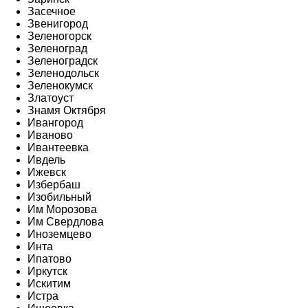
Засечное
Звенигород
Зеленогорск
Зеленоград
Зеленоградск
Зеленодольск
Зеленокумск
Златоуст
Знамя Октября
Ивангород
Иваново
Ивантеевка
Ивдель
Ижевск
Избербаш
Изобильный
Им Морозова
Им Свердлова
Иноземцево
Инта
Ипатово
Иркутск
Искитим
Истра