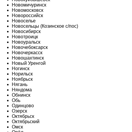
Новомичуринск
Новомосковск
Новороссийск
Новоселье
Новосельцы (Козинское с/пос)
Новосибирск
Новотроицк
Новоуральск
Новочебоксарск
Новочеркасск
Новошахтинск
Новый Уренгой
Ногинск
Норильск
Ноябрьск
Нягань
Няндома
Обнинск
Обь
Одинцово
Озерск
Октябрьск
Октябрьский
Омск