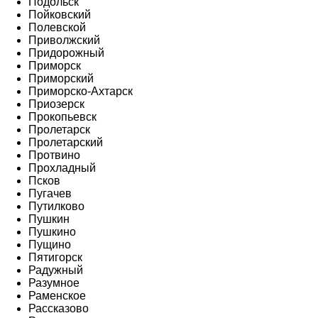
Подольск
Пойковский
Полевской
Приволжский
Придорожный
Приморск
Приморский
Приморско-Ахтарск
Приозерск
Прокопьевск
Пролетарск
Пролетарский
Протвино
Прохладный
Псков
Пугачев
Путилково
Пушкин
Пушкино
Пущино
Пятигорск
Радужный
Разумное
Раменское
Рассказово