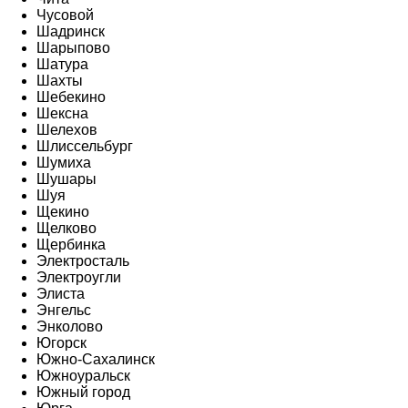
Чусовой
Шадринск
Шарыпово
Шатура
Шахты
Шебекино
Шексна
Шелехов
Шлиссельбург
Шумиха
Шушары
Шуя
Щекино
Щелково
Щербинка
Электросталь
Электроугли
Элиста
Энгельс
Энколово
Югорск
Южно-Сахалинск
Южноуральск
Южный город