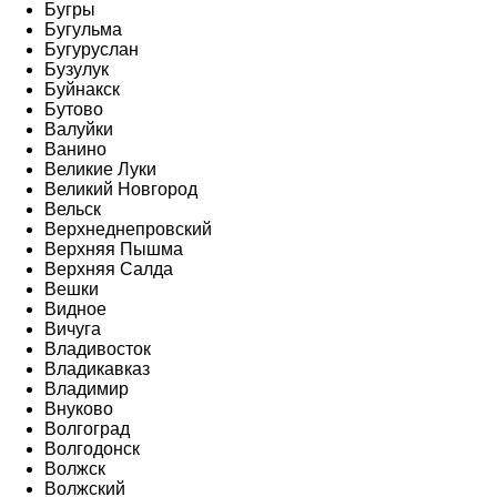
Бугры
Бугульма
Бугуруслан
Бузулук
Буйнакск
Бутово
Валуйки
Ванино
Великие Луки
Великий Новгород
Вельск
Верхнеднепровский
Верхняя Пышма
Верхняя Салда
Вешки
Видное
Вичуга
Владивосток
Владикавказ
Владимир
Внуково
Волгоград
Волгодонск
Волжск
Волжский