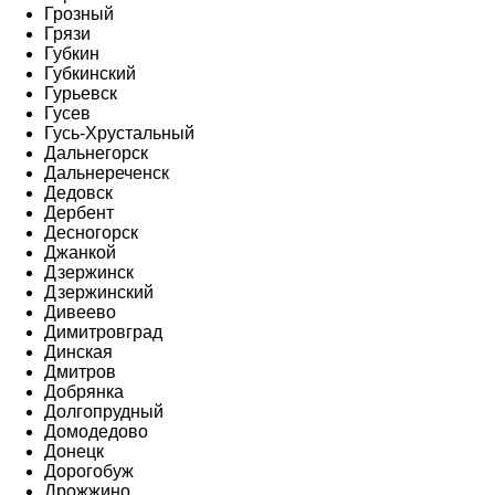
Грозный
Грязи
Губкин
Губкинский
Гурьевск
Гусев
Гусь-Хрустальный
Дальнегорск
Дальнереченск
Дедовск
Дербент
Десногорск
Джанкой
Дзержинск
Дзержинский
Дивеево
Димитровград
Динская
Дмитров
Добрянка
Долгопрудный
Домодедово
Донецк
Дорогобуж
Дрожжино