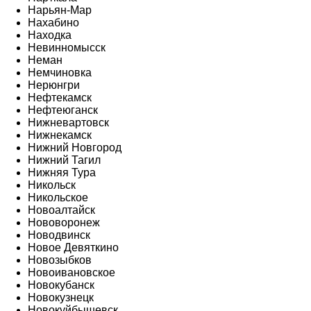
Нарьян-Мар
Нахабино
Находка
Невинномысск
Неман
Немчиновка
Нерюнгри
Нефтекамск
Нефтеюганск
Нижневартовск
Нижнекамск
Нижний Новгород
Нижний Тагил
Нижняя Тура
Никольск
Никольское
Новоалтайск
Нововоронеж
Новодвинск
Новое Девяткино
Новозыбков
Новоивановское
Новокубанск
Новокузнецк
Новокуйбышевск