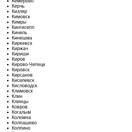
Кемерово
Керчь
Кизляр
Кимовск
Кимры
Кингисепп
Кинель
Кинешма
Киреевск
Киржач
Кириши
Киров
Кирово-Чепецк
Кировск
Кирсанов
Киселевск
Кисловодск
Климовск
Клин
Клинцы
Ковров
Когалым
Коломна
Колпашево
Колпино