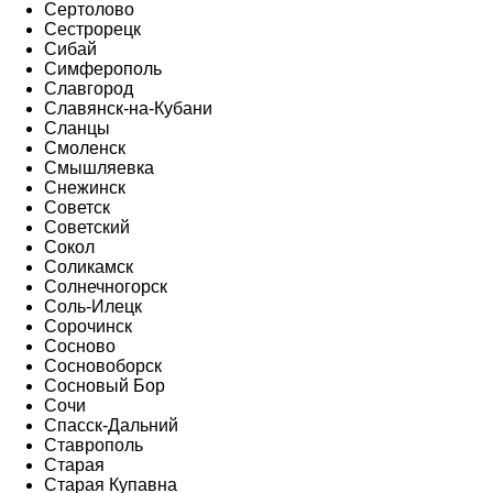
Сертолово
Сестрорецк
Сибай
Симферополь
Славгород
Славянск-на-Кубани
Сланцы
Смоленск
Смышляевка
Снежинск
Советск
Советский
Сокол
Соликамск
Солнечногорск
Соль-Илецк
Сорочинск
Сосново
Сосновоборск
Сосновый Бор
Сочи
Спасск-Дальний
Ставрополь
Старая
Старая Купавна