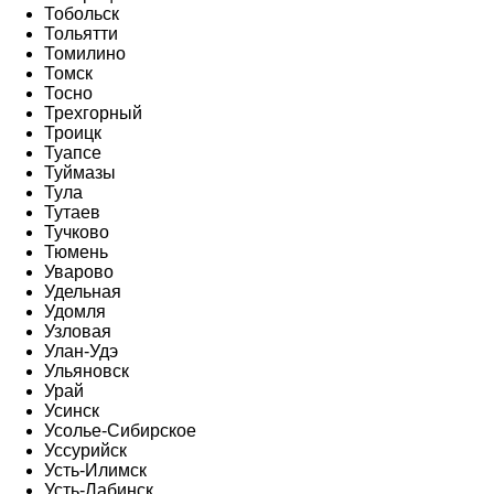
Тобольск
Тольятти
Томилино
Томск
Тосно
Трехгорный
Троицк
Туапсе
Туймазы
Тула
Тутаев
Тучково
Тюмень
Уварово
Удельная
Удомля
Узловая
Улан-Удэ
Ульяновск
Урай
Усинск
Усолье-Сибирское
Уссурийск
Усть-Илимск
Усть-Лабинск