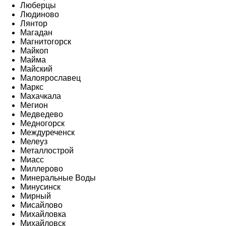
Люберцы
Людиново
Лянтор
Магадан
Магнитогорск
Майкоп
Майма
Майский
Малоярославец
Маркс
Махачкала
Мегион
Медведево
Медногорск
Междуреченск
Мелеуз
Металлострой
Миасс
Миллерово
Минеральные Воды
Минусинск
Мирный
Мисайлово
Михайловка
Михайловск