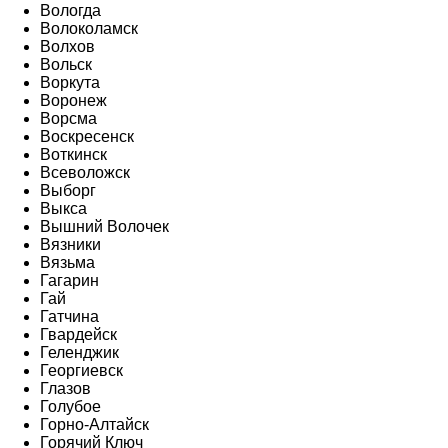
Вологда
Волоколамск
Волхов
Вольск
Воркута
Воронеж
Ворсма
Воскресенск
Воткинск
Всеволожск
Выборг
Выкса
Вышний Волочек
Вязники
Вязьма
Гагарин
Гай
Гатчина
Гвардейск
Геленджик
Георгиевск
Глазов
Голубое
Горно-Алтайск
Горячий Ключ