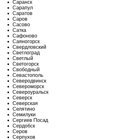
Саранск
Сарапул
Саратов
Саров
Сасово
Сатка
Сафоново
Саяногорск
Свердловский
Светлоград
Светлый
Светогорск
Свободный
Севастополь
Северодвинск
Североморск
Североуральск
Северск
Северская
Селятино
Семилуки
Сергиев Посад
Сердобск
Серов
Серпухов