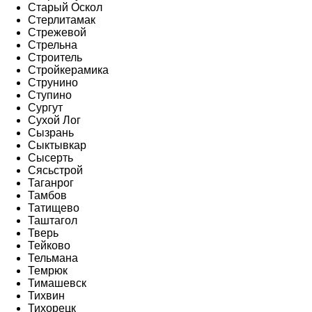
Старый Оскол
Стерлитамак
Стрежевой
Стрельна
Строитель
Стройкерамика
Струнино
Ступино
Сургут
Сухой Лог
Сызрань
Сыктывкар
Сысерть
Сясьстрой
Таганрог
Тамбов
Татищево
Таштагол
Тверь
Тейково
Тельмана
Темрюк
Тимашевск
Тихвин
Тихорецк