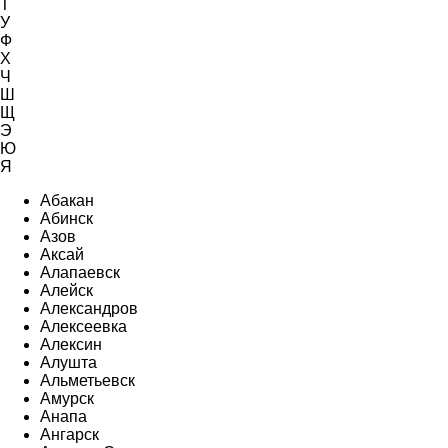
Т
У
Ф
Х
Ч
Ш
Щ
Э
Ю
Я
Абакан
Абинск
Азов
Аксай
Алапаевск
Алейск
Александров
Алексеевка
Алексин
Алушта
Альметьевск
Амурск
Анапа
Ангарск