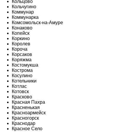
Кольцово
Кольчугино
Коммунар
Коммунарка
Комсомольск-на-Амуре
Конаково
Копейск
Коркино
Королев
Короча
Корсаков
Коряжма
Костомукша
Кострома
Косулино
Котельники
Котлас
Котовск
Красково
Красная Пахра
Красненькая
Красноармейск
Красногорск
Краснодар
Красное Село