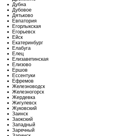
Дубна
Дубовое
Дятьково
Евпатория
Егорлыкская
Егорьевск
Ейск
Екатеринбург
Елабуга
Елец
Елизаветинская
Елизово
Ершов
Ессентуки
Ефремов
Железноводск
Железногорск
Жердевка
Жигулевск
Жуковский
Заинск
Заокский
Западный
Заречный
Заринск