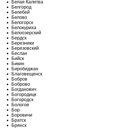
Белая Калитва
Белгород
Белебей
Белово
Белогорск
Белокуриха
Белоозерский
Бердск
Березники
Березовский
Беслан
Бийск
Бикин
Биробиджан
Благовещенск
Бобров
Боброво
Богданович
Богородицк
Богородск
Бологое
Бор
Боровичи
Братск
Брянск