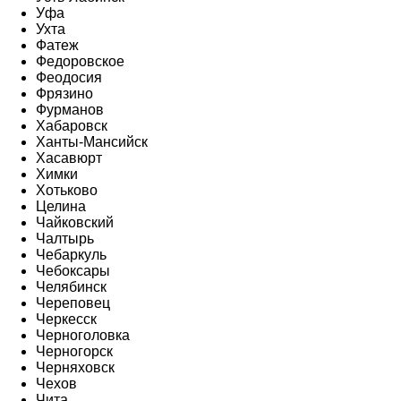
Уфа
Ухта
Фатеж
Федоровское
Феодосия
Фрязино
Фурманов
Хабаровск
Ханты-Мансийск
Хасавюрт
Химки
Хотьково
Целина
Чайковский
Чалтырь
Чебаркуль
Чебоксары
Челябинск
Череповец
Черкесск
Черноголовка
Черногорск
Черняховск
Чехов
Чита