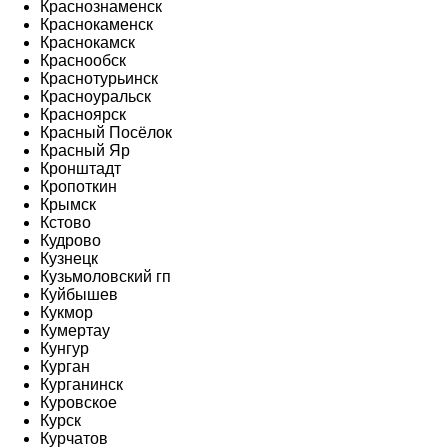
Краснознаменск
Краснокаменск
Краснокамск
Краснообск
Краснотурьинск
Красноуральск
Красноярск
Красный Посёлок
Красный Яр
Кронштадт
Кропоткин
Крымск
Кстово
Кудрово
Кузнецк
Кузьмоловский гп
Куйбышев
Кукмор
Кумертау
Кунгур
Курган
Курганинск
Куровское
Курск
Курчатов