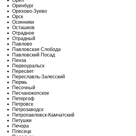
Орёл
Оренбург
Орехово-Зуево
Орск
Осинники
Осташков
Отрадное
Отрадный
Павлово
Павловская Слобода
Павловский Посад
Пенза
Первоуральск
Пересвет
Переславль-Залесский
Пермь
Песочный
Песчанокопское
Петергоф
Петровск
Петрозаводск
Петропавловск-Камчатский
Петушки
Печора
Плесецк