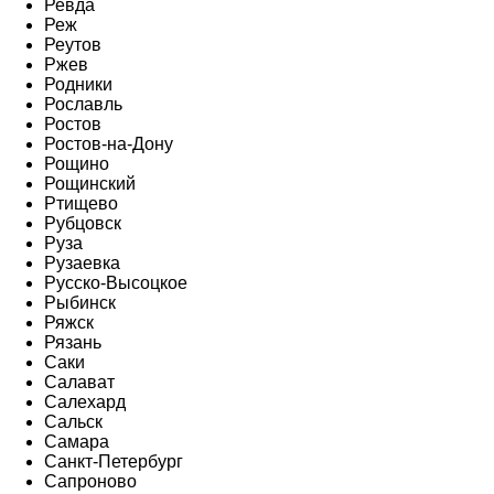
Ревда
Реж
Реутов
Ржев
Родники
Рославль
Ростов
Ростов-на-Дону
Рощино
Рощинский
Ртищево
Рубцовск
Руза
Рузаевка
Русско-Высоцкое
Рыбинск
Ряжск
Рязань
Саки
Салават
Салехард
Сальск
Самара
Санкт-Петербург
Сапроново