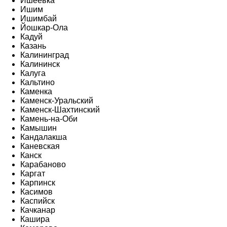
Ишеевка
Ишим
Ишимбай
Йошкар-Ола
Кадуй
Казань
Калининград
Калининск
Калуга
Кальтино
Каменка
Каменск-Уральский
Каменск-Шахтинский
Камень-на-Оби
Камышин
Кандалакша
Каневская
Канск
Карабаново
Каргат
Карпинск
Касимов
Каспийск
Качканар
Кашира