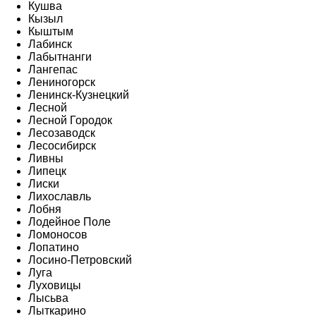
Кушва
Кызыл
Кыштым
Лабинск
Лабытнанги
Лангепас
Лениногорск
Ленинск-Кузнецкий
Лесной
Лесной Городок
Лесозаводск
Лесосибирск
Ливны
Липецк
Лиски
Лихославль
Лобня
Лодейное Поле
Ломоносов
Лопатино
Лосино-Петровский
Луга
Луховицы
Лысьва
Лыткарино