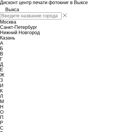
Дисконт центр печати фотокниг в Выксе
Выкса
Москва
Санкт-Петербург
Нижний Новгород
Казань
А
Б
В
Г
Д
Е
Ж
З
И
К
Л
М
Н
О
П
Р
С