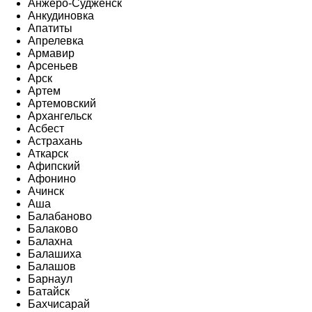
Анжеро-Судженск
Анкудиновка
Апатиты
Апрелевка
Армавир
Арсеньев
Арск
Артем
Артемовский
Архангельск
Асбест
Астрахань
Аткарск
Афипский
Афонино
Ачинск
Аша
Балабаново
Балаково
Балахна
Балашиха
Балашов
Барнаул
Батайск
Бахчисарай