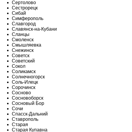
Сертолово
Сестрорецк
Сибай
Симферополь
Славгород
Славянск-на-Кубани
Сланцы
Смоленск
Смышляевка
Снежинск
Советск
Советский
Сокол
Соликамск
Солнечногорск
Соль-Илецк
Сорочинск
Сосново
Сосновоборск
Сосновый Бор
Сочи
Спасск-Дальний
Ставрополь
Старая
Старая Купавна