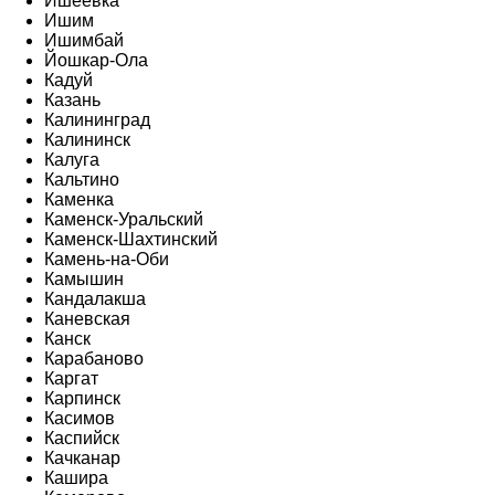
Ишеевка
Ишим
Ишимбай
Йошкар-Ола
Кадуй
Казань
Калининград
Калининск
Калуга
Кальтино
Каменка
Каменск-Уральский
Каменск-Шахтинский
Камень-на-Оби
Камышин
Кандалакша
Каневская
Канск
Карабаново
Каргат
Карпинск
Касимов
Каспийск
Качканар
Кашира