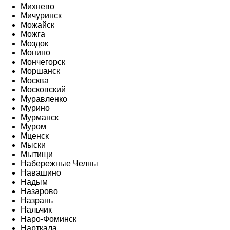
Михнево
Мичуринск
Можайск
Можга
Моздок
Монино
Мончегорск
Моршанск
Москва
Московский
Муравленко
Мурино
Мурманск
Муром
Мценск
Мыски
Мытищи
Набережные Челны
Навашино
Надым
Назарово
Назрань
Нальчик
Наро-Фоминск
Нарткала