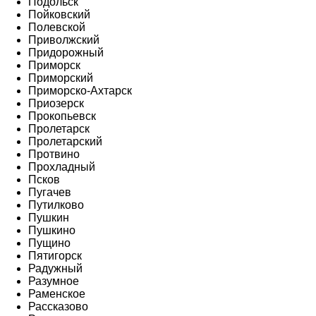
Подольск
Пойковский
Полевской
Приволжский
Придорожный
Приморск
Приморский
Приморско-Ахтарск
Приозерск
Прокопьевск
Пролетарск
Пролетарский
Протвино
Прохладный
Псков
Пугачев
Путилково
Пушкин
Пушкино
Пущино
Пятигорск
Радужный
Разумное
Раменское
Рассказово