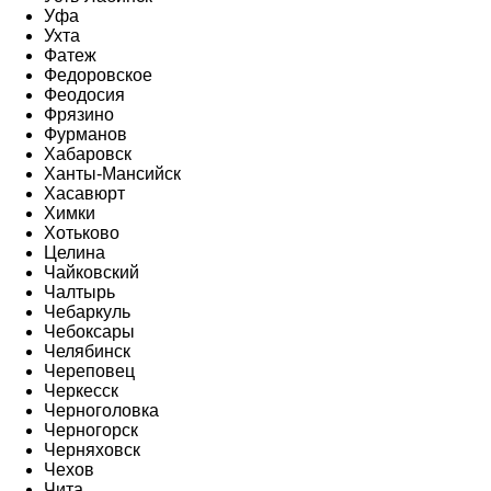
Уфа
Ухта
Фатеж
Федоровское
Феодосия
Фрязино
Фурманов
Хабаровск
Ханты-Мансийск
Хасавюрт
Химки
Хотьково
Целина
Чайковский
Чалтырь
Чебаркуль
Чебоксары
Челябинск
Череповец
Черкесск
Черноголовка
Черногорск
Черняховск
Чехов
Чита