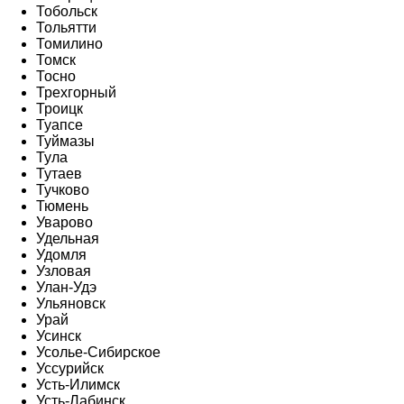
Тобольск
Тольятти
Томилино
Томск
Тосно
Трехгорный
Троицк
Туапсе
Туймазы
Тула
Тутаев
Тучково
Тюмень
Уварово
Удельная
Удомля
Узловая
Улан-Удэ
Ульяновск
Урай
Усинск
Усолье-Сибирское
Уссурийск
Усть-Илимск
Усть-Лабинск