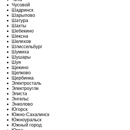
Чусовой
Шадринск
Шарыпово
Шатура
Шахты
Шебекино
Шексна
Шелехов
Шлиссельбург
Шумиха
Шушары
Шуя
Щекино
Щелково
Щербинка
Электросталь
Электроугли
Элиста
Энгельс
Энколово
Югорск
Южно-Сахалинск
Южноуральск
Южный город