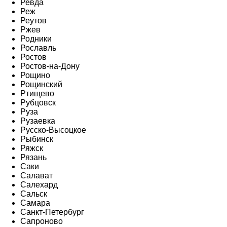
Ревда
Реж
Реутов
Ржев
Родники
Рославль
Ростов
Ростов-на-Дону
Рощино
Рощинский
Ртищево
Рубцовск
Руза
Рузаевка
Русско-Высоцкое
Рыбинск
Ряжск
Рязань
Саки
Салават
Салехард
Сальск
Самара
Санкт-Петербург
Сапроново