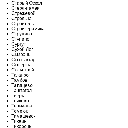
Старый Оскол
Стерлитамак
Стрежевой
Стрельна
Строитель
Стройкерамика
Струнино
Ступино
Сургут
Сухой Лог
Сызрань
Сыктывкар
Сысерть
Сясьстрой
Таганрог
Тамбов
Татищево
Таштагол
Тверь
Тейково
Тельмана
Темрюк
Тимашевск
Тихвин
Тихорецк