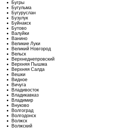
Бугры
Бугульма
Бугуруслан
Бузулук
Буйнакск
Бутово
Валуйки
Ванино
Великие Луки
Великий Новгород
Вельск
Верхнеднепровский
Верхняя Пышма
Верхняя Салда
Вешки
Видное
Вичуга
Владивосток
Владикавказ
Владимир
Внуково
Волгоград
Волгодонск
Волжск
Волжский