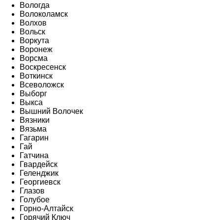
Вологда
Волоколамск
Волхов
Вольск
Воркута
Воронеж
Ворсма
Воскресенск
Воткинск
Всеволожск
Выборг
Выкса
Вышний Волочек
Вязники
Вязьма
Гагарин
Гай
Гатчина
Гвардейск
Геленджик
Георгиевск
Глазов
Голубое
Горно-Алтайск
Горячий Ключ