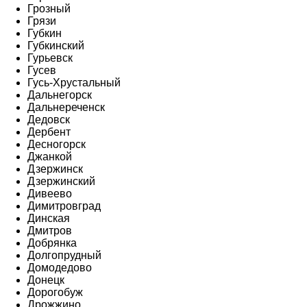
Грозный
Грязи
Губкин
Губкинский
Гурьевск
Гусев
Гусь-Хрустальный
Дальнегорск
Дальнереченск
Дедовск
Дербент
Десногорск
Джанкой
Дзержинск
Дзержинский
Дивеево
Димитровград
Динская
Дмитров
Добрянка
Долгопрудный
Домодедово
Донецк
Дорогобуж
Дрожжино