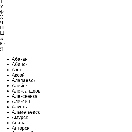
Т
У
Ф
Х
Ч
Ш
Щ
Э
Ю
Я
Абакан
Абинск
Азов
Аксай
Алапаевск
Алейск
Александров
Алексеевка
Алексин
Алушта
Альметьевск
Амурск
Анапа
Ангарск