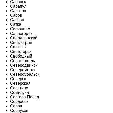
Саранск
Сарапул
Саратов
Саров
Сасово
Сатка
Сафоново
Саяногорск
Свердловский
Светлоград
Светлый
Светогорск
Свободный
Севастополь
Северодвинск
Североморск
Североуральск
Северск
Северская
Селятино
Семилуки
Сергиев Посад
Сердобск
Серов
Серпухов