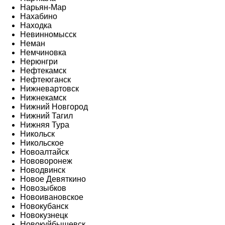
Нарьян-Мар
Нахабино
Находка
Невинномысск
Неман
Немчиновка
Нерюнгри
Нефтекамск
Нефтеюганск
Нижневартовск
Нижнекамск
Нижний Новгород
Нижний Тагил
Нижняя Тура
Никольск
Никольское
Новоалтайск
Нововоронеж
Новодвинск
Новое Девяткино
Новозыбков
Новоивановское
Новокубанск
Новокузнецк
Новокуйбышевск