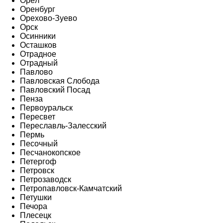
Орёл
Оренбург
Орехово-Зуево
Орск
Осинники
Осташков
Отрадное
Отрадный
Павлово
Павловская Слобода
Павловский Посад
Пенза
Первоуральск
Пересвет
Переславль-Залесский
Пермь
Песочный
Песчанокопское
Петергоф
Петровск
Петрозаводск
Петропавловск-Камчатский
Петушки
Печора
Плесецк