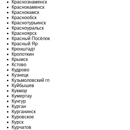
Краснознаменск
Краснокаменск
Краснокамск
Краснообск
Краснотурьинск
Красноуральск
Красноярск
Красный Посёлок
Красный Яр
Кронштадт
Кропоткин
Крымск
Кстово
Кудрово
Кузнецк
Кузьмоловский гп
Куйбышев
Кукмор
Кумертау
Кунгур
Курган
Курганинск
Куровское
Курск
Курчатов