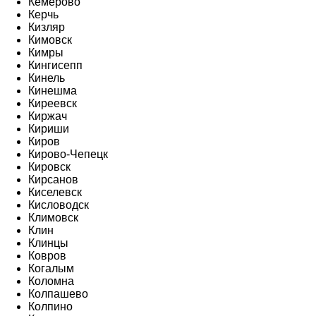
Кемерово
Керчь
Кизляр
Кимовск
Кимры
Кингисепп
Кинель
Кинешма
Киреевск
Киржач
Кириши
Киров
Кирово-Чепецк
Кировск
Кирсанов
Киселевск
Кисловодск
Климовск
Клин
Клинцы
Ковров
Когалым
Коломна
Колпашево
Колпино