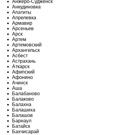
Анжеро-Судженск
Анкудиновка
Апатиты
Апрелевка
Армавир
Арсеньев
Арск
Артем
Артемовский
Архангельск
Асбест
Астрахань
Аткарск
Афипский
Афонино
Ачинск
Аша
Балабаново
Балаково
Балахна
Балашиха
Балашов
Барнаул
Батайск
Бахчисарай