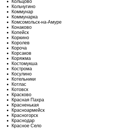
Кольцово
Кольчугино
Коммунар
Коммунарка
Комсомольск-на-Амуре
Конаково
Копейск
Коркино
Королев
Короча
Корсаков
Коряжма
Костомукша
Кострома
Косулино
Котельники
Котлас
Котовск
Красково
Красная Пахра
Красненькая
Красноармейск
Красногорск
Краснодар
Красное Село