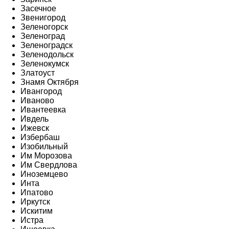
Засечное
Звенигород
Зеленогорск
Зеленоград
Зеленоградск
Зеленодольск
Зеленокумск
Златоуст
Знамя Октября
Ивангород
Иваново
Ивантеевка
Ивдель
Ижевск
Избербаш
Изобильный
Им Морозова
Им Свердлова
Иноземцево
Инта
Ипатово
Иркутск
Искитим
Истра