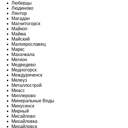
Люберцы
Людиново
Лянтор
Магадан
Магнитогорск
Майкоп
Майма
Майский
Малоярославец
Маркс
Махачкала
Мегион
Медведево
Медногорск
Междуреченск
Мелеуз
Металлострой
Миасс
Миллерово
Минеральные Воды
Минусинск
Мирный
Мисайлово
Михайловка
Михайловск