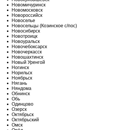
Новомичуринск
Новомосковск
Новороссийск
Новоселье
Новосельцы (Козинское с/пос)
Новосибирск
Новотроицк
Новоуральск
Новочебоксарск
Новочеркасск
Новошахтинск
Новый Уренгой
Ногинск
Норильск
Ноябрьск
Нягань
Няндома
Обнинск
Обь
Одинцово
Озерск
Октябрьск
Октябрьский
Омск