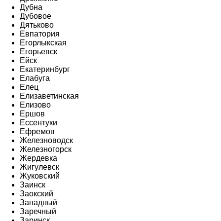
Дубна
Дубовое
Дятьково
Евпатория
Егорлыкская
Егорьевск
Ейск
Екатеринбург
Елабуга
Елец
Елизаветинская
Елизово
Ершов
Ессентуки
Ефремов
Железноводск
Железногорск
Жердевка
Жигулевск
Жуковский
Заинск
Заокский
Западный
Заречный
Заринск