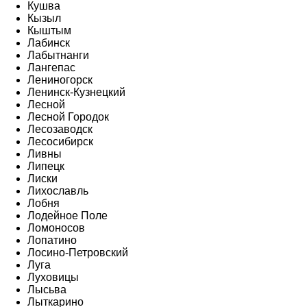
Кушва
Кызыл
Кыштым
Лабинск
Лабытнанги
Лангепас
Лениногорск
Ленинск-Кузнецкий
Лесной
Лесной Городок
Лесозаводск
Лесосибирск
Ливны
Липецк
Лиски
Лихославль
Лобня
Лодейное Поле
Ломоносов
Лопатино
Лосино-Петровский
Луга
Луховицы
Лысьва
Лыткарино