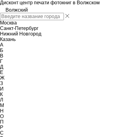
Дисконт центр печати фотокниг в Волжском
Волжский
Москва
Санкт-Петербург
Нижний Новгород
Казань
А
Б
В
Г
Д
Е
Ж
З
И
К
Л
М
Н
О
П
Р
С