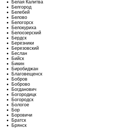
Белая Калитва
Белгород
Белебей
Белово
Белогорск
Белокуриха
Белоозерский
Бердск
Березники
Березовский
Беслан
Бийск
Бикин
Биробиджан
Благовещенск
Бобров
Боброво
Богданович
Богородицк
Богородск
Бологое
Бор
Боровичи
Братск
Брянск