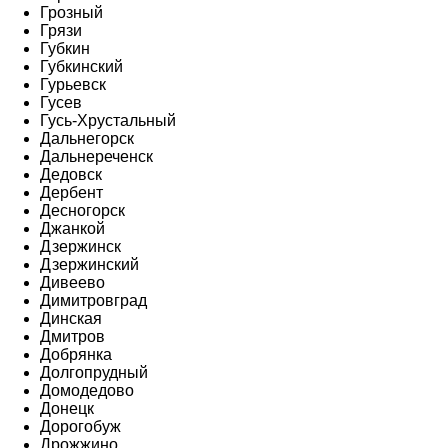
Грозный
Грязи
Губкин
Губкинский
Гурьевск
Гусев
Гусь-Хрустальный
Дальнегорск
Дальнереченск
Дедовск
Дербент
Десногорск
Джанкой
Дзержинск
Дзержинский
Дивеево
Димитровград
Динская
Дмитров
Добрянка
Долгопрудный
Домодедово
Донецк
Дорогобуж
Дрожжино