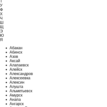
Т
У
Ф
Х
Ч
Ш
Щ
Э
Ю
Я
Абакан
Абинск
Азов
Аксай
Алапаевск
Алейск
Александров
Алексеевка
Алексин
Алушта
Альметьевск
Амурск
Анапа
Ангарск