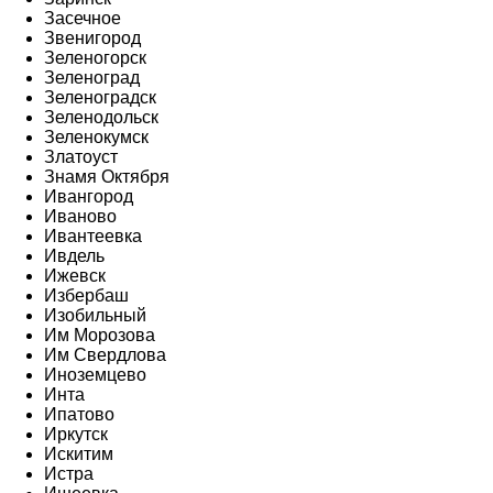
Засечное
Звенигород
Зеленогорск
Зеленоград
Зеленоградск
Зеленодольск
Зеленокумск
Златоуст
Знамя Октября
Ивангород
Иваново
Ивантеевка
Ивдель
Ижевск
Избербаш
Изобильный
Им Морозова
Им Свердлова
Иноземцево
Инта
Ипатово
Иркутск
Искитим
Истра