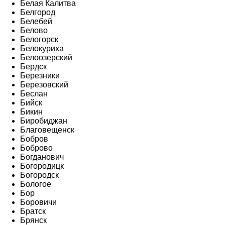
Белая Калитва
Белгород
Белебей
Белово
Белогорск
Белокуриха
Белоозерский
Бердск
Березники
Березовский
Беслан
Бийск
Бикин
Биробиджан
Благовещенск
Бобров
Боброво
Богданович
Богородицк
Богородск
Бологое
Бор
Боровичи
Братск
Брянск