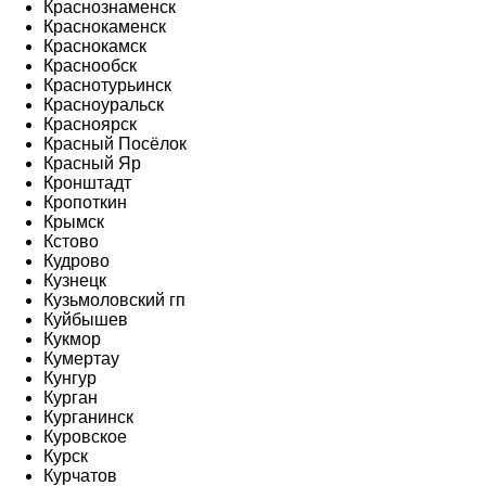
Краснознаменск
Краснокаменск
Краснокамск
Краснообск
Краснотурьинск
Красноуральск
Красноярск
Красный Посёлок
Красный Яр
Кронштадт
Кропоткин
Крымск
Кстово
Кудрово
Кузнецк
Кузьмоловский гп
Куйбышев
Кукмор
Кумертау
Кунгур
Курган
Курганинск
Куровское
Курск
Курчатов