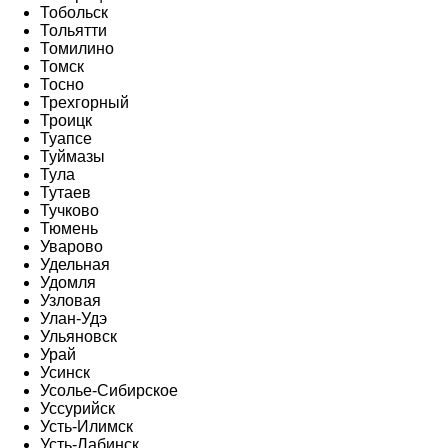
Тобольск
Тольятти
Томилино
Томск
Тосно
Трехгорный
Троицк
Туапсе
Туймазы
Тула
Тутаев
Тучково
Тюмень
Уварово
Удельная
Удомля
Узловая
Улан-Удэ
Ульяновск
Урай
Усинск
Усолье-Сибирское
Уссурийск
Усть-Илимск
Усть-Лабинск