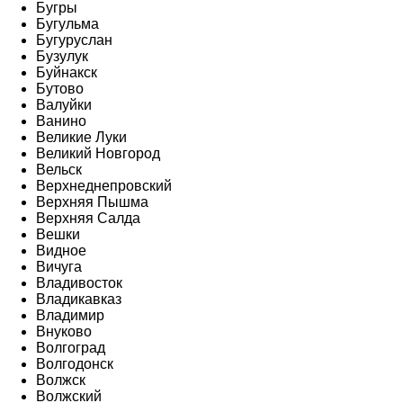
Бугры
Бугульма
Бугуруслан
Бузулук
Буйнакск
Бутово
Валуйки
Ванино
Великие Луки
Великий Новгород
Вельск
Верхнеднепровский
Верхняя Пышма
Верхняя Салда
Вешки
Видное
Вичуга
Владивосток
Владикавказ
Владимир
Внуково
Волгоград
Волгодонск
Волжск
Волжский