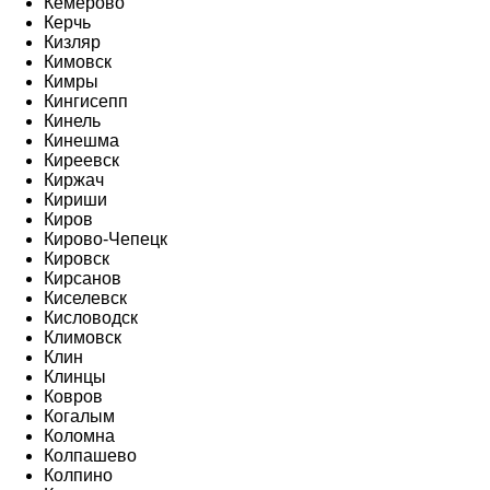
Кемерово
Керчь
Кизляр
Кимовск
Кимры
Кингисепп
Кинель
Кинешма
Киреевск
Киржач
Кириши
Киров
Кирово-Чепецк
Кировск
Кирсанов
Киселевск
Кисловодск
Климовск
Клин
Клинцы
Ковров
Когалым
Коломна
Колпашево
Колпино