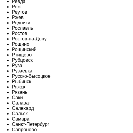
Ревда
Реж
Реутов
Ржев
Родники
Рославль
Ростов
Ростов-на-Дону
Рощино
Рощинский
Ртищево
Рубцовск
Руза
Рузаевка
Русско-Высоцкое
Рыбинск
Ряжск
Рязань
Саки
Салават
Салехард
Сальск
Самара
Санкт-Петербург
Сапроново