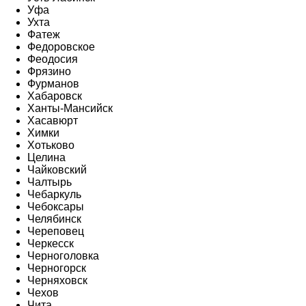
Уфа
Ухта
Фатеж
Федоровское
Феодосия
Фрязино
Фурманов
Хабаровск
Ханты-Мансийск
Хасавюрт
Химки
Хотьково
Целина
Чайковский
Чалтырь
Чебаркуль
Чебоксары
Челябинск
Череповец
Черкесск
Черноголовка
Черногорск
Черняховск
Чехов
Чита