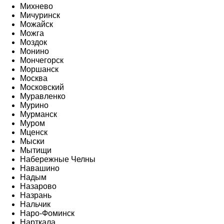
Михнево
Мичуринск
Можайск
Можга
Моздок
Монино
Мончегорск
Моршанск
Москва
Московский
Муравленко
Мурино
Мурманск
Муром
Мценск
Мыски
Мытищи
Набережные Челны
Навашино
Надым
Назарово
Назрань
Нальчик
Наро-Фоминск
Нарткала