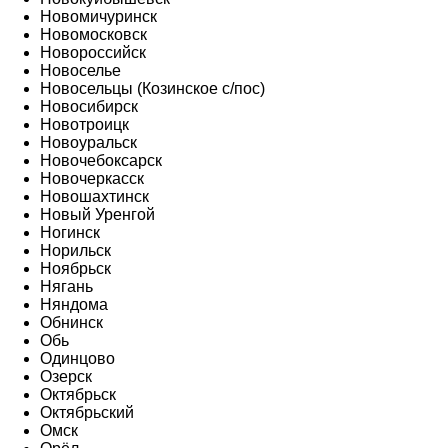
Новомичуринск
Новомосковск
Новороссийск
Новоселье
Новосельцы (Козинское с/пос)
Новосибирск
Новотроицк
Новоуральск
Новочебоксарск
Новочеркасск
Новошахтинск
Новый Уренгой
Ногинск
Норильск
Ноябрьск
Нягань
Няндома
Обнинск
Обь
Одинцово
Озерск
Октябрьск
Октябрьский
Омск