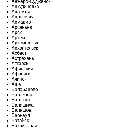
Анжеро-Судженск
Анкудиновка
Апатиты
Апрелевка
Армавир
Арсеньев
Арск
Артем
Артемовский
Архангельск
Асбест
Астрахань
Аткарск
Афипский
Афонино
Ачинск
Аша
Балабаново
Балаково
Балахна
Балашиха
Балашов
Барнаул
Батайск
Бахчисарай