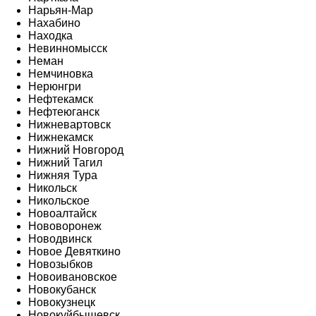
Нарьян-Мар
Нахабино
Находка
Невинномысск
Неман
Немчиновка
Нерюнгри
Нефтекамск
Нефтеюганск
Нижневартовск
Нижнекамск
Нижний Новгород
Нижний Тагил
Нижняя Тура
Никольск
Никольское
Новоалтайск
Нововоронеж
Новодвинск
Новое Девяткино
Новозыбков
Новоивановское
Новокубанск
Новокузнецк
Новокуйбышевск