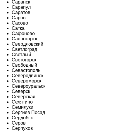
Саранск
Сарапул
Саратов
Саров
Сасово
Сатка
Сафоново
Саяногорск
Свердловский
Светлоград
Светлый
Светогорск
Свободный
Севастополь
Северодвинск
Североморск
Североуральск
Северск
Северская
Селятино
Семилуки
Сергиев Посад
Сердобск
Серов
Серпухов