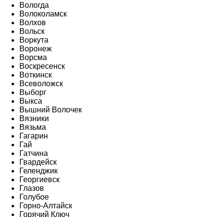
Вологда
Волоколамск
Волхов
Вольск
Воркута
Воронеж
Ворсма
Воскресенск
Воткинск
Всеволожск
Выборг
Выкса
Вышний Волочек
Вязники
Вязьма
Гагарин
Гай
Гатчина
Гвардейск
Геленджик
Георгиевск
Глазов
Голубое
Горно-Алтайск
Горячий Ключ