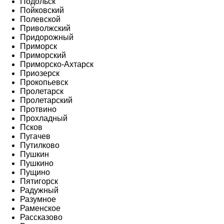
Подольск
Пойковский
Полевской
Приволжский
Придорожный
Приморск
Приморский
Приморско-Ахтарск
Приозерск
Прокопьевск
Пролетарск
Пролетарский
Протвино
Прохладный
Псков
Пугачев
Путилково
Пушкин
Пушкино
Пущино
Пятигорск
Радужный
Разумное
Раменское
Рассказово