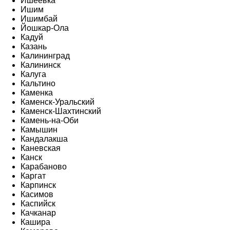
Ишеевка
Ишим
Ишимбай
Йошкар-Ола
Кадуй
Казань
Калининград
Калининск
Калуга
Кальтино
Каменка
Каменск-Уральский
Каменск-Шахтинский
Камень-на-Оби
Камышин
Кандалакша
Каневская
Канск
Карабаново
Каргат
Карпинск
Касимов
Каспийск
Качканар
Кашира