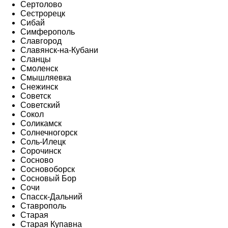
Сертолово
Сестрорецк
Сибай
Симферополь
Славгород
Славянск-на-Кубани
Сланцы
Смоленск
Смышляевка
Снежинск
Советск
Советский
Сокол
Соликамск
Солнечногорск
Соль-Илецк
Сорочинск
Сосново
Сосновоборск
Сосновый Бор
Сочи
Спасск-Дальний
Ставрополь
Старая
Старая Купавна