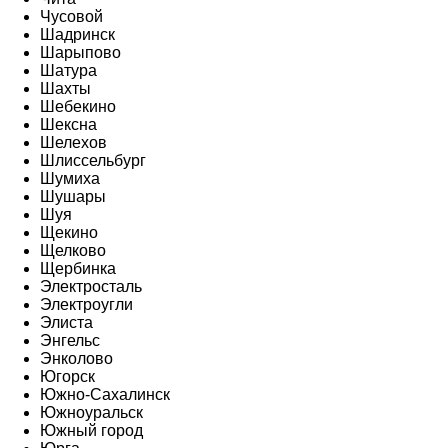
Чусовой
Шадринск
Шарыпово
Шатура
Шахты
Шебекино
Шексна
Шелехов
Шлиссельбург
Шумиха
Шушары
Шуя
Щекино
Щелково
Щербинка
Электросталь
Электроугли
Элиста
Энгельс
Энколово
Югорск
Южно-Сахалинск
Южноуральск
Южный город