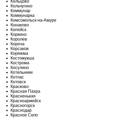
Кольцово
Кольчугино
Коммунар
Коммунарка
Комсомольск-на-Амуре
Конаково
Копейск
Коркино
Королев
Короча
Корсаков
Коряжма
Костомукша
Кострома
Косулино
Котельники
Котлас
Котовск
Красково
Красная Пахра
Красненькая
Красноармейск
Красногорск
Краснодар
Красное Село