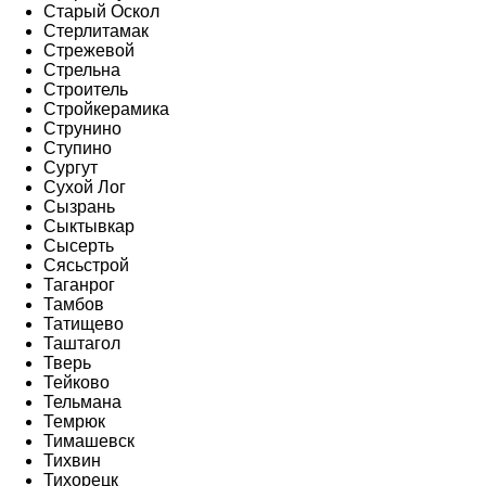
Старый Оскол
Стерлитамак
Стрежевой
Стрельна
Строитель
Стройкерамика
Струнино
Ступино
Сургут
Сухой Лог
Сызрань
Сыктывкар
Сысерть
Сясьстрой
Таганрог
Тамбов
Татищево
Таштагол
Тверь
Тейково
Тельмана
Темрюк
Тимашевск
Тихвин
Тихорецк