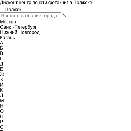
Дисконт центр печати фотокниг в Волжске
Волжск
Москва
Санкт-Петербург
Нижний Новгород
Казань
А
Б
В
Г
Д
Е
Ж
З
И
К
Л
М
Н
О
П
Р
С