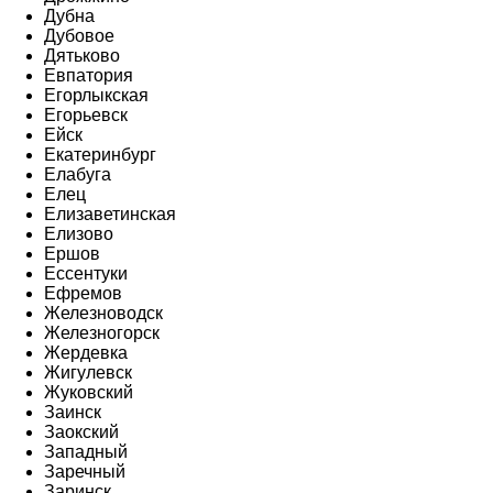
Дубна
Дубовое
Дятьково
Евпатория
Егорлыкская
Егорьевск
Ейск
Екатеринбург
Елабуга
Елец
Елизаветинская
Елизово
Ершов
Ессентуки
Ефремов
Железноводск
Железногорск
Жердевка
Жигулевск
Жуковский
Заинск
Заокский
Западный
Заречный
Заринск