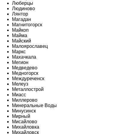
Люберцы
Людиново
Лянтор
Магадан
Магнитогорск
Майкоп
Майма
Майский
Малоярославец
Маркс
Махачкала
Мегион
Медведево
Медногорск
Междуреченск
Мелеуз
Металлострой
Миасс
Миллерово
Минеральные Воды
Минусинск
Мирный
Мисайлово
Михайловка
Михайловск