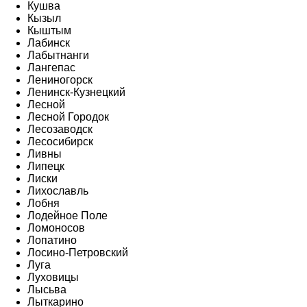
Кушва
Кызыл
Кыштым
Лабинск
Лабытнанги
Лангепас
Лениногорск
Ленинск-Кузнецкий
Лесной
Лесной Городок
Лесозаводск
Лесосибирск
Ливны
Липецк
Лиски
Лихославль
Лобня
Лодейное Поле
Ломоносов
Лопатино
Лосино-Петровский
Луга
Луховицы
Лысьва
Лыткарино