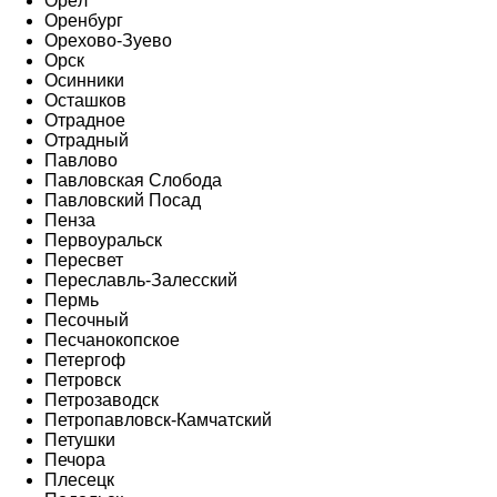
Орёл
Оренбург
Орехово-Зуево
Орск
Осинники
Осташков
Отрадное
Отрадный
Павлово
Павловская Слобода
Павловский Посад
Пенза
Первоуральск
Пересвет
Переславль-Залесский
Пермь
Песочный
Песчанокопское
Петергоф
Петровск
Петрозаводск
Петропавловск-Камчатский
Петушки
Печора
Плесецк