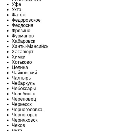
Уфа
Ухта
Фатеж
Федоровское
Феодосия
Фрязино
Фурманов
Хабаровск
Ханты-Мансийск
Хасавюрт
Химки
Хотьково
Целина
Чайковский
Чалтырь
Чебаркуль
Чебоксары
Челябинск
Череповец
Черкесск
Черноголовка
Черногорск
Черняховск
Чехов
Чита