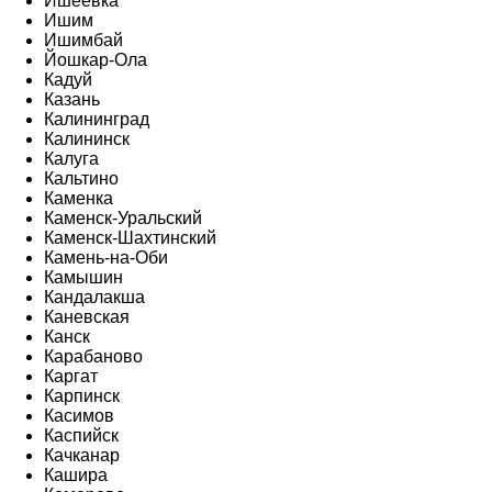
Ишеевка
Ишим
Ишимбай
Йошкар-Ола
Кадуй
Казань
Калининград
Калининск
Калуга
Кальтино
Каменка
Каменск-Уральский
Каменск-Шахтинский
Камень-на-Оби
Камышин
Кандалакша
Каневская
Канск
Карабаново
Каргат
Карпинск
Касимов
Каспийск
Качканар
Кашира