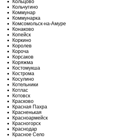
Кольцово
Кольчугино
Коммунар
Коммунарка
Комсомольск-на-Амуре
Конаково
Копейск
Коркино
Королев
Короча
Корсаков
Коряжма
Костомукша
Кострома
Косулино
Котельники
Котлас
Котовск
Красково
Красная Пахра
Красненькая
Красноармейск
Красногорск
Краснодар
Красное Село