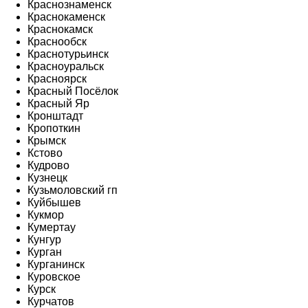
Краснознаменск
Краснокаменск
Краснокамск
Краснообск
Краснотурьинск
Красноуральск
Красноярск
Красный Посёлок
Красный Яр
Кронштадт
Кропоткин
Крымск
Кстово
Кудрово
Кузнецк
Кузьмоловский гп
Куйбышев
Кукмор
Кумертау
Кунгур
Курган
Курганинск
Куровское
Курск
Курчатов