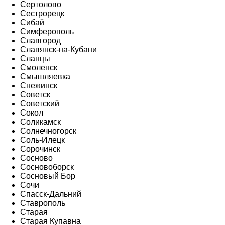
Сертолово
Сестрорецк
Сибай
Симферополь
Славгород
Славянск-на-Кубани
Сланцы
Смоленск
Смышляевка
Снежинск
Советск
Советский
Сокол
Соликамск
Солнечногорск
Соль-Илецк
Сорочинск
Сосново
Сосновоборск
Сосновый Бор
Сочи
Спасск-Дальний
Ставрополь
Старая
Старая Купавна