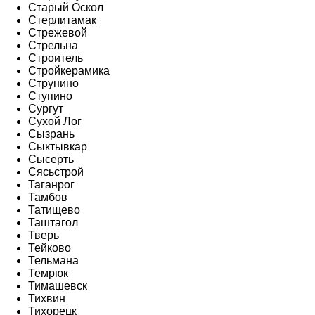
Старый Оскол
Стерлитамак
Стрежевой
Стрельна
Строитель
Стройкерамика
Струнино
Ступино
Сургут
Сухой Лог
Сызрань
Сыктывкар
Сысерть
Сясьстрой
Таганрог
Тамбов
Татищево
Таштагол
Тверь
Тейково
Тельмана
Темрюк
Тимашевск
Тихвин
Тихорецк