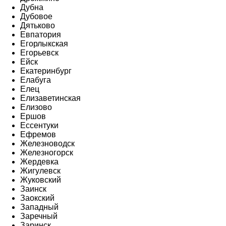
Дубна
Дубовое
Дятьково
Евпатория
Егорлыкская
Егорьевск
Ейск
Екатеринбург
Елабуга
Елец
Елизаветинская
Елизово
Ершов
Ессентуки
Ефремов
Железноводск
Железногорск
Жердевка
Жигулевск
Жуковский
Заинск
Заокский
Западный
Заречный
Заринск