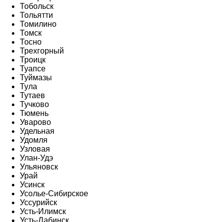
Тобольск
Тольятти
Томилино
Томск
Тосно
Трехгорный
Троицк
Туапсе
Туймазы
Тула
Тутаев
Тучково
Тюмень
Уварово
Удельная
Удомля
Узловая
Улан-Удэ
Ульяновск
Урай
Усинск
Усолье-Сибирское
Уссурийск
Усть-Илимск
Усть-Лабинск