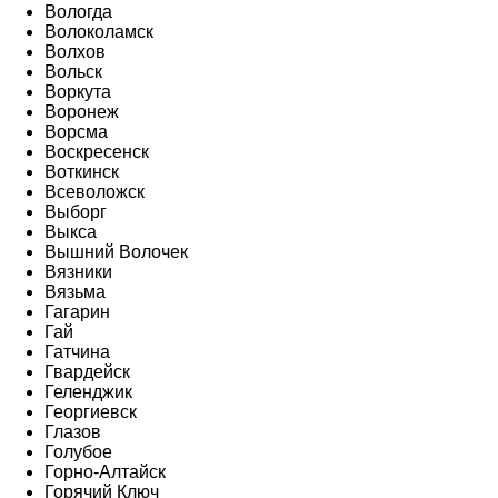
Вологда
Волоколамск
Волхов
Вольск
Воркута
Воронеж
Ворсма
Воскресенск
Воткинск
Всеволожск
Выборг
Выкса
Вышний Волочек
Вязники
Вязьма
Гагарин
Гай
Гатчина
Гвардейск
Геленджик
Георгиевск
Глазов
Голубое
Горно-Алтайск
Горячий Ключ