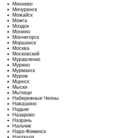
Михнево
Мичуринск
Можайск
Можга
Моздок
Монино
Мончегорск
Моршанск
Москва
Московский
Муравленко
Мурино
Мурманск
Муром
Мценск
Мыски
Мытищи
Набережные Челны
Навашино
Надым
Назарово
Назрань
Нальчик
Наро-Фоминск
Нарткала