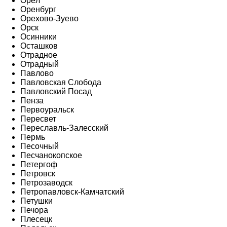
Орёл
Оренбург
Орехово-Зуево
Орск
Осинники
Осташков
Отрадное
Отрадный
Павлово
Павловская Слобода
Павловский Посад
Пенза
Первоуральск
Пересвет
Переславль-Залесский
Пермь
Песочный
Песчанокопское
Петергоф
Петровск
Петрозаводск
Петропавловск-Камчатский
Петушки
Печора
Плесецк