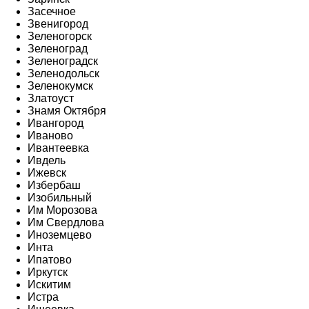
Засечное
Звенигород
Зеленогорск
Зеленоград
Зеленоградск
Зеленодольск
Зеленокумск
Златоуст
Знамя Октября
Ивангород
Иваново
Ивантеевка
Ивдель
Ижевск
Избербаш
Изобильный
Им Морозова
Им Свердлова
Иноземцево
Инта
Ипатово
Иркутск
Искитим
Истра