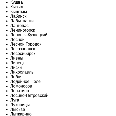
Кушва
Кызыл
Кыштым
Лабинск
Лабытнанги
Лангепас
Лениногорск
Ленинск-Кузнецкий
Лесной
Лесной Городок
Лесозаводск
Лесосибирск
Ливны
Липецк
Лиски
Лихославль
Лобня
Лодейное Поле
Ломоносов
Лопатино
Лосино-Петровский
Луга
Луховицы
Лысьва
Лыткарино