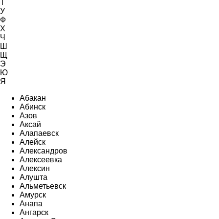
Т
У
Ф
Х
Ч
Ш
Щ
Э
Ю
Я
Абакан
Абинск
Азов
Аксай
Алапаевск
Алейск
Александров
Алексеевка
Алексин
Алушта
Альметьевск
Амурск
Анапа
Ангарск