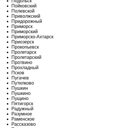
Подольск
Пойковский
Полевской
Приволжский
Придорожный
Приморск
Приморский
Приморско-Ахтарск
Приозерск
Прокопьевск
Пролетарск
Пролетарский
Протвино
Прохладный
Псков
Пугачев
Путилково
Пушкин
Пушкино
Пущино
Пятигорск
Радужный
Разумное
Раменское
Рассказово