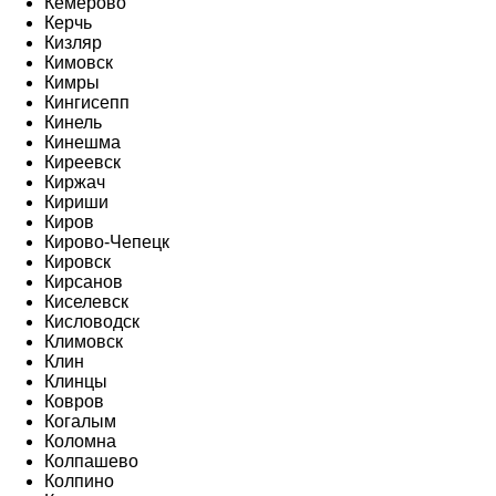
Кемерово
Керчь
Кизляр
Кимовск
Кимры
Кингисепп
Кинель
Кинешма
Киреевск
Киржач
Кириши
Киров
Кирово-Чепецк
Кировск
Кирсанов
Киселевск
Кисловодск
Климовск
Клин
Клинцы
Ковров
Когалым
Коломна
Колпашево
Колпино