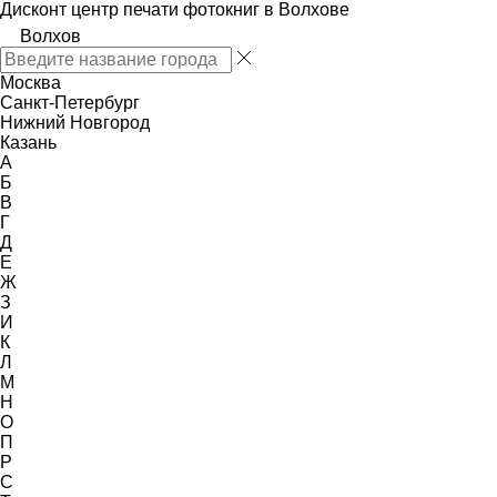
Дисконт центр печати фотокниг в Волхове
Волхов
Москва
Санкт-Петербург
Нижний Новгород
Казань
А
Б
В
Г
Д
Е
Ж
З
И
К
Л
М
Н
О
П
Р
С