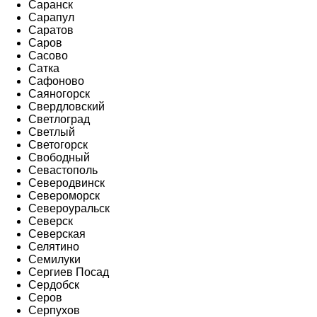
Саранск
Сарапул
Саратов
Саров
Сасово
Сатка
Сафоново
Саяногорск
Свердловский
Светлоград
Светлый
Светогорск
Свободный
Севастополь
Северодвинск
Североморск
Североуральск
Северск
Северская
Селятино
Семилуки
Сергиев Посад
Сердобск
Серов
Серпухов