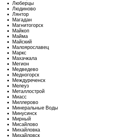
Люберцы
Людиново
Лянтор
Магадан
Магнитогорск
Майкоп
Майма
Майский
Малоярославец
Маркс
Махачкала
Мегион
Медведево
Медногорск
Междуреченск
Мелеуз
Металлострой
Миасс
Миллерово
Минеральные Воды
Минусинск
Мирный
Мисайлово
Михайловка
Михайловск