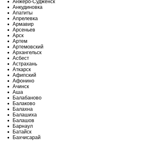
Анжеро-Судженск
Анкудиновка
Апатиты
Апрелевка
Армавир
Арсеньев
Арск
Артем
Артемовский
Архангельск
Асбест
Астрахань
Аткарск
Афипский
Афонино
Ачинск
Аша
Балабаново
Балаково
Балахна
Балашиха
Балашов
Барнаул
Батайск
Бахчисарай