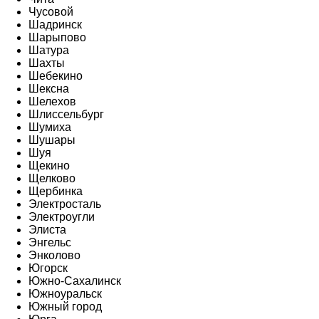
Чусовой
Шадринск
Шарыпово
Шатура
Шахты
Шебекино
Шексна
Шелехов
Шлиссельбург
Шумиха
Шушары
Шуя
Щекино
Щелково
Щербинка
Электросталь
Электроугли
Элиста
Энгельс
Энколово
Югорск
Южно-Сахалинск
Южноуральск
Южный город