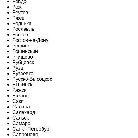
Ревда
Реж
Реутов
Ржев
Родники
Рославль
Ростов
Ростов-на-Дону
Рощино
Рощинский
Ртищево
Рубцовск
Руза
Рузаевка
Русско-Высоцкое
Рыбинск
Ряжск
Рязань
Саки
Салават
Салехард
Сальск
Самара
Санкт-Петербург
Сапроново