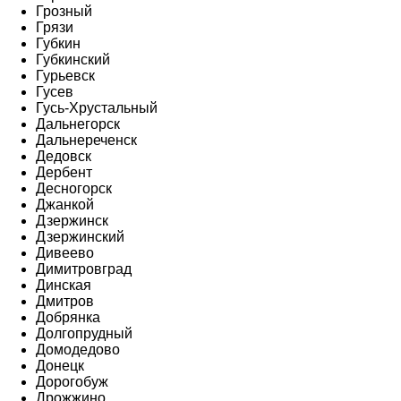
Грозный
Грязи
Губкин
Губкинский
Гурьевск
Гусев
Гусь-Хрустальный
Дальнегорск
Дальнереченск
Дедовск
Дербент
Десногорск
Джанкой
Дзержинск
Дзержинский
Дивеево
Димитровград
Динская
Дмитров
Добрянка
Долгопрудный
Домодедово
Донецк
Дорогобуж
Дрожжино