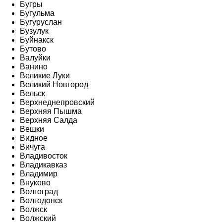
Бугры
Бугульма
Бугуруслан
Бузулук
Буйнакск
Бутово
Валуйки
Ванино
Великие Луки
Великий Новгород
Вельск
Верхнеднепровский
Верхняя Пышма
Верхняя Салда
Вешки
Видное
Вичуга
Владивосток
Владикавказ
Владимир
Внуково
Волгоград
Волгодонск
Волжск
Волжский