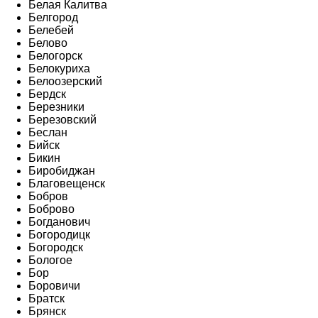
Белая Калитва
Белгород
Белебей
Белово
Белогорск
Белокуриха
Белоозерский
Бердск
Березники
Березовский
Беслан
Бийск
Бикин
Биробиджан
Благовещенск
Бобров
Боброво
Богданович
Богородицк
Богородск
Бологое
Бор
Боровичи
Братск
Брянск