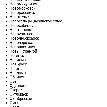
Новомичуринск
Новомосковск
Новороссийск
Новоселье
Новосельцы (Козинское с/пос)
Новосибирск
Новотроицк
Новоуральск
Новочебоксарск
Новочеркасск
Новошахтинск
Новый Уренгой
Ногинск
Норильск
Ноябрьск
Нягань
Няндома
Обнинск
Обь
Одинцово
Озерск
Октябрьск
Октябрьский
Омск