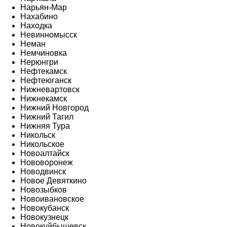
Нарьян-Мар
Нахабино
Находка
Невинномысск
Неман
Немчиновка
Нерюнгри
Нефтекамск
Нефтеюганск
Нижневартовск
Нижнекамск
Нижний Новгород
Нижний Тагил
Нижняя Тура
Никольск
Никольское
Новоалтайск
Нововоронеж
Новодвинск
Новое Девяткино
Новозыбков
Новоивановское
Новокубанск
Новокузнецк
Новокуйбышевск