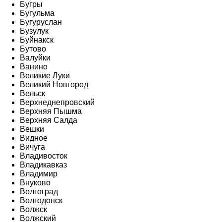
Бугры
Бугульма
Бугуруслан
Бузулук
Буйнакск
Бутово
Валуйки
Ванино
Великие Луки
Великий Новгород
Вельск
Верхнеднепровский
Верхняя Пышма
Верхняя Салда
Вешки
Видное
Вичуга
Владивосток
Владикавказ
Владимир
Внуково
Волгоград
Волгодонск
Волжск
Волжский