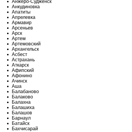
Анжеро-Судженск
Анкудиновка
Апатиты
Апрелевка
Армавир
Арсеньев
Арск
Артем
Артемовский
Архангельск
Асбест
Астрахань
Аткарск
Афипский
Афонино
Ачинск
Аша
Балабаново
Балаково
Балахна
Балашиха
Балашов
Барнаул
Батайск
Бахчисарай