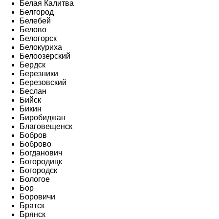
Белая Калитва
Белгород
Белебей
Белово
Белогорск
Белокуриха
Белоозерский
Бердск
Березники
Березовский
Беслан
Бийск
Бикин
Биробиджан
Благовещенск
Бобров
Боброво
Богданович
Богородицк
Богородск
Бологое
Бор
Боровичи
Братск
Брянск