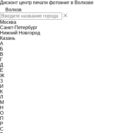
Дисконт центр печати фотокниг в Волхове
Волхов
Москва
Санкт-Петербург
Нижний Новгород
Казань
А
Б
В
Г
Д
Е
Ж
З
И
К
Л
М
Н
О
П
Р
С