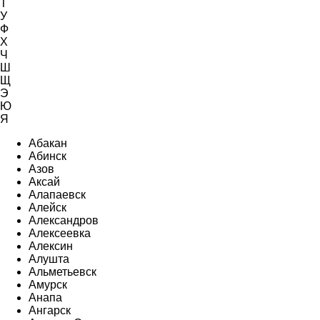
Т
У
Ф
Х
Ч
Ш
Щ
Э
Ю
Я
Абакан
Абинск
Азов
Аксай
Алапаевск
Алейск
Александров
Алексеевка
Алексин
Алушта
Альметьевск
Амурск
Анапа
Ангарск