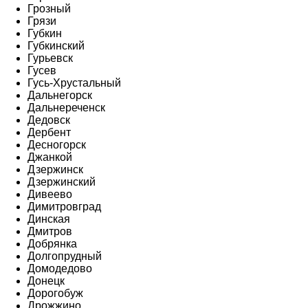
Грозный
Грязи
Губкин
Губкинский
Гурьевск
Гусев
Гусь-Хрустальный
Дальнегорск
Дальнереченск
Дедовск
Дербент
Десногорск
Джанкой
Дзержинск
Дзержинский
Дивеево
Димитровград
Динская
Дмитров
Добрянка
Долгопрудный
Домодедово
Донецк
Дорогобуж
Дрожжино