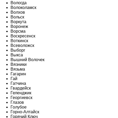
Вологда
Волоколамск
Волхов
Вольск
Воркута
Воронеж
Ворсма
Воскресенск
Воткинск
Всеволожск
Выборг
Выкса
Вышний Волочек
Вязники
Вязьма
Гагарин
Гай
Гатчина
Гвардейск
Геленджик
Георгиевск
Глазов
Голубое
Горно-Алтайск
Горячий Ключ