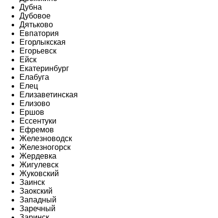
Дубна
Дубовое
Дятьково
Евпатория
Егорлыкская
Егорьевск
Ейск
Екатеринбург
Елабуга
Елец
Елизаветинская
Елизово
Ершов
Ессентуки
Ефремов
Железноводск
Железногорск
Жердевка
Жигулевск
Жуковский
Заинск
Заокский
Западный
Заречный
Заринск