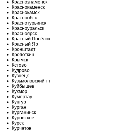
Краснознаменск
Краснокаменск
Краснокамск
Краснообск
Краснотурьинск
Красноуральск
Красноярск
Красный Посёлок
Красный Яр
Кронштадт
Кропоткин
Крымск
Кстово
Кудрово
Кузнецк
Кузьмоловский гп
Куйбышев
Кукмор
Кумертау
Кунгур
Курган
Курганинск
Куровское
Курск
Курчатов