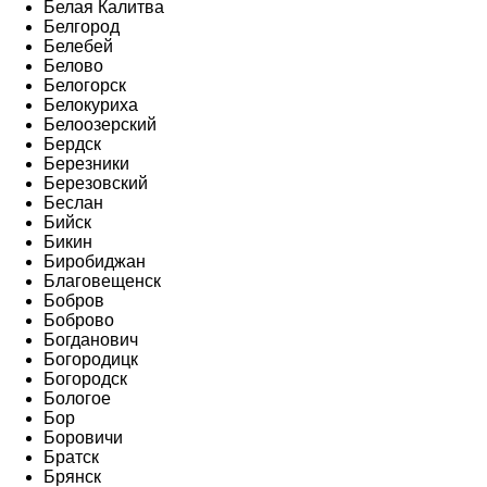
Белая Калитва
Белгород
Белебей
Белово
Белогорск
Белокуриха
Белоозерский
Бердск
Березники
Березовский
Беслан
Бийск
Бикин
Биробиджан
Благовещенск
Бобров
Боброво
Богданович
Богородицк
Богородск
Бологое
Бор
Боровичи
Братск
Брянск