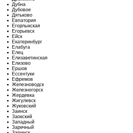
Дубна
Дубовое
Дятьково
Евпатория
Егорлыкская
Егорьевск
Ейск
Екатеринбург
Елабуга
Елец
Елизаветинская
Елизово
Ершов
Ессентуки
Ефремов
Железноводск
Железногорск
Жердевка
Жигулевск
Жуковский
Заинск
Заокский
Западный
Заречный
Заринск