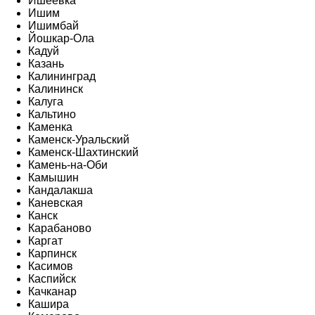
Ишеевка
Ишим
Ишимбай
Йошкар-Ола
Кадуй
Казань
Калининград
Калининск
Калуга
Кальтино
Каменка
Каменск-Уральский
Каменск-Шахтинский
Камень-на-Оби
Камышин
Кандалакша
Каневская
Канск
Карабаново
Каргат
Карпинск
Касимов
Каспийск
Качканар
Кашира