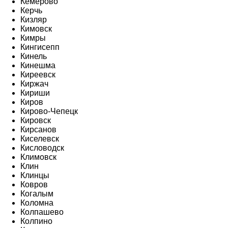
Кемерово
Керчь
Кизляр
Кимовск
Кимры
Кингисепп
Кинель
Кинешма
Киреевск
Киржач
Кириши
Киров
Кирово-Чепецк
Кировск
Кирсанов
Киселевск
Кисловодск
Климовск
Клин
Клинцы
Ковров
Когалым
Коломна
Колпашево
Колпино