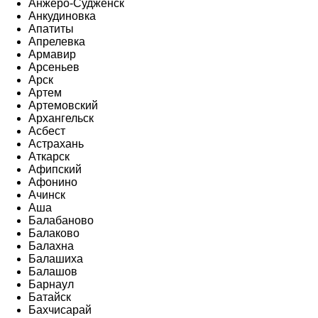
Анжеро-Судженск
Анкудиновка
Апатиты
Апрелевка
Армавир
Арсеньев
Арск
Артем
Артемовский
Архангельск
Асбест
Астрахань
Аткарск
Афипский
Афонино
Ачинск
Аша
Балабаново
Балаково
Балахна
Балашиха
Балашов
Барнаул
Батайск
Бахчисарай