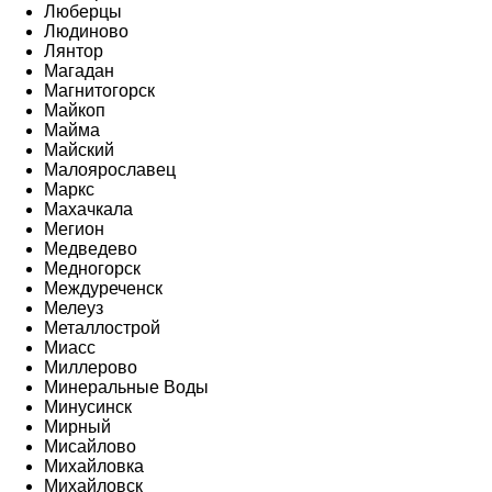
Люберцы
Людиново
Лянтор
Магадан
Магнитогорск
Майкоп
Майма
Майский
Малоярославец
Маркс
Махачкала
Мегион
Медведево
Медногорск
Междуреченск
Мелеуз
Металлострой
Миасс
Миллерово
Минеральные Воды
Минусинск
Мирный
Мисайлово
Михайловка
Михайловск