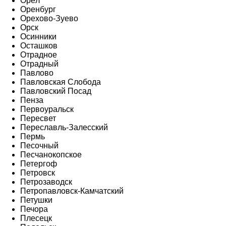
Орёл
Оренбург
Орехово-Зуево
Орск
Осинники
Осташков
Отрадное
Отрадный
Павлово
Павловская Слобода
Павловский Посад
Пенза
Первоуральск
Пересвет
Переславль-Залесский
Пермь
Песочный
Песчанокопское
Петергоф
Петровск
Петрозаводск
Петропавловск-Камчатский
Петушки
Печора
Плесецк