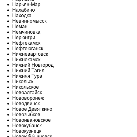
Нарьян-Мар
Нахабино
Находка
Невинномысск
Неман
Немчиновка
Нерюнгри
Нефтекамск
Нефтеюганск
Нижневартовск
Нижнекамск
Нижний Новгород
Нижний Тагил
Нижняя Тура
Никольск
Никольское
Новоалтайск
Нововоронеж
Новодвинск
Новое Девяткино
Новозыбков
Новоивановское
Новокубанск
Новокузнецк
Новокуйбышевск