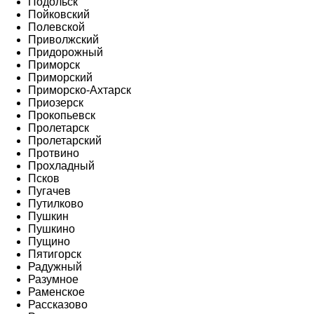
Подольск
Пойковский
Полевской
Приволжский
Придорожный
Приморск
Приморский
Приморско-Ахтарск
Приозерск
Прокопьевск
Пролетарск
Пролетарский
Протвино
Прохладный
Псков
Пугачев
Путилково
Пушкин
Пушкино
Пущино
Пятигорск
Радужный
Разумное
Раменское
Рассказово