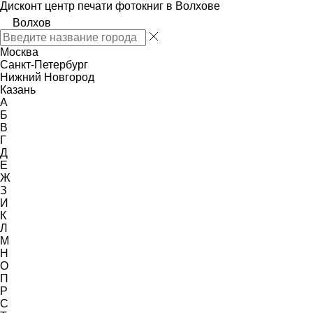
Дисконт центр печати фотокниг в Волхове
Волхов
Москва
Санкт-Петербург
Нижний Новгород
Казань
А
Б
В
Г
Д
Е
Ж
З
И
К
Л
М
Н
О
П
Р
С