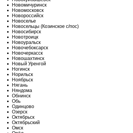
Новомичуринск
Новомосковск
Новороссийск
Новоселье
Новосельцы (Козинское с/пос)
Новосибирск
Новотроицк
Новоуральск
Новочебоксарск
Новочеркасск
Новошахтинск
Новый Уренгой
Ногинск
Норильск
Ноябрьск
Нягань
Няндома
Обнинск
Обь
Одинцово
Озерск
Октябрьск
Октябрьский
Омск