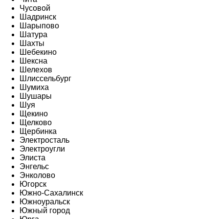
Чусовой
Шадринск
Шарыпово
Шатура
Шахты
Шебекино
Шексна
Шелехов
Шлиссельбург
Шумиха
Шушары
Шуя
Щекино
Щелково
Щербинка
Электросталь
Электроугли
Элиста
Энгельс
Энколово
Югорск
Южно-Сахалинск
Южноуральск
Южный город