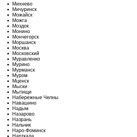
Михнево
Мичуринск
Можайск
Можга
Моздок
Монино
Мончегорск
Моршанск
Москва
Московский
Муравленко
Мурино
Мурманск
Муром
Мценск
Мыски
Мытищи
Набережные Челны
Навашино
Надым
Назарово
Назрань
Нальчик
Наро-Фоминск
Нарткала