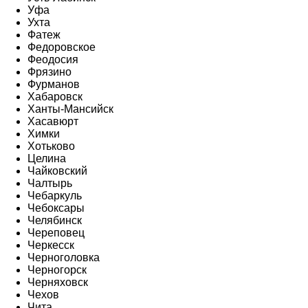
Уфа
Ухта
Фатеж
Федоровское
Феодосия
Фрязино
Фурманов
Хабаровск
Ханты-Мансийск
Хасавюрт
Химки
Хотьково
Целина
Чайковский
Чалтырь
Чебаркуль
Чебоксары
Челябинск
Череповец
Черкесск
Черноголовка
Черногорск
Черняховск
Чехов
Чита