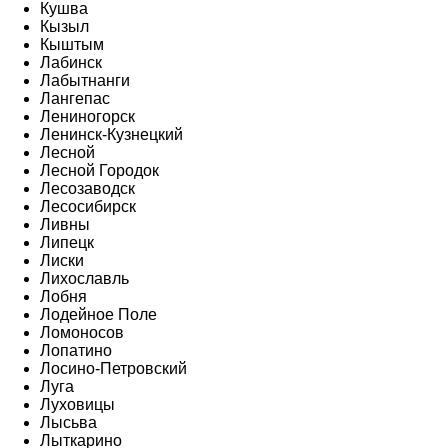
Кушва
Кызыл
Кыштым
Лабинск
Лабытнанги
Лангепас
Лениногорск
Ленинск-Кузнецкий
Лесной
Лесной Городок
Лесозаводск
Лесосибирск
Ливны
Липецк
Лиски
Лихославль
Лобня
Лодейное Поле
Ломоносов
Лопатино
Лосино-Петровский
Луга
Луховицы
Лысьва
Лыткарино