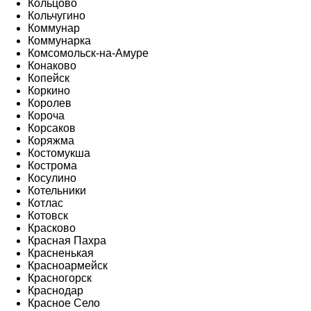
Кольцово
Кольчугино
Коммунар
Коммунарка
Комсомольск-на-Амуре
Конаково
Копейск
Коркино
Королев
Короча
Корсаков
Коряжма
Костомукша
Кострома
Косулино
Котельники
Котлас
Котовск
Красково
Красная Пахра
Красненькая
Красноармейск
Красногорск
Краснодар
Красное Село