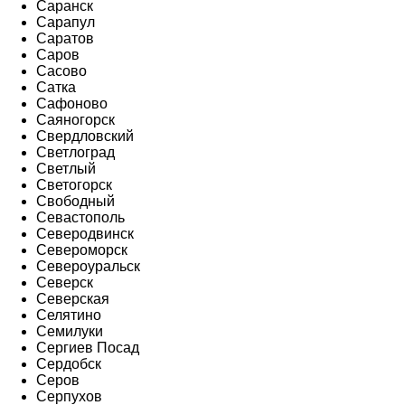
Саранск
Сарапул
Саратов
Саров
Сасово
Сатка
Сафоново
Саяногорск
Свердловский
Светлоград
Светлый
Светогорск
Свободный
Севастополь
Северодвинск
Североморск
Североуральск
Северск
Северская
Селятино
Семилуки
Сергиев Посад
Сердобск
Серов
Серпухов