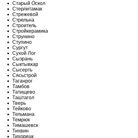
Старый Оскол
Стерлитамак
Стрежевой
Стрельна
Строитель
Стройкерамика
Струнино
Ступино
Сургут
Сухой Лог
Сызрань
Сыктывкар
Сысерть
Сясьстрой
Таганрог
Тамбов
Татищево
Таштагол
Тверь
Тейково
Тельмана
Темрюк
Тимашевск
Тихвин
Тихорецк