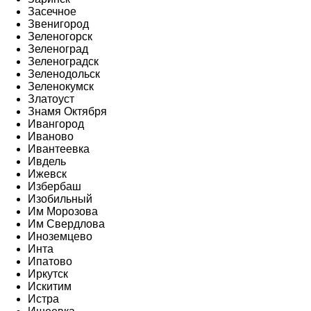
Засечное
Звенигород
Зеленогорск
Зеленоград
Зеленоградск
Зеленодольск
Зеленокумск
Златоуст
Знамя Октября
Ивангород
Иваново
Ивантеевка
Ивдель
Ижевск
Избербаш
Изобильный
Им Морозова
Им Свердлова
Иноземцево
Инта
Ипатово
Иркутск
Искитим
Истра