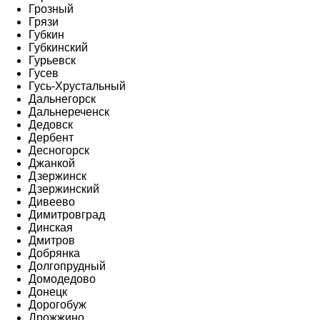
Грозный
Грязи
Губкин
Губкинский
Гурьевск
Гусев
Гусь-Хрустальный
Дальнегорск
Дальнереченск
Дедовск
Дербент
Десногорск
Джанкой
Дзержинск
Дзержинский
Дивеево
Димитровград
Динская
Дмитров
Добрянка
Долгопрудный
Домодедово
Донецк
Дорогобуж
Дрожжино