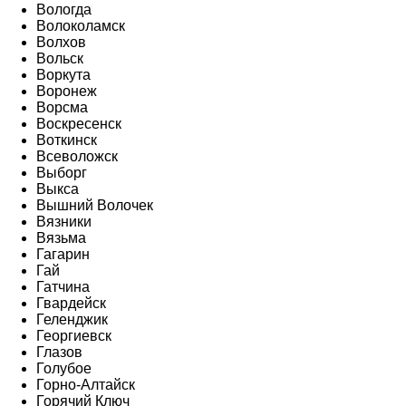
Вологда
Волоколамск
Волхов
Вольск
Воркута
Воронеж
Ворсма
Воскресенск
Воткинск
Всеволожск
Выборг
Выкса
Вышний Волочек
Вязники
Вязьма
Гагарин
Гай
Гатчина
Гвардейск
Геленджик
Георгиевск
Глазов
Голубое
Горно-Алтайск
Горячий Ключ