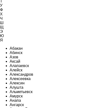
Т
У
Ф
Х
Ч
Ш
Щ
Э
Ю
Я
Абакан
Абинск
Азов
Аксай
Алапаевск
Алейск
Александров
Алексеевка
Алексин
Алушта
Альметьевск
Амурск
Анапа
Ангарск