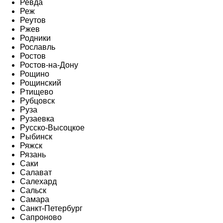
Ревда
Реж
Реутов
Ржев
Родники
Рославль
Ростов
Ростов-на-Дону
Рощино
Рощинский
Ртищево
Рубцовск
Руза
Рузаевка
Русско-Высоцкое
Рыбинск
Ряжск
Рязань
Саки
Салават
Салехард
Сальск
Самара
Санкт-Петербург
Сапроново