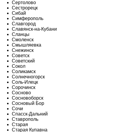
Сертолово
Сестрорецк
Сибай
Симферополь
Славгород
Славянск-на-Кубани
Сланцы
Смоленск
Смышляевка
Снежинск
Советск
Советский
Сокол
Соликамск
Солнечногорск
Соль-Илецк
Сорочинск
Сосново
Сосновоборск
Сосновый Бор
Сочи
Спасск-Дальний
Ставрополь
Старая
Старая Купавна