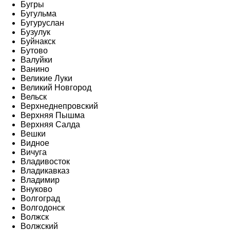
Бугры
Бугульма
Бугуруслан
Бузулук
Буйнакск
Бутово
Валуйки
Ванино
Великие Луки
Великий Новгород
Вельск
Верхнеднепровский
Верхняя Пышма
Верхняя Салда
Вешки
Видное
Вичуга
Владивосток
Владикавказ
Владимир
Внуково
Волгоград
Волгодонск
Волжск
Волжский