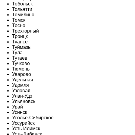
Тобольск
Тольятти
Томилино
Томск
Тосно
Трехгорный
Троицк
Туапсе
Туймазы
Тула
Тутаев
Тучково
Тюмень
Уварово
Удельная
Удомля
Узловая
Улан-Удэ
Ульяновск
Урай
Усинск
Усолье-Сибирское
Уссурийск
Усть-Илимск
Усть-Лабинск