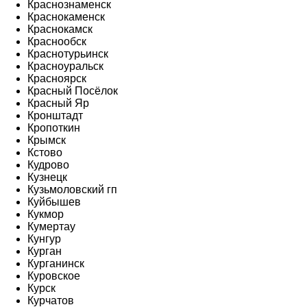
Краснознаменск
Краснокаменск
Краснокамск
Краснообск
Краснотурьинск
Красноуральск
Красноярск
Красный Посёлок
Красный Яр
Кронштадт
Кропоткин
Крымск
Кстово
Кудрово
Кузнецк
Кузьмоловский гп
Куйбышев
Кукмор
Кумертау
Кунгур
Курган
Курганинск
Куровское
Курск
Курчатов