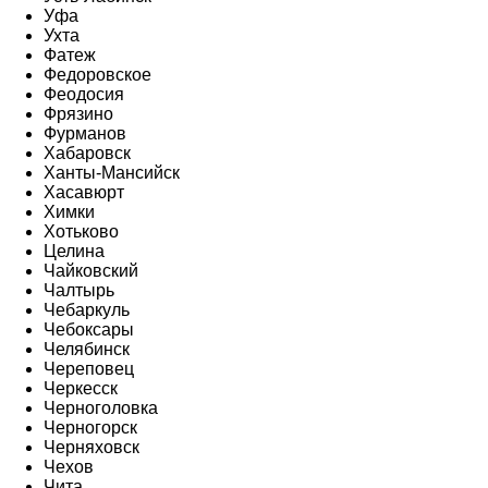
Уфа
Ухта
Фатеж
Федоровское
Феодосия
Фрязино
Фурманов
Хабаровск
Ханты-Мансийск
Хасавюрт
Химки
Хотьково
Целина
Чайковский
Чалтырь
Чебаркуль
Чебоксары
Челябинск
Череповец
Черкесск
Черноголовка
Черногорск
Черняховск
Чехов
Чита