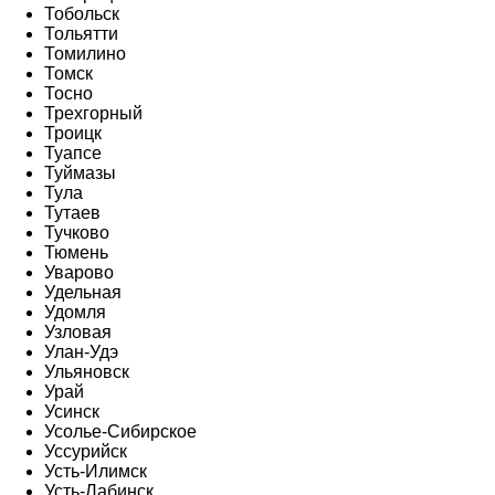
Тобольск
Тольятти
Томилино
Томск
Тосно
Трехгорный
Троицк
Туапсе
Туймазы
Тула
Тутаев
Тучково
Тюмень
Уварово
Удельная
Удомля
Узловая
Улан-Удэ
Ульяновск
Урай
Усинск
Усолье-Сибирское
Уссурийск
Усть-Илимск
Усть-Лабинск