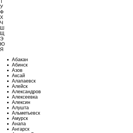
Т
У
Ф
Х
Ч
Ш
Щ
Э
Ю
Я
Абакан
Абинск
Азов
Аксай
Алапаевск
Алейск
Александров
Алексеевка
Алексин
Алушта
Альметьевск
Амурск
Анапа
Ангарск