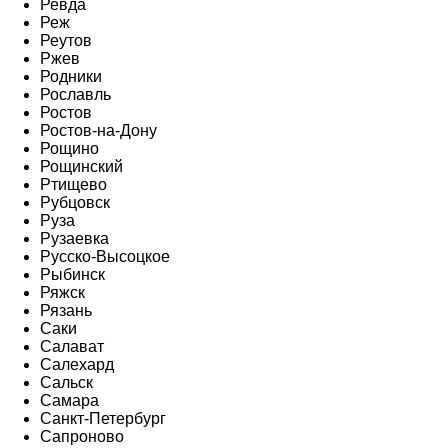
Ревда
Реж
Реутов
Ржев
Родники
Рославль
Ростов
Ростов-на-Дону
Рощино
Рощинский
Ртищево
Рубцовск
Руза
Рузаевка
Русско-Высоцкое
Рыбинск
Ряжск
Рязань
Саки
Салават
Салехард
Сальск
Самара
Санкт-Петербург
Сапроново