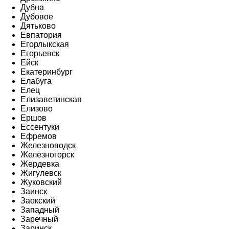
Дубна
Дубовое
Дятьково
Евпатория
Егорлыкская
Егорьевск
Ейск
Екатеринбург
Елабуга
Елец
Елизаветинская
Елизово
Ершов
Ессентуки
Ефремов
Железноводск
Железногорск
Жердевка
Жигулевск
Жуковский
Заинск
Заокский
Западный
Заречный
Заринск