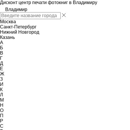
Дисконт центр печати фотокниг в Владимиру
Владимир
Москва
Санкт-Петербург
Нижний Новгород
Казань
А
Б
В
Г
Д
Е
Ж
З
И
К
Л
М
Н
О
П
Р
С