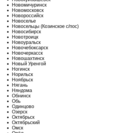
Новомичуринск
Новомосковск
Новороссийск
Новоселье
Новосельцы (Козинское с/пос)
Новосибирск
Новотроицк
Новоуральск
Новочебоксарск
Новочеркасск
Новошахтинск
Новый Уренгой
Ногинск
Норильск
Ноябрьск
Нягань
Няндома
Обнинск
Обь
Одинцово
Озерск
Октябрьск
Октябрьский
Омск