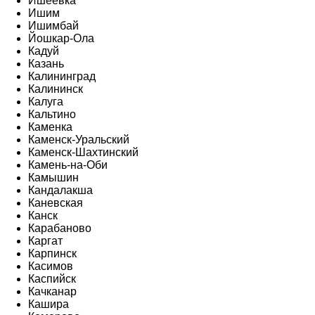
Ишеевка
Ишим
Ишимбай
Йошкар-Ола
Кадуй
Казань
Калининград
Калининск
Калуга
Кальтино
Каменка
Каменск-Уральский
Каменск-Шахтинский
Камень-на-Оби
Камышин
Кандалакша
Каневская
Канск
Карабаново
Каргат
Карпинск
Касимов
Каспийск
Качканар
Кашира