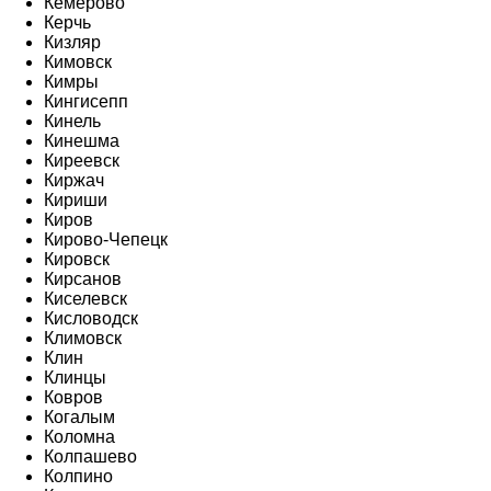
Кемерово
Керчь
Кизляр
Кимовск
Кимры
Кингисепп
Кинель
Кинешма
Киреевск
Киржач
Кириши
Киров
Кирово-Чепецк
Кировск
Кирсанов
Киселевск
Кисловодск
Климовск
Клин
Клинцы
Ковров
Когалым
Коломна
Колпашево
Колпино