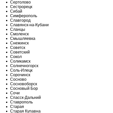
Сертолово
Сестрорецк
Сибай
Симферополь
Славгород
Славянск-на-Кубани
Сланцы
Смоленск
Смышляевка
Снежинск
Советск
Советский
Сокол
Соликамск
Солнечногорск
Соль-Илецк
Сорочинск
Сосново
Сосновоборск
Сосновый Бор
Сочи
Спасск-Дальний
Ставрополь
Старая
Старая Купавна