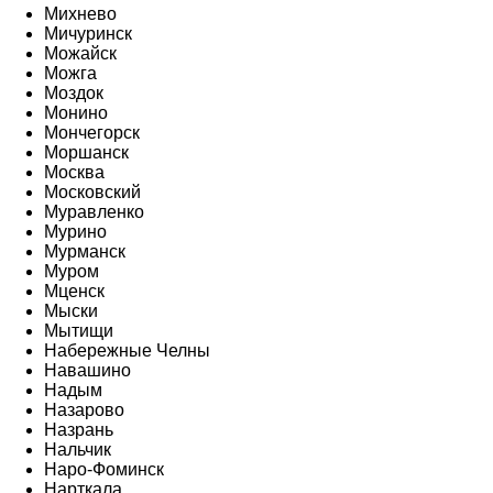
Михнево
Мичуринск
Можайск
Можга
Моздок
Монино
Мончегорск
Моршанск
Москва
Московский
Муравленко
Мурино
Мурманск
Муром
Мценск
Мыски
Мытищи
Набережные Челны
Навашино
Надым
Назарово
Назрань
Нальчик
Наро-Фоминск
Нарткала