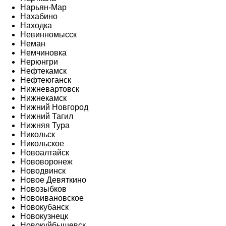
Нарьян-Мар
Нахабино
Находка
Невинномысск
Неман
Немчиновка
Нерюнгри
Нефтекамск
Нефтеюганск
Нижневартовск
Нижнекамск
Нижний Новгород
Нижний Тагил
Нижняя Тура
Никольск
Никольское
Новоалтайск
Нововоронеж
Новодвинск
Новое Девяткино
Новозыбков
Новоивановское
Новокубанск
Новокузнецк
Новокуйбышевск