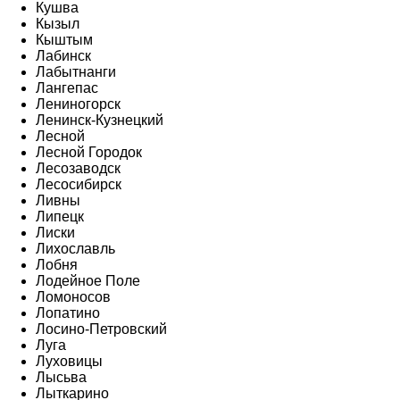
Кушва
Кызыл
Кыштым
Лабинск
Лабытнанги
Лангепас
Лениногорск
Ленинск-Кузнецкий
Лесной
Лесной Городок
Лесозаводск
Лесосибирск
Ливны
Липецк
Лиски
Лихославль
Лобня
Лодейное Поле
Ломоносов
Лопатино
Лосино-Петровский
Луга
Луховицы
Лысьва
Лыткарино