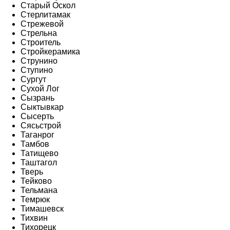
Старый Оскол
Стерлитамак
Стрежевой
Стрельна
Строитель
Стройкерамика
Струнино
Ступино
Сургут
Сухой Лог
Сызрань
Сыктывкар
Сысерть
Сясьстрой
Таганрог
Тамбов
Татищево
Таштагол
Тверь
Тейково
Тельмана
Темрюк
Тимашевск
Тихвин
Тихорецк