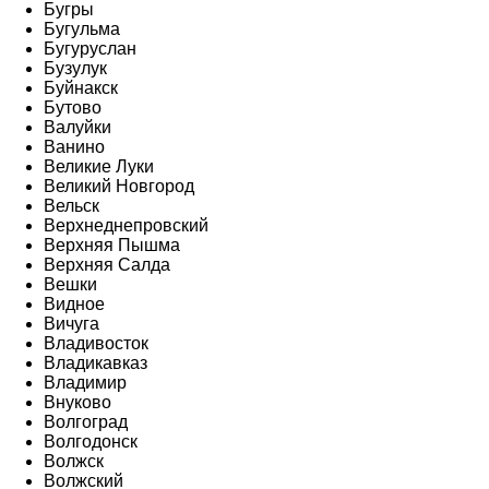
Бугры
Бугульма
Бугуруслан
Бузулук
Буйнакск
Бутово
Валуйки
Ванино
Великие Луки
Великий Новгород
Вельск
Верхнеднепровский
Верхняя Пышма
Верхняя Салда
Вешки
Видное
Вичуга
Владивосток
Владикавказ
Владимир
Внуково
Волгоград
Волгодонск
Волжск
Волжский