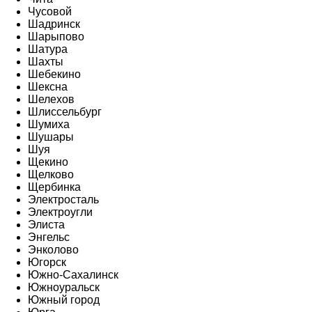
Чусовой
Шадринск
Шарыпово
Шатура
Шахты
Шебекино
Шексна
Шелехов
Шлиссельбург
Шумиха
Шушары
Шуя
Щекино
Щелково
Щербинка
Электросталь
Электроугли
Элиста
Энгельс
Энколово
Югорск
Южно-Сахалинск
Южноуральск
Южный город