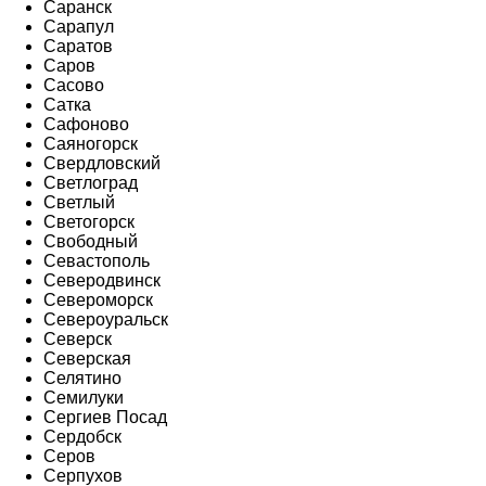
Саранск
Сарапул
Саратов
Саров
Сасово
Сатка
Сафоново
Саяногорск
Свердловский
Светлоград
Светлый
Светогорск
Свободный
Севастополь
Северодвинск
Североморск
Североуральск
Северск
Северская
Селятино
Семилуки
Сергиев Посад
Сердобск
Серов
Серпухов