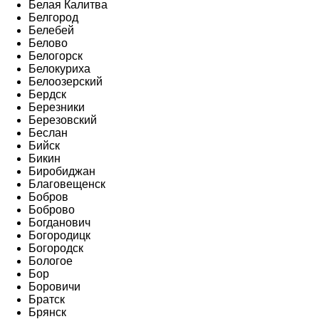
Белая Калитва
Белгород
Белебей
Белово
Белогорск
Белокуриха
Белоозерский
Бердск
Березники
Березовский
Беслан
Бийск
Бикин
Биробиджан
Благовещенск
Бобров
Боброво
Богданович
Богородицк
Богородск
Бологое
Бор
Боровичи
Братск
Брянск