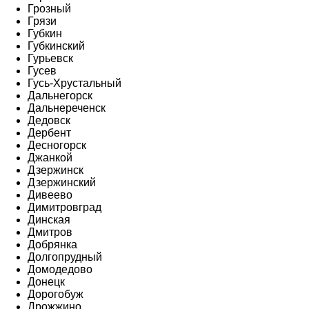
Грозный
Грязи
Губкин
Губкинский
Гурьевск
Гусев
Гусь-Хрустальный
Дальнегорск
Дальнереченск
Дедовск
Дербент
Десногорск
Джанкой
Дзержинск
Дзержинский
Дивеево
Димитровград
Динская
Дмитров
Добрянка
Долгопрудный
Домодедово
Донецк
Дорогобуж
Дрожжино