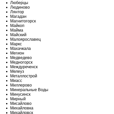
Люберцы
Людиново
Лянтор
Магадан
Магнитогорск
Майкоп
Майма
Майский
Малоярославец
Маркс
Махачкала
Мегион
Медведево
Медногорск
Междуреченск
Мелеуз
Металлострой
Миасс
Миллерово
Минеральные Воды
Минусинск
Мирный
Мисайлово
Михайловка
Михайловск