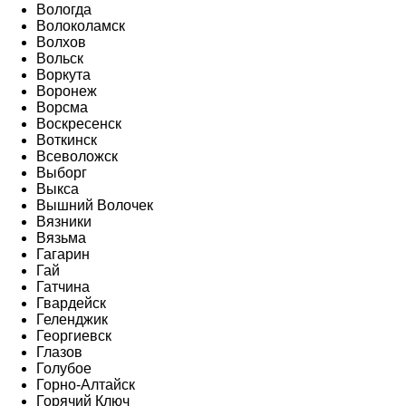
Вологда
Волоколамск
Волхов
Вольск
Воркута
Воронеж
Ворсма
Воскресенск
Воткинск
Всеволожск
Выборг
Выкса
Вышний Волочек
Вязники
Вязьма
Гагарин
Гай
Гатчина
Гвардейск
Геленджик
Георгиевск
Глазов
Голубое
Горно-Алтайск
Горячий Ключ