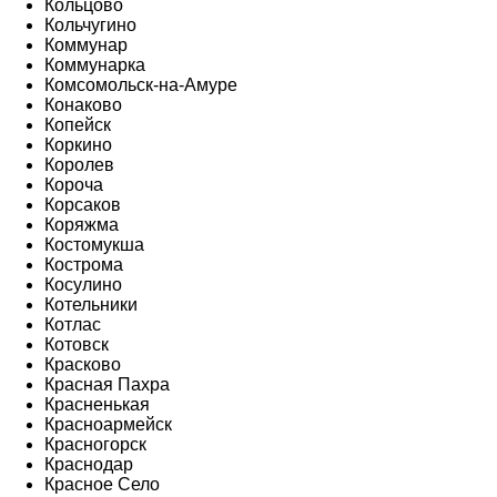
Кольцово
Кольчугино
Коммунар
Коммунарка
Комсомольск-на-Амуре
Конаково
Копейск
Коркино
Королев
Короча
Корсаков
Коряжма
Костомукша
Кострома
Косулино
Котельники
Котлас
Котовск
Красково
Красная Пахра
Красненькая
Красноармейск
Красногорск
Краснодар
Красное Село