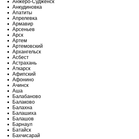
Анжеро-Судженск
Анкудиновка
Апатиты
Апрелевка
Армавир
Арсеньев
Арск
Артем
Артемовский
Архангельск
Асбест
Астрахань
Аткарск
Афипский
Афонино
Ачинск
Аша
Балабаново
Балаково
Балахна
Балашиха
Балашов
Барнаул
Батайск
Бахчисарай