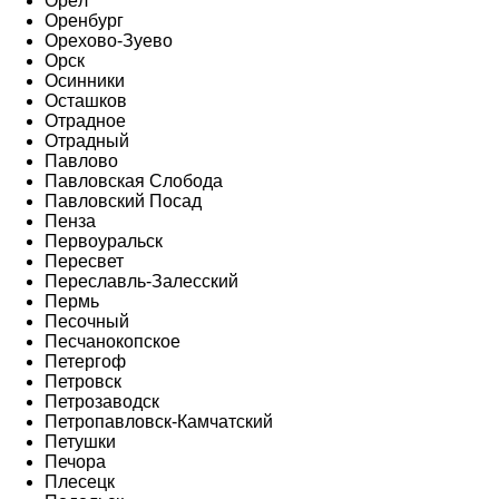
Орёл
Оренбург
Орехово-Зуево
Орск
Осинники
Осташков
Отрадное
Отрадный
Павлово
Павловская Слобода
Павловский Посад
Пенза
Первоуральск
Пересвет
Переславль-Залесский
Пермь
Песочный
Песчанокопское
Петергоф
Петровск
Петрозаводск
Петропавловск-Камчатский
Петушки
Печора
Плесецк