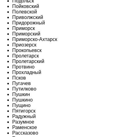
Подольск
Пойковский
Полевской
Приволжский
Придорожный
Приморск
Приморский
Приморско-Ахтарск
Приозерск
Прокопьевск
Пролетарск
Пролетарский
Протвино
Прохладный
Псков
Пугачев
Путилково
Пушкин
Пушкино
Пущино
Пятигорск
Радужный
Разумное
Раменское
Рассказово