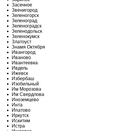
Засечное
Звенигород
Зеленогорск
Зеленоград
Зеленоградск
Зеленодольск
Зеленокумск
Златоуст
Знамя Октября
Ивангород
Иваново
Ивантеевка
Ивдель
Ижевск
Избербаш
Изобильный
Им Морозова
Им Свердлова
Иноземцево
Инта
Ипатово
Иркутск
Искитим
Истра