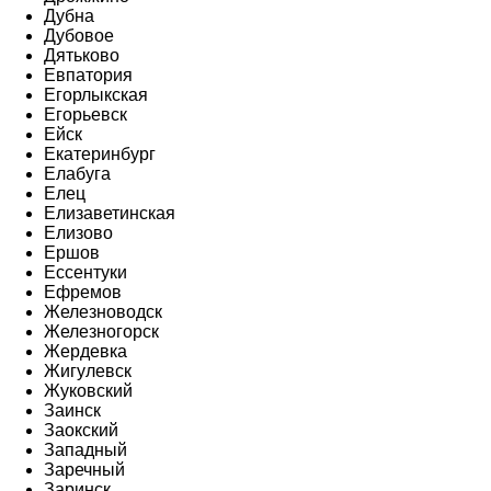
Дубна
Дубовое
Дятьково
Евпатория
Егорлыкская
Егорьевск
Ейск
Екатеринбург
Елабуга
Елец
Елизаветинская
Елизово
Ершов
Ессентуки
Ефремов
Железноводск
Железногорск
Жердевка
Жигулевск
Жуковский
Заинск
Заокский
Западный
Заречный
Заринск