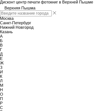
Дисконт центр печати фотокниг в Верхней Пышме
Верхняя Пышма
Москва
Санкт-Петербург
Нижний Новгород
Казань
А
Б
В
Г
Д
Е
Ж
З
И
К
Л
М
Н
О
П
Р
С