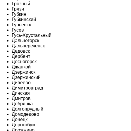
Грозный
Грязи
Губкин
Губкинский
Гурьевск
Гусев
Гусь-Хрустальный
Дальнегорск
Дальнереченск
Дедовск
Дербент
Десногорск
Джанкой
Дзержинск
Дзержинский
Дивеево
Димитровград
Динская
Дмитров
Добрянка
Долгопрудный
Домодедово
Донецк
Дорогобуж
Дрожжино