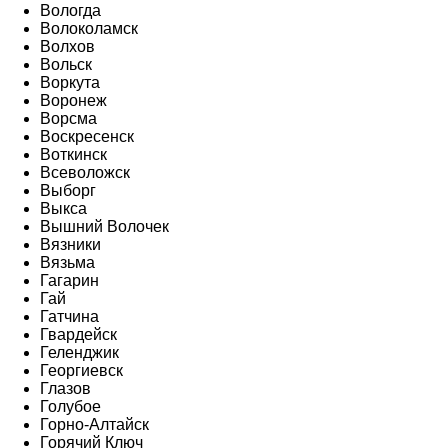
Вологда
Волоколамск
Волхов
Вольск
Воркута
Воронеж
Ворсма
Воскресенск
Воткинск
Всеволожск
Выборг
Выкса
Вышний Волочек
Вязники
Вязьма
Гагарин
Гай
Гатчина
Гвардейск
Геленджик
Георгиевск
Глазов
Голубое
Горно-Алтайск
Горячий Ключ