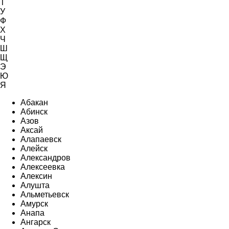
Т
У
Ф
Х
Ч
Ш
Щ
Э
Ю
Я
Абакан
Абинск
Азов
Аксай
Алапаевск
Алейск
Александров
Алексеевка
Алексин
Алушта
Альметьевск
Амурск
Анапа
Ангарск