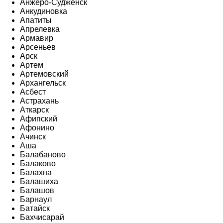
Анжеро-Судженск
Анкудиновка
Апатиты
Апрелевка
Армавир
Арсеньев
Арск
Артем
Артемовский
Архангельск
Асбест
Астрахань
Аткарск
Афипский
Афонино
Ачинск
Аша
Балабаново
Балаково
Балахна
Балашиха
Балашов
Барнаул
Батайск
Бахчисарай