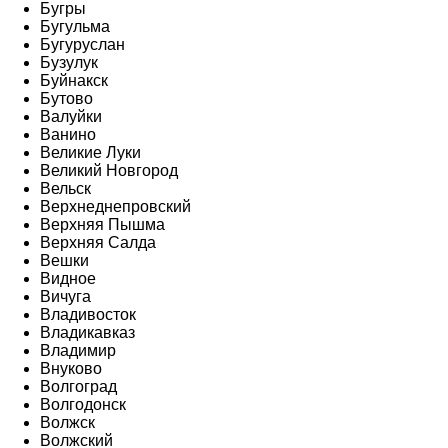
Бугры
Бугульма
Бугуруслан
Бузулук
Буйнакск
Бутово
Валуйки
Ванино
Великие Луки
Великий Новгород
Вельск
Верхнеднепровский
Верхняя Пышма
Верхняя Салда
Вешки
Видное
Вичуга
Владивосток
Владикавказ
Владимир
Внуково
Волгоград
Волгодонск
Волжск
Волжский