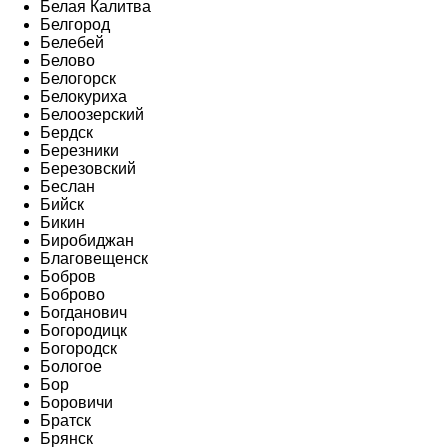
Белая Калитва
Белгород
Белебей
Белово
Белогорск
Белокуриха
Белоозерский
Бердск
Березники
Березовский
Беслан
Бийск
Бикин
Биробиджан
Благовещенск
Бобров
Боброво
Богданович
Богородицк
Богородск
Бологое
Бор
Боровичи
Братск
Брянск