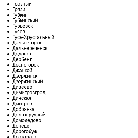
Грозный
Грязи
Губкин
Губкинский
Гурьевск
Гусев
Гусь-Хрустальный
Дальнегорск
Дальнереченск
Дедовск
Дербент
Десногорск
Джанкой
Дзержинск
Дзержинский
Дивеево
Димитровград
Динская
Дмитров
Добрянка
Долгопрудный
Домодедово
Донецк
Дорогобуж
Дрожжино