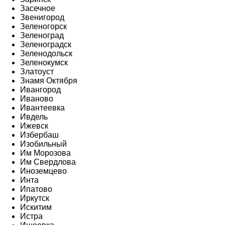
Засечное
Звенигород
Зеленогорск
Зеленоград
Зеленоградск
Зеленодольск
Зеленокумск
Златоуст
Знамя Октября
Ивангород
Иваново
Ивантеевка
Ивдель
Ижевск
Избербаш
Изобильный
Им Морозова
Им Свердлова
Иноземцево
Инта
Ипатово
Иркутск
Искитим
Истра