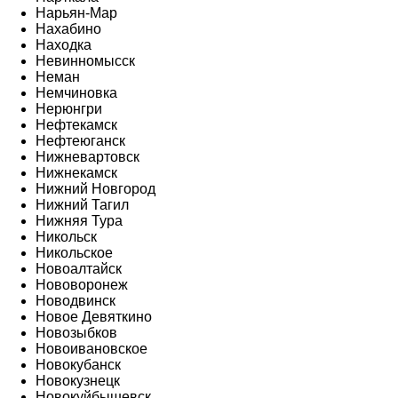
Нарьян-Мар
Нахабино
Находка
Невинномысск
Неман
Немчиновка
Нерюнгри
Нефтекамск
Нефтеюганск
Нижневартовск
Нижнекамск
Нижний Новгород
Нижний Тагил
Нижняя Тура
Никольск
Никольское
Новоалтайск
Нововоронеж
Новодвинск
Новое Девяткино
Новозыбков
Новоивановское
Новокубанск
Новокузнецк
Новокуйбышевск