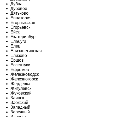
Дубна
Дубовое
Дятьково
Евпатория
Егорлыкская
Егорьевск
Ейск
Екатеринбург
Елабуга
Елец
Елизаветинская
Елизово
Ершов
Ессентуки
Ефремов
Железноводск
Железногорск
Жердевка
Жигулевск
Жуковский
Заинск
Заокский
Западный
Заречный
Заринск