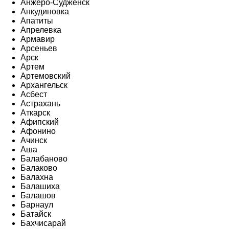
Анжеро-Судженск
Анкудиновка
Апатиты
Апрелевка
Армавир
Арсеньев
Арск
Артем
Артемовский
Архангельск
Асбест
Астрахань
Аткарск
Афипский
Афонино
Ачинск
Аша
Балабаново
Балаково
Балахна
Балашиха
Балашов
Барнаул
Батайск
Бахчисарай