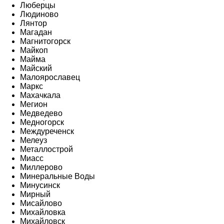
Люберцы
Людиново
Лянтор
Магадан
Магнитогорск
Майкоп
Майма
Майский
Малоярославец
Маркс
Махачкала
Мегион
Медведево
Медногорск
Междуреченск
Мелеуз
Металлострой
Миасс
Миллерово
Минеральные Воды
Минусинск
Мирный
Мисайлово
Михайловка
Михайловск