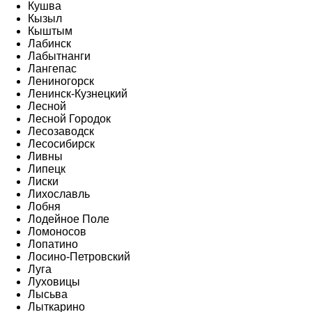
Кушва
Кызыл
Кыштым
Лабинск
Лабытнанги
Лангепас
Лениногорск
Ленинск-Кузнецкий
Лесной
Лесной Городок
Лесозаводск
Лесосибирск
Ливны
Липецк
Лиски
Лихославль
Лобня
Лодейное Поле
Ломоносов
Лопатино
Лосино-Петровский
Луга
Луховицы
Лысьва
Лыткарино