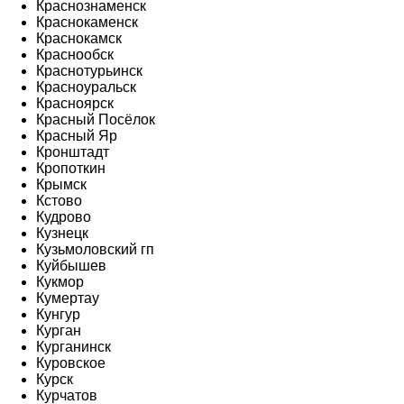
Краснознаменск
Краснокаменск
Краснокамск
Краснообск
Краснотурьинск
Красноуральск
Красноярск
Красный Посёлок
Красный Яр
Кронштадт
Кропоткин
Крымск
Кстово
Кудрово
Кузнецк
Кузьмоловский гп
Куйбышев
Кукмор
Кумертау
Кунгур
Курган
Курганинск
Куровское
Курск
Курчатов