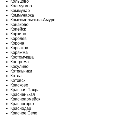
Кольцово
Кольчугино
Коммунар
Коммунарка
Комсомольск-на-Амуре
Конаково
Копейск
Коркино
Королев
Короча
Корсаков
Коряжма
Костомукша
Кострома
Косулино
Котельники
Котлас
Котовск
Красково
Красная Пахра
Красненькая
Красноармейск
Красногорск
Краснодар
Красное Село