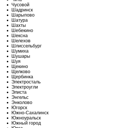
Чусовой
Шадринск
Шарыпово
Шатура
Шахты
Шебекино
Шексна
Шелехов
Шлиссельбург
Шумиха
Шушары
Шуя
Щекино
Щелково
Щербинка
Электросталь
Электроугли
Элиста
Энгельс
Энколово
Югорск
Южно-Сахалинск
Южноуральск
Южный город