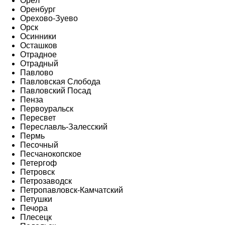
Орёл
Оренбург
Орехово-Зуево
Орск
Осинники
Осташков
Отрадное
Отрадный
Павлово
Павловская Слобода
Павловский Посад
Пенза
Первоуральск
Пересвет
Переславль-Залесский
Пермь
Песочный
Песчанокопское
Петергоф
Петровск
Петрозаводск
Петропавловск-Камчатский
Петушки
Печора
Плесецк