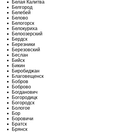
Белая Калитва
Белгород
Белебей
Белово
Белогорск
Белокуриха
Белоозерский
Бердск
Березники
Березовский
Беслан
Бийск
Бикин
Биробиджан
Благовещенск
Бобров
Боброво
Богданович
Богородицк
Богородск
Бологое
Бор
Боровичи
Братск
Брянск