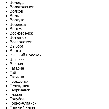
Вологда
Волоколамск
Волхов
Вольск
Воркута
Воронеж
Ворсма
Воскресенск
Воткинск
Всеволожск
Выборг
Выкса
Вышний Волочек
Вязники
Вязьма
Гагарин
Гай
Гатчина
Гвардейск
Геленджик
Георгиевск
Глазов
Голубое
Горно-Алтайск
Горячий Ключ