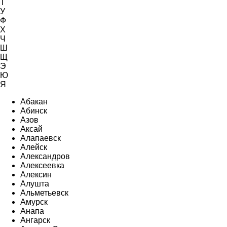
Т
У
Ф
Х
Ч
Ш
Щ
Э
Ю
Я
Абакан
Абинск
Азов
Аксай
Алапаевск
Алейск
Александров
Алексеевка
Алексин
Алушта
Альметьевск
Амурск
Анапа
Ангарск