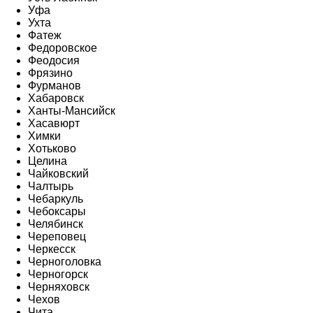
Уфа
Ухта
Фатеж
Федоровское
Феодосия
Фрязино
Фурманов
Хабаровск
Ханты-Мансийск
Хасавюрт
Химки
Хотьково
Целина
Чайковский
Чалтырь
Чебаркуль
Чебоксары
Челябинск
Череповец
Черкесск
Черноголовка
Черногорск
Черняховск
Чехов
Чита