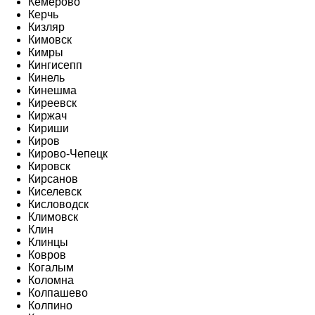
Кемерово
Керчь
Кизляр
Кимовск
Кимры
Кингисепп
Кинель
Кинешма
Киреевск
Киржач
Кириши
Киров
Кирово-Чепецк
Кировск
Кирсанов
Киселевск
Кисловодск
Климовск
Клин
Клинцы
Ковров
Когалым
Коломна
Колпашево
Колпино