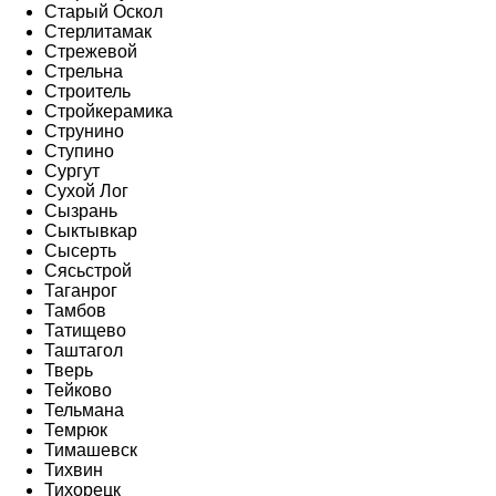
Старый Оскол
Стерлитамак
Стрежевой
Стрельна
Строитель
Стройкерамика
Струнино
Ступино
Сургут
Сухой Лог
Сызрань
Сыктывкар
Сысерть
Сясьстрой
Таганрог
Тамбов
Татищево
Таштагол
Тверь
Тейково
Тельмана
Темрюк
Тимашевск
Тихвин
Тихорецк