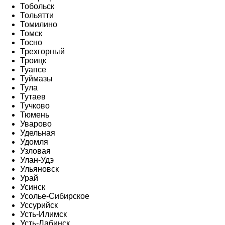
Тобольск
Тольятти
Томилино
Томск
Тосно
Трехгорный
Троицк
Туапсе
Туймазы
Тула
Тутаев
Тучково
Тюмень
Уварово
Удельная
Удомля
Узловая
Улан-Удэ
Ульяновск
Урай
Усинск
Усолье-Сибирское
Уссурийск
Усть-Илимск
Усть-Лабинск