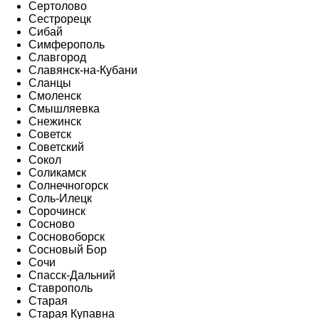
Сертолово
Сестрорецк
Сибай
Симферополь
Славгород
Славянск-на-Кубани
Сланцы
Смоленск
Смышляевка
Снежинск
Советск
Советский
Сокол
Соликамск
Солнечногорск
Соль-Илецк
Сорочинск
Сосново
Сосновоборск
Сосновый Бор
Сочи
Спасск-Дальний
Ставрополь
Старая
Старая Купавна