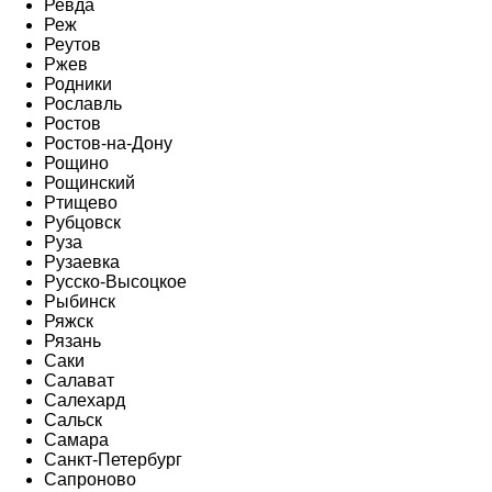
Ревда
Реж
Реутов
Ржев
Родники
Рославль
Ростов
Ростов-на-Дону
Рощино
Рощинский
Ртищево
Рубцовск
Руза
Рузаевка
Русско-Высоцкое
Рыбинск
Ряжск
Рязань
Саки
Салават
Салехард
Сальск
Самара
Санкт-Петербург
Сапроново