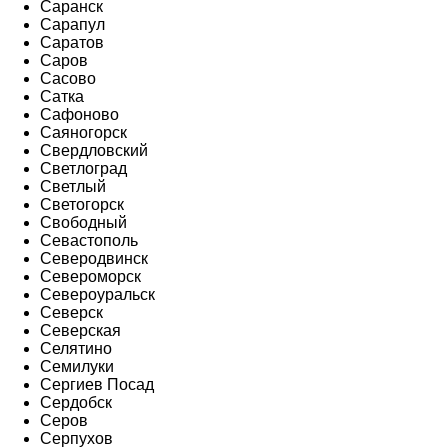
Саранск
Сарапул
Саратов
Саров
Сасово
Сатка
Сафоново
Саяногорск
Свердловский
Светлоград
Светлый
Светогорск
Свободный
Севастополь
Северодвинск
Североморск
Североуральск
Северск
Северская
Селятино
Семилуки
Сергиев Посад
Сердобск
Серов
Серпухов