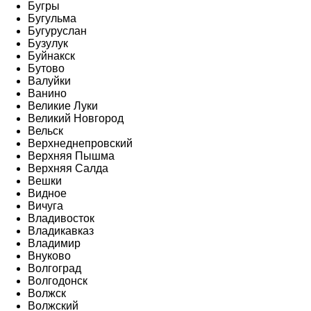
Бугры
Бугульма
Бугуруслан
Бузулук
Буйнакск
Бутово
Валуйки
Ванино
Великие Луки
Великий Новгород
Вельск
Верхнеднепровский
Верхняя Пышма
Верхняя Салда
Вешки
Видное
Вичуга
Владивосток
Владикавказ
Владимир
Внуково
Волгоград
Волгодонск
Волжск
Волжский