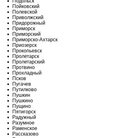
Подольск
Пойковский
Полевской
Приволжский
Придорожный
Приморск
Приморский
Приморско-Ахтарск
Приозерск
Прокопьевск
Пролетарск
Пролетарский
Протвино
Прохладный
Псков
Пугачев
Путилково
Пушкин
Пушкино
Пущино
Пятигорск
Радужный
Разумное
Раменское
Рассказово