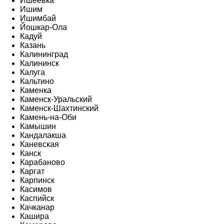
Ишеевка
Ишим
Ишимбай
Йошкар-Ола
Кадуй
Казань
Калининград
Калининск
Калуга
Кальтино
Каменка
Каменск-Уральский
Каменск-Шахтинский
Камень-на-Оби
Камышин
Кандалакша
Каневская
Канск
Карабаново
Каргат
Карпинск
Касимов
Каспийск
Качканар
Кашира