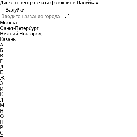
Дисконт центр печати фотокниг в Валуйках
Валуйки
Москва
Санкт-Петербург
Нижний Новгород
Казань
А
Б
В
Г
Д
Е
Ж
З
И
К
Л
М
Н
О
П
Р
С