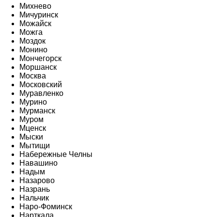
Михнево
Мичуринск
Можайск
Можга
Моздок
Монино
Мончегорск
Моршанск
Москва
Московский
Муравленко
Мурино
Мурманск
Муром
Мценск
Мыски
Мытищи
Набережные Челны
Навашино
Надым
Назарово
Назрань
Нальчик
Наро-Фоминск
Нарткала