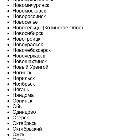
Новомичуринск
Новомосковск
Новороссийск
Новоселье
Новосельцы (Козинское с/пос)
Новосибирск
Новотроицк
Новоуральск
Новочебоксарск
Новочеркасск
Новошахтинск
Новый Уренгой
Ногинск
Норильск
Ноябрьск
Нягань
Няндома
Обнинск
Обь
Одинцово
Озерск
Октябрьск
Октябрьский
Омск