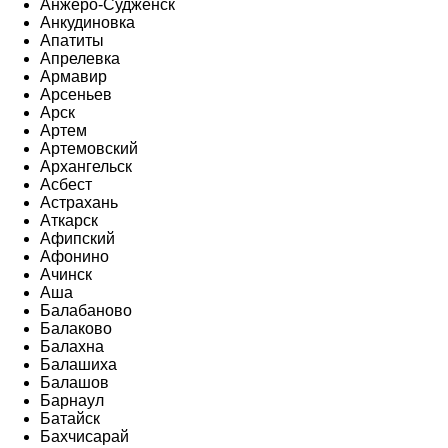
Анжеро-Судженск
Анкудиновка
Апатиты
Апрелевка
Армавир
Арсеньев
Арск
Артем
Артемовский
Архангельск
Асбест
Астрахань
Аткарск
Афипский
Афонино
Ачинск
Аша
Балабаново
Балаково
Балахна
Балашиха
Балашов
Барнаул
Батайск
Бахчисарай