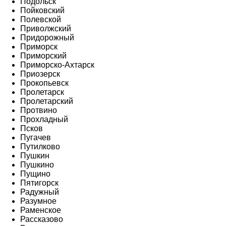
Подольск
Пойковский
Полевской
Приволжский
Придорожный
Приморск
Приморский
Приморско-Ахтарск
Приозерск
Прокопьевск
Пролетарск
Пролетарский
Протвино
Прохладный
Псков
Пугачев
Путилково
Пушкин
Пушкино
Пущино
Пятигорск
Радужный
Разумное
Раменское
Рассказово