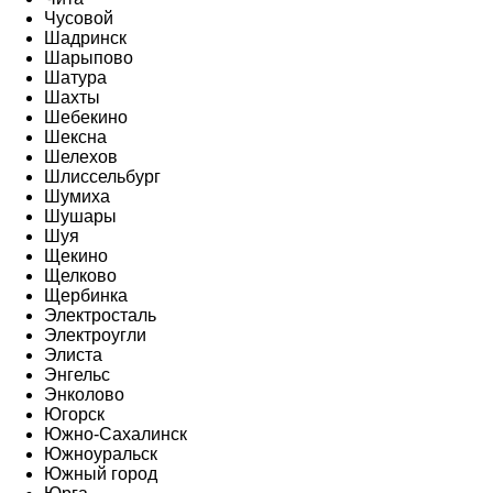
Чусовой
Шадринск
Шарыпово
Шатура
Шахты
Шебекино
Шексна
Шелехов
Шлиссельбург
Шумиха
Шушары
Шуя
Щекино
Щелково
Щербинка
Электросталь
Электроугли
Элиста
Энгельс
Энколово
Югорск
Южно-Сахалинск
Южноуральск
Южный город