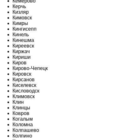
Кемерово
Керчь
Кизляр
Кимовск
Кимры
Кингисепп
Кинель
Кинешма
Киреевск
Киржач
Кириши
Киров
Кирово-Чепецк
Кировск
Кирсанов
Киселевск
Кисловодск
Климовск
Клин
Клинцы
Ковров
Когалым
Коломна
Колпашево
Колпино