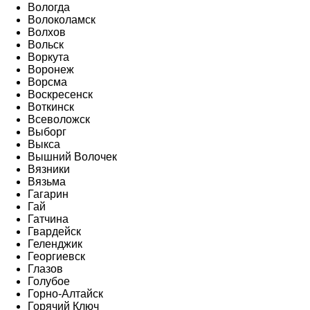
Вологда
Волоколамск
Волхов
Вольск
Воркута
Воронеж
Ворсма
Воскресенск
Воткинск
Всеволожск
Выборг
Выкса
Вышний Волочек
Вязники
Вязьма
Гагарин
Гай
Гатчина
Гвардейск
Геленджик
Георгиевск
Глазов
Голубое
Горно-Алтайск
Горячий Ключ