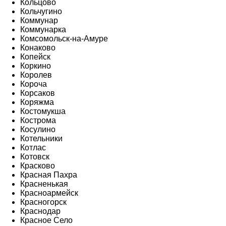
Кольцово
Кольчугино
Коммунар
Коммунарка
Комсомольск-на-Амуре
Конаково
Копейск
Коркино
Королев
Короча
Корсаков
Коряжма
Костомукша
Кострома
Косулино
Котельники
Котлас
Котовск
Красково
Красная Пахра
Красненькая
Красноармейск
Красногорск
Краснодар
Красное Село