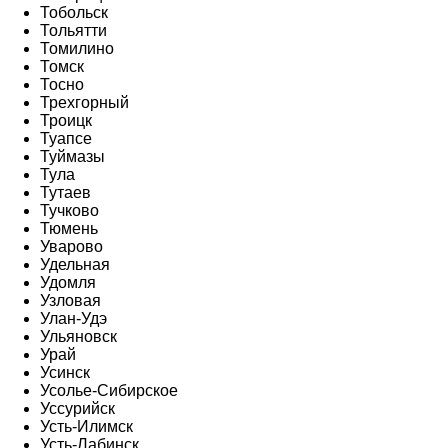
Тобольск
Тольятти
Томилино
Томск
Тосно
Трехгорный
Троицк
Туапсе
Туймазы
Тула
Тутаев
Тучково
Тюмень
Уварово
Удельная
Удомля
Узловая
Улан-Удэ
Ульяновск
Урай
Усинск
Усолье-Сибирское
Уссурийск
Усть-Илимск
Усть-Лабинск