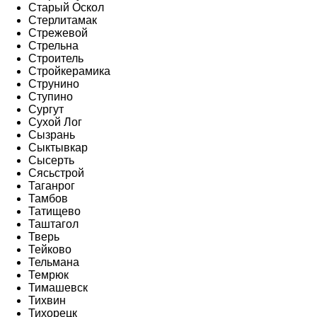
Старый Оскол
Стерлитамак
Стрежевой
Стрельна
Строитель
Стройкерамика
Струнино
Ступино
Сургут
Сухой Лог
Сызрань
Сыктывкар
Сысерть
Сясьстрой
Таганрог
Тамбов
Татищево
Таштагол
Тверь
Тейково
Тельмана
Темрюк
Тимашевск
Тихвин
Тихорецк