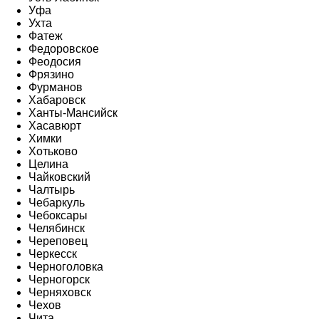
Уфа
Ухта
Фатеж
Федоровское
Феодосия
Фрязино
Фурманов
Хабаровск
Ханты-Мансийск
Хасавюрт
Химки
Хотьково
Целина
Чайковский
Чалтырь
Чебаркуль
Чебоксары
Челябинск
Череповец
Черкесск
Черноголовка
Черногорск
Черняховск
Чехов
Чита