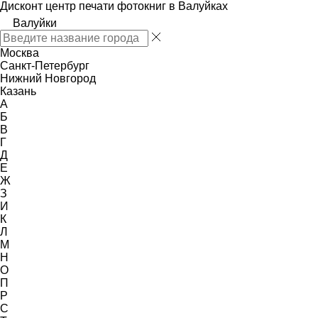
Дисконт центр печати фотокниг в Валуйках
Валуйки
Москва
Санкт-Петербург
Нижний Новгород
Казань
А
Б
В
Г
Д
Е
Ж
З
И
К
Л
М
Н
О
П
Р
С