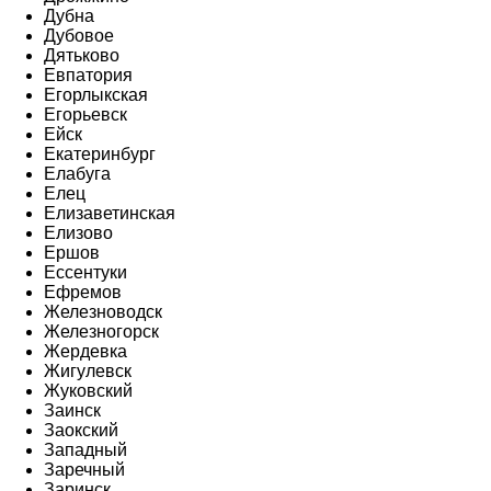
Дубна
Дубовое
Дятьково
Евпатория
Егорлыкская
Егорьевск
Ейск
Екатеринбург
Елабуга
Елец
Елизаветинская
Елизово
Ершов
Ессентуки
Ефремов
Железноводск
Железногорск
Жердевка
Жигулевск
Жуковский
Заинск
Заокский
Западный
Заречный
Заринск