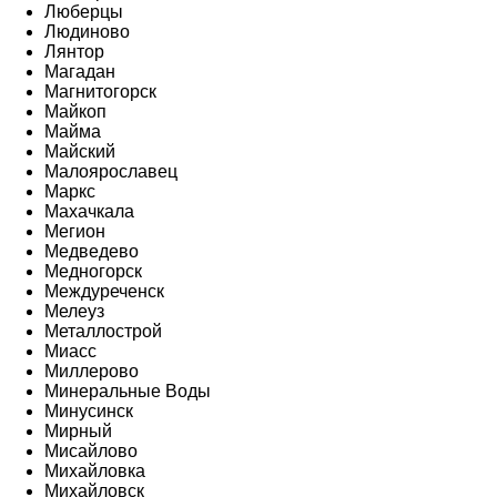
Люберцы
Людиново
Лянтор
Магадан
Магнитогорск
Майкоп
Майма
Майский
Малоярославец
Маркс
Махачкала
Мегион
Медведево
Медногорск
Междуреченск
Мелеуз
Металлострой
Миасс
Миллерово
Минеральные Воды
Минусинск
Мирный
Мисайлово
Михайловка
Михайловск