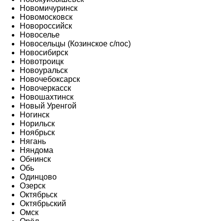
Новомичуринск
Новомосковск
Новороссийск
Новоселье
Новосельцы (Козинское с/пос)
Новосибирск
Новотроицк
Новоуральск
Новочебоксарск
Новочеркасск
Новошахтинск
Новый Уренгой
Ногинск
Норильск
Ноябрьск
Нягань
Няндома
Обнинск
Обь
Одинцово
Озерск
Октябрьск
Октябрьский
Омск