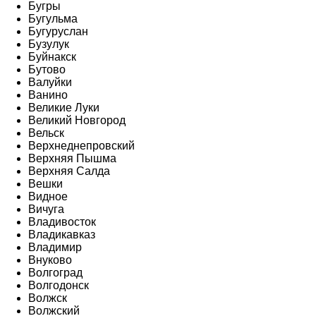
Бугры
Бугульма
Бугуруслан
Бузулук
Буйнакск
Бутово
Валуйки
Ванино
Великие Луки
Великий Новгород
Вельск
Верхнеднепровский
Верхняя Пышма
Верхняя Салда
Вешки
Видное
Вичуга
Владивосток
Владикавказ
Владимир
Внуково
Волгоград
Волгодонск
Волжск
Волжский