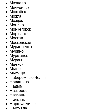
Михнево
Мичуринск
Можайск
Можга
Моздок
Монино
Мончегорск
Моршанск
Москва
Московский
Муравленко
Мурино
Мурманск
Муром
Мценск
Мыски
Мытищи
Набережные Челны
Навашино
Надым
Назарово
Назрань
Нальчик
Наро-Фоминск
Нарткала