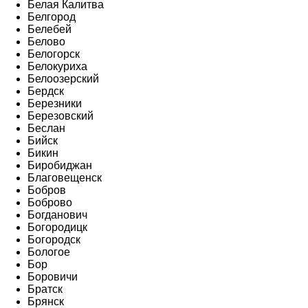
Белая Калитва
Белгород
Белебей
Белово
Белогорск
Белокуриха
Белоозерский
Бердск
Березники
Березовский
Беслан
Бийск
Бикин
Биробиджан
Благовещенск
Бобров
Боброво
Богданович
Богородицк
Богородск
Бологое
Бор
Боровичи
Братск
Брянск