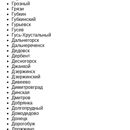
Грозный
Грязи
Губкин
Губкинский
Гурьевск
Гусев
Гусь-Хрустальный
Дальнегорск
Дальнереченск
Дедовск
Дербент
Десногорск
Джанкой
Дзержинск
Дзержинский
Дивеево
Димитровград
Динская
Дмитров
Добрянка
Долгопрудный
Домодедово
Донецк
Дорогобуж
Дрожжино