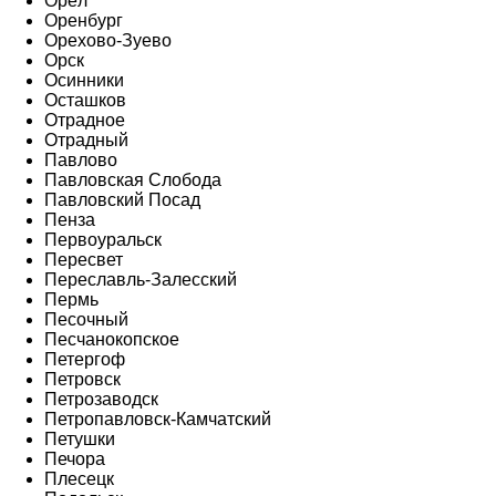
Орёл
Оренбург
Орехово-Зуево
Орск
Осинники
Осташков
Отрадное
Отрадный
Павлово
Павловская Слобода
Павловский Посад
Пенза
Первоуральск
Пересвет
Переславль-Залесский
Пермь
Песочный
Песчанокопское
Петергоф
Петровск
Петрозаводск
Петропавловск-Камчатский
Петушки
Печора
Плесецк