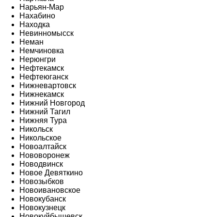
Нарьян-Мар
Нахабино
Находка
Невинномысск
Неман
Немчиновка
Нерюнгри
Нефтекамск
Нефтеюганск
Нижневартовск
Нижнекамск
Нижний Новгород
Нижний Тагил
Нижняя Тура
Никольск
Никольское
Новоалтайск
Нововоронеж
Новодвинск
Новое Девяткино
Новозыбков
Новоивановское
Новокубанск
Новокузнецк
Новокуйбышевск