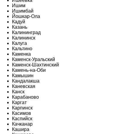
Ишеевка
Ишим
Ишимбай
Йошкар-Ола
Кадуй
Казань
Калининград
Калининск
Калуга
Кальтино
Каменка
Каменск-Уральский
Каменск-Шахтинский
Камень-на-Оби
Камышин
Кандалакша
Каневская
Канск
Карабаново
Каргат
Карпинск
Касимов
Каспийск
Качканар
Кашира