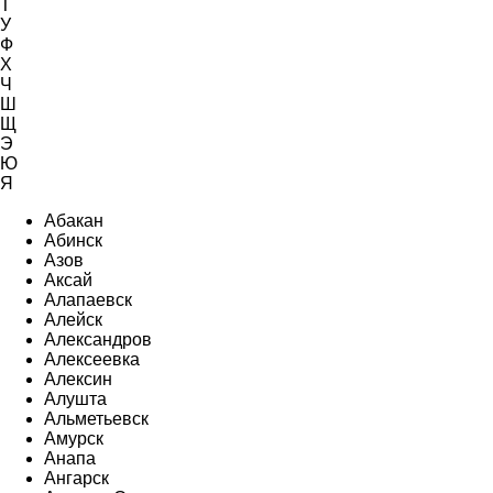
Т
У
Ф
Х
Ч
Ш
Щ
Э
Ю
Я
Абакан
Абинск
Азов
Аксай
Алапаевск
Алейск
Александров
Алексеевка
Алексин
Алушта
Альметьевск
Амурск
Анапа
Ангарск