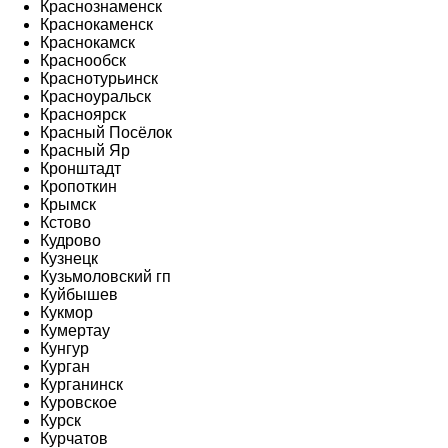
Краснознаменск
Краснокаменск
Краснокамск
Краснообск
Краснотурьинск
Красноуральск
Красноярск
Красный Посёлок
Красный Яр
Кронштадт
Кропоткин
Крымск
Кстово
Кудрово
Кузнецк
Кузьмоловский гп
Куйбышев
Кукмор
Кумертау
Кунгур
Курган
Курганинск
Куровское
Курск
Курчатов