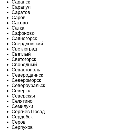
Саранск
Сарапул
Саратов
Саров
Сасово
Сатка
Сафоново
Саяногорск
Свердловский
Светлоград
Светлый
Светогорск
Свободный
Севастополь
Северодвинск
Североморск
Североуральск
Северск
Северская
Селятино
Семилуки
Сергиев Посад
Сердобск
Серов
Серпухов