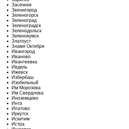
Засечное
Звенигород
Зеленогорск
Зеленоград
Зеленоградск
Зеленодольск
Зеленокумск
Златоуст
Знамя Октября
Ивангород
Иваново
Ивантеевка
Ивдель
Ижевск
Избербаш
Изобильный
Им Морозова
Им Свердлова
Иноземцево
Инта
Ипатово
Иркутск
Искитим
Истра