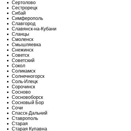
Сертолово
Сестрорецк
Сибай
Симферополь
Славгород
Славянск-на-Кубани
Сланцы
Смоленск
Смышляевка
Снежинск
Советск
Советский
Сокол
Соликамск
Солнечногорск
Соль-Илецк
Сорочинск
Сосново
Сосновоборск
Сосновый Бор
Сочи
Спасск-Дальний
Ставрополь
Старая
Старая Купавна