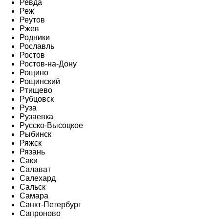
Ревда
Реж
Реутов
Ржев
Родники
Рославль
Ростов
Ростов-на-Дону
Рощино
Рощинский
Ртищево
Рубцовск
Руза
Рузаевка
Русско-Высоцкое
Рыбинск
Ряжск
Рязань
Саки
Салават
Салехард
Сальск
Самара
Санкт-Петербург
Сапроново