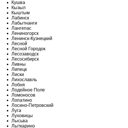
Кушва
Кызыл
Кыштым
Лабинск
Лабытнанги
Лангепас
Лениногорск
Ленинск-Кузнецкий
Лесной
Лесной Городок
Лесозаводск
Лесосибирск
Ливны
Липецк
Лиски
Лихославль
Лобня
Лодейное Поле
Ломоносов
Лопатино
Лосино-Петровский
Луга
Луховицы
Лысьва
Лыткарино