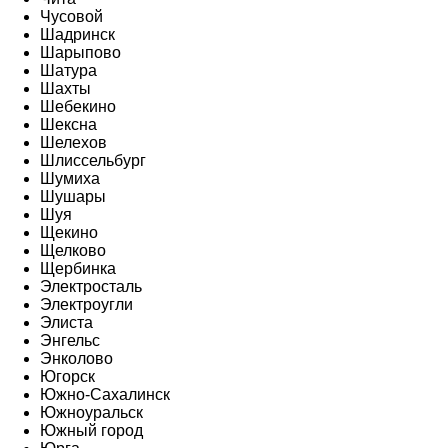
Чусовой
Шадринск
Шарыпово
Шатура
Шахты
Шебекино
Шексна
Шелехов
Шлиссельбург
Шумиха
Шушары
Шуя
Щекино
Щелково
Щербинка
Электросталь
Электроугли
Элиста
Энгельс
Энколово
Югорск
Южно-Сахалинск
Южноуральск
Южный город