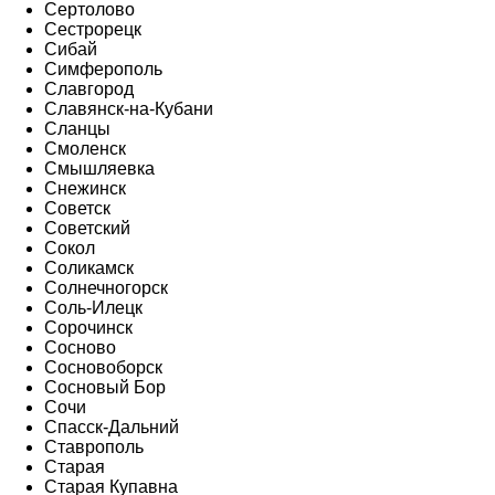
Сертолово
Сестрорецк
Сибай
Симферополь
Славгород
Славянск-на-Кубани
Сланцы
Смоленск
Смышляевка
Снежинск
Советск
Советский
Сокол
Соликамск
Солнечногорск
Соль-Илецк
Сорочинск
Сосново
Сосновоборск
Сосновый Бор
Сочи
Спасск-Дальний
Ставрополь
Старая
Старая Купавна