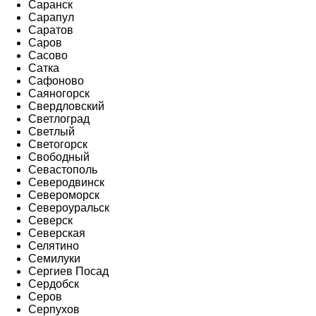
Саранск
Сарапул
Саратов
Саров
Сасово
Сатка
Сафоново
Саяногорск
Свердловский
Светлоград
Светлый
Светогорск
Свободный
Севастополь
Северодвинск
Североморск
Североуральск
Северск
Северская
Селятино
Семилуки
Сергиев Посад
Сердобск
Серов
Серпухов