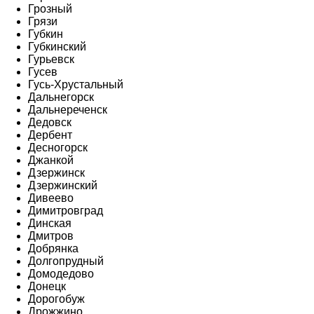
Грозный
Грязи
Губкин
Губкинский
Гурьевск
Гусев
Гусь-Хрустальный
Дальнегорск
Дальнереченск
Дедовск
Дербент
Десногорск
Джанкой
Дзержинск
Дзержинский
Дивеево
Димитровград
Динская
Дмитров
Добрянка
Долгопрудный
Домодедово
Донецк
Дорогобуж
Дрожжино