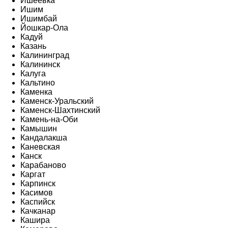
Ишеевка
Ишим
Ишимбай
Йошкар-Ола
Кадуй
Казань
Калининград
Калининск
Калуга
Кальтино
Каменка
Каменск-Уральский
Каменск-Шахтинский
Камень-на-Оби
Камышин
Кандалакша
Каневская
Канск
Карабаново
Каргат
Карпинск
Касимов
Каспийск
Качканар
Кашира