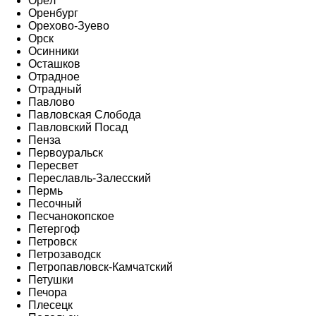
Орёл
Оренбург
Орехово-Зуево
Орск
Осинники
Осташков
Отрадное
Отрадный
Павлово
Павловская Слобода
Павловский Посад
Пенза
Первоуральск
Пересвет
Переславль-Залесский
Пермь
Песочный
Песчанокопское
Петергоф
Петровск
Петрозаводск
Петропавловск-Камчатский
Петушки
Печора
Плесецк