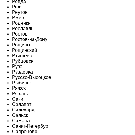
Ревда
Реж
Реутов
Ржев
Родники
Рославль
Ростов
Ростов-на-Дону
Рощино
Рощинский
Ртищево
Рубцовск
Руза
Рузаевка
Русско-Высоцкое
Рыбинск
Ряжск
Рязань
Саки
Салават
Салехард
Сальск
Самара
Санкт-Петербург
Сапроново