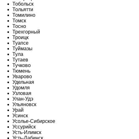
Тобольск
Тольятти
Томилино
Томск
Тосно
Трехгорный
Троицк
Туапсе
Туймазы
Тула
Тутаев
Тучково
Тюмень
Уварово
Удельная
Удомля
Узловая
Улан-Удэ
Ульяновск
Урай
Усинск
Усолье-Сибирское
Уссурийск
Усть-Илимск
Усть-Лабинск