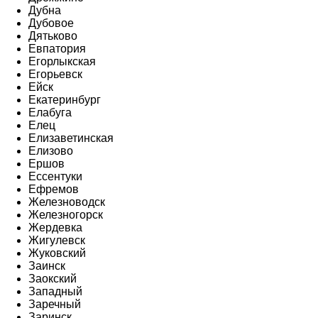
Дубна
Дубовое
Дятьково
Евпатория
Егорлыкская
Егорьевск
Ейск
Екатеринбург
Елабуга
Елец
Елизаветинская
Елизово
Ершов
Ессентуки
Ефремов
Железноводск
Железногорск
Жердевка
Жигулевск
Жуковский
Заинск
Заокский
Западный
Заречный
Заринск