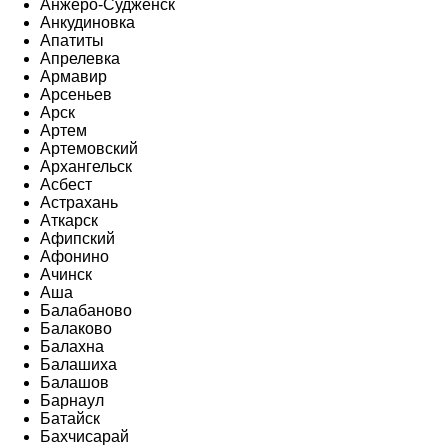
Анжеро-Судженск
Анкудиновка
Апатиты
Апрелевка
Армавир
Арсеньев
Арск
Артем
Артемовский
Архангельск
Асбест
Астрахань
Аткарск
Афипский
Афонино
Ачинск
Аша
Балабаново
Балаково
Балахна
Балашиха
Балашов
Барнаул
Батайск
Бахчисарай