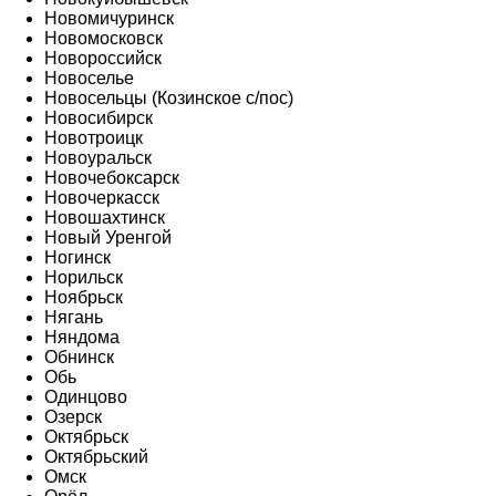
Новомичуринск
Новомосковск
Новороссийск
Новоселье
Новосельцы (Козинское с/пос)
Новосибирск
Новотроицк
Новоуральск
Новочебоксарск
Новочеркасск
Новошахтинск
Новый Уренгой
Ногинск
Норильск
Ноябрьск
Нягань
Няндома
Обнинск
Обь
Одинцово
Озерск
Октябрьск
Октябрьский
Омск