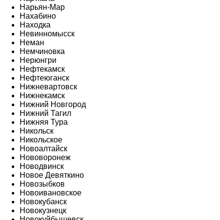
Нарьян-Мар
Нахабино
Находка
Невинномысск
Неман
Немчиновка
Нерюнгри
Нефтекамск
Нефтеюганск
Нижневартовск
Нижнекамск
Нижний Новгород
Нижний Тагил
Нижняя Тура
Никольск
Никольское
Новоалтайск
Нововоронеж
Новодвинск
Новое Девяткино
Новозыбков
Новоивановское
Новокубанск
Новокузнецк
Новокуйбышевск