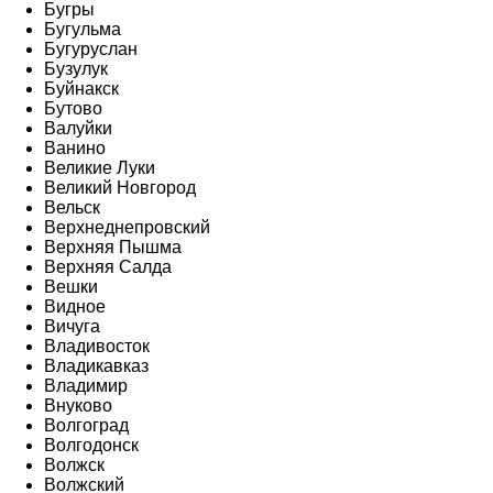
Бугры
Бугульма
Бугуруслан
Бузулук
Буйнакск
Бутово
Валуйки
Ванино
Великие Луки
Великий Новгород
Вельск
Верхнеднепровский
Верхняя Пышма
Верхняя Салда
Вешки
Видное
Вичуга
Владивосток
Владикавказ
Владимир
Внуково
Волгоград
Волгодонск
Волжск
Волжский