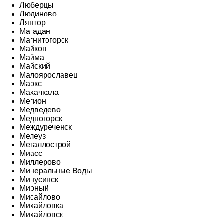
Люберцы
Людиново
Лянтор
Магадан
Магнитогорск
Майкоп
Майма
Майский
Малоярославец
Маркс
Махачкала
Мегион
Медведево
Медногорск
Междуреченск
Мелеуз
Металлострой
Миасс
Миллерово
Минеральные Воды
Минусинск
Мирный
Мисайлово
Михайловка
Михайловск