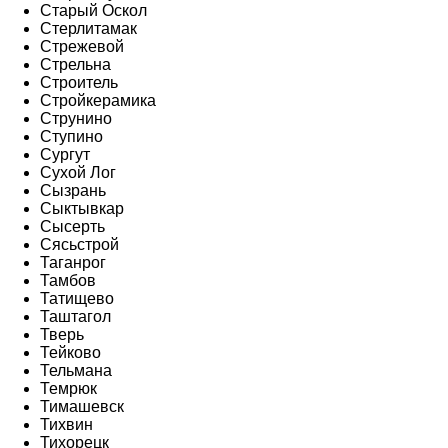
Старый Оскол
Стерлитамак
Стрежевой
Стрельна
Строитель
Стройкерамика
Струнино
Ступино
Сургут
Сухой Лог
Сызрань
Сыктывкар
Сысерть
Сясьстрой
Таганрог
Тамбов
Татищево
Таштагол
Тверь
Тейково
Тельмана
Темрюк
Тимашевск
Тихвин
Тихорецк