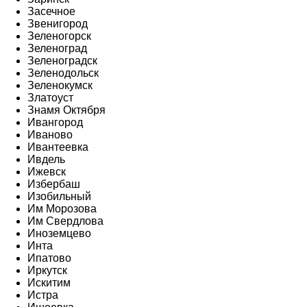
Засечное
Звенигород
Зеленогорск
Зеленоград
Зеленоградск
Зеленодольск
Зеленокумск
Златоуст
Знамя Октября
Ивангород
Иваново
Ивантеевка
Ивдель
Ижевск
Избербаш
Изобильный
Им Морозова
Им Свердлова
Иноземцево
Инта
Ипатово
Иркутск
Искитим
Истра