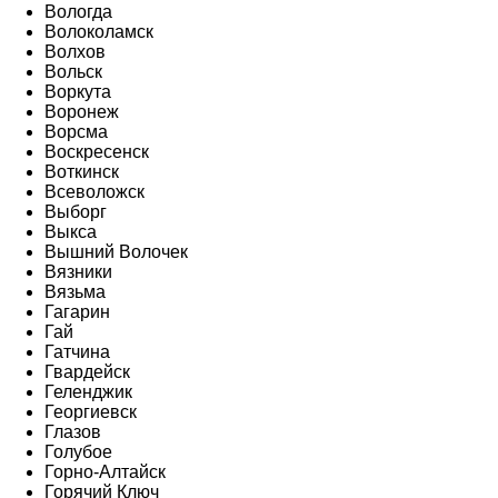
Вологда
Волоколамск
Волхов
Вольск
Воркута
Воронеж
Ворсма
Воскресенск
Воткинск
Всеволожск
Выборг
Выкса
Вышний Волочек
Вязники
Вязьма
Гагарин
Гай
Гатчина
Гвардейск
Геленджик
Георгиевск
Глазов
Голубое
Горно-Алтайск
Горячий Ключ