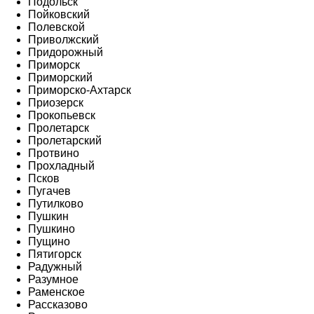
Подольск
Пойковский
Полевской
Приволжский
Придорожный
Приморск
Приморский
Приморско-Ахтарск
Приозерск
Прокопьевск
Пролетарск
Пролетарский
Протвино
Прохладный
Псков
Пугачев
Путилково
Пушкин
Пушкино
Пущино
Пятигорск
Радужный
Разумное
Раменское
Рассказово