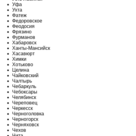
Уфа
Ухта
Фатеж
Федоровское
Феодосия
Фрязино
Фурманов
Хабаровск
Ханты-Мансийск
Хасавюрт
Химки
Хотьково
Целина
Чайковский
Чалтырь
Чебаркуль
Чебоксары
Челябинск
Череповец
Черкесск
Черноголовка
Черногорск
Черняховск
Чехов
Чита