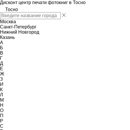
Дисконт центр печати фотокниг в Тосно
Тосно
Москва
Санкт-Петербург
Нижний Новгород
Казань
А
Б
В
Г
Д
Е
Ж
З
И
К
Л
М
Н
О
П
Р
С