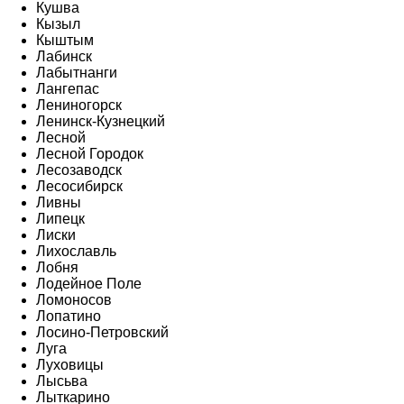
Кушва
Кызыл
Кыштым
Лабинск
Лабытнанги
Лангепас
Лениногорск
Ленинск-Кузнецкий
Лесной
Лесной Городок
Лесозаводск
Лесосибирск
Ливны
Липецк
Лиски
Лихославль
Лобня
Лодейное Поле
Ломоносов
Лопатино
Лосино-Петровский
Луга
Луховицы
Лысьва
Лыткарино