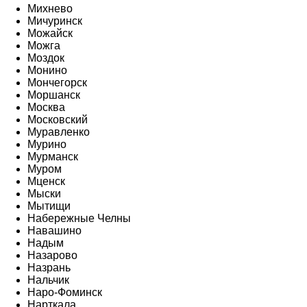
Михнево
Мичуринск
Можайск
Можга
Моздок
Монино
Мончегорск
Моршанск
Москва
Московский
Муравленко
Мурино
Мурманск
Муром
Мценск
Мыски
Мытищи
Набережные Челны
Навашино
Надым
Назарово
Назрань
Нальчик
Наро-Фоминск
Нарткала