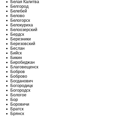
Белая Калитва
Белгород
Белебей
Белово
Белогорск
Белокуриха
Белоозерский
Бердск
Березники
Березовский
Беслан
Бийск
Бикин
Биробиджан
Благовещенск
Бобров
Боброво
Богданович
Богородицк
Богородск
Бологое
Бор
Боровичи
Братск
Брянск