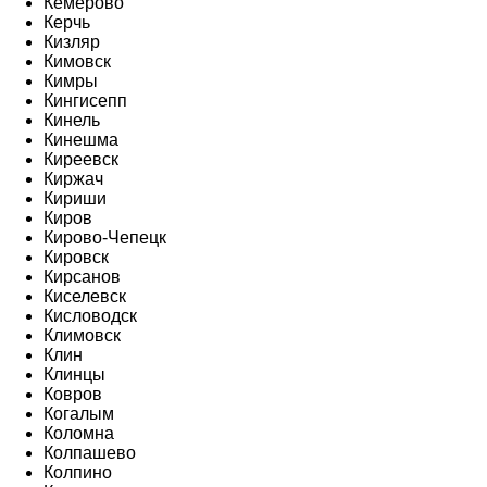
Кемерово
Керчь
Кизляр
Кимовск
Кимры
Кингисепп
Кинель
Кинешма
Киреевск
Киржач
Кириши
Киров
Кирово-Чепецк
Кировск
Кирсанов
Киселевск
Кисловодск
Климовск
Клин
Клинцы
Ковров
Когалым
Коломна
Колпашево
Колпино