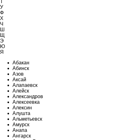
Т
У
Ф
Х
Ч
Ш
Щ
Э
Ю
Я
Абакан
Абинск
Азов
Аксай
Алапаевск
Алейск
Александров
Алексеевка
Алексин
Алушта
Альметьевск
Амурск
Анапа
Ангарск