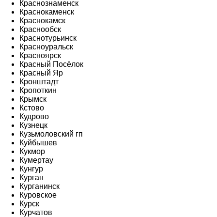
Краснознаменск
Краснокаменск
Краснокамск
Краснообск
Краснотурьинск
Красноуральск
Красноярск
Красный Посёлок
Красный Яр
Кронштадт
Кропоткин
Крымск
Кстово
Кудрово
Кузнецк
Кузьмоловский гп
Куйбышев
Кукмор
Кумертау
Кунгур
Курган
Курганинск
Куровское
Курск
Курчатов