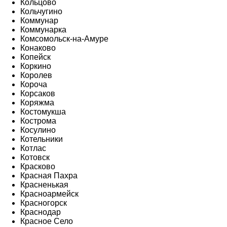
Кольцово
Кольчугино
Коммунар
Коммунарка
Комсомольск-на-Амуре
Конаково
Копейск
Коркино
Королев
Короча
Корсаков
Коряжма
Костомукша
Кострома
Косулино
Котельники
Котлас
Котовск
Красково
Красная Пахра
Красненькая
Красноармейск
Красногорск
Краснодар
Красное Село