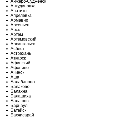
Анжеро-Судженск
Анкудиновка
Апатиты
Апрелевка
Армавир
Арсеньев
Арск
Артем
Артемовский
Архангельск
Асбест
Астрахань
Аткарск
Афипский
Афонино
Ачинск
Аша
Балабаново
Балаково
Балахна
Балашиха
Балашов
Барнаул
Батайск
Бахчисарай