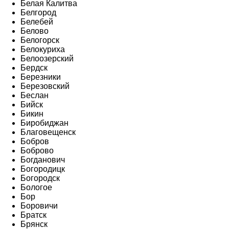
Белая Калитва
Белгород
Белебей
Белово
Белогорск
Белокуриха
Белоозерский
Бердск
Березники
Березовский
Беслан
Бийск
Бикин
Биробиджан
Благовещенск
Бобров
Боброво
Богданович
Богородицк
Богородск
Бологое
Бор
Боровичи
Братск
Брянск