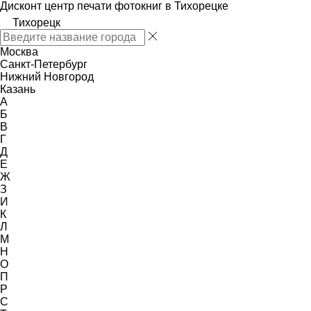
Дисконт центр печати фотокниг в Тихорецке
Тихорецк
Москва
Санкт-Петербург
Нижний Новгород
Казань
А
Б
В
Г
Д
Е
Ж
З
И
К
Л
М
Н
О
П
Р
С