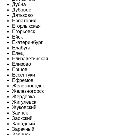
Дубна
Дубовое
Дятьково
Евпатория
Егорлыкская
Егорьевск
Ейск
Екатеринбург
Елабуга
Елец
Елизаветинская
Елизово
Ершов
Ессентуки
Ефремов
Железноводск
Железногорск
Жердевка
Жигулевск
Жуковский
Заинск
Заокский
Западный
Заречный
Заринск