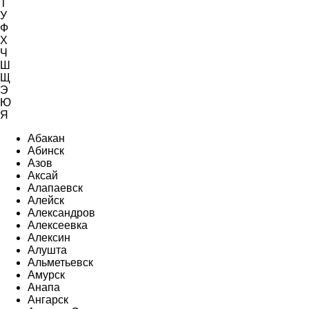
Т
У
Ф
Х
Ч
Ш
Щ
Э
Ю
Я
Абакан
Абинск
Азов
Аксай
Алапаевск
Алейск
Александров
Алексеевка
Алексин
Алушта
Альметьевск
Амурск
Анапа
Ангарск