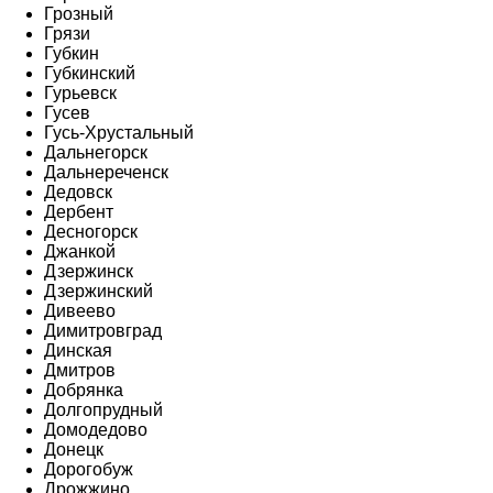
Грозный
Грязи
Губкин
Губкинский
Гурьевск
Гусев
Гусь-Хрустальный
Дальнегорск
Дальнереченск
Дедовск
Дербент
Десногорск
Джанкой
Дзержинск
Дзержинский
Дивеево
Димитровград
Динская
Дмитров
Добрянка
Долгопрудный
Домодедово
Донецк
Дорогобуж
Дрожжино