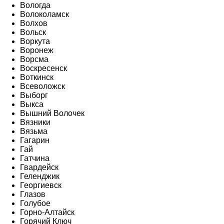
Вологда
Волоколамск
Волхов
Вольск
Воркута
Воронеж
Ворсма
Воскресенск
Воткинск
Всеволожск
Выборг
Выкса
Вышний Волочек
Вязники
Вязьма
Гагарин
Гай
Гатчина
Гвардейск
Геленджик
Георгиевск
Глазов
Голубое
Горно-Алтайск
Горячий Ключ