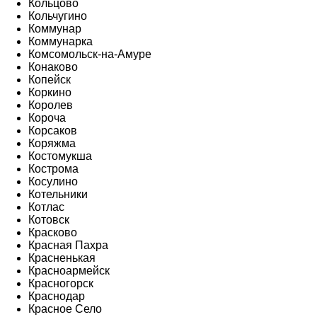
Кольцово
Кольчугино
Коммунар
Коммунарка
Комсомольск-на-Амуре
Конаково
Копейск
Коркино
Королев
Короча
Корсаков
Коряжма
Костомукша
Кострома
Косулино
Котельники
Котлас
Котовск
Красково
Красная Пахра
Красненькая
Красноармейск
Красногорск
Краснодар
Красное Село