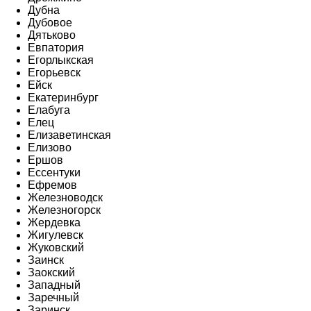
Дубна
Дубовое
Дятьково
Евпатория
Егорлыкская
Егорьевск
Ейск
Екатеринбург
Елабуга
Елец
Елизаветинская
Елизово
Ершов
Ессентуки
Ефремов
Железноводск
Железногорск
Жердевка
Жигулевск
Жуковский
Заинск
Заокский
Западный
Заречный
Заринск