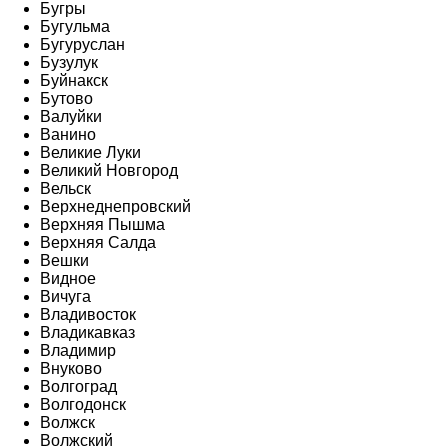
Бугры
Бугульма
Бугуруслан
Бузулук
Буйнакск
Бутово
Валуйки
Ванино
Великие Луки
Великий Новгород
Вельск
Верхнеднепровский
Верхняя Пышма
Верхняя Салда
Вешки
Видное
Вичуга
Владивосток
Владикавказ
Владимир
Внуково
Волгоград
Волгодонск
Волжск
Волжский