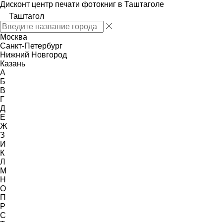
Дисконт центр печати фотокниг в Таштаголе
Таштагол
Москва
Санкт-Петербург
Нижний Новгород
Казань
А
Б
В
Г
Д
Е
Ж
З
И
К
Л
М
Н
О
П
Р
С