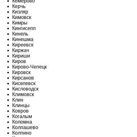
Кемерово
Керчь
Кизляр
Кимовск
Кимры
Кингисепп
Кинель
Кинешма
Киреевск
Киржач
Кириши
Киров
Кирово-Чепецк
Кировск
Кирсанов
Киселевск
Кисловодск
Климовск
Клин
Клинцы
Ковров
Когалым
Коломна
Колпашево
Колпино