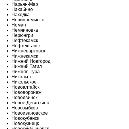
Нарьян-Мар
Нахабино
Находка
Невинномысск
Неман
Немчиновка
Нерюнгри
Нефтекамск
Нефтеюганск
Нижневартовск
Нижнекамск
Нижний Новгород
Нижний Тагил
Нижняя Тура
Никольск
Никольское
Новоалтайск
Нововоронеж
Новодвинск
Новое Девяткино
Новозыбков
Новоивановское
Новокубанск
Новокузнецк
Новокуйбышевск