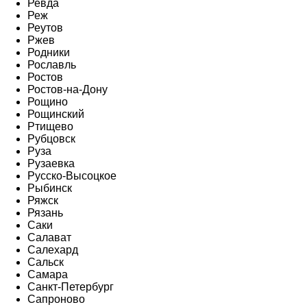
Ревда
Реж
Реутов
Ржев
Родники
Рославль
Ростов
Ростов-на-Дону
Рощино
Рощинский
Ртищево
Рубцовск
Руза
Рузаевка
Русско-Высоцкое
Рыбинск
Ряжск
Рязань
Саки
Салават
Салехард
Сальск
Самара
Санкт-Петербург
Сапроново