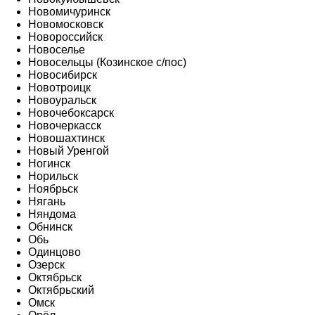
Новомичуринск
Новомосковск
Новороссийск
Новоселье
Новосельцы (Козинское с/пос)
Новосибирск
Новотроицк
Новоуральск
Новочебоксарск
Новочеркасск
Новошахтинск
Новый Уренгой
Ногинск
Норильск
Ноябрьск
Нягань
Няндома
Обнинск
Обь
Одинцово
Озерск
Октябрьск
Октябрьский
Омск