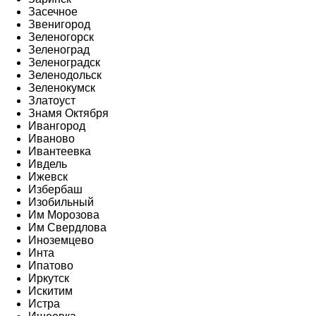
Засечное
Звенигород
Зеленогорск
Зеленоград
Зеленоградск
Зеленодольск
Зеленокумск
Златоуст
Знамя Октября
Ивангород
Иваново
Ивантеевка
Ивдель
Ижевск
Избербаш
Изобильный
Им Морозова
Им Свердлова
Иноземцево
Инта
Ипатово
Иркутск
Искитим
Истра