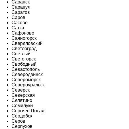
Саранск
Сарапул
Саратов
Саров
Сасово
Сатка
Сафоново
Саяногорск
Свердловский
Светлоград
Светлый
Светогорск
Свободный
Севастополь
Северодвинск
Североморск
Североуральск
Северск
Северская
Селятино
Семилуки
Сергиев Посад
Сердобск
Серов
Серпухов