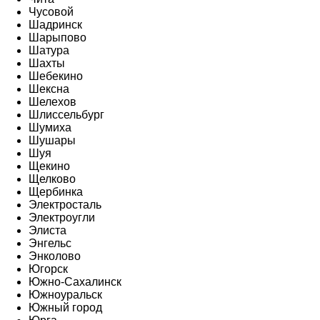
Чусовой
Шадринск
Шарыпово
Шатура
Шахты
Шебекино
Шексна
Шелехов
Шлиссельбург
Шумиха
Шушары
Шуя
Щекино
Щелково
Щербинка
Электросталь
Электроугли
Элиста
Энгельс
Энколово
Югорск
Южно-Сахалинск
Южноуральск
Южный город