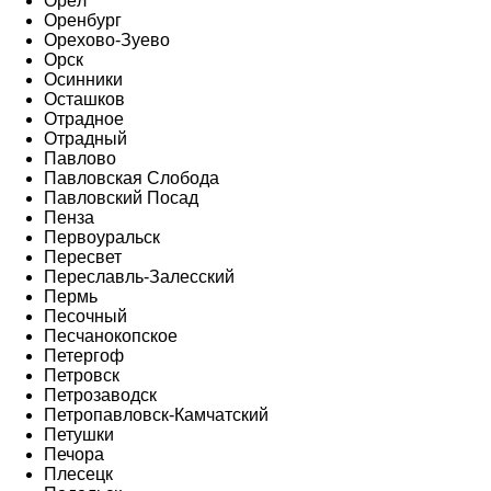
Орёл
Оренбург
Орехово-Зуево
Орск
Осинники
Осташков
Отрадное
Отрадный
Павлово
Павловская Слобода
Павловский Посад
Пенза
Первоуральск
Пересвет
Переславль-Залесский
Пермь
Песочный
Песчанокопское
Петергоф
Петровск
Петрозаводск
Петропавловск-Камчатский
Петушки
Печора
Плесецк