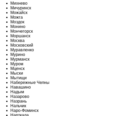
Михнево
Мичуринск
Можайск
Можга
Моздок
Монино
Мончегорск
Моршанск
Москва
Московский
Муравленко
Мурино
Мурманск
Муром
Мценск
Мыски
Мытищи
Набережные Челны
Навашино
Надым
Назарово
Назрань
Нальчик
Наро-Фоминск
Нарткала