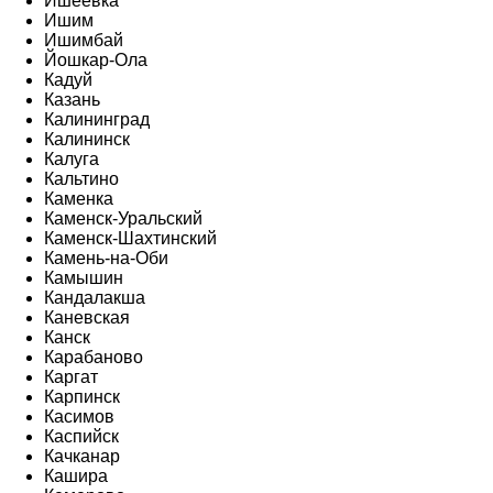
Ишеевка
Ишим
Ишимбай
Йошкар-Ола
Кадуй
Казань
Калининград
Калининск
Калуга
Кальтино
Каменка
Каменск-Уральский
Каменск-Шахтинский
Камень-на-Оби
Камышин
Кандалакша
Каневская
Канск
Карабаново
Каргат
Карпинск
Касимов
Каспийск
Качканар
Кашира