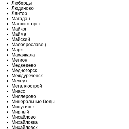
Люберцы
Людиново
Лянтор
Магадан
Магнитогорск
Майкоп
Майма
Майский
Малоярославец
Маркс
Махачкала
Мегион
Медведево
Медногорск
Междуреченск
Мелеуз
Металлострой
Миасс
Миллерово
Минеральные Воды
Минусинск
Мирный
Мисайлово
Михайловка
Михайловск