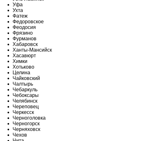
Уфа
Ухта
Фатеж
Федоровское
Феодосия
Фрязино
Фурманов
Хабаровск
Ханты-Мансийск
Хасавюрт
Химки
Хотьково
Целина
Чайковский
Чалтырь
Чебаркуль
Чебоксары
Челябинск
Череповец
Черкесск
Черноголовка
Черногорск
Черняховск
Чехов
Чита