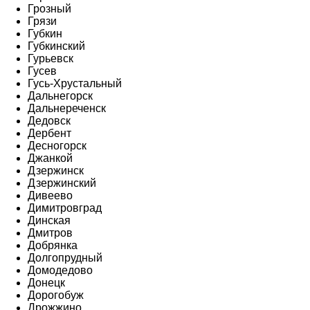
Грозный
Грязи
Губкин
Губкинский
Гурьевск
Гусев
Гусь-Хрустальный
Дальнегорск
Дальнереченск
Дедовск
Дербент
Десногорск
Джанкой
Дзержинск
Дзержинский
Дивеево
Димитровград
Динская
Дмитров
Добрянка
Долгопрудный
Домодедово
Донецк
Дорогобуж
Дрожжино