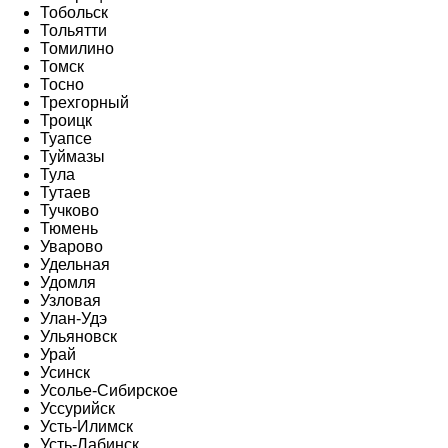
Тобольск
Тольятти
Томилино
Томск
Тосно
Трехгорный
Троицк
Туапсе
Туймазы
Тула
Тутаев
Тучково
Тюмень
Уварово
Удельная
Удомля
Узловая
Улан-Удэ
Ульяновск
Урай
Усинск
Усолье-Сибирское
Уссурийск
Усть-Илимск
Усть-Лабинск