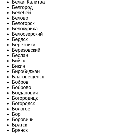
Белая Калитва
Белгород
Белебей
Белово
Белогорск
Белокуриха
Белоозерский
Бердск
Березники
Березовский
Беслан
Бийск
Бикин
Биробиджан
Благовещенск
Бобров
Боброво
Богданович
Богородицк
Богородск
Бологое
Бор
Боровичи
Братск
Брянск