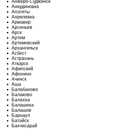
Анжеро-Судженск
Анкудиновка
Апатиты
Апрелевка
Армавир
Арсеньев
Арск
Артем
Артемовский
Архангельск
Асбест
Астрахань
Аткарск
Афипский
Афонино
Ачинск
Аша
Балабаново
Балаково
Балахна
Балашиха
Балашов
Барнаул
Батайск
Бахчисарай