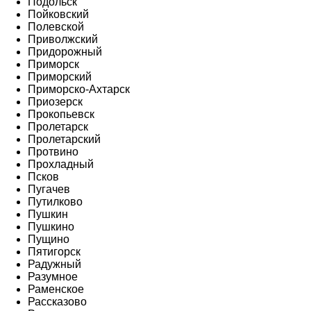
Подольск
Пойковский
Полевской
Приволжский
Придорожный
Приморск
Приморский
Приморско-Ахтарск
Приозерск
Прокопьевск
Пролетарск
Пролетарский
Протвино
Прохладный
Псков
Пугачев
Путилково
Пушкин
Пушкино
Пущино
Пятигорск
Радужный
Разумное
Раменское
Рассказово