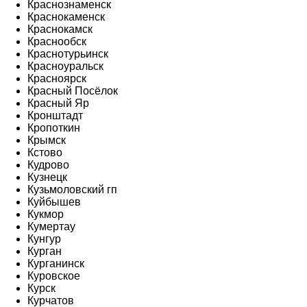
Краснознаменск
Краснокаменск
Краснокамск
Краснообск
Краснотурьинск
Красноуральск
Красноярск
Красный Посёлок
Красный Яр
Кронштадт
Кропоткин
Крымск
Кстово
Кудрово
Кузнецк
Кузьмоловский гп
Куйбышев
Кукмор
Кумертау
Кунгур
Курган
Курганинск
Куровское
Курск
Курчатов