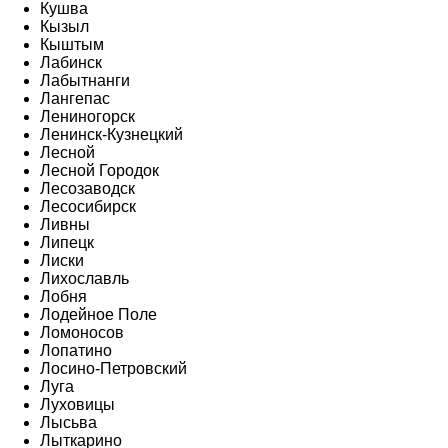
Кушва
Кызыл
Кыштым
Лабинск
Лабытнанги
Лангепас
Лениногорск
Ленинск-Кузнецкий
Лесной
Лесной Городок
Лесозаводск
Лесосибирск
Ливны
Липецк
Лиски
Лихославль
Лобня
Лодейное Поле
Ломоносов
Лопатино
Лосино-Петровский
Луга
Луховицы
Лысьва
Лыткарино