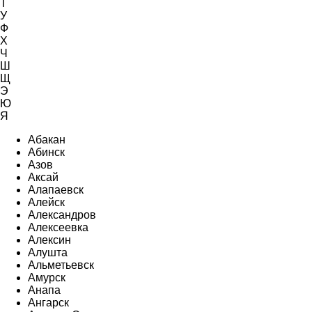
Т
У
Ф
Х
Ч
Ш
Щ
Э
Ю
Я
Абакан
Абинск
Азов
Аксай
Алапаевск
Алейск
Александров
Алексеевка
Алексин
Алушта
Альметьевск
Амурск
Анапа
Ангарск