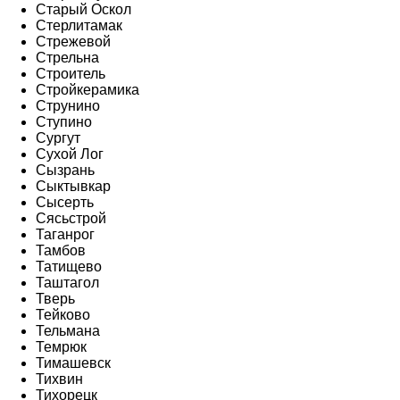
Старый Оскол
Стерлитамак
Стрежевой
Стрельна
Строитель
Стройкерамика
Струнино
Ступино
Сургут
Сухой Лог
Сызрань
Сыктывкар
Сысерть
Сясьстрой
Таганрог
Тамбов
Татищево
Таштагол
Тверь
Тейково
Тельмана
Темрюк
Тимашевск
Тихвин
Тихорецк