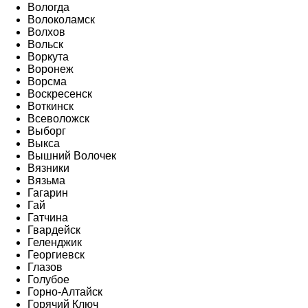
Вологда
Волоколамск
Волхов
Вольск
Воркута
Воронеж
Ворсма
Воскресенск
Воткинск
Всеволожск
Выборг
Выкса
Вышний Волочек
Вязники
Вязьма
Гагарин
Гай
Гатчина
Гвардейск
Геленджик
Георгиевск
Глазов
Голубое
Горно-Алтайск
Горячий Ключ