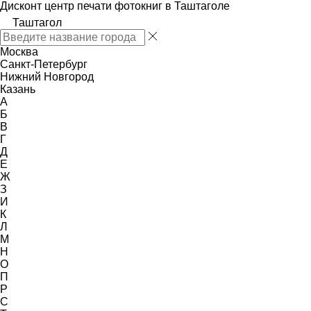
Дисконт центр печати фотокниг в Таштаголе
Таштагол
Москва
Санкт-Петербург
Нижний Новгород
Казань
А
Б
В
Г
Д
Е
Ж
З
И
К
Л
М
Н
О
П
Р
С