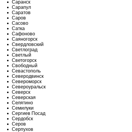
Саранск
Сарапул
Саратов
Саров
Сасово
Сатка
Сафоново
Саяногорск
Свердловский
Светлоград
Светлый
Светогорск
Свободный
Севастополь
Северодвинск
Североморск
Североуральск
Северск
Северская
Селятино
Семилуки
Сергиев Посад
Сердобск
Серов
Серпухов