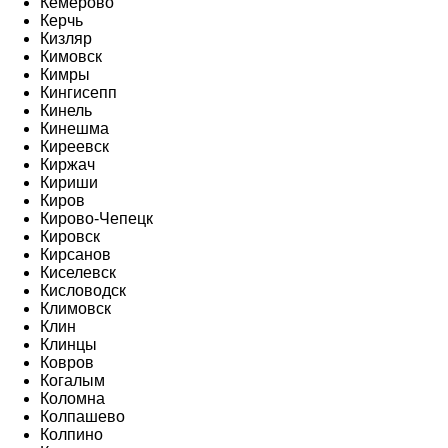
Кемерово
Керчь
Кизляр
Кимовск
Кимры
Кингисепп
Кинель
Кинешма
Киреевск
Киржач
Кириши
Киров
Кирово-Чепецк
Кировск
Кирсанов
Киселевск
Кисловодск
Климовск
Клин
Клинцы
Ковров
Когалым
Коломна
Колпашево
Колпино