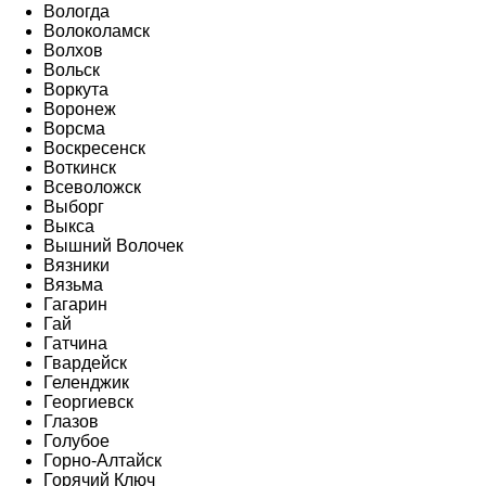
Вологда
Волоколамск
Волхов
Вольск
Воркута
Воронеж
Ворсма
Воскресенск
Воткинск
Всеволожск
Выборг
Выкса
Вышний Волочек
Вязники
Вязьма
Гагарин
Гай
Гатчина
Гвардейск
Геленджик
Георгиевск
Глазов
Голубое
Горно-Алтайск
Горячий Ключ