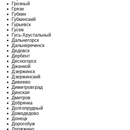
Грозный
Грязи
Губкин
Губкинский
Гурьевск
Гусев
Гусь-Хрустальный
Дальнегорск
Дальнереченск
Дедовск
Дербент
Десногорск
Джанкой
Дзержинск
Дзержинский
Дивеево
Димитровград
Динская
Дмитров
Добрянка
Долгопрудный
Домодедово
Донецк
Дорогобуж
Дрожжино