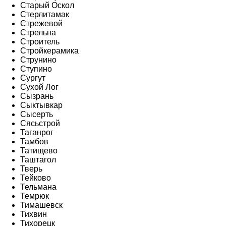
Старый Оскол
Стерлитамак
Стрежевой
Стрельна
Строитель
Стройкерамика
Струнино
Ступино
Сургут
Сухой Лог
Сызрань
Сыктывкар
Сысерть
Сясьстрой
Таганрог
Тамбов
Татищево
Таштагол
Тверь
Тейково
Тельмана
Темрюк
Тимашевск
Тихвин
Тихорецк