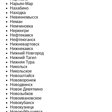
Нарьян-Мар
Нахабино
Находка
Невинномысск
Неман
Немчиновка
Нерюнгри
Нефтекамск
Нефтеюганск
Нижневартовск
Нижнекамск
Нижний Новгород
Нижний Тагил
Нижняя Тура
Никольск
Никольское
Новоалтайск
Нововоронеж
Новодвинск
Новое Девяткино
Новозыбков
Новоивановское
Новокубанск
Новокузнецк
Новокуйбышевск