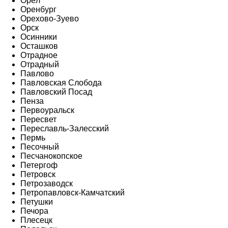
Орёл
Оренбург
Орехово-Зуево
Орск
Осинники
Осташков
Отрадное
Отрадный
Павлово
Павловская Слобода
Павловский Посад
Пенза
Первоуральск
Пересвет
Переславль-Залесский
Пермь
Песочный
Песчанокопское
Петергоф
Петровск
Петрозаводск
Петропавловск-Камчатский
Петушки
Печора
Плесецк