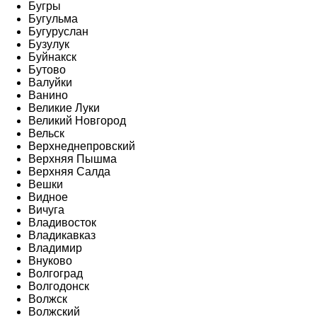
Бугры
Бугульма
Бугуруслан
Бузулук
Буйнакск
Бутово
Валуйки
Ванино
Великие Луки
Великий Новгород
Вельск
Верхнеднепровский
Верхняя Пышма
Верхняя Салда
Вешки
Видное
Вичуга
Владивосток
Владикавказ
Владимир
Внуково
Волгоград
Волгодонск
Волжск
Волжский