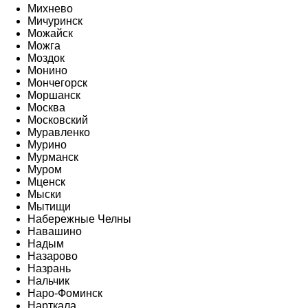
Михнево
Мичуринск
Можайск
Можга
Моздок
Монино
Мончегорск
Моршанск
Москва
Московский
Муравленко
Мурино
Мурманск
Муром
Мценск
Мыски
Мытищи
Набережные Челны
Навашино
Надым
Назарово
Назрань
Нальчик
Наро-Фоминск
Нарткала