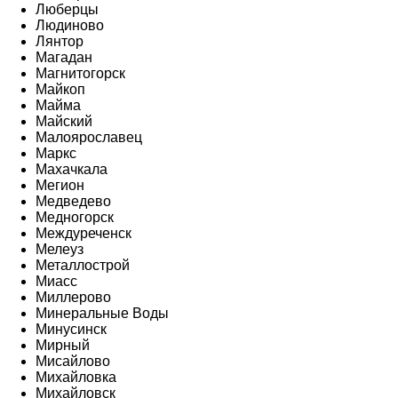
Люберцы
Людиново
Лянтор
Магадан
Магнитогорск
Майкоп
Майма
Майский
Малоярославец
Маркс
Махачкала
Мегион
Медведево
Медногорск
Междуреченск
Мелеуз
Металлострой
Миасс
Миллерово
Минеральные Воды
Минусинск
Мирный
Мисайлово
Михайловка
Михайловск