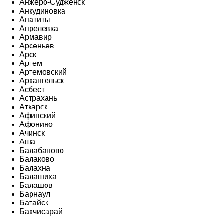
Анжеро-Судженск
Анкудиновка
Апатиты
Апрелевка
Армавир
Арсеньев
Арск
Артем
Артемовский
Архангельск
Асбест
Астрахань
Аткарск
Афипский
Афонино
Ачинск
Аша
Балабаново
Балаково
Балахна
Балашиха
Балашов
Барнаул
Батайск
Бахчисарай