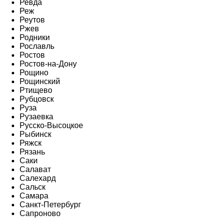
Ревда
Реж
Реутов
Ржев
Родники
Рославль
Ростов
Ростов-на-Дону
Рощино
Рощинский
Ртищево
Рубцовск
Руза
Рузаевка
Русско-Высоцкое
Рыбинск
Ряжск
Рязань
Саки
Салават
Салехард
Сальск
Самара
Санкт-Петербург
Сапроново