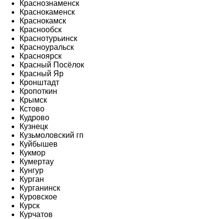
Краснознаменск
Краснокаменск
Краснокамск
Краснообск
Краснотурьинск
Красноуральск
Красноярск
Красный Посёлок
Красный Яр
Кронштадт
Кропоткин
Крымск
Кстово
Кудрово
Кузнецк
Кузьмоловский гп
Куйбышев
Кукмор
Кумертау
Кунгур
Курган
Курганинск
Куровское
Курск
Курчатов