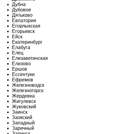
Дубна
Дубовое
Дятьково
Евпатория
Егорлыкская
Егорьевск
Ейск
Екатеринбург
Елабуга
Елец
Елизаветинская
Елизово
Ершов
Ессентуки
Ефремов
Железноводск
Железногорск
Жердевка
Жигулевск
Жуковский
Заинск
Заокский
Западный
Заречный
Заринск