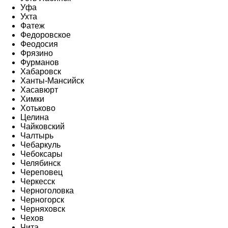
Уфа
Ухта
Фатеж
Федоровское
Феодосия
Фрязино
Фурманов
Хабаровск
Ханты-Мансийск
Хасавюрт
Химки
Хотьково
Целина
Чайковский
Чалтырь
Чебаркуль
Чебоксары
Челябинск
Череповец
Черкесск
Черноголовка
Черногорск
Черняховск
Чехов
Чита