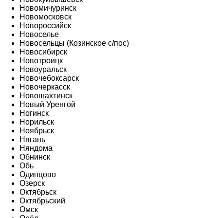
Новомичуринск
Новомосковск
Новороссийск
Новоселье
Новосельцы (Козинское с/пос)
Новосибирск
Новотроицк
Новоуральск
Новочебоксарск
Новочеркасск
Новошахтинск
Новый Уренгой
Ногинск
Норильск
Ноябрьск
Нягань
Няндома
Обнинск
Обь
Одинцово
Озерск
Октябрьск
Октябрьский
Омск