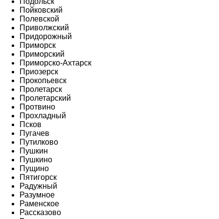
Подольск
Пойковский
Полевской
Приволжский
Придорожный
Приморск
Приморский
Приморско-Ахтарск
Приозерск
Прокопьевск
Пролетарск
Пролетарский
Протвино
Прохладный
Псков
Пугачев
Путилково
Пушкин
Пушкино
Пущино
Пятигорск
Радужный
Разумное
Раменское
Рассказово