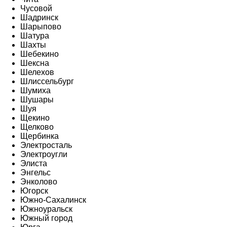
Чусовой
Шадринск
Шарыпово
Шатура
Шахты
Шебекино
Шексна
Шелехов
Шлиссельбург
Шумиха
Шушары
Шуя
Щекино
Щелково
Щербинка
Электросталь
Электроугли
Элиста
Энгельс
Энколово
Югорск
Южно-Сахалинск
Южноуральск
Южный город