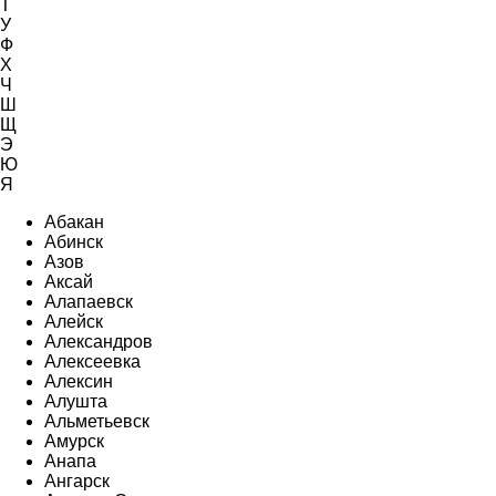
Т
У
Ф
Х
Ч
Ш
Щ
Э
Ю
Я
Абакан
Абинск
Азов
Аксай
Алапаевск
Алейск
Александров
Алексеевка
Алексин
Алушта
Альметьевск
Амурск
Анапа
Ангарск