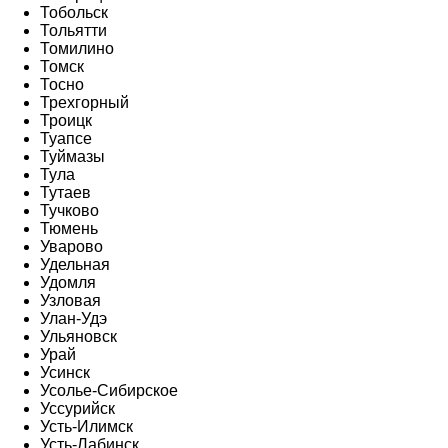
Тобольск
Тольятти
Томилино
Томск
Тосно
Трехгорный
Троицк
Туапсе
Туймазы
Тула
Тутаев
Тучково
Тюмень
Уварово
Удельная
Удомля
Узловая
Улан-Удэ
Ульяновск
Урай
Усинск
Усолье-Сибирское
Уссурийск
Усть-Илимск
Усть-Лабинск