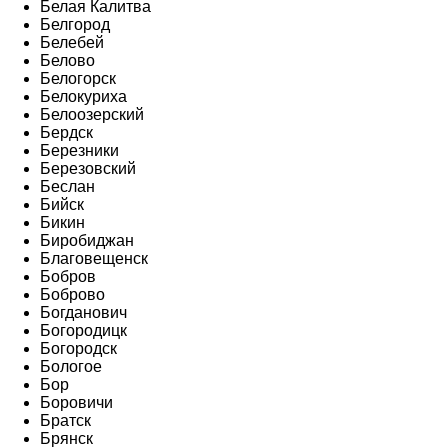
Белая Калитва
Белгород
Белебей
Белово
Белогорск
Белокуриха
Белоозерский
Бердск
Березники
Березовский
Беслан
Бийск
Бикин
Биробиджан
Благовещенск
Бобров
Боброво
Богданович
Богородицк
Богородск
Бологое
Бор
Боровичи
Братск
Брянск