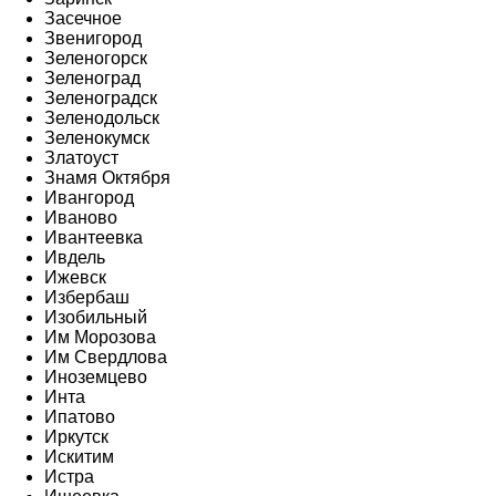
Засечное
Звенигород
Зеленогорск
Зеленоград
Зеленоградск
Зеленодольск
Зеленокумск
Златоуст
Знамя Октября
Ивангород
Иваново
Ивантеевка
Ивдель
Ижевск
Избербаш
Изобильный
Им Морозова
Им Свердлова
Иноземцево
Инта
Ипатово
Иркутск
Искитим
Истра