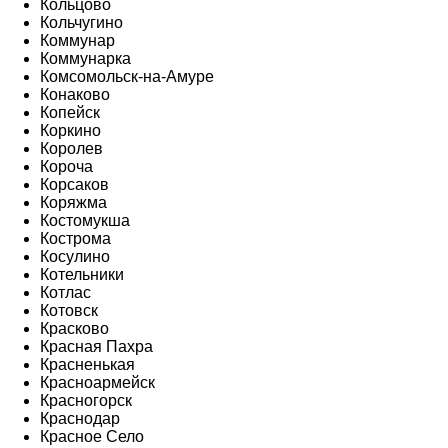
Кольцово
Кольчугино
Коммунар
Коммунарка
Комсомольск-на-Амуре
Конаково
Копейск
Коркино
Королев
Короча
Корсаков
Коряжма
Костомукша
Кострома
Косулино
Котельники
Котлас
Котовск
Красково
Красная Пахра
Красненькая
Красноармейск
Красногорск
Краснодар
Красное Село