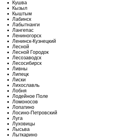
Кушва
Кызыл
Кыштым
Лабинск
Лабытнанги
Лангепас
Лениногорск
Ленинск-Кузнецкий
Лесной
Лесной Городок
Лесозаводск
Лесосибирск
Ливны
Липецк
Лиски
Лихославль
Лобня
Лодейное Поле
Ломоносов
Лопатино
Лосино-Петровский
Луга
Луховицы
Лысьва
Лыткарино