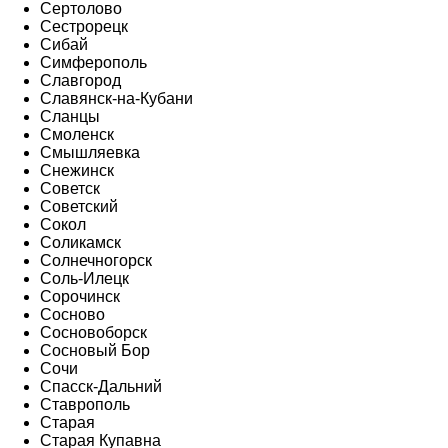
Сертолово
Сестрорецк
Сибай
Симферополь
Славгород
Славянск-на-Кубани
Сланцы
Смоленск
Смышляевка
Снежинск
Советск
Советский
Сокол
Соликамск
Солнечногорск
Соль-Илецк
Сорочинск
Сосново
Сосновоборск
Сосновый Бор
Сочи
Спасск-Дальний
Ставрополь
Старая
Старая Купавна