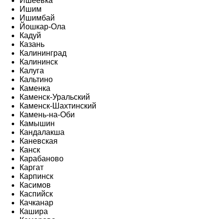
Ишеевка
Ишим
Ишимбай
Йошкар-Ола
Кадуй
Казань
Калининград
Калининск
Калуга
Кальтино
Каменка
Каменск-Уральский
Каменск-Шахтинский
Камень-на-Оби
Камышин
Кандалакша
Каневская
Канск
Карабаново
Каргат
Карпинск
Касимов
Каспийск
Качканар
Кашира