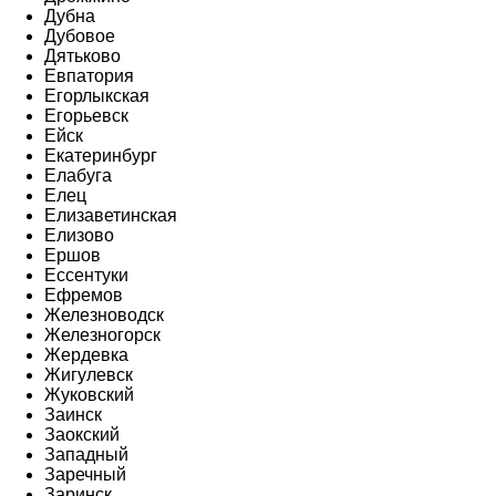
Дубна
Дубовое
Дятьково
Евпатория
Егорлыкская
Егорьевск
Ейск
Екатеринбург
Елабуга
Елец
Елизаветинская
Елизово
Ершов
Ессентуки
Ефремов
Железноводск
Железногорск
Жердевка
Жигулевск
Жуковский
Заинск
Заокский
Западный
Заречный
Заринск