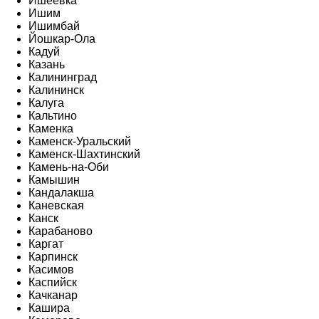
Ишеевка
Ишим
Ишимбай
Йошкар-Ола
Кадуй
Казань
Калининград
Калининск
Калуга
Кальтино
Каменка
Каменск-Уральский
Каменск-Шахтинский
Камень-на-Оби
Камышин
Кандалакша
Каневская
Канск
Карабаново
Каргат
Карпинск
Касимов
Каспийск
Качканар
Кашира