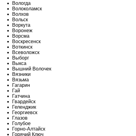
Вологда
Волоколамск
Волхов
Вольск
Воркута
Воронеж
Ворсма
Воскресенск
Воткинск
Всеволожск
Выборг
Выкса
Вышний Волочек
Вязники
Вязьма
Гагарин
Гай
Гатчина
Гвардейск
Геленджик
Георгиевск
Глазов
Голубое
Горно-Алтайск
Горячий Ключ