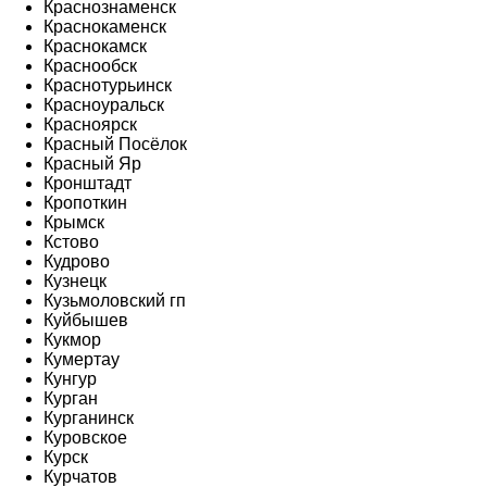
Краснознаменск
Краснокаменск
Краснокамск
Краснообск
Краснотурьинск
Красноуральск
Красноярск
Красный Посёлок
Красный Яр
Кронштадт
Кропоткин
Крымск
Кстово
Кудрово
Кузнецк
Кузьмоловский гп
Куйбышев
Кукмор
Кумертау
Кунгур
Курган
Курганинск
Куровское
Курск
Курчатов