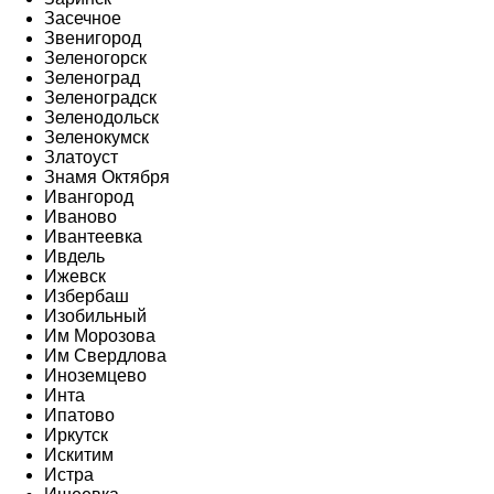
Засечное
Звенигород
Зеленогорск
Зеленоград
Зеленоградск
Зеленодольск
Зеленокумск
Златоуст
Знамя Октября
Ивангород
Иваново
Ивантеевка
Ивдель
Ижевск
Избербаш
Изобильный
Им Морозова
Им Свердлова
Иноземцево
Инта
Ипатово
Иркутск
Искитим
Истра