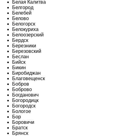
Белая Калитва
Белгород
Белебей
Белово
Белогорск
Белокуриха
Белоозерский
Бердск
Березники
Березовский
Беслан
Бийск
Бикин
Биробиджан
Благовещенск
Бобров
Боброво
Богданович
Богородицк
Богородск
Бологое
Бор
Боровичи
Братск
Брянск