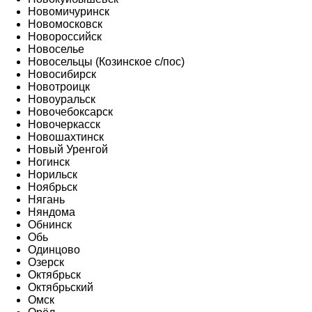
Новомичуринск
Новомосковск
Новороссийск
Новоселье
Новосельцы (Козинское с/пос)
Новосибирск
Новотроицк
Новоуральск
Новочебоксарск
Новочеркасск
Новошахтинск
Новый Уренгой
Ногинск
Норильск
Ноябрьск
Нягань
Няндома
Обнинск
Обь
Одинцово
Озерск
Октябрьск
Октябрьский
Омск