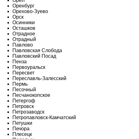
Орёл
Оренбург
Орехово-Зуево
Орск
Осинники
Осташков
Отрадное
Отрадный
Павлово
Павловская Слобода
Павловский Посад
Пенза
Первоуральск
Пересвет
Переславль-Залесский
Пермь
Песочный
Песчанокопское
Петергоф
Петровск
Петрозаводск
Петропавловск-Камчатский
Петушки
Печора
Плесецк