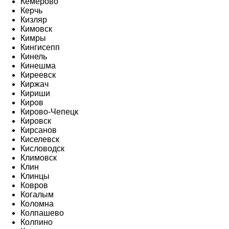
Кемерово
Керчь
Кизляр
Кимовск
Кимры
Кингисепп
Кинель
Кинешма
Киреевск
Киржач
Кириши
Киров
Кирово-Чепецк
Кировск
Кирсанов
Киселевск
Кисловодск
Климовск
Клин
Клинцы
Ковров
Когалым
Коломна
Колпашево
Колпино