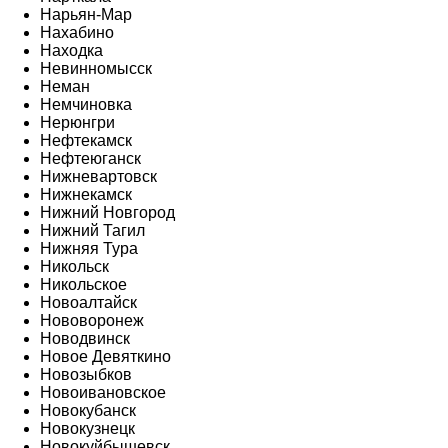
Нарьян-Мар
Нахабино
Находка
Невинномысск
Неман
Немчиновка
Нерюнгри
Нефтекамск
Нефтеюганск
Нижневартовск
Нижнекамск
Нижний Новгород
Нижний Тагил
Нижняя Тура
Никольск
Никольское
Новоалтайск
Нововоронеж
Новодвинск
Новое Девяткино
Новозыбков
Новоивановское
Новокубанск
Новокузнецк
Новокуйбышевск