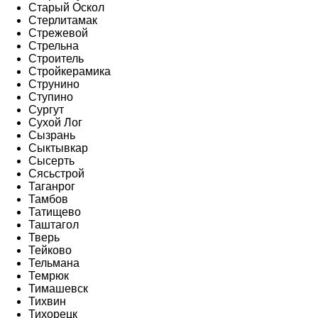
Старый Оскол
Стерлитамак
Стрежевой
Стрельна
Строитель
Стройкерамика
Струнино
Ступино
Сургут
Сухой Лог
Сызрань
Сыктывкар
Сысерть
Сясьстрой
Таганрог
Тамбов
Татищево
Таштагол
Тверь
Тейково
Тельмана
Темрюк
Тимашевск
Тихвин
Тихорецк