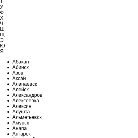
Т
У
Ф
Х
Ч
Ш
Щ
Э
Ю
Я
Абакан
Абинск
Азов
Аксай
Алапаевск
Алейск
Александров
Алексеевка
Алексин
Алушта
Альметьевск
Амурск
Анапа
Ангарск