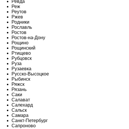
Ревда
Реж
Реутов
Ржев
Родники
Рославль
Ростов
Ростов-на-Дону
Рощино
Рощинский
Ртищево
Рубцовск
Руза
Рузаевка
Русско-Высоцкое
Рыбинск
Ряжск
Рязань
Саки
Салават
Салехард
Сальск
Самара
Санкт-Петербург
Сапроново