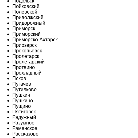
Подольск
Пойковский
Полевской
Приволжский
Придорожный
Приморск
Приморский
Приморско-Ахтарск
Приозерск
Прокопьевск
Пролетарск
Пролетарский
Протвино
Прохладный
Псков
Пугачев
Путилково
Пушкин
Пушкино
Пущино
Пятигорск
Радужный
Разумное
Раменское
Рассказово