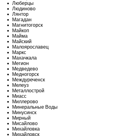
Люберцы
Людиново
Лянтор
Магадан
Магнитогорск
Майкоп
Майма
Майский
Малоярославец
Маркс
Махачкала
Мегион
Медведево
Медногорск
Междуреченск
Мелеуз
Металлострой
Миасс
Миллерово
Минеральные Воды
Минусинск
Мирный
Мисайлово
Михайловка
Михайловск