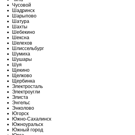
Чусовой
Шадринск
Шарыпово
Шатура
Шахты
Шебекино
Шексна
Шелехов
Шлиссельбург
Шумиха
Шушары
Шуя
Щекино
Щелково
Щербинка
Электросталь
Электроугли
Элиста
Энгельс
Энколово
Югорск
Южно-Сахалинск
Южноуральск
Южный город