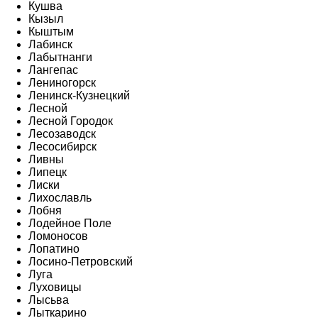
Кушва
Кызыл
Кыштым
Лабинск
Лабытнанги
Лангепас
Лениногорск
Ленинск-Кузнецкий
Лесной
Лесной Городок
Лесозаводск
Лесосибирск
Ливны
Липецк
Лиски
Лихославль
Лобня
Лодейное Поле
Ломоносов
Лопатино
Лосино-Петровский
Луга
Луховицы
Лысьва
Лыткарино