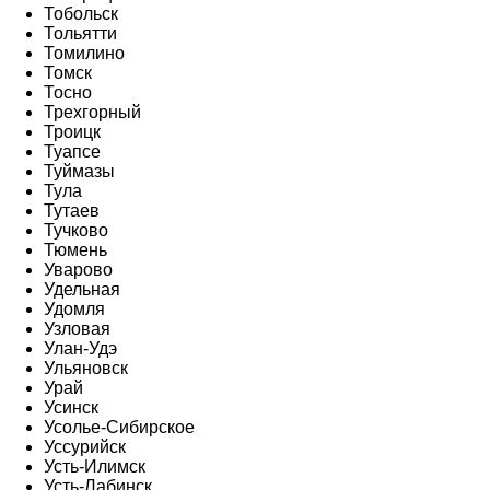
Тобольск
Тольятти
Томилино
Томск
Тосно
Трехгорный
Троицк
Туапсе
Туймазы
Тула
Тутаев
Тучково
Тюмень
Уварово
Удельная
Удомля
Узловая
Улан-Удэ
Ульяновск
Урай
Усинск
Усолье-Сибирское
Уссурийск
Усть-Илимск
Усть-Лабинск