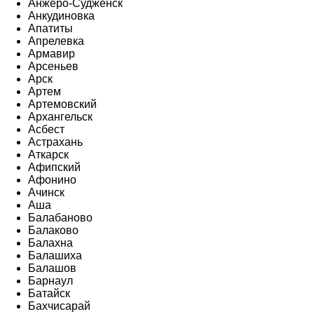
Анжеро-Судженск
Анкудиновка
Апатиты
Апрелевка
Армавир
Арсеньев
Арск
Артем
Артемовский
Архангельск
Асбест
Астрахань
Аткарск
Афипский
Афонино
Ачинск
Аша
Балабаново
Балаково
Балахна
Балашиха
Балашов
Барнаул
Батайск
Бахчисарай