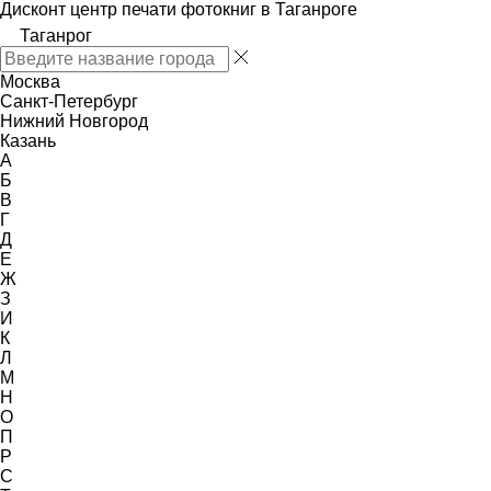
Дисконт центр печати фотокниг в Таганроге
Таганрог
Москва
Санкт-Петербург
Нижний Новгород
Казань
А
Б
В
Г
Д
Е
Ж
З
И
К
Л
М
Н
О
П
Р
С