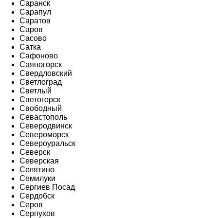
Саранск
Сарапул
Саратов
Саров
Сасово
Сатка
Сафоново
Саяногорск
Свердловский
Светлоград
Светлый
Светогорск
Свободный
Севастополь
Северодвинск
Североморск
Североуральск
Северск
Северская
Селятино
Семилуки
Сергиев Посад
Сердобск
Серов
Серпухов