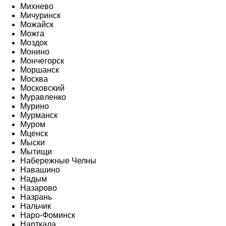
Михнево
Мичуринск
Можайск
Можга
Моздок
Монино
Мончегорск
Моршанск
Москва
Московский
Муравленко
Мурино
Мурманск
Муром
Мценск
Мыски
Мытищи
Набережные Челны
Навашино
Надым
Назарово
Назрань
Нальчик
Наро-Фоминск
Нарткала