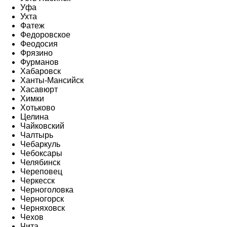
Уфа
Ухта
Фатеж
Федоровское
Феодосия
Фрязино
Фурманов
Хабаровск
Ханты-Мансийск
Хасавюрт
Химки
Хотьково
Целина
Чайковский
Чалтырь
Чебаркуль
Чебоксары
Челябинск
Череповец
Черкесск
Черноголовка
Черногорск
Черняховск
Чехов
Чита