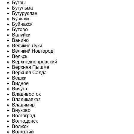
Бугры
Бугульма
Бугуруслан
Бузулук
Буйнакск
Бутово
Валуйки
Ванино
Великие Луки
Великий Новгород
Вельск
Верхнеднепровский
Верхняя Пышма
Верхняя Салда
Вешки
Видное
Вичуга
Владивосток
Владикавказ
Владимир
Внуково
Волгоград
Волгодонск
Волжск
Волжский