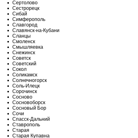
Сертолово
Сестрорецк
Сибай
Симферополь
Славгород
Славянск-на-Кубани
Сланцы
Смоленск
Смышляевка
Снежинск
Советск
Советский
Сокол
Соликамск
Солнечногорск
Соль-Илецк
Сорочинск
Сосново
Сосновоборск
Сосновый Бор
Сочи
Спасск-Дальний
Ставрополь
Старая
Старая Купавна