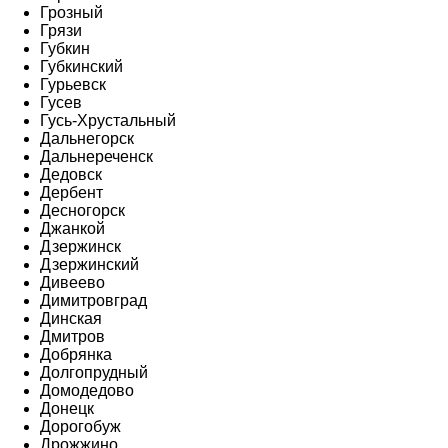
Грозный
Грязи
Губкин
Губкинский
Гурьевск
Гусев
Гусь-Хрустальный
Дальнегорск
Дальнереченск
Дедовск
Дербент
Десногорск
Джанкой
Дзержинск
Дзержинский
Дивеево
Димитровград
Динская
Дмитров
Добрянка
Долгопрудный
Домодедово
Донецк
Дорогобуж
Дрожжино