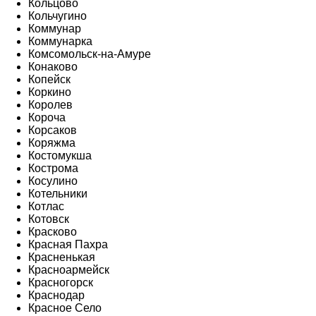
Кольцово
Кольчугино
Коммунар
Коммунарка
Комсомольск-на-Амуре
Конаково
Копейск
Коркино
Королев
Короча
Корсаков
Коряжма
Костомукша
Кострома
Косулино
Котельники
Котлас
Котовск
Красково
Красная Пахра
Красненькая
Красноармейск
Красногорск
Краснодар
Красное Село