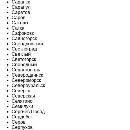
Саранск
Сарапул
Саратов
Саров
Сасово
Сатка
Сафоново
Саяногорск
Свердловский
Светлоград
Светлый
Светогорск
Свободный
Севастополь
Северодвинск
Североморск
Североуральск
Северск
Северская
Селятино
Семилуки
Сергиев Посад
Сердобск
Серов
Серпухов