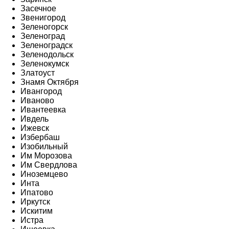
Засечное
Звенигород
Зеленогорск
Зеленоград
Зеленоградск
Зеленодольск
Зеленокумск
Златоуст
Знамя Октября
Ивангород
Иваново
Ивантеевка
Ивдель
Ижевск
Избербаш
Изобильный
Им Морозова
Им Свердлова
Иноземцево
Инта
Ипатово
Иркутск
Искитим
Истра