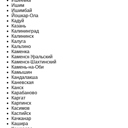
Ишеевка
Ишим
Ишимбай
Йошкар-Ола
Кадуй
Казань
Калининград
Калининск
Калуга
Кальтино
Каменка
Каменск-Уральский
Каменск-Шахтинский
Камень-на-Оби
Камышин
Кандалакша
Каневская
Канск
Карабаново
Каргат
Карпинск
Касимов
Каспийск
Качканар
Кашира