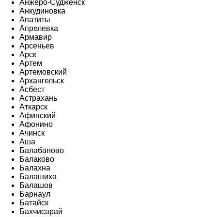
Анжеро-Судженск
Анкудиновка
Апатиты
Апрелевка
Армавир
Арсеньев
Арск
Артем
Артемовский
Архангельск
Асбест
Астрахань
Аткарск
Афипский
Афонино
Ачинск
Аша
Балабаново
Балаково
Балахна
Балашиха
Балашов
Барнаул
Батайск
Бахчисарай