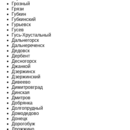
Грозный
Грязи
Губкин
Губкинский
Гурьевск
Гусев
Гусь-Хрустальный
Дальнегорск
Дальнереченск
Дедовск
Дербент
Десногорск
Джанкой
Дзержинск
Дзержинский
Дивеево
Димитровград
Динская
Дмитров
Добрянка
Долгопрудный
Домодедово
Донецк
Дорогобуж
Дрожжино