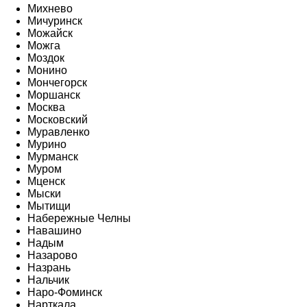
Михнево
Мичуринск
Можайск
Можга
Моздок
Монино
Мончегорск
Моршанск
Москва
Московский
Муравленко
Мурино
Мурманск
Муром
Мценск
Мыски
Мытищи
Набережные Челны
Навашино
Надым
Назарово
Назрань
Нальчик
Наро-Фоминск
Нарткала