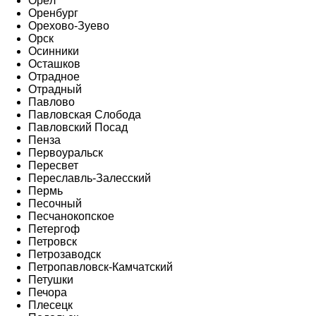
Орёл
Оренбург
Орехово-Зуево
Орск
Осинники
Осташков
Отрадное
Отрадный
Павлово
Павловская Слобода
Павловский Посад
Пенза
Первоуральск
Пересвет
Переславль-Залесский
Пермь
Песочный
Песчанокопское
Петергоф
Петровск
Петрозаводск
Петропавловск-Камчатский
Петушки
Печора
Плесецк