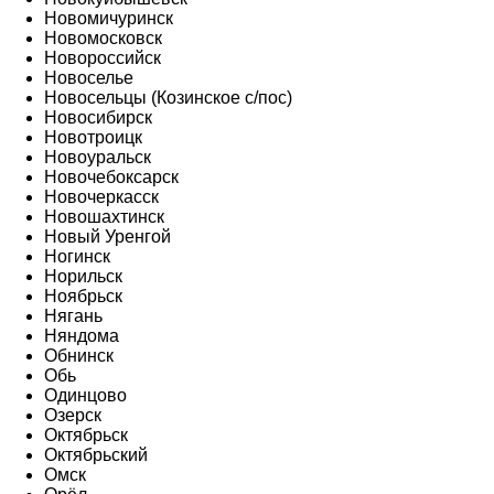
Новомичуринск
Новомосковск
Новороссийск
Новоселье
Новосельцы (Козинское с/пос)
Новосибирск
Новотроицк
Новоуральск
Новочебоксарск
Новочеркасск
Новошахтинск
Новый Уренгой
Ногинск
Норильск
Ноябрьск
Нягань
Няндома
Обнинск
Обь
Одинцово
Озерск
Октябрьск
Октябрьский
Омск