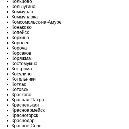
Кольцово
Кольчугино
Коммунар
Коммунарка
Комсомольск-на-Амуре
Конаково
Копейск
Коркино
Королев
Короча
Корсаков
Коряжма
Костомукша
Кострома
Косулино
Котельники
Котлас
Котовск
Красково
Красная Пахра
Красненькая
Красноармейск
Красногорск
Краснодар
Красное Село