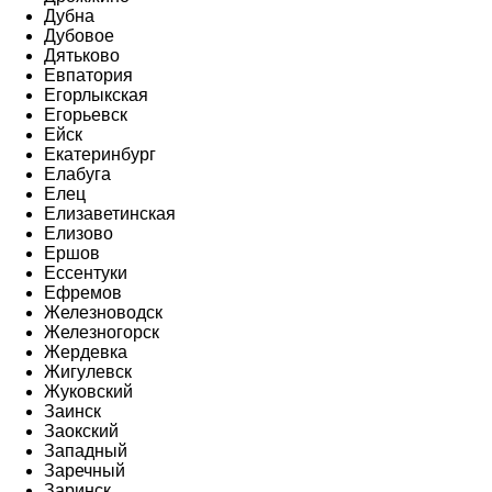
Дубна
Дубовое
Дятьково
Евпатория
Егорлыкская
Егорьевск
Ейск
Екатеринбург
Елабуга
Елец
Елизаветинская
Елизово
Ершов
Ессентуки
Ефремов
Железноводск
Железногорск
Жердевка
Жигулевск
Жуковский
Заинск
Заокский
Западный
Заречный
Заринск