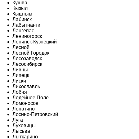
Кушва
Кызыл
Кыштым
Лабинск
Лабытнанги
Лангепас
Лениногорск
Ленинск-Кузнецкий
Лесной
Лесной Городок
Лесозаводск
Лесосибирск
Ливны
Липецк
Лиски
Лихославль
Лобня
Лодейное Поле
Ломоносов
Лопатино
Лосино-Петровский
Луга
Луховицы
Лысьва
Лыткарино