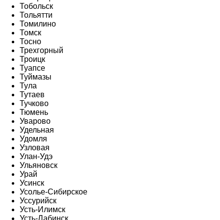
Тобольск
Тольятти
Томилино
Томск
Тосно
Трехгорный
Троицк
Туапсе
Туймазы
Тула
Тутаев
Тучково
Тюмень
Уварово
Удельная
Удомля
Узловая
Улан-Удэ
Ульяновск
Урай
Усинск
Усолье-Сибирское
Уссурийск
Усть-Илимск
Усть-Лабинск