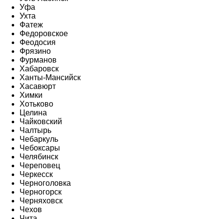
Уфа
Ухта
Фатеж
Федоровское
Феодосия
Фрязино
Фурманов
Хабаровск
Ханты-Мансийск
Хасавюрт
Химки
Хотьково
Целина
Чайковский
Чалтырь
Чебаркуль
Чебоксары
Челябинск
Череповец
Черкесск
Черноголовка
Черногорск
Черняховск
Чехов
Чита