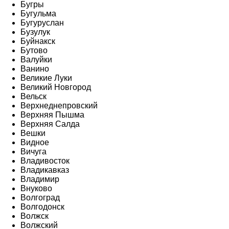
Бугры
Бугульма
Бугуруслан
Бузулук
Буйнакск
Бутово
Валуйки
Ванино
Великие Луки
Великий Новгород
Вельск
Верхнеднепровский
Верхняя Пышма
Верхняя Салда
Вешки
Видное
Вичуга
Владивосток
Владикавказ
Владимир
Внуково
Волгоград
Волгодонск
Волжск
Волжский