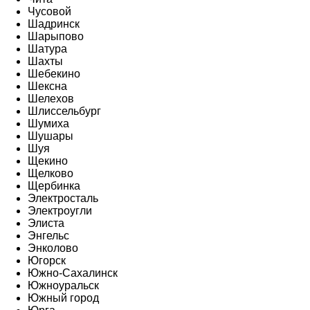
Чусовой
Шадринск
Шарыпово
Шатура
Шахты
Шебекино
Шексна
Шелехов
Шлиссельбург
Шумиха
Шушары
Шуя
Щекино
Щелково
Щербинка
Электросталь
Электроугли
Элиста
Энгельс
Энколово
Югорск
Южно-Сахалинск
Южноуральск
Южный город