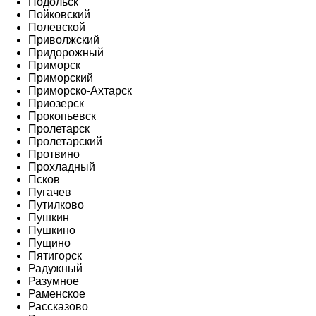
Подольск
Пойковский
Полевской
Приволжский
Придорожный
Приморск
Приморский
Приморско-Ахтарск
Приозерск
Прокопьевск
Пролетарск
Пролетарский
Протвино
Прохладный
Псков
Пугачев
Путилково
Пушкин
Пушкино
Пущино
Пятигорск
Радужный
Разумное
Раменское
Рассказово