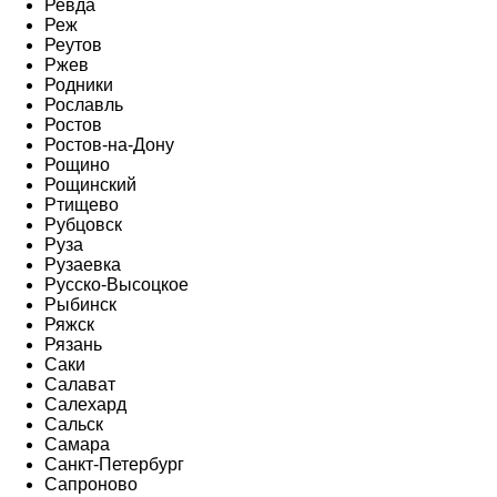
Ревда
Реж
Реутов
Ржев
Родники
Рославль
Ростов
Ростов-на-Дону
Рощино
Рощинский
Ртищево
Рубцовск
Руза
Рузаевка
Русско-Высоцкое
Рыбинск
Ряжск
Рязань
Саки
Салават
Салехард
Сальск
Самара
Санкт-Петербург
Сапроново