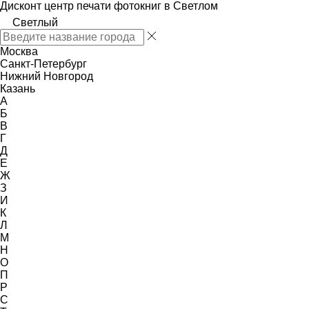
Дисконт центр печати фотокниг в Светлом
Светлый
Москва
Санкт-Петербург
Нижний Новгород
Казань
А
Б
В
Г
Д
Е
Ж
З
И
К
Л
М
Н
О
П
Р
С