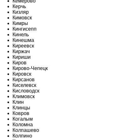
Кемерово
Керчь
Кизляр
Кимовск
Кимры
Кингисепп
Кинель
Кинешма
Киреевск
Киржач
Кириши
Киров
Кирово-Чепецк
Кировск
Кирсанов
Киселевск
Кисловодск
Климовск
Клин
Клинцы
Ковров
Когалым
Коломна
Колпашево
Колпино