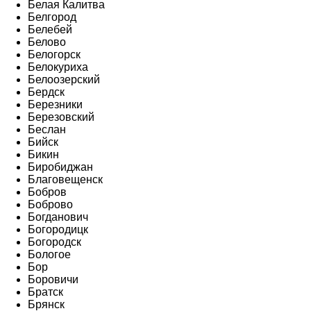
Белая Калитва
Белгород
Белебей
Белово
Белогорск
Белокуриха
Белоозерский
Бердск
Березники
Березовский
Беслан
Бийск
Бикин
Биробиджан
Благовещенск
Бобров
Боброво
Богданович
Богородицк
Богородск
Бологое
Бор
Боровичи
Братск
Брянск