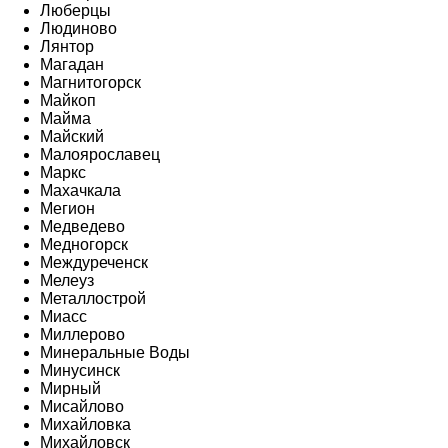
Люберцы
Людиново
Лянтор
Магадан
Магнитогорск
Майкоп
Майма
Майский
Малоярославец
Маркс
Махачкала
Мегион
Медведево
Медногорск
Междуреченск
Мелеуз
Металлострой
Миасс
Миллерово
Минеральные Воды
Минусинск
Мирный
Мисайлово
Михайловка
Михайловск