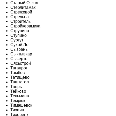
Старый Оскол
Стерлитамак
Стрежевой
Стрельна
Строитель
Стройкерамика
Струнино
Ступино
Сургут
Сухой Лог
Сызрань
Сыктывкар
Сысерть
Сясьстрой
Таганрог
Тамбов
Татищево
Таштагол
Тверь
Тейково
Тельмана
Темрюк
Тимашевск
Тихвин
Тихорецк