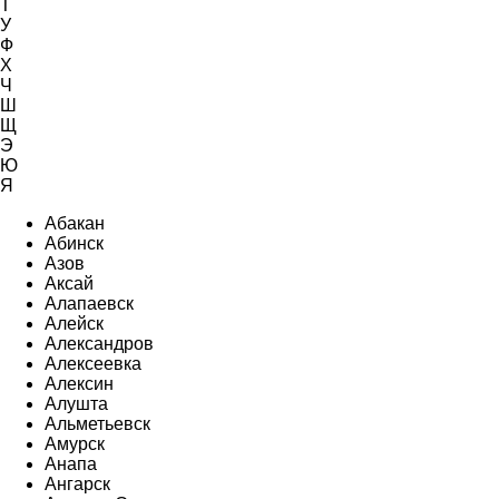
Т
У
Ф
Х
Ч
Ш
Щ
Э
Ю
Я
Абакан
Абинск
Азов
Аксай
Алапаевск
Алейск
Александров
Алексеевка
Алексин
Алушта
Альметьевск
Амурск
Анапа
Ангарск