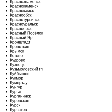
Краснознаменск
Краснокаменск
Краснокамск
Краснообск
Краснотурьинск
Красноуральск
Красноярск
Красный Посёлок
Красный Яр
Кронштадт
Кропоткин
Крымск
Кстово
Кудрово
Кузнецк
Кузьмоловский гп
Куйбышев
Кукмор
Кумертау
Кунгур
Курган
Курганинск
Куровское
Курск
Курчатов