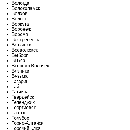
Вологда
Волоколамск
Волхов
Вольск
Воркута
Воронеж
Ворсма
Воскресенск
Воткинск
Всеволожск
Выборг
Выкса
Вышний Волочек
Вязники
Вязьма
Гагарин
Гай
Гатчина
Гвардейск
Геленджик
Георгиевск
Глазов
Голубое
Горно-Алтайск
Горячий Ключ