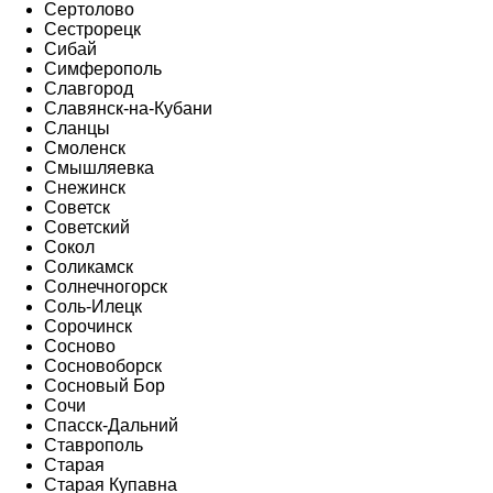
Сертолово
Сестрорецк
Сибай
Симферополь
Славгород
Славянск-на-Кубани
Сланцы
Смоленск
Смышляевка
Снежинск
Советск
Советский
Сокол
Соликамск
Солнечногорск
Соль-Илецк
Сорочинск
Сосново
Сосновоборск
Сосновый Бор
Сочи
Спасск-Дальний
Ставрополь
Старая
Старая Купавна