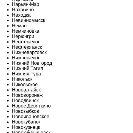
Нарьян-Мар
Нахабино
Находка
Невинномысск
Неман
Немчиновка
Нерюнгри
Нефтекамск
Нефтеюганск
Нижневартовск
Нижнекамск
Нижний Новгород
Нижний Тагил
Нижняя Тура
Никольск
Никольское
Новоалтайск
Нововоронеж
Новодвинск
Новое Девяткино
Новозыбков
Новоивановское
Новокубанск
Новокузнецк
Новокуйбышевск