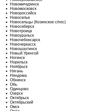
Новомичуринск
Новомосковск
Новороссийск
Новоселье
Новосельцы (Козинское с/пос)
Новосибирск
Новотроицк
Новоуральск
Новочебоксарск
Новочеркасск
Новошахтинск
Новый Уренгой
Ногинск
Норильск
Ноябрьск
Нягань
Няндома
Обнинск
Обь
Одинцово
Озерск
Октябрьск
Октябрьский
Омск