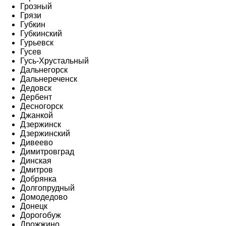
Грозный
Грязи
Губкин
Губкинский
Гурьевск
Гусев
Гусь-Хрустальный
Дальнегорск
Дальнереченск
Дедовск
Дербент
Десногорск
Джанкой
Дзержинск
Дзержинский
Дивеево
Димитровград
Динская
Дмитров
Добрянка
Долгопрудный
Домодедово
Донецк
Дорогобуж
Дрожжино