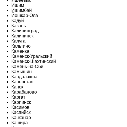
Ишеевка
Ишим
Ишимбай
Йошкар-Ола
Кадуй
Казань
Калининград
Калининск
Калуга
Кальтино
Каменка
Каменск-Уральский
Каменск-Шахтинский
Камень-на-Оби
Камышин
Кандалакша
Каневская
Канск
Карабаново
Каргат
Карпинск
Касимов
Каспийск
Качканар
Кашира