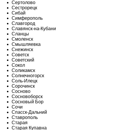
Сертолово
Сестрорецк
Сибай
Симферополь
Славгород
Славянск-на-Кубани
Сланцы
Смоленск
Смышляевка
Снежинск
Советск
Советский
Сокол
Соликамск
Солнечногорск
Соль-Илецк
Сорочинск
Сосново
Сосновоборск
Сосновый Бор
Сочи
Спасск-Дальний
Ставрополь
Старая
Старая Купавна