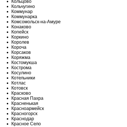
Кольцово
Кольчугино
Коммунар
Коммунарка
Комсомольск-на-Амуре
Конаково
Копейск
Коркино
Королев
Короча
Корсаков
Коряжма
Костомукша
Кострома
Косулино
Котельники
Котлас
Котовск
Красково
Красная Пахра
Красненькая
Красноармейск
Красногорск
Краснодар
Красное Село