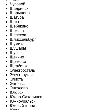
Чусовой
Шадринск
Шарыпово
Шатура
Шахты
Шебекино
Шексна
Шелехов
Шлиссельбург
Шумиха
Шушары
Шуя
Щекино
Щелково
Щербинка
Электросталь
Электроугли
Элиста
Энгельс
Энколово
Югорск
Южно-Сахалинск
Южноуральск
Южный город