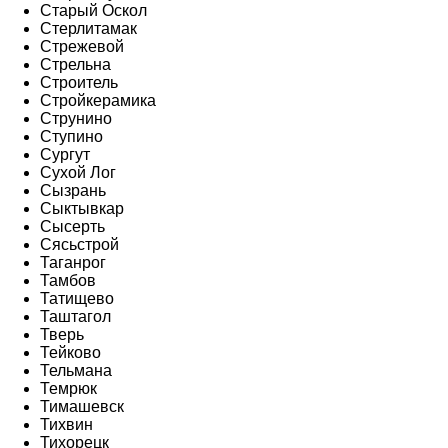
Старый Оскол
Стерлитамак
Стрежевой
Стрельна
Строитель
Стройкерамика
Струнино
Ступино
Сургут
Сухой Лог
Сызрань
Сыктывкар
Сысерть
Сясьстрой
Таганрог
Тамбов
Татищево
Таштагол
Тверь
Тейково
Тельмана
Темрюк
Тимашевск
Тихвин
Тихорецк