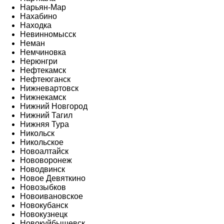
Нарьян-Мар
Нахабино
Находка
Невинномысск
Неман
Немчиновка
Нерюнгри
Нефтекамск
Нефтеюганск
Нижневартовск
Нижнекамск
Нижний Новгород
Нижний Тагил
Нижняя Тура
Никольск
Никольское
Новоалтайск
Нововоронеж
Новодвинск
Новое Девяткино
Новозыбков
Новоивановское
Новокубанск
Новокузнецк
Новокуйбышевск