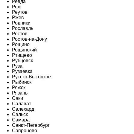
Ревда
Реж
Реутов
Ржев
Родники
Рославль
Ростов
Ростов-на-Дону
Рощино
Рощинский
Ртищево
Рубцовск
Руза
Рузаевка
Русско-Высоцкое
Рыбинск
Ряжск
Рязань
Саки
Салават
Салехард
Сальск
Самара
Санкт-Петербург
Сапроново