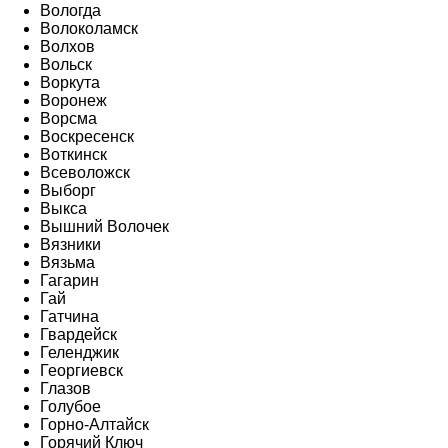
Вологда
Волоколамск
Волхов
Вольск
Воркута
Воронеж
Ворсма
Воскресенск
Воткинск
Всеволожск
Выборг
Выкса
Вышний Волочек
Вязники
Вязьма
Гагарин
Гай
Гатчина
Гвардейск
Геленджик
Георгиевск
Глазов
Голубое
Горно-Алтайск
Горячий Ключ