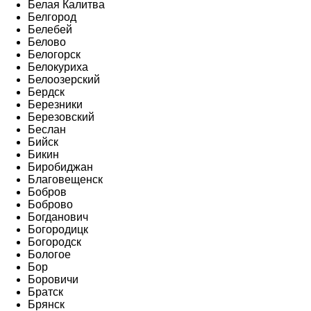
Белая Калитва
Белгород
Белебей
Белово
Белогорск
Белокуриха
Белоозерский
Бердск
Березники
Березовский
Беслан
Бийск
Бикин
Биробиджан
Благовещенск
Бобров
Боброво
Богданович
Богородицк
Богородск
Бологое
Бор
Боровичи
Братск
Брянск