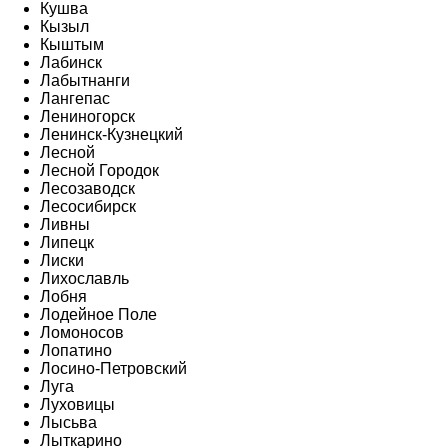
Кушва
Кызыл
Кыштым
Лабинск
Лабытнанги
Лангепас
Лениногорск
Ленинск-Кузнецкий
Лесной
Лесной Городок
Лесозаводск
Лесосибирск
Ливны
Липецк
Лиски
Лихославль
Лобня
Лодейное Поле
Ломоносов
Лопатино
Лосино-Петровский
Луга
Луховицы
Лысьва
Лыткарино