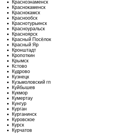
Краснознаменск
Краснокаменск
Краснокамск
Краснообск
Краснотурьинск
Красноуральск
Красноярск
Красный Посёлок
Красный Яр
Кронштадт
Кропоткин
Крымск
Кстово
Кудрово
Кузнецк
Кузьмоловский гп
Куйбышев
Кукмор
Кумертау
Кунгур
Курган
Курганинск
Куровское
Курск
Курчатов