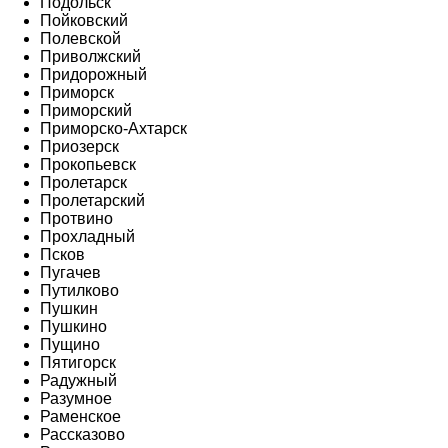
Подольск
Пойковский
Полевской
Приволжский
Придорожный
Приморск
Приморский
Приморско-Ахтарск
Приозерск
Прокопьевск
Пролетарск
Пролетарский
Протвино
Прохладный
Псков
Пугачев
Путилково
Пушкин
Пушкино
Пущино
Пятигорск
Радужный
Разумное
Раменское
Рассказово