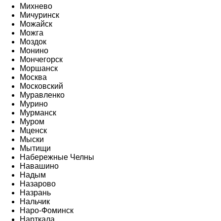
Михнево
Мичуринск
Можайск
Можга
Моздок
Монино
Мончегорск
Моршанск
Москва
Московский
Муравленко
Мурино
Мурманск
Муром
Мценск
Мыски
Мытищи
Набережные Челны
Навашино
Надым
Назарово
Назрань
Нальчик
Наро-Фоминск
Нарткала