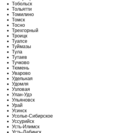
Тобольск
Тольятти
Томилино
Томск
Тосно
Трехгорный
Троицк
Туапсе
Туймазы
Тула
Тутаев
Тучково
Тюмень
Уварово
Удельная
Удомля
Узловая
Улан-Удэ
Ульяновск
Урай
Усинск
Усолье-Сибирское
Уссурийск
Усть-Илимск
Усть-Лабинск