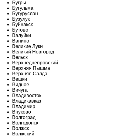
Бугры
Бугульма
Бугуруслан
Бузулук
Буйнакск
Бутово
Валуйки
Ванино
Великие Луки
Великий Новгород
Вельск
Верхнеднепровский
Верхняя Пышма
Верхняя Салда
Вешки
Видное
Вичуга
Владивосток
Владикавказ
Владимир
Внуково
Волгоград
Волгодонск
Волжск
Волжский