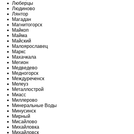
Люберцы
Людиново
Лянтор
Магадан
Магнитогорск
Майкоп
Майма
Майский
Малоярославец
Маркс
Махачкала
Мегион
Медведево
Медногорск
Междуреченск
Мелеуз
Металлострой
Миасс
Миллерово
Минеральные Воды
Минусинск
Мирный
Мисайлово
Михайловка
Михайловск