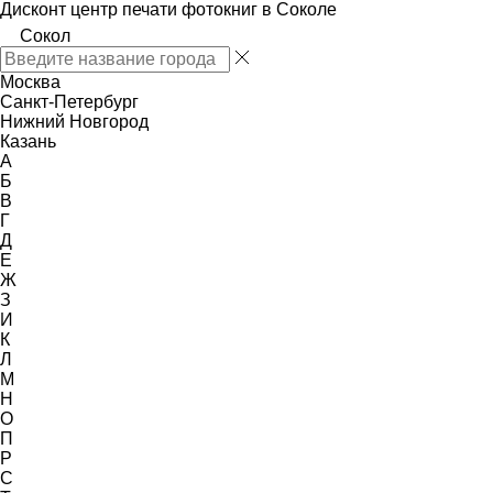
Дисконт центр печати фотокниг в Соколе
Сокол
Москва
Санкт-Петербург
Нижний Новгород
Казань
А
Б
В
Г
Д
Е
Ж
З
И
К
Л
М
Н
О
П
Р
С