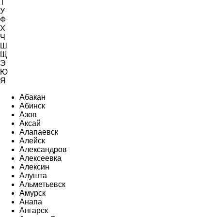
Т
У
Ф
Х
Ч
Ш
Щ
Э
Ю
Я
Абакан
Абинск
Азов
Аксай
Алапаевск
Алейск
Александров
Алексеевка
Алексин
Алушта
Альметьевск
Амурск
Анапа
Ангарск