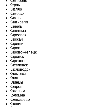
Кемерово
Керчь
Кизляр
Кимовск
Кимры
Кингисепп
Кинель
Кинешма
Киреевск
Киржач
Кириши
Киров
Кирово-Чепецк
Кировск
Кирсанов
Киселевск
Кисловодск
Климовск
Клин
Клинцы
Ковров
Когалым
Коломна
Колпашево
Колпино