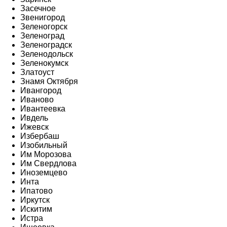
Засечное
Звенигород
Зеленогорск
Зеленоград
Зеленоградск
Зеленодольск
Зеленокумск
Златоуст
Знамя Октября
Ивангород
Иваново
Ивантеевка
Ивдель
Ижевск
Избербаш
Изобильный
Им Морозова
Им Свердлова
Иноземцево
Инта
Ипатово
Иркутск
Искитим
Истра