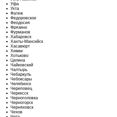
Уфа
Ухта
Фатеж
Федоровское
Феодосия
Фрязино
Фурманов
Хабаровск
Ханты-Мансийск
Хасавюрт
Химки
Хотьково
Целина
Чайковский
Чалтырь
Чебаркуль
Чебоксары
Челябинск
Череповец
Черкесск
Черноголовка
Черногорск
Черняховск
Чехов
Чита