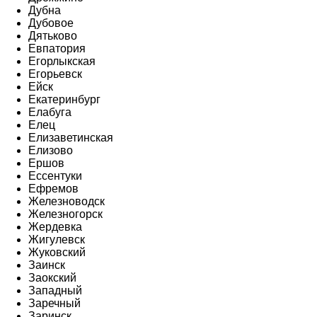
Дубна
Дубовое
Дятьково
Евпатория
Егорлыкская
Егорьевск
Ейск
Екатеринбург
Елабуга
Елец
Елизаветинская
Елизово
Ершов
Ессентуки
Ефремов
Железноводск
Железногорск
Жердевка
Жигулевск
Жуковский
Заинск
Заокский
Западный
Заречный
Заринск