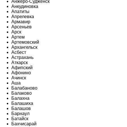
Анжеро-Судженск
Анкудиновка
Апатиты
Апрелевка
Армавир
Арсеньев
Арск
Артем
Артемовский
Архангельск
Асбест
Астрахань
Аткарск
Афипский
Афонино
Ачинск
Аша
Балабаново
Балаково
Балахна
Балашиха
Балашов
Барнаул
Батайск
Бахчисарай