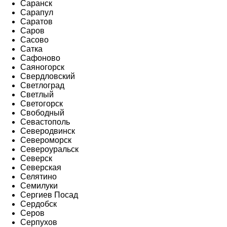
Саранск
Сарапул
Саратов
Саров
Сасово
Сатка
Сафоново
Саяногорск
Свердловский
Светлоград
Светлый
Светогорск
Свободный
Севастополь
Северодвинск
Североморск
Североуральск
Северск
Северская
Селятино
Семилуки
Сергиев Посад
Сердобск
Серов
Серпухов