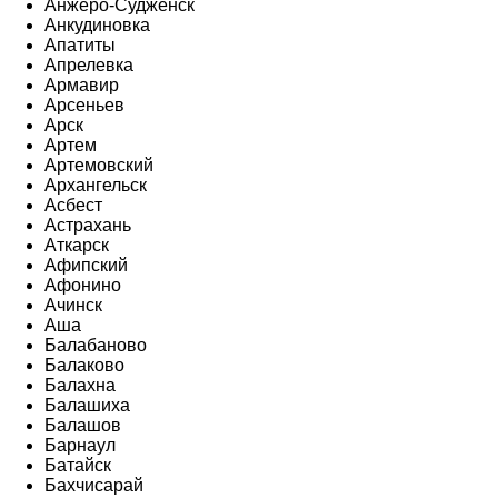
Анжеро-Судженск
Анкудиновка
Апатиты
Апрелевка
Армавир
Арсеньев
Арск
Артем
Артемовский
Архангельск
Асбест
Астрахань
Аткарск
Афипский
Афонино
Ачинск
Аша
Балабаново
Балаково
Балахна
Балашиха
Балашов
Барнаул
Батайск
Бахчисарай