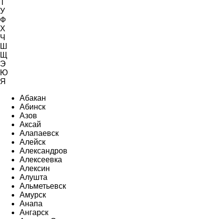
Т
У
Ф
Х
Ч
Ш
Щ
Э
Ю
Я
Абакан
Абинск
Азов
Аксай
Алапаевск
Алейск
Александров
Алексеевка
Алексин
Алушта
Альметьевск
Амурск
Анапа
Ангарск