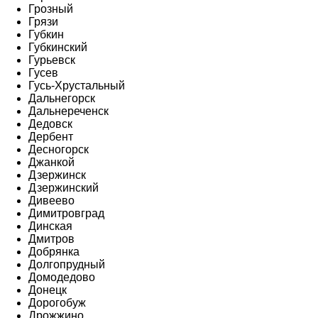
Грозный
Грязи
Губкин
Губкинский
Гурьевск
Гусев
Гусь-Хрустальный
Дальнегорск
Дальнереченск
Дедовск
Дербент
Десногорск
Джанкой
Дзержинск
Дзержинский
Дивеево
Димитровград
Динская
Дмитров
Добрянка
Долгопрудный
Домодедово
Донецк
Дорогобуж
Дрожжино