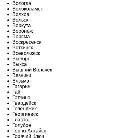
Вологда
Волоколамск
Волхов
Вольск
Воркута
Воронеж
Ворсма
Воскресенск
Воткинск
Всеволожск
Выборг
Выкса
Вышний Волочек
Вязники
Вязьма
Гагарин
Гай
Гатчина
Гвардейск
Геленджик
Георгиевск
Глазов
Голубое
Горно-Алтайск
Горячий Ключ