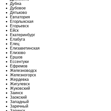
Дубна
Дубовое
Дятьково
Евпатория
Егорлыкская
Егорьевск
Ейск
Екатеринбург
Елабуга
Елец
Елизаветинская
Елизово
Ершов
Ессентуки
Ефремов
Железноводск
Железногорск
Жердевка
Жигулевск
Жуковский
Заинск
Заокский
Западный
Заречный
Заринск