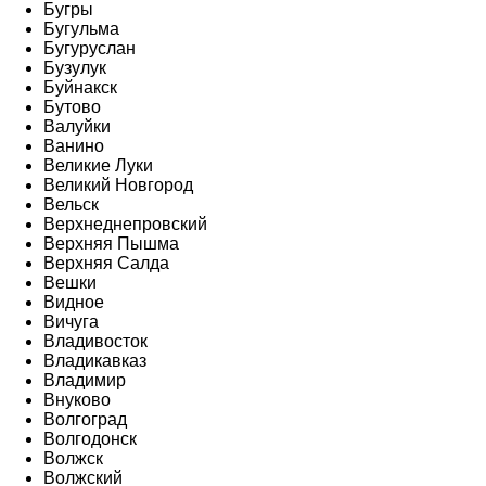
Бугры
Бугульма
Бугуруслан
Бузулук
Буйнакск
Бутово
Валуйки
Ванино
Великие Луки
Великий Новгород
Вельск
Верхнеднепровский
Верхняя Пышма
Верхняя Салда
Вешки
Видное
Вичуга
Владивосток
Владикавказ
Владимир
Внуково
Волгоград
Волгодонск
Волжск
Волжский