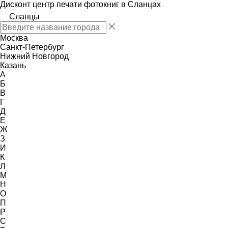
Дисконт центр печати фотокниг в Сланцах
Сланцы
Москва
Санкт-Петербург
Нижний Новгород
Казань
А
Б
В
Г
Д
Е
Ж
З
И
К
Л
М
Н
О
П
Р
С