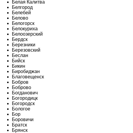
Белая Калитва
Белгород
Белебей
Белово
Белогорск
Белокуриха
Белоозерский
Бердск
Березники
Березовский
Беслан
Бийск
Бикин
Биробиджан
Благовещенск
Бобров
Боброво
Богданович
Богородицк
Богородск
Бологое
Бор
Боровичи
Братск
Брянск