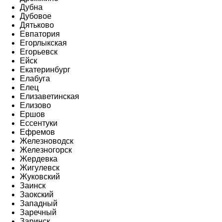
Дубна
Дубовое
Дятьково
Евпатория
Егорлыкская
Егорьевск
Ейск
Екатеринбург
Елабуга
Елец
Елизаветинская
Елизово
Ершов
Ессентуки
Ефремов
Железноводск
Железногорск
Жердевка
Жигулевск
Жуковский
Заинск
Заокский
Западный
Заречный
Заринск