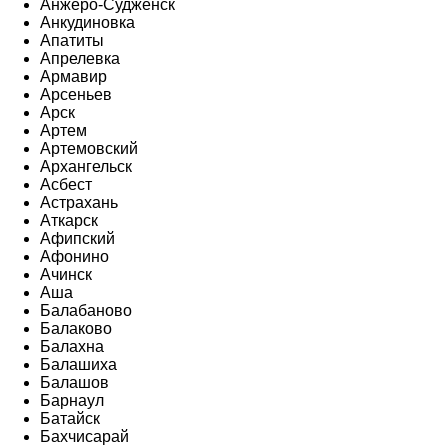
Анжеро-Судженск
Анкудиновка
Апатиты
Апрелевка
Армавир
Арсеньев
Арск
Артем
Артемовский
Архангельск
Асбест
Астрахань
Аткарск
Афипский
Афонино
Ачинск
Аша
Балабаново
Балаково
Балахна
Балашиха
Балашов
Барнаул
Батайск
Бахчисарай