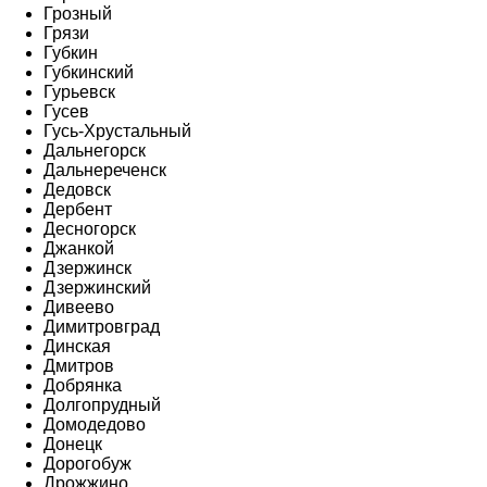
Грозный
Грязи
Губкин
Губкинский
Гурьевск
Гусев
Гусь-Хрустальный
Дальнегорск
Дальнереченск
Дедовск
Дербент
Десногорск
Джанкой
Дзержинск
Дзержинский
Дивеево
Димитровград
Динская
Дмитров
Добрянка
Долгопрудный
Домодедово
Донецк
Дорогобуж
Дрожжино