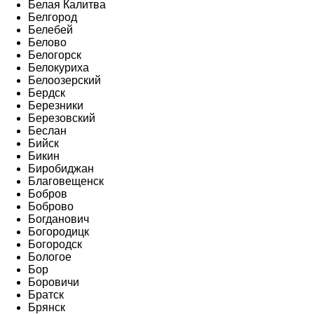
Белая Калитва
Белгород
Белебей
Белово
Белогорск
Белокуриха
Белоозерский
Бердск
Березники
Березовский
Беслан
Бийск
Бикин
Биробиджан
Благовещенск
Бобров
Боброво
Богданович
Богородицк
Богородск
Бологое
Бор
Боровичи
Братск
Брянск