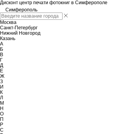
Дисконт центр печати фотокниг в Симферополе
Симферополь
Москва
Санкт-Петербург
Нижний Новгород
Казань
А
Б
В
Г
Д
Е
Ж
З
И
К
Л
М
Н
О
П
Р
С