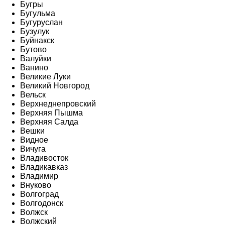
Бугры
Бугульма
Бугуруслан
Бузулук
Буйнакск
Бутово
Валуйки
Ванино
Великие Луки
Великий Новгород
Вельск
Верхнеднепровский
Верхняя Пышма
Верхняя Салда
Вешки
Видное
Вичуга
Владивосток
Владикавказ
Владимир
Внуково
Волгоград
Волгодонск
Волжск
Волжский