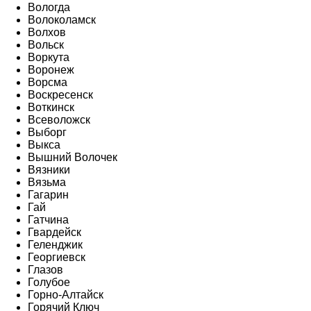
Вологда
Волоколамск
Волхов
Вольск
Воркута
Воронеж
Ворсма
Воскресенск
Воткинск
Всеволожск
Выборг
Выкса
Вышний Волочек
Вязники
Вязьма
Гагарин
Гай
Гатчина
Гвардейск
Геленджик
Георгиевск
Глазов
Голубое
Горно-Алтайск
Горячий Ключ