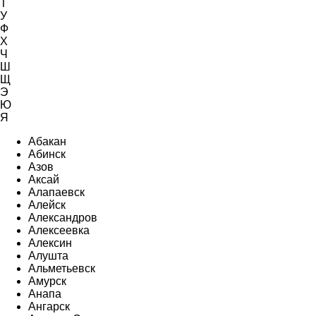
Т
У
Ф
Х
Ч
Ш
Щ
Э
Ю
Я
Абакан
Абинск
Азов
Аксай
Алапаевск
Алейск
Александров
Алексеевка
Алексин
Алушта
Альметьевск
Амурск
Анапа
Ангарск