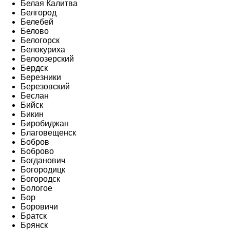
Белая Калитва
Белгород
Белебей
Белово
Белогорск
Белокуриха
Белоозерский
Бердск
Березники
Березовский
Беслан
Бийск
Бикин
Биробиджан
Благовещенск
Бобров
Боброво
Богданович
Богородицк
Богородск
Бологое
Бор
Боровичи
Братск
Брянск