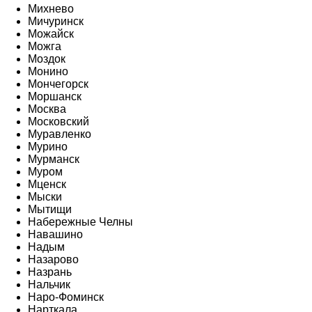
Михнево
Мичуринск
Можайск
Можга
Моздок
Монино
Мончегорск
Моршанск
Москва
Московский
Муравленко
Мурино
Мурманск
Муром
Мценск
Мыски
Мытищи
Набережные Челны
Навашино
Надым
Назарово
Назрань
Нальчик
Наро-Фоминск
Нарткала