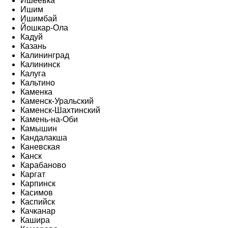
Ишеевка
Ишим
Ишимбай
Йошкар-Ола
Кадуй
Казань
Калининград
Калининск
Калуга
Кальтино
Каменка
Каменск-Уральский
Каменск-Шахтинский
Камень-на-Оби
Камышин
Кандалакша
Каневская
Канск
Карабаново
Каргат
Карпинск
Касимов
Каспийск
Качканар
Кашира