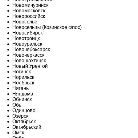
Новомичуринск
Новомосковск
Новороссийск
Новоселье
Новосельцы (Козинское с/пос)
Новосибирск
Новотроицк
Новоуральск
Новочебоксарск
Новочеркасск
Новошахтинск
Новый Уренгой
Ногинск
Норильск
Ноябрьск
Нягань
Няндома
Обнинск
Обь
Одинцово
Озерск
Октябрьск
Октябрьский
Омск