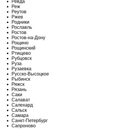
Ревда
Реж
Реутов
Ржев
Родники
Рославль
Ростов
Ростов-на-Дону
Рощино
Рощинский
Ртищево
Рубцовск
Руза
Рузаевка
Русско-Высоцкое
Рыбинск
Ряжск
Рязань
Саки
Салават
Салехард
Сальск
Самара
Санкт-Петербург
Сапроново