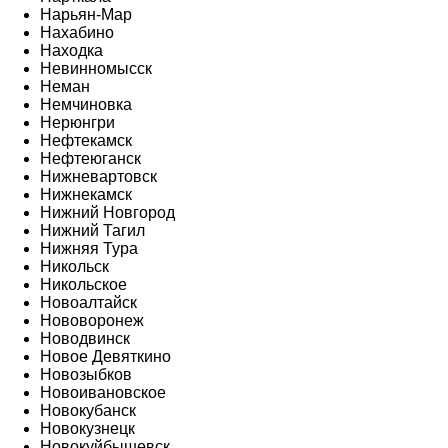
Нарьян-Мар
Нахабино
Находка
Невинномысск
Неман
Немчиновка
Нерюнгри
Нефтекамск
Нефтеюганск
Нижневартовск
Нижнекамск
Нижний Новгород
Нижний Тагил
Нижняя Тура
Никольск
Никольское
Новоалтайск
Нововоронеж
Новодвинск
Новое Девяткино
Новозыбков
Новоивановское
Новокубанск
Новокузнецк
Новокуйбышевск