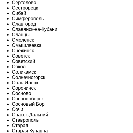
Сертолово
Сестрорецк
Сибай
Симферополь
Славгород
Славянск-на-Кубани
Сланцы
Смоленск
Смышляевка
Снежинск
Советск
Советский
Сокол
Соликамск
Солнечногорск
Соль-Илецк
Сорочинск
Сосново
Сосновоборск
Сосновый Бор
Сочи
Спасск-Дальний
Ставрополь
Старая
Старая Купавна