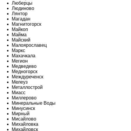
Люберцы
Людиново
Лянтор
Магадан
Магнитогорск
Майкоп
Майма
Майский
Малоярославец
Маркс
Махачкала
Мегион
Медведево
Медногорск
Междуреченск
Мелеуз
Металлострой
Миасс
Миллерово
Минеральные Воды
Минусинск
Мирный
Мисайлово
Михайловка
Михайловск