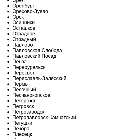
Орёл
Оренбург
Орехово-Зуево
Орск
Осинники
Осташков
Отрадное
Отрадный
Павлово
Павловская Слобода
Павловский Посад
Пенза
Первоуральск
Пересвет
Переславль-Залесский
Пермь
Песочный
Песчанокопское
Петергоф
Петровск
Петрозаводск
Петропавловск-Камчатский
Петушки
Печора
Плесецк