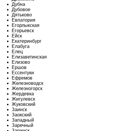
Дубна
Дубовое
Дятьково
Евпатория
Егорлыкская
Егорьевск
Ейск
Екатеринбург
Елабуга
Елец
Елизаветинская
Елизово
Ершов
Ессентуки
Ефремов
Железноводск
Железногорск
Жердевка
Жигулевск
Жуковский
Заинск
Заокский
Западный
Заречный
Заринск