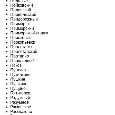
Подольск
Пойковский
Полевской
Приволжский
Придорожный
Приморск
Приморский
Приморско-Ахтарск
Приозерск
Прокопьевск
Пролетарск
Пролетарский
Протвино
Прохладный
Псков
Пугачев
Путилково
Пушкин
Пушкино
Пущино
Пятигорск
Радужный
Разумное
Раменское
Рассказово