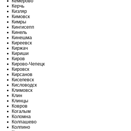
Кемерово
Керчь
Кизляр
Кимовск
Кимры
Кингисепп
Кинель
Кинешма
Киреевск
Киржач
Кириши
Киров
Кирово-Чепецк
Кировск
Кирсанов
Киселевск
Кисловодск
Климовск
Клин
Клинцы
Ковров
Когалым
Коломна
Колпашево
Колпино