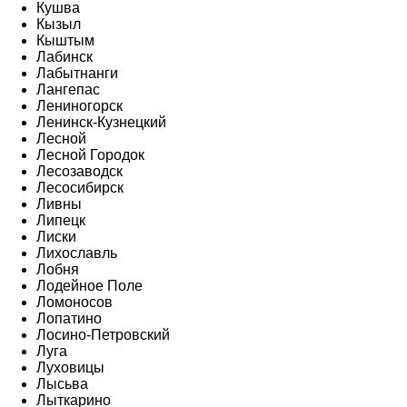
Кушва
Кызыл
Кыштым
Лабинск
Лабытнанги
Лангепас
Лениногорск
Ленинск-Кузнецкий
Лесной
Лесной Городок
Лесозаводск
Лесосибирск
Ливны
Липецк
Лиски
Лихославль
Лобня
Лодейное Поле
Ломоносов
Лопатино
Лосино-Петровский
Луга
Луховицы
Лысьва
Лыткарино