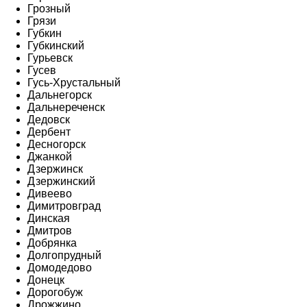
Грозный
Грязи
Губкин
Губкинский
Гурьевск
Гусев
Гусь-Хрустальный
Дальнегорск
Дальнереченск
Дедовск
Дербент
Десногорск
Джанкой
Дзержинск
Дзержинский
Дивеево
Димитровград
Динская
Дмитров
Добрянка
Долгопрудный
Домодедово
Донецк
Дорогобуж
Дрожжино