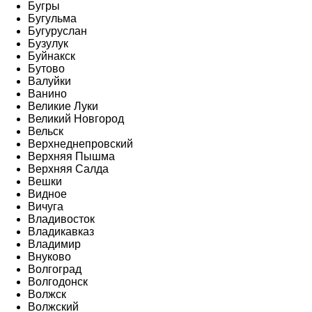
Бугры
Бугульма
Бугуруслан
Бузулук
Буйнакск
Бутово
Валуйки
Ванино
Великие Луки
Великий Новгород
Вельск
Верхнеднепровский
Верхняя Пышма
Верхняя Салда
Вешки
Видное
Вичуга
Владивосток
Владикавказ
Владимир
Внуково
Волгоград
Волгодонск
Волжск
Волжский