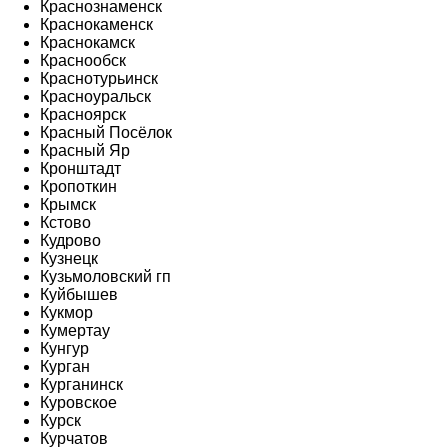
Краснознаменск
Краснокаменск
Краснокамск
Краснообск
Краснотурьинск
Красноуральск
Красноярск
Красный Посёлок
Красный Яр
Кронштадт
Кропоткин
Крымск
Кстово
Кудрово
Кузнецк
Кузьмоловский гп
Куйбышев
Кукмор
Кумертау
Кунгур
Курган
Курганинск
Куровское
Курск
Курчатов