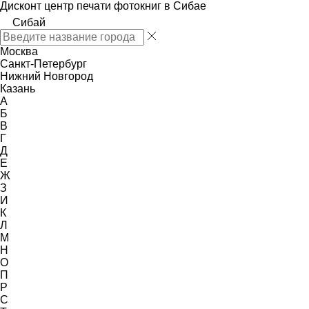
Дисконт центр печати фотокниг в Сибае
Сибай
Москва
Санкт-Петербург
Нижний Новгород
Казань
А
Б
В
Г
Д
Е
Ж
З
И
К
Л
М
Н
О
П
Р
С