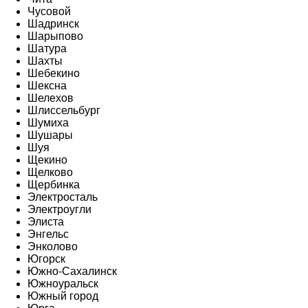
Чусовой
Шадринск
Шарыпово
Шатура
Шахты
Шебекино
Шексна
Шелехов
Шлиссельбург
Шумиха
Шушары
Шуя
Щекино
Щелково
Щербинка
Электросталь
Электроугли
Элиста
Энгельс
Энколово
Югорск
Южно-Сахалинск
Южноуральск
Южный город