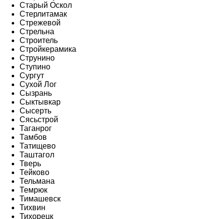
Старый Оскол
Стерлитамак
Стрежевой
Стрельна
Строитель
Стройкерамика
Струнино
Ступино
Сургут
Сухой Лог
Сызрань
Сыктывкар
Сысерть
Сясьстрой
Таганрог
Тамбов
Татищево
Таштагол
Тверь
Тейково
Тельмана
Темрюк
Тимашевск
Тихвин
Тихорецк