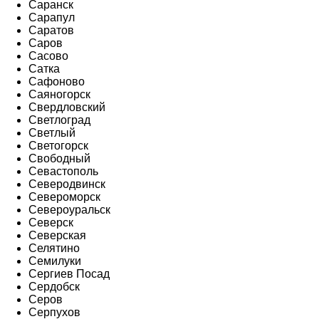
Саранск
Сарапул
Саратов
Саров
Сасово
Сатка
Сафоново
Саяногорск
Свердловский
Светлоград
Светлый
Светогорск
Свободный
Севастополь
Северодвинск
Североморск
Североуральск
Северск
Северская
Селятино
Семилуки
Сергиев Посад
Сердобск
Серов
Серпухов