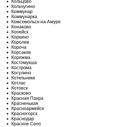
Кольцово
Кольчугино
Коммунар
Коммунарка
Комсомольск-на-Амуре
Конаково
Копейск
Коркино
Королев
Короча
Корсаков
Коряжма
Костомукша
Кострома
Косулино
Котельники
Котлас
Котовск
Красково
Красная Пахра
Красненькая
Красноармейск
Красногорск
Краснодар
Красное Село