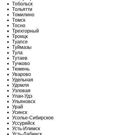
Тобольск
Тольятти
Томилино
Томск
Тосно
Трехгорный
Троицк
Туапсе
Туймазы
Тула
Тутаев
Тучково
Тюмень
Уварово
Удельная
Удомля
Узловая
Улан-Удэ
Ульяновск
Урай
Усинск
Усолье-Сибирское
Уссурийск
Усть-Илимск
Усть-Лабинск