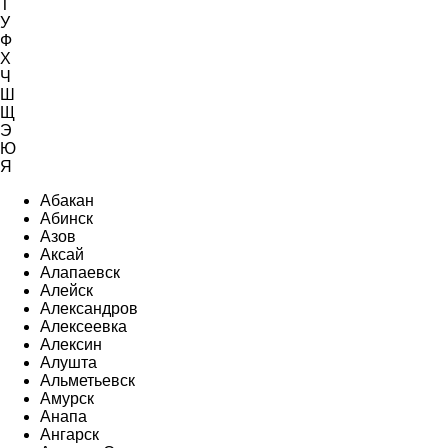
Т
У
Ф
Х
Ч
Ш
Щ
Э
Ю
Я
Абакан
Абинск
Азов
Аксай
Алапаевск
Алейск
Александров
Алексеевка
Алексин
Алушта
Альметьевск
Амурск
Анапа
Ангарск