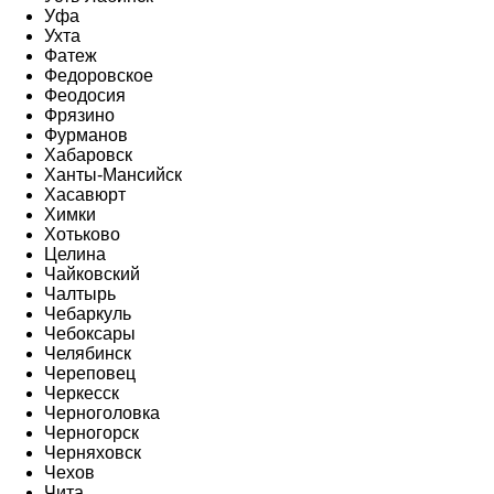
Уфа
Ухта
Фатеж
Федоровское
Феодосия
Фрязино
Фурманов
Хабаровск
Ханты-Мансийск
Хасавюрт
Химки
Хотьково
Целина
Чайковский
Чалтырь
Чебаркуль
Чебоксары
Челябинск
Череповец
Черкесск
Черноголовка
Черногорск
Черняховск
Чехов
Чита