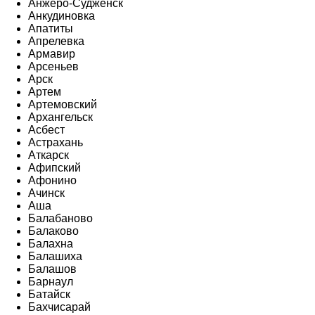
Анжеро-Судженск
Анкудиновка
Апатиты
Апрелевка
Армавир
Арсеньев
Арск
Артем
Артемовский
Архангельск
Асбест
Астрахань
Аткарск
Афипский
Афонино
Ачинск
Аша
Балабаново
Балаково
Балахна
Балашиха
Балашов
Барнаул
Батайск
Бахчисарай