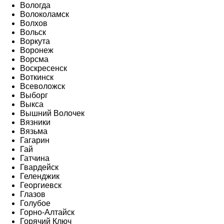
Вологда
Волоколамск
Волхов
Вольск
Воркута
Воронеж
Ворсма
Воскресенск
Воткинск
Всеволожск
Выборг
Выкса
Вышний Волочек
Вязники
Вязьма
Гагарин
Гай
Гатчина
Гвардейск
Геленджик
Георгиевск
Глазов
Голубое
Горно-Алтайск
Горячий Ключ