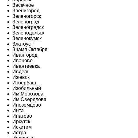
Засечное
Звенигород
Зеленогорск
Зеленоград
Зеленоградск
Зеленодольск
Зеленокумск
Златоуст
Знамя Октября
Ивангород
Иваново
Ивантеевка
Ивдель
Ижевск
Избербаш
Изобильный
Им Морозова
Им Свердлова
Иноземцево
Инта
Ипатово
Иркутск
Искитим
Истра