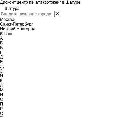
Дисконт центр печати фотокниг в Шатуре
Шатура
Москва
Санкт-Петербург
Нижний Новгород
Казань
А
Б
В
Г
Д
Е
Ж
З
И
К
Л
М
Н
О
П
Р
С