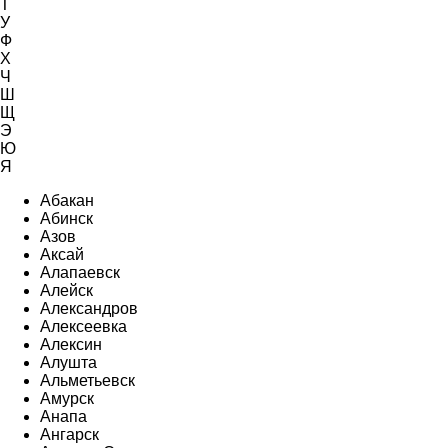
Т
У
Ф
Х
Ч
Ш
Щ
Э
Ю
Я
Абакан
Абинск
Азов
Аксай
Алапаевск
Алейск
Александров
Алексеевка
Алексин
Алушта
Альметьевск
Амурск
Анапа
Ангарск