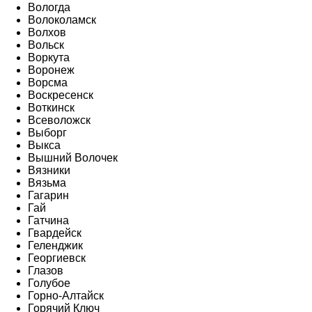
Вологда
Волоколамск
Волхов
Вольск
Воркута
Воронеж
Ворсма
Воскресенск
Воткинск
Всеволожск
Выборг
Выкса
Вышний Волочек
Вязники
Вязьма
Гагарин
Гай
Гатчина
Гвардейск
Геленджик
Георгиевск
Глазов
Голубое
Горно-Алтайск
Горячий Ключ