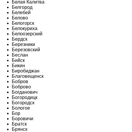
Белая Калитва
Белгород
Белебей
Белово
Белогорск
Белокуриха
Белоозерский
Бердск
Березники
Березовский
Беслан
Бийск
Бикин
Биробиджан
Благовещенск
Бобров
Боброво
Богданович
Богородицк
Богородск
Бологое
Бор
Боровичи
Братск
Брянск