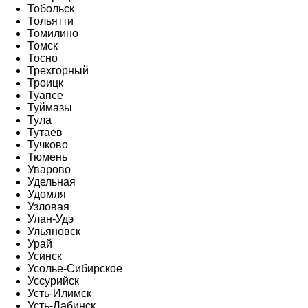
Тобольск
Тольятти
Томилино
Томск
Тосно
Трехгорный
Троицк
Туапсе
Туймазы
Тула
Тутаев
Тучково
Тюмень
Уварово
Удельная
Удомля
Узловая
Улан-Удэ
Ульяновск
Урай
Усинск
Усолье-Сибирское
Уссурийск
Усть-Илимск
Усть-Лабинск