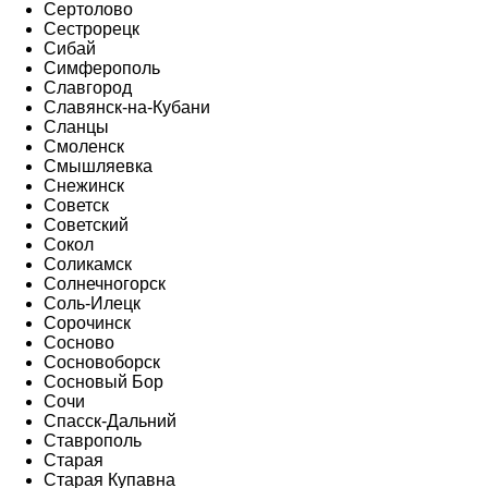
Сертолово
Сестрорецк
Сибай
Симферополь
Славгород
Славянск-на-Кубани
Сланцы
Смоленск
Смышляевка
Снежинск
Советск
Советский
Сокол
Соликамск
Солнечногорск
Соль-Илецк
Сорочинск
Сосново
Сосновоборск
Сосновый Бор
Сочи
Спасск-Дальний
Ставрополь
Старая
Старая Купавна