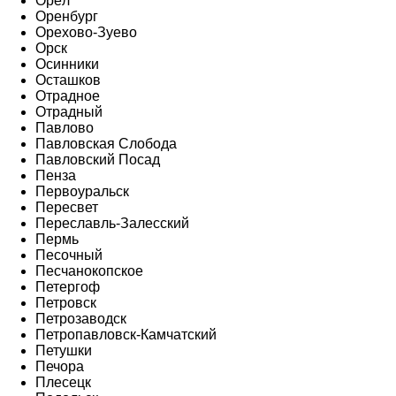
Орёл
Оренбург
Орехово-Зуево
Орск
Осинники
Осташков
Отрадное
Отрадный
Павлово
Павловская Слобода
Павловский Посад
Пенза
Первоуральск
Пересвет
Переславль-Залесский
Пермь
Песочный
Песчанокопское
Петергоф
Петровск
Петрозаводск
Петропавловск-Камчатский
Петушки
Печора
Плесецк