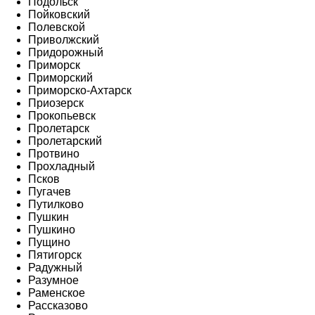
Подольск
Пойковский
Полевской
Приволжский
Придорожный
Приморск
Приморский
Приморско-Ахтарск
Приозерск
Прокопьевск
Пролетарск
Пролетарский
Протвино
Прохладный
Псков
Пугачев
Путилково
Пушкин
Пушкино
Пущино
Пятигорск
Радужный
Разумное
Раменское
Рассказово