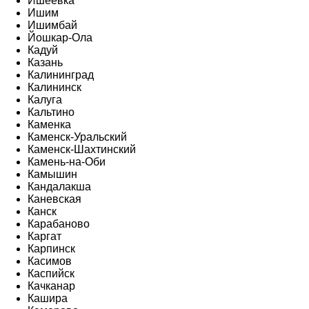
Ишеевка
Ишим
Ишимбай
Йошкар-Ола
Кадуй
Казань
Калининград
Калининск
Калуга
Кальтино
Каменка
Каменск-Уральский
Каменск-Шахтинский
Камень-на-Оби
Камышин
Кандалакша
Каневская
Канск
Карабаново
Каргат
Карпинск
Касимов
Каспийск
Качканар
Кашира