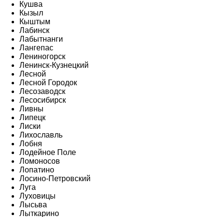
Кушва
Кызыл
Кыштым
Лабинск
Лабытнанги
Лангепас
Лениногорск
Ленинск-Кузнецкий
Лесной
Лесной Городок
Лесозаводск
Лесосибирск
Ливны
Липецк
Лиски
Лихославль
Лобня
Лодейное Поле
Ломоносов
Лопатино
Лосино-Петровский
Луга
Луховицы
Лысьва
Лыткарино