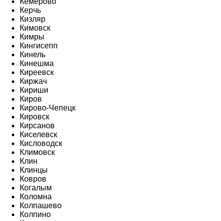
Кемерово
Керчь
Кизляр
Кимовск
Кимры
Кингисепп
Кинель
Кинешма
Киреевск
Киржач
Кириши
Киров
Кирово-Чепецк
Кировск
Кирсанов
Киселевск
Кисловодск
Климовск
Клин
Клинцы
Ковров
Когалым
Коломна
Колпашево
Колпино