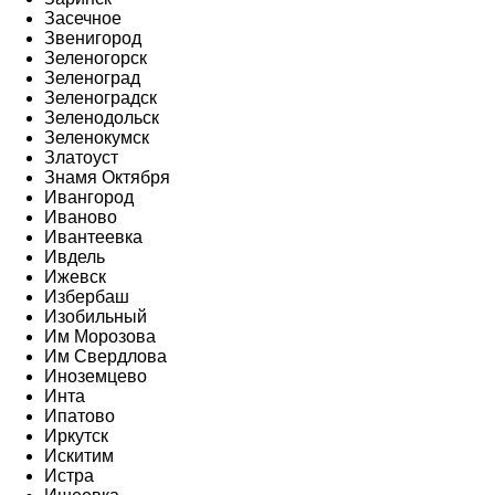
Засечное
Звенигород
Зеленогорск
Зеленоград
Зеленоградск
Зеленодольск
Зеленокумск
Златоуст
Знамя Октября
Ивангород
Иваново
Ивантеевка
Ивдель
Ижевск
Избербаш
Изобильный
Им Морозова
Им Свердлова
Иноземцево
Инта
Ипатово
Иркутск
Искитим
Истра