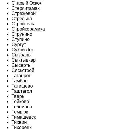
Старый Оскол
Стерлитамак
Стрежевой
Стрельна
Строитель
Стройкерамика
Струнино
Ступино
Сургут
Сухой Лог
Сызрань
Сыктывкар
Сысерть
Сясьстрой
Таганрог
Тамбов
Татищево
Таштагол
Тверь
Тейково
Тельмана
Темрюк
Тимашевск
Тихвин
Тихорецк