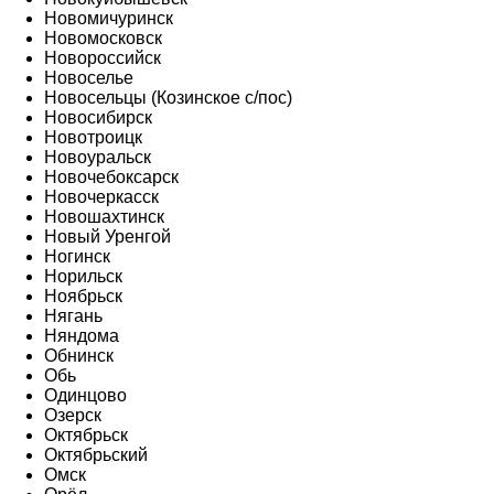
Новомичуринск
Новомосковск
Новороссийск
Новоселье
Новосельцы (Козинское с/пос)
Новосибирск
Новотроицк
Новоуральск
Новочебоксарск
Новочеркасск
Новошахтинск
Новый Уренгой
Ногинск
Норильск
Ноябрьск
Нягань
Няндома
Обнинск
Обь
Одинцово
Озерск
Октябрьск
Октябрьский
Омск