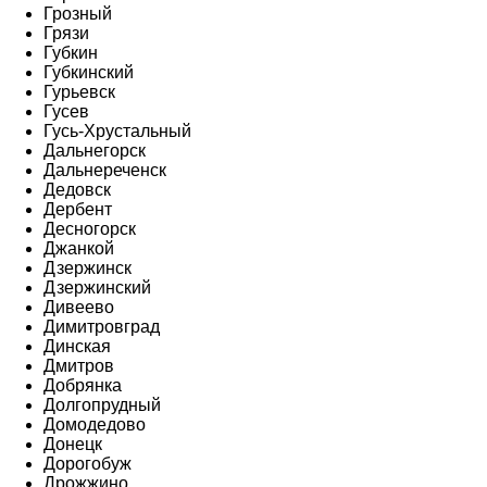
Грозный
Грязи
Губкин
Губкинский
Гурьевск
Гусев
Гусь-Хрустальный
Дальнегорск
Дальнереченск
Дедовск
Дербент
Десногорск
Джанкой
Дзержинск
Дзержинский
Дивеево
Димитровград
Динская
Дмитров
Добрянка
Долгопрудный
Домодедово
Донецк
Дорогобуж
Дрожжино