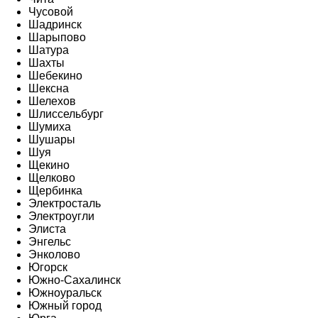
Чусовой
Шадринск
Шарыпово
Шатура
Шахты
Шебекино
Шексна
Шелехов
Шлиссельбург
Шумиха
Шушары
Шуя
Щекино
Щелково
Щербинка
Электросталь
Электроугли
Элиста
Энгельс
Энколово
Югорск
Южно-Сахалинск
Южноуральск
Южный город