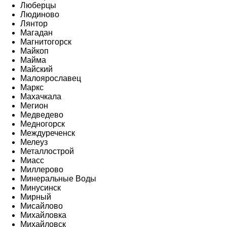
Люберцы
Людиново
Лянтор
Магадан
Магнитогорск
Майкоп
Майма
Майский
Малоярославец
Маркс
Махачкала
Мегион
Медведево
Медногорск
Междуреченск
Мелеуз
Металлострой
Миасс
Миллерово
Минеральные Воды
Минусинск
Мирный
Мисайлово
Михайловка
Михайловск