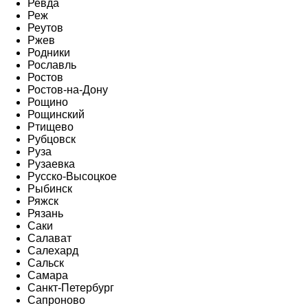
Ревда
Реж
Реутов
Ржев
Родники
Рославль
Ростов
Ростов-на-Дону
Рощино
Рощинский
Ртищево
Рубцовск
Руза
Рузаевка
Русско-Высоцкое
Рыбинск
Ряжск
Рязань
Саки
Салават
Салехард
Сальск
Самара
Санкт-Петербург
Сапроново