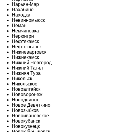
Нарьян-Мар
Нахабино
Находка
Невинномысск
Неман
Немчиновка
Нерюнгри
Нефтекамск
Нефтеюганск
Нижневартовск
Нижнекамск
Нижний Новгород
Нижний Тагил
Нижняя Тура
Никольск
Никольское
Новоалтайск
Нововоронеж
Новодвинск
Новое Девяткино
Новозыбков
Новоивановское
Новокубанск
Новокузнецк
Новокуйбышевск