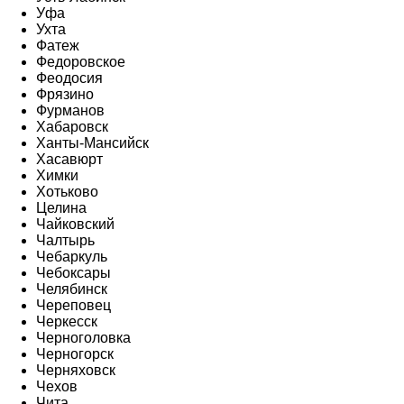
Уфа
Ухта
Фатеж
Федоровское
Феодосия
Фрязино
Фурманов
Хабаровск
Ханты-Мансийск
Хасавюрт
Химки
Хотьково
Целина
Чайковский
Чалтырь
Чебаркуль
Чебоксары
Челябинск
Череповец
Черкесск
Черноголовка
Черногорск
Черняховск
Чехов
Чита