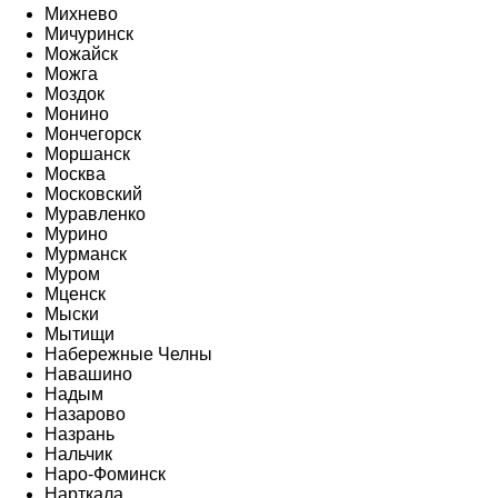
Михнево
Мичуринск
Можайск
Можга
Моздок
Монино
Мончегорск
Моршанск
Москва
Московский
Муравленко
Мурино
Мурманск
Муром
Мценск
Мыски
Мытищи
Набережные Челны
Навашино
Надым
Назарово
Назрань
Нальчик
Наро-Фоминск
Нарткала