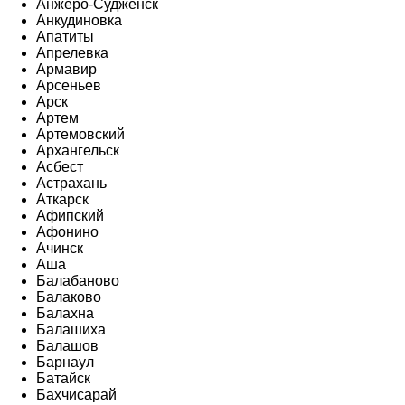
Анжеро-Судженск
Анкудиновка
Апатиты
Апрелевка
Армавир
Арсеньев
Арск
Артем
Артемовский
Архангельск
Асбест
Астрахань
Аткарск
Афипский
Афонино
Ачинск
Аша
Балабаново
Балаково
Балахна
Балашиха
Балашов
Барнаул
Батайск
Бахчисарай