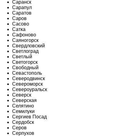
Саранск
Сарапул
Саратов
Саров
Сасово
Сатка
Сафоново
Саяногорск
Свердловский
Светлоград
Светлый
Светогорск
Свободный
Севастополь
Северодвинск
Североморск
Североуральск
Северск
Северская
Селятино
Семилуки
Сергиев Посад
Сердобск
Серов
Серпухов