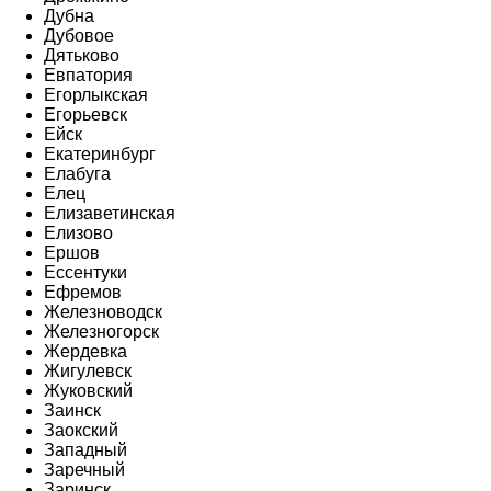
Дубна
Дубовое
Дятьково
Евпатория
Егорлыкская
Егорьевск
Ейск
Екатеринбург
Елабуга
Елец
Елизаветинская
Елизово
Ершов
Ессентуки
Ефремов
Железноводск
Железногорск
Жердевка
Жигулевск
Жуковский
Заинск
Заокский
Западный
Заречный
Заринск