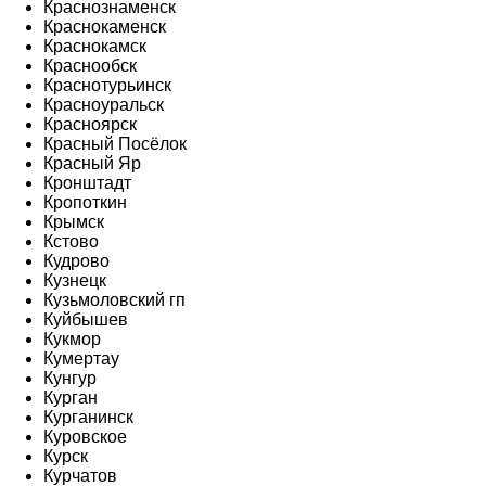
Краснознаменск
Краснокаменск
Краснокамск
Краснообск
Краснотурьинск
Красноуральск
Красноярск
Красный Посёлок
Красный Яр
Кронштадт
Кропоткин
Крымск
Кстово
Кудрово
Кузнецк
Кузьмоловский гп
Куйбышев
Кукмор
Кумертау
Кунгур
Курган
Курганинск
Куровское
Курск
Курчатов