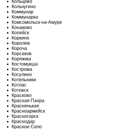
Кольцово
Кольчугино
Коммунар
Коммунарка
Комсомольск-на-Амуре
Конаково
Копейск
Коркино
Королев
Короча
Корсаков
Коряжма
Костомукша
Кострома
Косулино
Котельники
Котлас
Котовск
Красково
Красная Пахра
Красненькая
Красноармейск
Красногорск
Краснодар
Красное Село