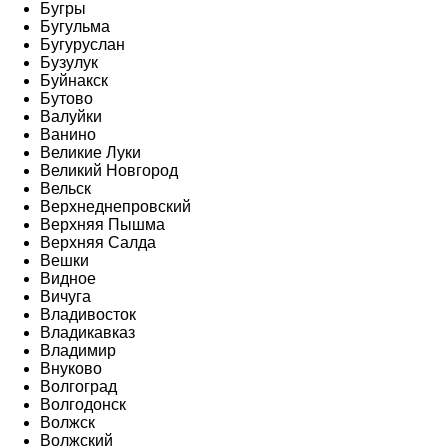
Бугры
Бугульма
Бугуруслан
Бузулук
Буйнакск
Бутово
Валуйки
Ванино
Великие Луки
Великий Новгород
Вельск
Верхнеднепровский
Верхняя Пышма
Верхняя Салда
Вешки
Видное
Вичуга
Владивосток
Владикавказ
Владимир
Внуково
Волгоград
Волгодонск
Волжск
Волжский